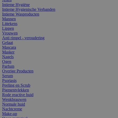
Intieme Hygiëne
Intieme Hygienische Verbanden
Intieme Wasproducten
Mannen
Littekens
Lippen
Vrouwen
Anti rimpel - veroudering
Gelaat
Mascara
Masker
Nagels
Ogen
Parfum
Overige Producten
Serum
Psoriasis
Peeling en Scrub
Pigmentvlekken
Rode reactive huid
Wenkbrauwen
Normale huid
Nachtcreme
Make-up