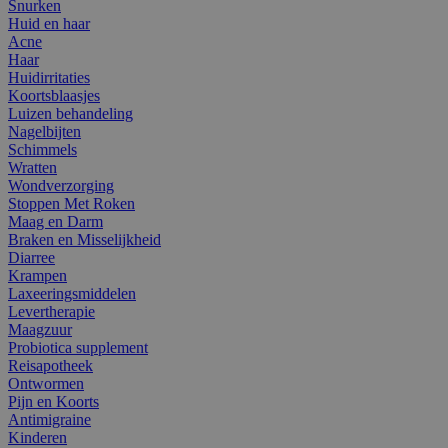
Snurken
Huid en haar
Acne
Haar
Huidirritaties
Koortsblaasjes
Luizen behandeling
Nagelbijten
Schimmels
Wratten
Wondverzorging
Stoppen Met Roken
Maag en Darm
Braken en Misselijkheid
Diarree
Krampen
Laxeeringsmiddelen
Levertherapie
Maagzuur
Probiotica supplement
Reisapotheek
Ontwormen
Pijn en Koorts
Antimigraine
Kinderen