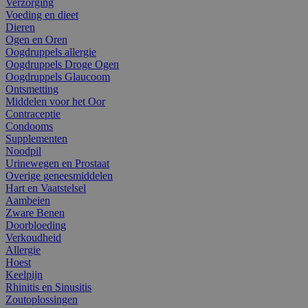
Verzorging
Voeding en dieet
Dieren
Ogen en Oren
Oogdruppels allergie
Oogdruppels Droge Ogen
Oogdruppels Glaucoom
Ontsmetting
Middelen voor het Oor
Contraceptie
Condooms
Supplementen
Noodpil
Urinewegen en Prostaat
Overige geneesmiddelen
Hart en Vaatstelsel
Aambeien
Zware Benen
Doorbloeding
Verkoudheid
Allergie
Hoest
Keelpijn
Rhinitis en Sinusitis
Zoutoplossingen