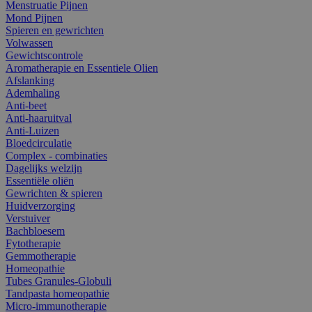
Menstruatie Pijnen
Mond Pijnen
Spieren en gewrichten
Volwassen
Gewichtscontrole
Aromatherapie en Essentiele Olien
Afslanking
Ademhaling
Anti-beet
Anti-haaruitval
Anti-Luizen
Bloedcirculatie
Complex - combinaties
Dagelijks welzijn
Essentiële oliën
Gewrichten & spieren
Huidverzorging
Verstuiver
Bachbloesem
Fytotherapie
Gemmotherapie
Homeopathie
Tubes Granules-Globuli
Tandpasta homeopathie
Micro-immunotherapie