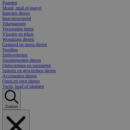
Paarden
Mond, muil of snavel
Insecten dieren
Insectenwerend
Tekentangen
Verzorging beten
Vlooien en teken
Wondzorg dieren
Gemoed en stress dieren
Voeding
Spijsvertering
Supplementen dieren
Ontworming en parasieten
Spieren en gewrichten dieren
Accessoires dieren
Ogen en oren dieren
Vacht, huid of pluimen
Zoeken