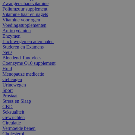
Zwangerschapsvitamine
Foliumzuur supplement
Vitamine haar en nagels
Vitamine voor ogen
Voedingssupplementen
Antioxydanten
Enzymen
Luchtwegen en ademhalen
Studeren en Examens
Neus
Bloedend Tandvlees
Coenzyme Q10 supplement
Huid
Menopauze medicatie
Geheugen
Urinewegen
Sport
Prostaat
Stress en Slaap
CBD
Seksualiteit
Gewrichten
Circulatie
Vermoeide benen
Cholesterol