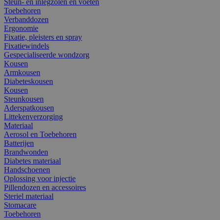
Steun- en inlegzolen en voeten
Toebehoren
Verbanddozen
Ergonomie
Fixatie, pleisters en spray
Fixatiewindels
Gespecialiseerde wondzorg
Kousen
Armkousen
Diabeteskousen
Kousen
Steunkousen
Aderspatkousen
Littekenverzorging
Materiaal
Aerosol en Toebehoren
Batterijen
Brandwonden
Diabetes materiaal
Handschoenen
Oplossing voor injectie
Pillendozen en accessoires
Steriel materiaal
Stomacare
Toebehoren