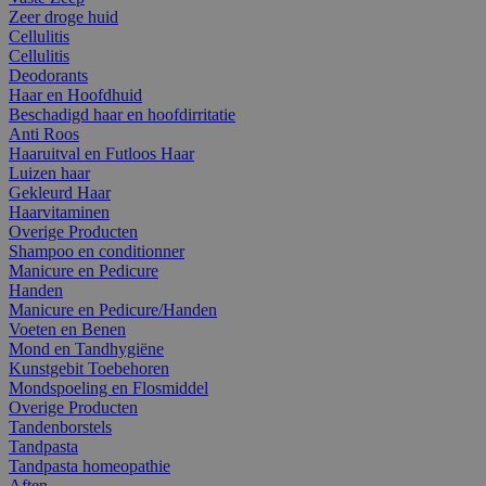
Zeer droge huid
Cellulitis
Cellulitis
Deodorants
Haar en Hoofdhuid
Beschadigd haar en hoofdirritatie
Anti Roos
Haaruitval en Futloos Haar
Luizen haar
Gekleurd Haar
Haarvitaminen
Overige Producten
Shampoo en conditionner
Manicure en Pedicure
Handen
Manicure en Pedicure/Handen
Voeten en Benen
Mond en Tandhygiëne
Kunstgebit Toebehoren
Mondspoeling en Flosmiddel
Overige Producten
Tandenborstels
Tandpasta
Tandpasta homeopathie
Aften