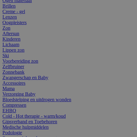
Ogen materiaal
Brillen
Creme - gel
Lenzen
Oogpleisters
Zon
Aftersun
Kinderen
Lichaam
Lippen zon
Ski
Voorbereiding zon
Zelfbruiner
Zonnebank
Zwangerschap en Baby
Accessoires
Mama
Verzorging Baby
Bloedstelping en uitdrogen wonden
Compressen
EHBO
Cold - Hot therapie - warm/koud
Gipsverband en Toebehoren
Medische hulpmiddelen
Podologie