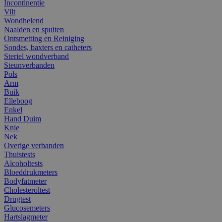
Incontinentie
Vilt
Wondhelend
Naalden en spuiten
Ontsmetting en Reiniging
Sondes, baxters en catheters
Steriel wondverband
Steunverbanden
Pols
Arm
Buik
Elleboog
Enkel
Hand Duim
Knie
Nek
Overige verbanden
Thuistests
Alcoholtests
Bloeddrukmeters
Bodyfatmeter
Cholesteroltest
Drugtest
Glucosemeters
Hartslagmeter