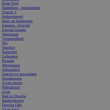
Rode Rijst
Darmflora - metabolisme
Omega 3
Suikerspiegel
Hart- en bloedvaten
Immuno - Energie
Energie booster
Weerstand
Vermoeidheid
50+
Snurken
Batterijen
Geheugen
Prostaat
Menopauze
Seksualiteit
Spieren en gewrichten
Steunkousen
Zware benen
Pillendozen
Acne
Bad en Douche
Badproducten
Douche Olie
Vaste Zeep