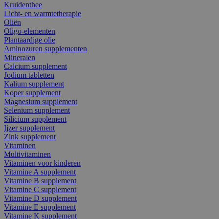
Kruidenthee
Licht- en warmtetherapie
Oliën
Oligo-elementen
Plantaardige olie
Aminozuren supplementen
Mineralen
Calcium supplement
Jodium tabletten
Kalium supplement
Koper supplement
Magnesium supplement
Selenium supplement
Silicium supplement
Ijzer supplement
Zink supplement
Vitaminen
Multivitaminen
Vitaminen voor kinderen
Vitamine A supplement
Vitamine B supplement
Vitamine C supplement
Vitamine D supplement
Vitamine E supplement
Vitamine K supplement