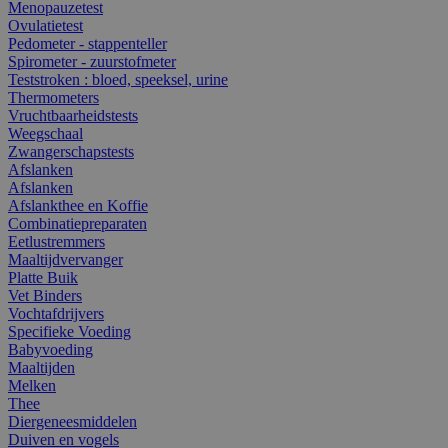
Menopauzetest
Ovulatietest
Pedometer - stappenteller
Spirometer - zuurstofmeter
Teststroken : bloed, speeksel, urine
Thermometers
Vruchtbaarheidstests
Weegschaal
Zwangerschapstests
Afslanken
Afslanken
Afslankthee en Koffie
Combinatiepreparaten
Eetlustremmers
Maaltijdvervanger
Platte Buik
Vet Binders
Vochtafdrijvers
Specifieke Voeding
Babyvoeding
Maaltijden
Melken
Thee
Diergeneesmiddelen
Duiven en vogels