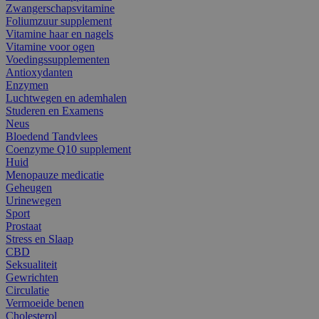
Zwangerschapsvitamine
Foliumzuur supplement
Vitamine haar en nagels
Vitamine voor ogen
Voedingssupplementen
Antioxydanten
Enzymen
Luchtwegen en ademhalen
Studeren en Examens
Neus
Bloedend Tandvlees
Coenzyme Q10 supplement
Huid
Menopauze medicatie
Geheugen
Urinewegen
Sport
Prostaat
Stress en Slaap
CBD
Seksualiteit
Gewrichten
Circulatie
Vermoeide benen
Cholesterol