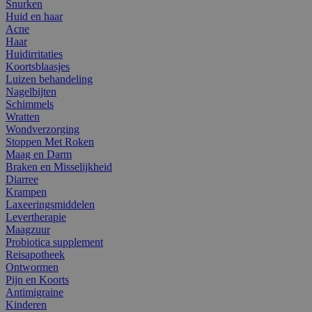
Snurken
Huid en haar
Acne
Haar
Huidirritaties
Koortsblaasjes
Luizen behandeling
Nagelbijten
Schimmels
Wratten
Wondverzorging
Stoppen Met Roken
Maag en Darm
Braken en Misselijkheid
Diarree
Krampen
Laxeeringsmiddelen
Levertherapie
Maagzuur
Probiotica supplement
Reisapotheek
Ontwormen
Pijn en Koorts
Antimigraine
Kinderen