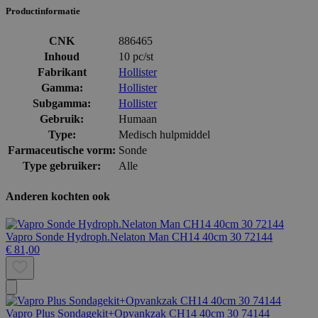
Productinformatie
CNK
886465
Inhoud
10 pc/st
Fabrikant
Hollister
Gamma:
Hollister
Subgamma:
Hollister
Gebruik:
Humaan
Type:
Medisch hulpmiddel
Farmaceutische vorm:
Sonde
Type gebruiker:
Alle
Anderen kochten ook
Vapro Sonde Hydroph.Nelaton Man CH14 40cm 30 72144
€ 81,00
Vapro Plus Sondagekit+Opvankzak CH14 40cm 30 74144