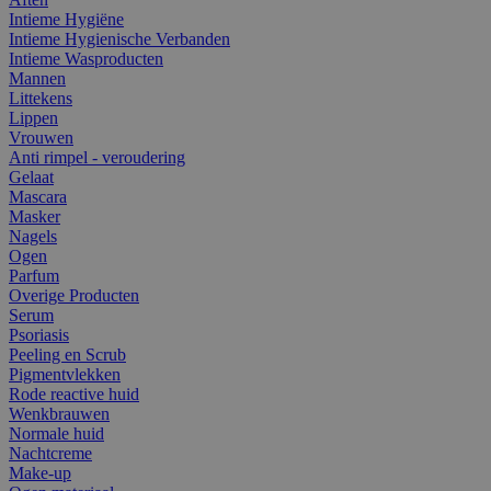
Intieme Hygiëne
Intieme Hygienische Verbanden
Intieme Wasproducten
Mannen
Littekens
Lippen
Vrouwen
Anti rimpel - veroudering
Gelaat
Mascara
Masker
Nagels
Ogen
Parfum
Overige Producten
Serum
Psoriasis
Peeling en Scrub
Pigmentvlekken
Rode reactive huid
Wenkbrauwen
Normale huid
Nachtcreme
Make-up