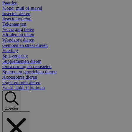
Paarden
Mond, muil of snavel
Insecten dieren
Insectenwerend
Tekentangen
Verzorging beten
Vlooien en teken
Wondzorg dieren
Gemoed en stress dieren
Voeding
Spijsvertering
Supplementen dieren
Ontworming en parasieten
Spieren en gewrichten dieren
Accessoires dieren
Ogen en oren dieren
Vacht, huid of pluimen
Zoeken