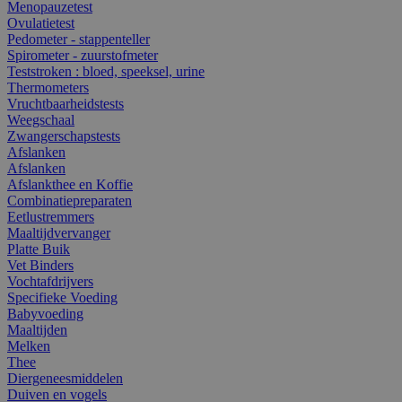
Menopauzetest
Ovulatietest
Pedometer - stappenteller
Spirometer - zuurstofmeter
Teststroken : bloed, speeksel, urine
Thermometers
Vruchtbaarheidstests
Weegschaal
Zwangerschapstests
Afslanken
Afslanken
Afslankthee en Koffie
Combinatiepreparaten
Eetlustremmers
Maaltijdvervanger
Platte Buik
Vet Binders
Vochtafdrijvers
Specifieke Voeding
Babyvoeding
Maaltijden
Melken
Thee
Diergeneesmiddelen
Duiven en vogels