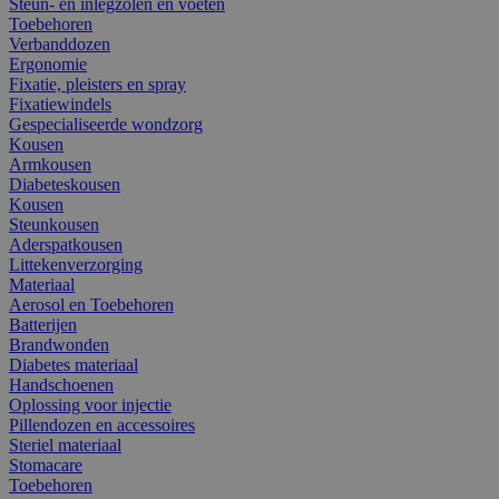
Steun- en inlegzolen en voeten
Toebehoren
Verbanddozen
Ergonomie
Fixatie, pleisters en spray
Fixatiewindels
Gespecialiseerde wondzorg
Kousen
Armkousen
Diabeteskousen
Kousen
Steunkousen
Aderspatkousen
Littekenverzorging
Materiaal
Aerosol en Toebehoren
Batterijen
Brandwonden
Diabetes materiaal
Handschoenen
Oplossing voor injectie
Pillendozen en accessoires
Steriel materiaal
Stomacare
Toebehoren