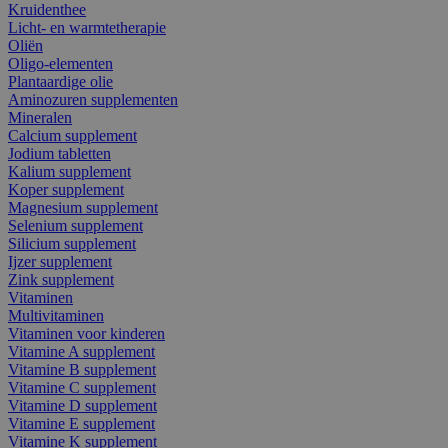
Kruidenthee
Licht- en warmtetherapie
Oliën
Oligo-elementen
Plantaardige olie
Aminozuren supplementen
Mineralen
Calcium supplement
Jodium tabletten
Kalium supplement
Koper supplement
Magnesium supplement
Selenium supplement
Silicium supplement
Ijzer supplement
Zink supplement
Vitaminen
Multivitaminen
Vitaminen voor kinderen
Vitamine A supplement
Vitamine B supplement
Vitamine C supplement
Vitamine D supplement
Vitamine E supplement
Vitamine K supplement