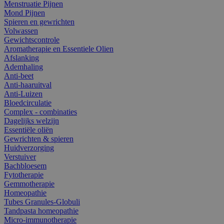
Menstruatie Pijnen
Mond Pijnen
Spieren en gewrichten
Volwassen
Gewichtscontrole
Aromatherapie en Essentiele Olien
Afslanking
Ademhaling
Anti-beet
Anti-haaruitval
Anti-Luizen
Bloedcirculatie
Complex - combinaties
Dagelijks welzijn
Essentiële oliën
Gewrichten & spieren
Huidverzorging
Verstuiver
Bachbloesem
Fytotherapie
Gemmotherapie
Homeopathie
Tubes Granules-Globuli
Tandpasta homeopathie
Micro-immunotherapie