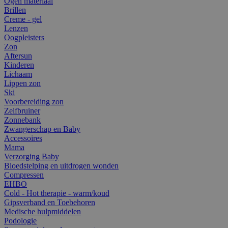
Ogen materiaal
Brillen
Creme - gel
Lenzen
Oogpleisters
Zon
Aftersun
Kinderen
Lichaam
Lippen zon
Ski
Voorbereiding zon
Zelfbruiner
Zonnebank
Zwangerschap en Baby
Accessoires
Mama
Verzorging Baby
Bloedstelping en uitdrogen wonden
Compressen
EHBO
Cold - Hot therapie - warm/koud
Gipsverband en Toebehoren
Medische hulpmiddelen
Podologie