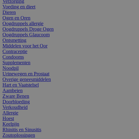
Verzorging
Voeding en dieet
Dieren
Ogen en Oren
Oogdruppels allergie
Oogdruppels Droge Ogen
Oogdruppels Glaucoom
Ontsmetting
Middelen voor het Oor
Contraceptie
Condooms
Supplementen
Noodpil
Urinewegen en Prostaat
Overige geneesmiddelen
Hart en Vaatstelsel
Aambeien
Zware Benen
Doorbloeding
Verkoudheid
Allergie
Hoest
Keelpijn
Rhinitis en Sinusitis
Zoutoplossingen