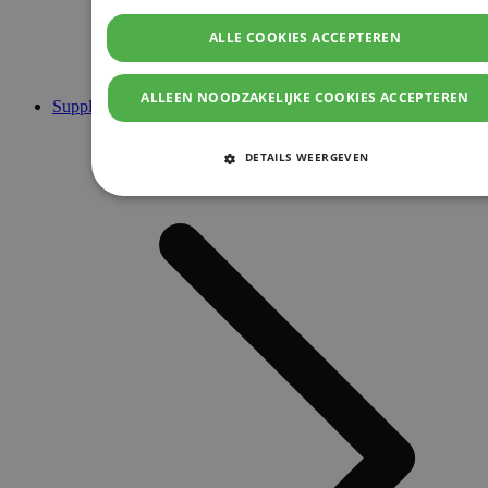
ALLE COOKIES ACCEPTEREN
ALLEEN NOODZAKELIJKE COOKIES ACCEPTEREN
Supplementen
DETAILS WEERGEVEN
STRIKT NOODZAKELIJKE COOKIES
PRESTATIE COOKIES
TARGETING COOKIES
FUNCTIONELE COOKIES
Strikt noodzakelijke cookies
Prestatie cookies