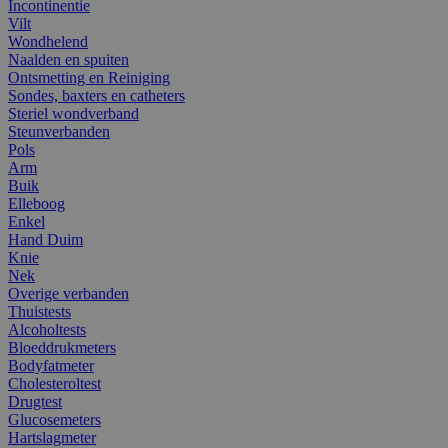
Incontinentie
Vilt
Wondhelend
Naalden en spuiten
Ontsmetting en Reiniging
Sondes, baxters en catheters
Steriel wondverband
Steunverbanden
Pols
Arm
Buik
Elleboog
Enkel
Hand Duim
Knie
Nek
Overige verbanden
Thuistests
Alcoholtests
Bloeddrukmeters
Bodyfatmeter
Cholesteroltest
Drugtest
Glucosemeters
Hartslagmeter