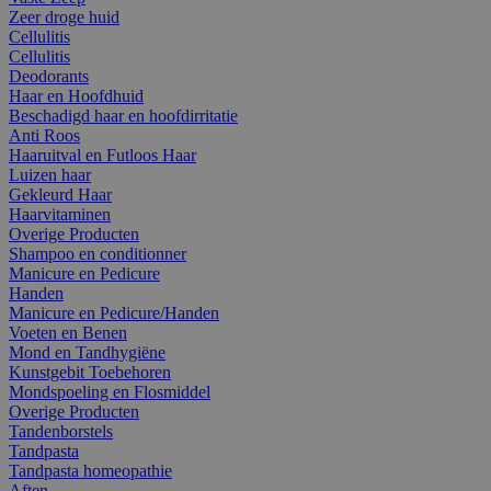
Zeer droge huid
Cellulitis
Cellulitis
Deodorants
Haar en Hoofdhuid
Beschadigd haar en hoofdirritatie
Anti Roos
Haaruitval en Futloos Haar
Luizen haar
Gekleurd Haar
Haarvitaminen
Overige Producten
Shampoo en conditionner
Manicure en Pedicure
Handen
Manicure en Pedicure/Handen
Voeten en Benen
Mond en Tandhygiëne
Kunstgebit Toebehoren
Mondspoeling en Flosmiddel
Overige Producten
Tandenborstels
Tandpasta
Tandpasta homeopathie
Aften