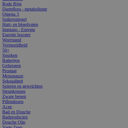
Rode Rijst
Darmflora - metabolisme
Omega 3
Suikerspiegel
Hart- en bloedvaten
Immuno - Energie
Energie booster
Weerstand
Vermoeidheid
50+
Snurken
Batterijen
Geheugen
Prostaat
Menopauze
Seksualiteit
Spieren en gewrichten
Steunkousen
Zware benen
Pillendozen
Acne
Bad en Douche
Badproducten
Douche Olie
Vaste Zeep