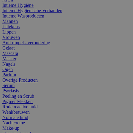
Intieme Hygiëne
Intieme Hygienische Verbanden
Intieme Wasproducten
Mannen
Littekens
Lippen
Vrouwen
Anti rimpel - veroudering
Gelaat
Mascara
Masker
Nagels
Ogen
Parfum
Overige Producten
Serum
Psoriasis
Peeling en Scrub
Pigmentvlekken
Rode reactive huid
Wenkbrauwen
Normale huid
Nachtcreme
Make-up