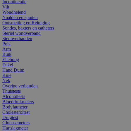
Incontinentie
Vilt
Wondhelend
Naalden en spuiten
Ontsmetting en Reiniging
Sondes, baxters en catheters
Steriel wondverband
Steunverbanden
Pols
Arm
Buik
Elleboog
Enkel
Hand Duim
Knie
Nek
Overige verbanden
Thuistests
Alcoholtests
Bloeddrukmeters
Bodyfatmeter
Cholesteroltest
Drugtest
Glucosemeters
Hartslagmeter