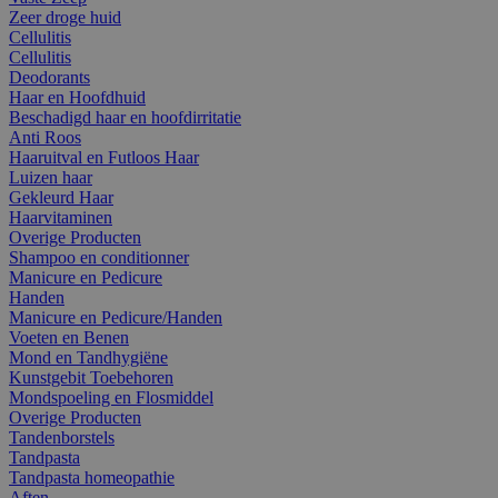
Zeer droge huid
Cellulitis
Cellulitis
Deodorants
Haar en Hoofdhuid
Beschadigd haar en hoofdirritatie
Anti Roos
Haaruitval en Futloos Haar
Luizen haar
Gekleurd Haar
Haarvitaminen
Overige Producten
Shampoo en conditionner
Manicure en Pedicure
Handen
Manicure en Pedicure/Handen
Voeten en Benen
Mond en Tandhygiëne
Kunstgebit Toebehoren
Mondspoeling en Flosmiddel
Overige Producten
Tandenborstels
Tandpasta
Tandpasta homeopathie
Aften