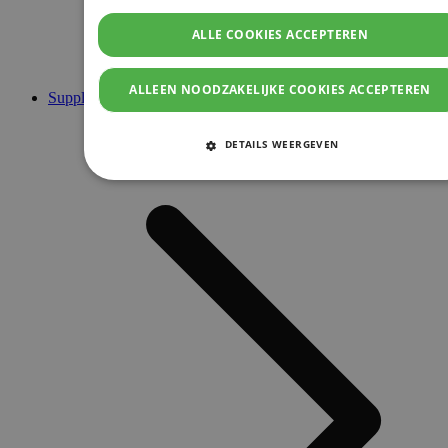
ALLE COOKIES ACCEPTEREN
ALLEEN NOODZAKELIJKE COOKIES ACCEPTEREN
Supplementen
DETAILS WEERGEVEN
STRIKT NOODZAKELIJKE COOKIES
PRESTATIE COOKIES
TARGETING COOKIES
FUNCTIONELE COOKIES
Strikt noodzakelijke cookies
Prestatie cookies