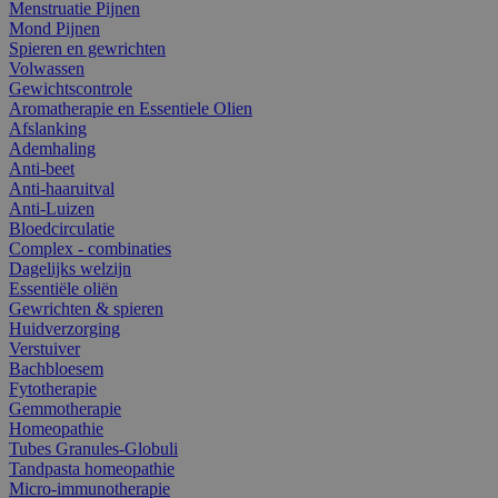
Menstruatie Pijnen
Mond Pijnen
Spieren en gewrichten
Volwassen
Gewichtscontrole
Aromatherapie en Essentiele Olien
Afslanking
Ademhaling
Anti-beet
Anti-haaruitval
Anti-Luizen
Bloedcirculatie
Complex - combinaties
Dagelijks welzijn
Essentiële oliën
Gewrichten & spieren
Huidverzorging
Verstuiver
Bachbloesem
Fytotherapie
Gemmotherapie
Homeopathie
Tubes Granules-Globuli
Tandpasta homeopathie
Micro-immunotherapie