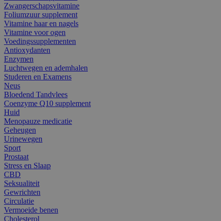
Zwangerschapsvitamine
Foliumzuur supplement
Vitamine haar en nagels
Vitamine voor ogen
Voedingssupplementen
Antioxydanten
Enzymen
Luchtwegen en ademhalen
Studeren en Examens
Neus
Bloedend Tandvlees
Coenzyme Q10 supplement
Huid
Menopauze medicatie
Geheugen
Urinewegen
Sport
Prostaat
Stress en Slaap
CBD
Seksualiteit
Gewrichten
Circulatie
Vermoeide benen
Cholesterol