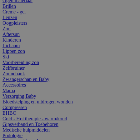
Ogen materiaal
Brillen
Creme - gel
Lenzen
Oogpleisters
Zon
Aftersun
Kinderen
Lichaam
Lippen zon
Ski
Voorbereiding zon
Zelfbruiner
Zonnebank
Zwangerschap en Baby
Accessoires
Mama
Verzorging Baby
Bloedstelping en uitdrogen wonden
Compressen
EHBO
Cold - Hot therapie - warm/koud
Gipsverband en Toebehoren
Medische hulpmiddelen
Podologie