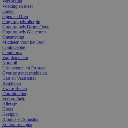
Verzorging
Voeding en dieet
Dieren
Ogen en Oren
Oogdruppels allergie
Oogdruppels Droge Ogen
Oogdruppels Glaucoom
Ontsmetting
Middelen voor het Oor
Contraceptie
Condooms
Supplementen
Noodpil
Urinewegen en Prostaat
Overige geneesmiddelen
Hart en Vaatstelsel
Aambeien
Zware Benen
Doorbloeding
Verkoudheid
Allergie
Hoest
Keelpijn
Rhinitis en Sinusitis
Zoutoplossingen