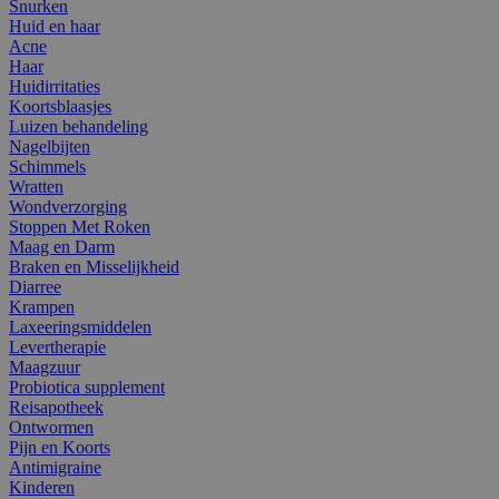
Snurken
Huid en haar
Acne
Haar
Huidirritaties
Koortsblaasjes
Luizen behandeling
Nagelbijten
Schimmels
Wratten
Wondverzorging
Stoppen Met Roken
Maag en Darm
Braken en Misselijkheid
Diarree
Krampen
Laxeeringsmiddelen
Levertherapie
Maagzuur
Probiotica supplement
Reisapotheek
Ontwormen
Pijn en Koorts
Antimigraine
Kinderen