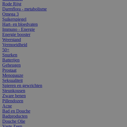
Rode Rijst
Darmflora - metabolisme
Omega 3
Suikerspiegel
Hart- en bloedvaten
Immuno - Energie
Energie booster
Weerstand
Vermoeidheid
50+
Snurken
Batterijen
Geheugen
Prostaat
Menopauze
Seksualiteit
Spieren en gewrichten
Steunkousen
Zware benen
Pillendozen
Acne
Bad en Douche
Badproducten
Douche Olie
Vaste Zeep