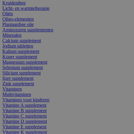
Kruidenthee
Licht- en warmtetherapie
Oliën
Oligo-elementen
Plantaardige olie
Aminozuren supplementen
Mineralen
Calcium supplement
Jodium tabletten
Kalium supplement
Koper supplement
Magnesium supplement
Selenium supplement
Silicium supplement
Ijzer supplement
Zink supplement
Vitaminen
Multivitaminen
Vitaminen voor kinderen
Vitamine A supplement
Vitamine B supplement
Vitamine C supplement
Vitamine D supplement
Vitamine E supplement
Vitamine K supplement