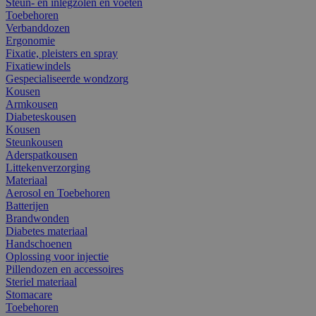
Steun- en inlegzolen en voeten
Toebehoren
Verbanddozen
Ergonomie
Fixatie, pleisters en spray
Fixatiewindels
Gespecialiseerde wondzorg
Kousen
Armkousen
Diabeteskousen
Kousen
Steunkousen
Aderspatkousen
Littekenverzorging
Materiaal
Aerosol en Toebehoren
Batterijen
Brandwonden
Diabetes materiaal
Handschoenen
Oplossing voor injectie
Pillendozen en accessoires
Steriel materiaal
Stomacare
Toebehoren