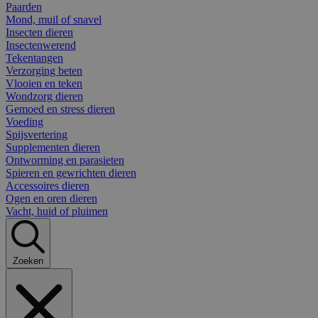
Paarden
Mond, muil of snavel
Insecten dieren
Insectenwerend
Tekentangen
Verzorging beten
Vlooien en teken
Wondzorg dieren
Gemoed en stress dieren
Voeding
Spijsvertering
Supplementen dieren
Ontworming en parasieten
Spieren en gewrichten dieren
Accessoires dieren
Ogen en oren dieren
Vacht, huid of pluimen
Zoeken