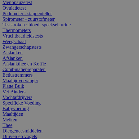
Menopauzetest
Ovulatietest
Pedometer - stappenteller
Spirometer - zuurstofmeter
Teststroken : bloed, speeksel, urine
Thermometers
Vruchtbaarheidstests
Weegschaal
Zwangerschapstests
Afslanken
Afslanken
Afslankthee en Koffie
Combinatiepreparaten
Eetlustremmers
Maaltijdvervanger
Platte Buik
Vet Binders
Vochtafdrijvers
Specifieke Voeding
Babyvoeding
Maaltijden
Melken
Thee
Diergeneesmiddelen
Duiven en vogels