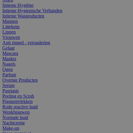
Intieme Hygiëne
Intieme Hygienische Verbanden
Intieme Wasproducten
Mannen
Littekens
Lippen
Vrouwen
Anti rimpel - veroudering
Gelaat
Mascara
Masker
Nagels
Ogen
Parfum
Overige Producten
Serum
Psoriasis
Peeling en Scrub
Pigmentvlekken
Rode reactive huid
Wenkbrauwen
Normale huid
Nachtcreme
Make-up