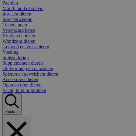
Paarden
Mond, muil of snavel
Insecten dieren
Insectenwerend
Tekentangen
Verzorging beten
Vlooien en teken
Wondzorg dieren
Gemoed en stress dieren
Voeding
Spijsvertering
Supplementen dieren
Ontworming en parasieten
Spieren en gewrichten dieren
Accessoires dieren
Ogen en oren dieren
Vacht, huid of pluimen
Zoeken