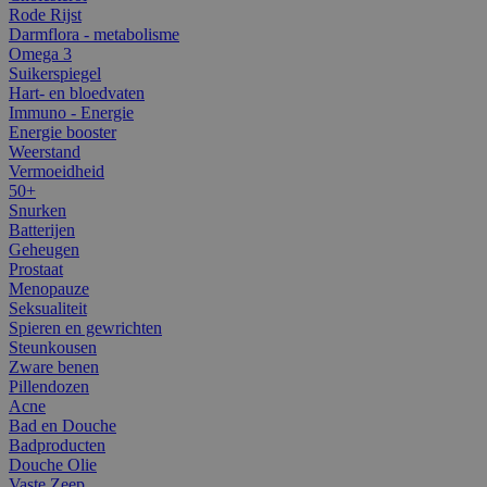
Rode Rijst
Darmflora - metabolisme
Omega 3
Suikerspiegel
Hart- en bloedvaten
Immuno - Energie
Energie booster
Weerstand
Vermoeidheid
50+
Snurken
Batterijen
Geheugen
Prostaat
Menopauze
Seksualiteit
Spieren en gewrichten
Steunkousen
Zware benen
Pillendozen
Acne
Bad en Douche
Badproducten
Douche Olie
Vaste Zeep