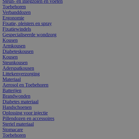
Steun- en inlegzolen en voeten
Toebehoren
Verbanddozen
Ergonomie
Fixatie, pleisters en spray
Fixatiewindels
Gespecialiseerde wondzorg
Kousen
Armkousen
Diabeteskousen
Kousen
Steunkousen
Aderspatkousen
Littekenverzorging
Materiaal
Aerosol en Toebehoren
Batterijen
Brandwonden
Diabetes materiaal
Handschoenen
Oplossing voor injectie
Pillendozen en accessoires
Steriel materiaal
Stomacare
Toebehoren