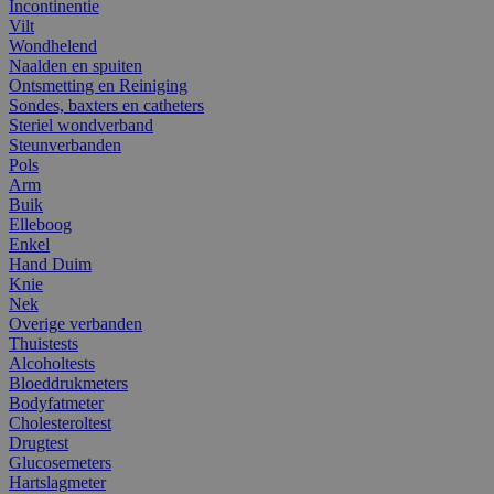
Incontinentie
Vilt
Wondhelend
Naalden en spuiten
Ontsmetting en Reiniging
Sondes, baxters en catheters
Steriel wondverband
Steunverbanden
Pols
Arm
Buik
Elleboog
Enkel
Hand Duim
Knie
Nek
Overige verbanden
Thuistests
Alcoholtests
Bloeddrukmeters
Bodyfatmeter
Cholesteroltest
Drugtest
Glucosemeters
Hartslagmeter