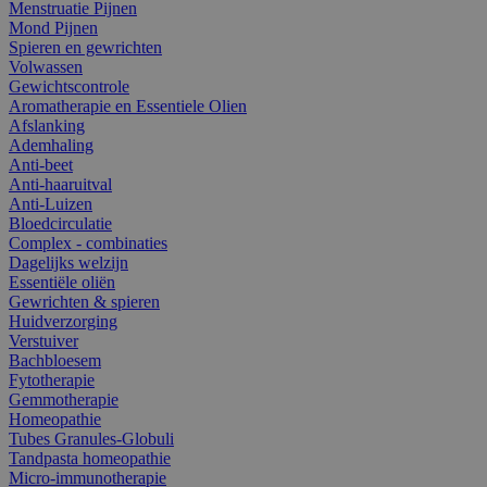
Menstruatie Pijnen
Mond Pijnen
Spieren en gewrichten
Volwassen
Gewichtscontrole
Aromatherapie en Essentiele Olien
Afslanking
Ademhaling
Anti-beet
Anti-haaruitval
Anti-Luizen
Bloedcirculatie
Complex - combinaties
Dagelijks welzijn
Essentiële oliën
Gewrichten & spieren
Huidverzorging
Verstuiver
Bachbloesem
Fytotherapie
Gemmotherapie
Homeopathie
Tubes Granules-Globuli
Tandpasta homeopathie
Micro-immunotherapie