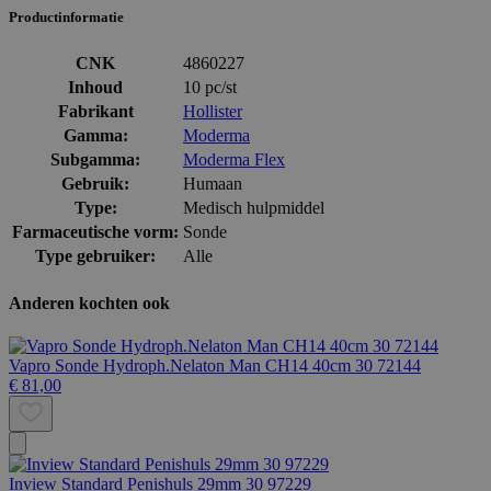
Productinformatie
CNK
4860227
Inhoud
10 pc/st
Fabrikant
Hollister
Gamma:
Moderma
Subgamma:
Moderma Flex
Gebruik:
Humaan
Type:
Medisch hulpmiddel
Farmaceutische vorm:
Sonde
Type gebruiker:
Alle
Anderen kochten ook
Vapro Sonde Hydroph.Nelaton Man CH14 40cm 30 72144
€ 81,00
Inview Standard Penishuls 29mm 30 97229