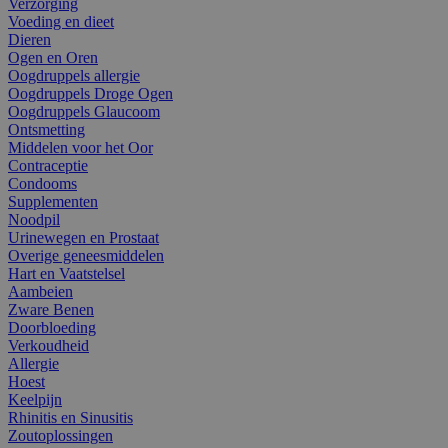
Verzorging
Voeding en dieet
Dieren
Ogen en Oren
Oogdruppels allergie
Oogdruppels Droge Ogen
Oogdruppels Glaucoom
Ontsmetting
Middelen voor het Oor
Contraceptie
Condooms
Supplementen
Noodpil
Urinewegen en Prostaat
Overige geneesmiddelen
Hart en Vaatstelsel
Aambeien
Zware Benen
Doorbloeding
Verkoudheid
Allergie
Hoest
Keelpijn
Rhinitis en Sinusitis
Zoutoplossingen