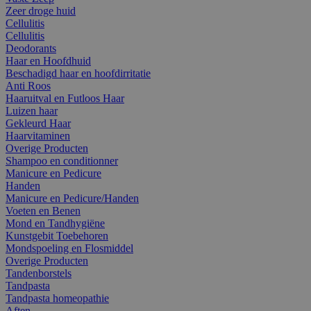
Zeer droge huid
Cellulitis
Cellulitis
Deodorants
Haar en Hoofdhuid
Beschadigd haar en hoofdirritatie
Anti Roos
Haaruitval en Futloos Haar
Luizen haar
Gekleurd Haar
Haarvitaminen
Overige Producten
Shampoo en conditionner
Manicure en Pedicure
Handen
Manicure en Pedicure/Handen
Voeten en Benen
Mond en Tandhygiëne
Kunstgebit Toebehoren
Mondspoeling en Flosmiddel
Overige Producten
Tandenborstels
Tandpasta
Tandpasta homeopathie
Aften