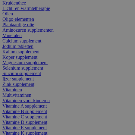
Kruidenthee
Licht- en warmtetherapie
Oliën
Oligo-elementen
Plantaardige olie
Aminozuren supplementen
Mineralen
Calcium supplement
Jodium tabletten
Kalium supplement
Koper supplement
Magnesium supplement
Selenium supplement
Silicium supplement
Ijzer supplement
Zink supplement
Vitaminen
Multivitaminen
Vitaminen voor kinderen
Vitamine A supplement
Vitamine B supplement
Vitamine C supplement
Vitamine D supplement
Vitamine E supplement
Vitamine K supplement