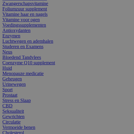
Zwangerschapsvitamine
Foliumzuur supplement
Vitamine haar en nagels
Vitamine voor ogen
Voedingssupplementen
Antioxydanten
Enzymen
Luchtwegen en ademhalen
Studeren en Examens
Neus
Bloedend Tandvlees
Coenzyme Q10 supplement
Huid
Menopauze medicatie
Geheugen
Urinewegen
Sport
Prostaat
Stress en Slaap
CBD
Seksualiteit
Gewrichten
Circulatie
Vermoeide benen
Cholesterol