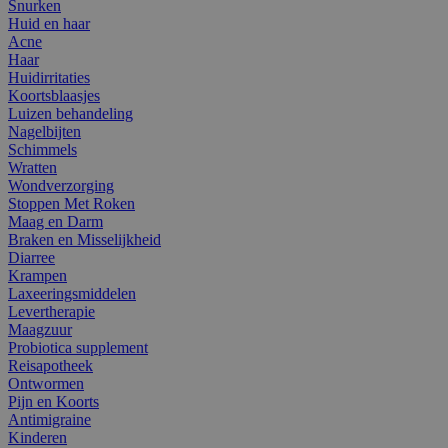
Snurken
Huid en haar
Acne
Haar
Huidirritaties
Koortsblaasjes
Luizen behandeling
Nagelbijten
Schimmels
Wratten
Wondverzorging
Stoppen Met Roken
Maag en Darm
Braken en Misselijkheid
Diarree
Krampen
Laxeeringsmiddelen
Levertherapie
Maagzuur
Probiotica supplement
Reisapotheek
Ontwormen
Pijn en Koorts
Antimigraine
Kinderen