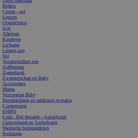
Ogen materiaal
Brillen
Creme - gel
Lenzen
Oogpleisters
Zon
Aftersun
Kinderen
Lichaam
Lippen zon
Ski
Voorbereiding zon
Zelfbruiner
Zonnebank
Zwangerschap en Baby
Accessoires
Mama
Verzorging Baby
Bloedstelping en uitdrogen wonden
Compressen
EHBO
Cold - Hot therapie - warm/koud
Gipsverband en Toebehoren
Medische hulpmiddelen
Podologie