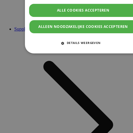
ALLE COOKIES ACCEPTEREN
ALLEEN NOODZAKELIJKE COOKIES ACCEPTEREN
Supplementen
DETAILS WEERGEVEN
STRIKT NOODZAKELIJKE COOKIES
PRESTATIE COOKIES
TARGETING COOKIES
FUNCTIONELE COOKIES
Strikt noodzakelijke cookies
Prestatie cookies