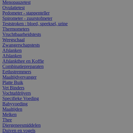
Menopauzetest
Ovulatietest
Pedometer - stappenteller
Spirometer - zuurstofmeter
Teststroken : bloed, speeksel, urine
Thermometers
Vruchtbaarheidstests
Weegschaal
Zwangerschapstests
Afslanken
Afslanken
Afslankthee en Koffie
Combinatiepreparaten
Eetlustremmers
Maaltijdvervanger
Platte Buik
Vet Binders
Vochtafdrijvers
Specifieke Voeding
Babyvoeding
Maaltijden
Melken
Thee
Diergeneesmiddelen
Duiven en vogels