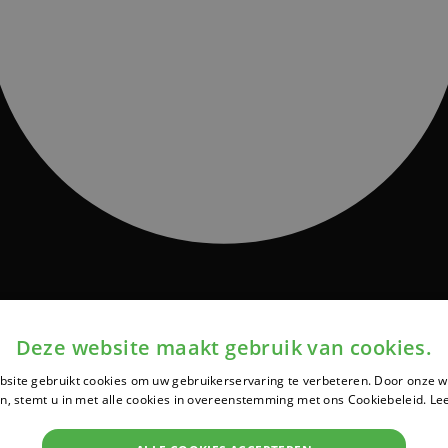
Deze website maakt gebruik van cookies.
site gebruikt cookies om uw gebruikerservaring te verbeteren. Door onze w
n, stemt u in met alle cookies in overeenstemming met ons Cookiebeleid.
Le