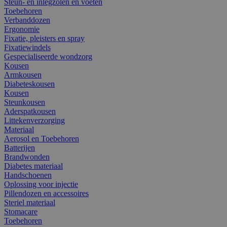
Steun- en inlegzolen en voeten
Toebehoren
Verbanddozen
Ergonomie
Fixatie, pleisters en spray
Fixatiewindels
Gespecialiseerde wondzorg
Kousen
Armkousen
Diabeteskousen
Kousen
Steunkousen
Aderspatkousen
Littekenverzorging
Materiaal
Aerosol en Toebehoren
Batterijen
Brandwonden
Diabetes materiaal
Handschoenen
Oplossing voor injectie
Pillendozen en accessoires
Steriel materiaal
Stomacare
Toebehoren