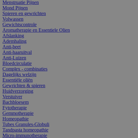
Menstruatie Pijnen
Mond Pijnen
Spieren en gewrichten
Volwassen
Gewichtscontrole
Aromatherapie en Essentiele Olien
Afslanking
Ademhaling
Anti-beet
Anti-haaruitval
Anti-Luizen
Bloedcirculatie
Complex - combinaties
Dagelijks welzijn
Essentiële oliën
Gewrichten & spieren
Huidverzorging
Verstuiver
Bachbloesem
Fytotherapie
Gemmotherapie
Homeopathie
Tubes Granules-Globuli
Tandpasta homeopathie
Micro-immunotherapie