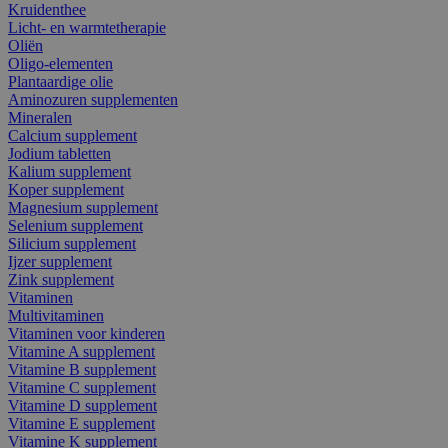
Kruidenthee
Licht- en warmtetherapie
Oliën
Oligo-elementen
Plantaardige olie
Aminozuren supplementen
Mineralen
Calcium supplement
Jodium tabletten
Kalium supplement
Koper supplement
Magnesium supplement
Selenium supplement
Silicium supplement
Ijzer supplement
Zink supplement
Vitaminen
Multivitaminen
Vitaminen voor kinderen
Vitamine A supplement
Vitamine B supplement
Vitamine C supplement
Vitamine D supplement
Vitamine E supplement
Vitamine K supplement