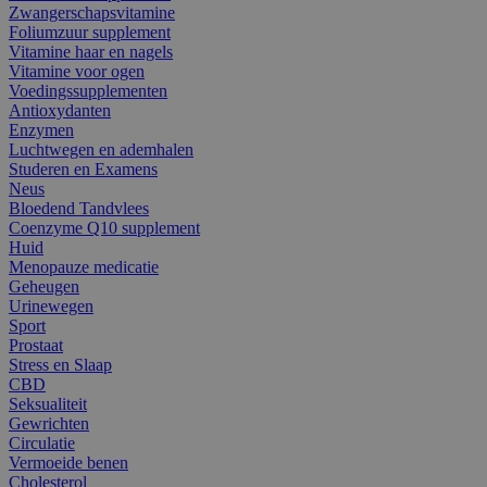
Zwangerschapsvitamine
Foliumzuur supplement
Vitamine haar en nagels
Vitamine voor ogen
Voedingssupplementen
Antioxydanten
Enzymen
Luchtwegen en ademhalen
Studeren en Examens
Neus
Bloedend Tandvlees
Coenzyme Q10 supplement
Huid
Menopauze medicatie
Geheugen
Urinewegen
Sport
Prostaat
Stress en Slaap
CBD
Seksualiteit
Gewrichten
Circulatie
Vermoeide benen
Cholesterol