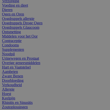
Verzorging
Voeding en dieet
Dieren
Ogen en Oren
Oogdruppels allergie
Oogdruppels Droge Ogen
Oogdruppels Glaucoom
Ontsmetting
Middelen voor het Oor
Contraceptie
Condooms
Supplementen
Noodpil
Urinewegen en Prostaat
Overige geneesmiddelen
Hart en Vaatstelsel
Aambeien
Zware Benen
Doorbloeding
Verkoudheid
Allergie
Hoest
Keelpijn
Rhinitis en Sinusitis
Zoutoplossingen