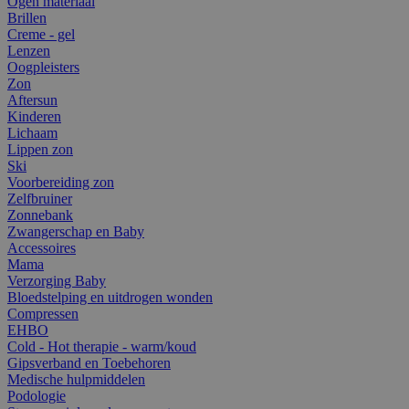
Ogen materiaal
Brillen
Creme - gel
Lenzen
Oogpleisters
Zon
Aftersun
Kinderen
Lichaam
Lippen zon
Ski
Voorbereiding zon
Zelfbruiner
Zonnebank
Zwangerschap en Baby
Accessoires
Mama
Verzorging Baby
Bloedstelping en uitdrogen wonden
Compressen
EHBO
Cold - Hot therapie - warm/koud
Gipsverband en Toebehoren
Medische hulpmiddelen
Podologie