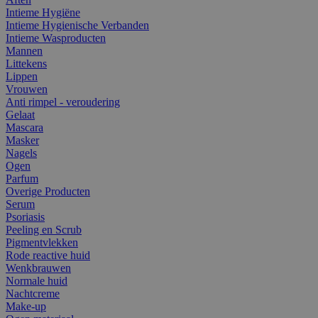
Intieme Hygiëne
Intieme Hygienische Verbanden
Intieme Wasproducten
Mannen
Littekens
Lippen
Vrouwen
Anti rimpel - veroudering
Gelaat
Mascara
Masker
Nagels
Ogen
Parfum
Overige Producten
Serum
Psoriasis
Peeling en Scrub
Pigmentvlekken
Rode reactive huid
Wenkbrauwen
Normale huid
Nachtcreme
Make-up