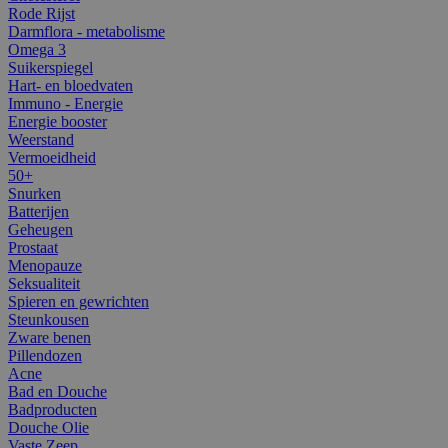
Rode Rijst
Darmflora - metabolisme
Omega 3
Suikerspiegel
Hart- en bloedvaten
Immuno - Energie
Energie booster
Weerstand
Vermoeidheid
50+
Snurken
Batterijen
Geheugen
Prostaat
Menopauze
Seksualiteit
Spieren en gewrichten
Steunkousen
Zware benen
Pillendozen
Acne
Bad en Douche
Badproducten
Douche Olie
Vaste Zeep