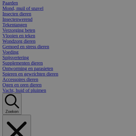
Paarden
Mond, muil of snavel
Insecten dieren
Insectenwerend
Tekentangen
Verzorging beten
Vlooien en teken
Wondzorg dieren
Gemoed en stress dieren
Voeding
Spijsvertering
Supplementen dieren
Ontworming en parasieten
Spieren en gewrichten dieren
Accessoires dieren
Ogen en oren dieren
Vacht, huid of pluimen
Zoeken