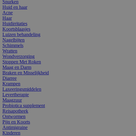
Snurken
Huid en haar
Acne
Haar
Huidirritaties
Koortsblaasjes
Luizen behandeling
Nagelbijten
Schimmels
Wratten
Wondverzorging
Stoppen Met Roken
Maag en Darm
Braken en Misselijkheid
Diarree
Krampen
Laxeeringsmiddelen
Levertherapie
Maagzuur
Probiotica supplement
Reisapotheek
Ontwormen
Pijn en Koorts
Antimigraine
Kinderen