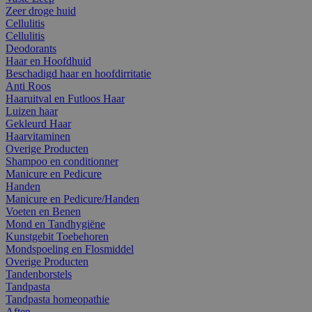
Zeer droge huid
Cellulitis
Cellulitis
Deodorants
Haar en Hoofdhuid
Beschadigd haar en hoofdirritatie
Anti Roos
Haaruitval en Futloos Haar
Luizen haar
Gekleurd Haar
Haarvitaminen
Overige Producten
Shampoo en conditionner
Manicure en Pedicure
Handen
Manicure en Pedicure/Handen
Voeten en Benen
Mond en Tandhygiëne
Kunstgebit Toebehoren
Mondspoeling en Flosmiddel
Overige Producten
Tandenborstels
Tandpasta
Tandpasta homeopathie
Aften