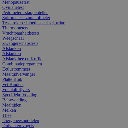
Menopauzetest
Ovulatietest
Pedometer - stappenteller
Spirometer - zuurstofmeter
Teststroken : bloed, speeksel, urine
Thermometers
Vruchtbaarheidstests
Weegschaal
Zwangerschapstests
Afslanken
Afslanken
Afslankthee en Koffie
Combinatiepreparaten
Eetlustremmers
Maaltijdvervanger
Platte Buik
Vet Binders
Vochtafdrijvers
Specifieke Voeding
Babyvoeding
Maaltijden
Melken
Thee
Diergeneesmiddelen
Duiven en vogels