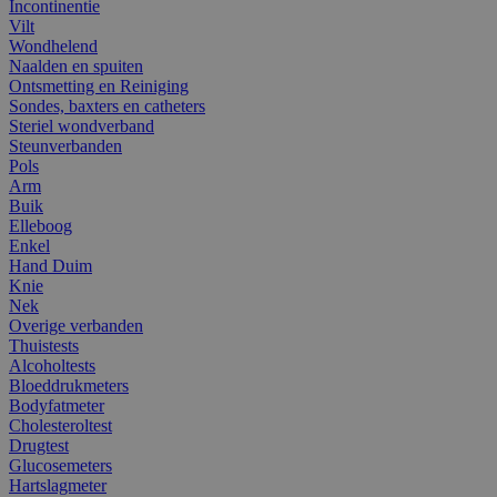
Incontinentie
Vilt
Wondhelend
Naalden en spuiten
Ontsmetting en Reiniging
Sondes, baxters en catheters
Steriel wondverband
Steunverbanden
Pols
Arm
Buik
Elleboog
Enkel
Hand Duim
Knie
Nek
Overige verbanden
Thuistests
Alcoholtests
Bloeddrukmeters
Bodyfatmeter
Cholesteroltest
Drugtest
Glucosemeters
Hartslagmeter