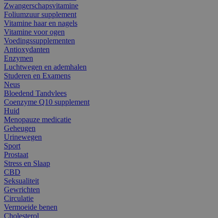
Zwangerschapsvitamine
Foliumzuur supplement
Vitamine haar en nagels
Vitamine voor ogen
Voedingssupplementen
Antioxydanten
Enzymen
Luchtwegen en ademhalen
Studeren en Examens
Neus
Bloedend Tandvlees
Coenzyme Q10 supplement
Huid
Menopauze medicatie
Geheugen
Urinewegen
Sport
Prostaat
Stress en Slaap
CBD
Seksualiteit
Gewrichten
Circulatie
Vermoeide benen
Cholesterol