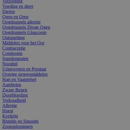
Verzorging
Voeding en dieet
Dieren
Ogen en Oren
Oogdruppels allergie
Oogdruppels Droge Ogen
Oogdruppels Glaucoom
Ontsmetting
Middelen voor het Oor
Contraceptie
Condooms
Supplementen
Noodpil
Urinewegen en Prostaat
Overige geneesmiddelen
Hart en Vaatstelsel
Aambeien
Zware Benen
Doorbloeding
Verkoudheid
Allergie
Hoest
Keelpijn
Rhinitis en Sinusitis
Zoutoplossingen