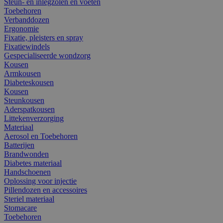
Steun- en inlegzolen en voeten
Toebehoren
Verbanddozen
Ergonomie
Fixatie, pleisters en spray
Fixatiewindels
Gespecialiseerde wondzorg
Kousen
Armkousen
Diabeteskousen
Kousen
Steunkousen
Aderspatkousen
Littekenverzorging
Materiaal
Aerosol en Toebehoren
Batterijen
Brandwonden
Diabetes materiaal
Handschoenen
Oplossing voor injectie
Pillendozen en accessoires
Steriel materiaal
Stomacare
Toebehoren