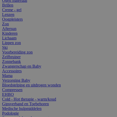
Ogen materiaal
Brillen
Creme - gel
Lenzen
Oogpleisters
Zon
Aftersun
Kinderen
Lichaam
Lippen zon
Ski
Voorbereiding zon
Zelfbruiner
Zonnebank
Zwangerschap en Baby
Accessoires
Mama
Verzorging Baby
Bloedstelping en uitdrogen wonden
Compressen
EHBO
Cold - Hot therapie - warm/koud
Gipsverband en Toebehoren
Medische hulpmiddelen
Podologie