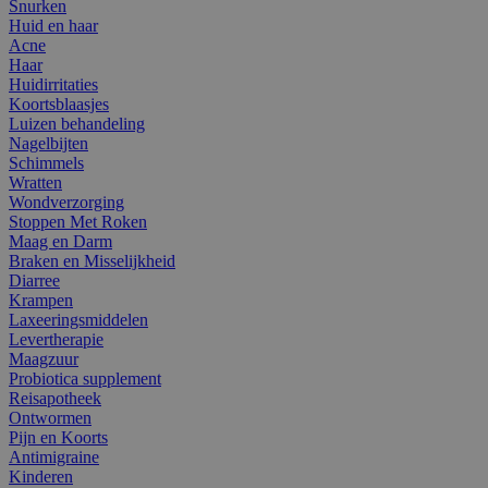
Snurken
Huid en haar
Acne
Haar
Huidirritaties
Koortsblaasjes
Luizen behandeling
Nagelbijten
Schimmels
Wratten
Wondverzorging
Stoppen Met Roken
Maag en Darm
Braken en Misselijkheid
Diarree
Krampen
Laxeeringsmiddelen
Levertherapie
Maagzuur
Probiotica supplement
Reisapotheek
Ontwormen
Pijn en Koorts
Antimigraine
Kinderen