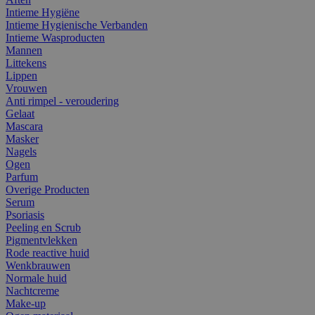
Intieme Hygiëne
Intieme Hygienische Verbanden
Intieme Wasproducten
Mannen
Littekens
Lippen
Vrouwen
Anti rimpel - veroudering
Gelaat
Mascara
Masker
Nagels
Ogen
Parfum
Overige Producten
Serum
Psoriasis
Peeling en Scrub
Pigmentvlekken
Rode reactive huid
Wenkbrauwen
Normale huid
Nachtcreme
Make-up