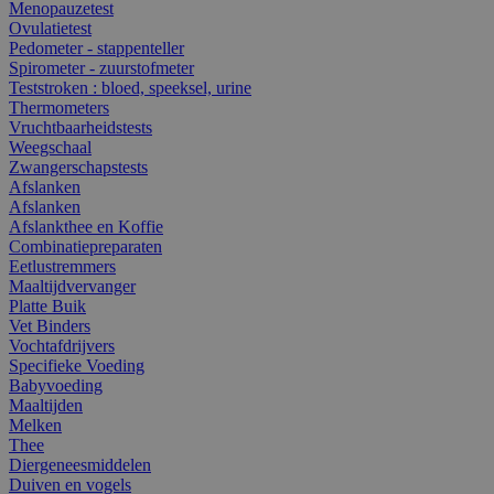
Menopauzetest
Ovulatietest
Pedometer - stappenteller
Spirometer - zuurstofmeter
Teststroken : bloed, speeksel, urine
Thermometers
Vruchtbaarheidstests
Weegschaal
Zwangerschapstests
Afslanken
Afslanken
Afslankthee en Koffie
Combinatiepreparaten
Eetlustremmers
Maaltijdvervanger
Platte Buik
Vet Binders
Vochtafdrijvers
Specifieke Voeding
Babyvoeding
Maaltijden
Melken
Thee
Diergeneesmiddelen
Duiven en vogels