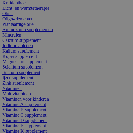
Kruidenthee
Licht- en warmtetherapie
Oliën
Oligo-elementen
Plantaardige olie
Aminozuren supplementen
Mineralen
Calcium supplement
Jodium tabletten
Kalium supplement
Koper supplement
Magnesium supplement
Selenium supplement
Silicium supplement
Ijzer supplement
Zink supplement
Vitaminen
Multivitaminen
Vitaminen voor kinderen
Vitamine A supplement
Vitamine B supplement
Vitamine C supplement
Vitamine D supplement
Vitamine E supplement
Vitamine K supplement