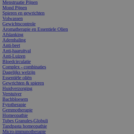
Menstruatie Pijnen
Mond Pijnen
Spieren en gewrichten
Volwassen
Gewichtscontrole
Aromatherapie en Essentiele Olien
Afslanking
Ademhaling
Anti-beet
Anti-haaruitval
Anti-Luizen
Bloedcirculatie
Complex - combinaties
Dagelijks welzijn
Essentiële oliën
Gewrichten & spieren
Huidverzorging
Verstuiver
Bachbloesem
Fytotherapie
Gemmotherapie
Homeopathie
Tubes Granules-Globuli
Tandpasta homeopathie
Micro-immunotherapie