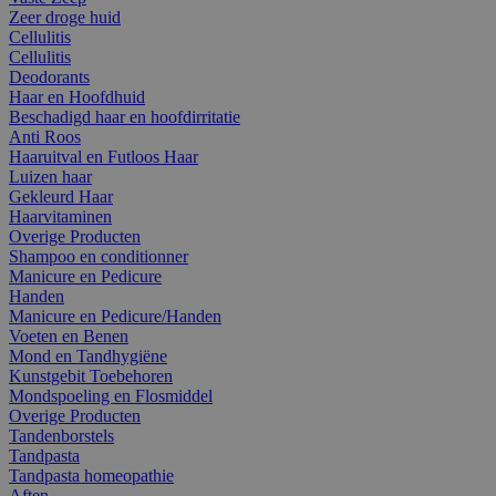
Zeer droge huid
Cellulitis
Cellulitis
Deodorants
Haar en Hoofdhuid
Beschadigd haar en hoofdirritatie
Anti Roos
Haaruitval en Futloos Haar
Luizen haar
Gekleurd Haar
Haarvitaminen
Overige Producten
Shampoo en conditionner
Manicure en Pedicure
Handen
Manicure en Pedicure/Handen
Voeten en Benen
Mond en Tandhygiëne
Kunstgebit Toebehoren
Mondspoeling en Flosmiddel
Overige Producten
Tandenborstels
Tandpasta
Tandpasta homeopathie
Aften