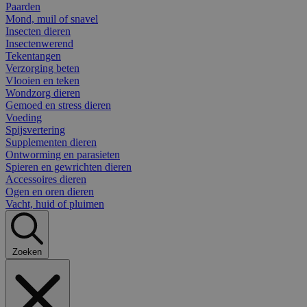
Paarden
Mond, muil of snavel
Insecten dieren
Insectenwerend
Tekentangen
Verzorging beten
Vlooien en teken
Wondzorg dieren
Gemoed en stress dieren
Voeding
Spijsvertering
Supplementen dieren
Ontworming en parasieten
Spieren en gewrichten dieren
Accessoires dieren
Ogen en oren dieren
Vacht, huid of pluimen
Zoeken