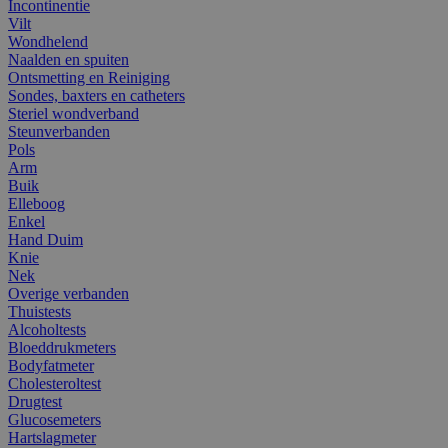
Incontinentie
Vilt
Wondhelend
Naalden en spuiten
Ontsmetting en Reiniging
Sondes, baxters en catheters
Steriel wondverband
Steunverbanden
Pols
Arm
Buik
Elleboog
Enkel
Hand Duim
Knie
Nek
Overige verbanden
Thuistests
Alcoholtests
Bloeddrukmeters
Bodyfatmeter
Cholesteroltest
Drugtest
Glucosemeters
Hartslagmeter