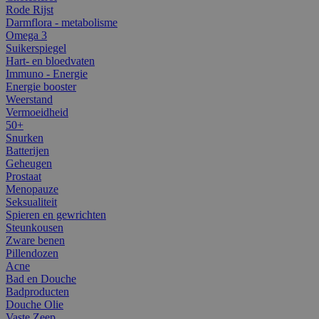
Rode Rijst
Darmflora - metabolisme
Omega 3
Suikerspiegel
Hart- en bloedvaten
Immuno - Energie
Energie booster
Weerstand
Vermoeidheid
50+
Snurken
Batterijen
Geheugen
Prostaat
Menopauze
Seksualiteit
Spieren en gewrichten
Steunkousen
Zware benen
Pillendozen
Acne
Bad en Douche
Badproducten
Douche Olie
Vaste Zeep