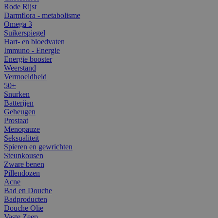
Rode Rijst
Darmflora - metabolisme
Omega 3
Suikerspiegel
Hart- en bloedvaten
Immuno - Energie
Energie booster
Weerstand
Vermoeidheid
50+
Snurken
Batterijen
Geheugen
Prostaat
Menopauze
Seksualiteit
Spieren en gewrichten
Steunkousen
Zware benen
Pillendozen
Acne
Bad en Douche
Badproducten
Douche Olie
Vaste Zeep