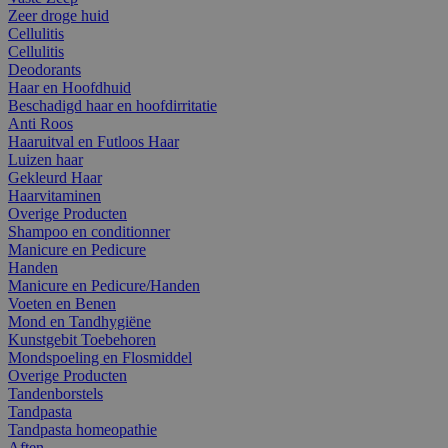
Zeer droge huid
Cellulitis
Cellulitis
Deodorants
Haar en Hoofdhuid
Beschadigd haar en hoofdirritatie
Anti Roos
Haaruitval en Futloos Haar
Luizen haar
Gekleurd Haar
Haarvitaminen
Overige Producten
Shampoo en conditionner
Manicure en Pedicure
Handen
Manicure en Pedicure/Handen
Voeten en Benen
Mond en Tandhygiëne
Kunstgebit Toebehoren
Mondspoeling en Flosmiddel
Overige Producten
Tandenborstels
Tandpasta
Tandpasta homeopathie
Aften