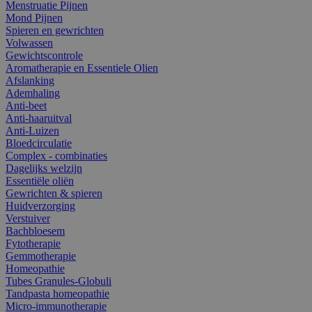
Menstruatie Pijnen
Mond Pijnen
Spieren en gewrichten
Volwassen
Gewichtscontrole
Aromatherapie en Essentiele Olien
Afslanking
Ademhaling
Anti-beet
Anti-haaruitval
Anti-Luizen
Bloedcirculatie
Complex - combinaties
Dagelijks welzijn
Essentiële oliën
Gewrichten & spieren
Huidverzorging
Verstuiver
Bachbloesem
Fytotherapie
Gemmotherapie
Homeopathie
Tubes Granules-Globuli
Tandpasta homeopathie
Micro-immunotherapie