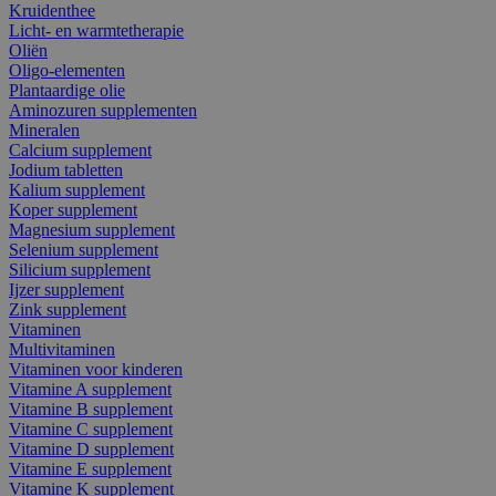
Kruidenthee
Licht- en warmtetherapie
Oliën
Oligo-elementen
Plantaardige olie
Aminozuren supplementen
Mineralen
Calcium supplement
Jodium tabletten
Kalium supplement
Koper supplement
Magnesium supplement
Selenium supplement
Silicium supplement
Ijzer supplement
Zink supplement
Vitaminen
Multivitaminen
Vitaminen voor kinderen
Vitamine A supplement
Vitamine B supplement
Vitamine C supplement
Vitamine D supplement
Vitamine E supplement
Vitamine K supplement