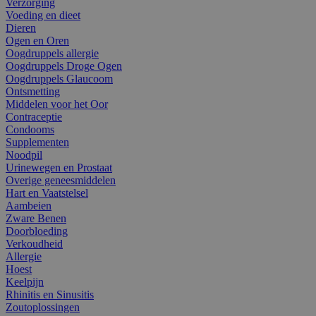
Verzorging
Voeding en dieet
Dieren
Ogen en Oren
Oogdruppels allergie
Oogdruppels Droge Ogen
Oogdruppels Glaucoom
Ontsmetting
Middelen voor het Oor
Contraceptie
Condooms
Supplementen
Noodpil
Urinewegen en Prostaat
Overige geneesmiddelen
Hart en Vaatstelsel
Aambeien
Zware Benen
Doorbloeding
Verkoudheid
Allergie
Hoest
Keelpijn
Rhinitis en Sinusitis
Zoutoplossingen