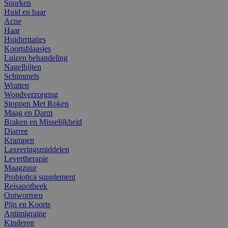
Snurken
Huid en haar
Acne
Haar
Huidirritaties
Koortsblaasjes
Luizen behandeling
Nagelbijten
Schimmels
Wratten
Wondverzorging
Stoppen Met Roken
Maag en Darm
Braken en Misselijkheid
Diarree
Krampen
Laxeeringsmiddelen
Levertherapie
Maagzuur
Probiotica supplement
Reisapotheek
Ontwormen
Pijn en Koorts
Antimigraine
Kinderen