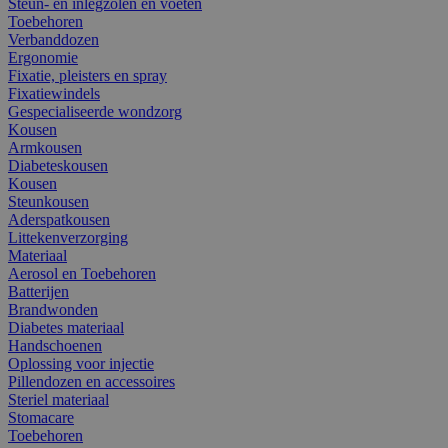
Steun- en inlegzolen en voeten
Toebehoren
Verbanddozen
Ergonomie
Fixatie, pleisters en spray
Fixatiewindels
Gespecialiseerde wondzorg
Kousen
Armkousen
Diabeteskousen
Kousen
Steunkousen
Aderspatkousen
Littekenverzorging
Materiaal
Aerosol en Toebehoren
Batterijen
Brandwonden
Diabetes materiaal
Handschoenen
Oplossing voor injectie
Pillendozen en accessoires
Steriel materiaal
Stomacare
Toebehoren