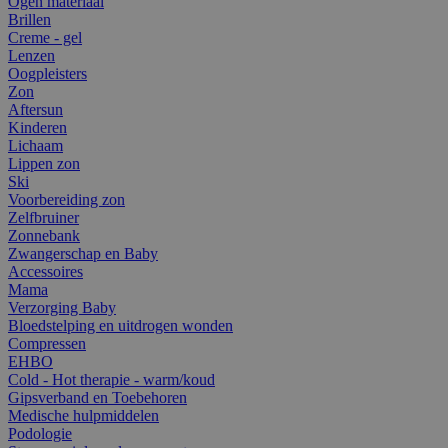
Ogen materiaal
Brillen
Creme - gel
Lenzen
Oogpleisters
Zon
Aftersun
Kinderen
Lichaam
Lippen zon
Ski
Voorbereiding zon
Zelfbruiner
Zonnebank
Zwangerschap en Baby
Accessoires
Mama
Verzorging Baby
Bloedstelping en uitdrogen wonden
Compressen
EHBO
Cold - Hot therapie - warm/koud
Gipsverband en Toebehoren
Medische hulpmiddelen
Podologie