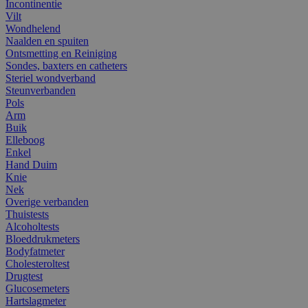
Incontinentie
Vilt
Wondhelend
Naalden en spuiten
Ontsmetting en Reiniging
Sondes, baxters en catheters
Steriel wondverband
Steunverbanden
Pols
Arm
Buik
Elleboog
Enkel
Hand Duim
Knie
Nek
Overige verbanden
Thuistests
Alcoholtests
Bloeddrukmeters
Bodyfatmeter
Cholesteroltest
Drugtest
Glucosemeters
Hartslagmeter