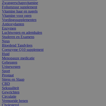
Zwangerschapsvitamine
Foliumzuur supplement
Vitamine haar en nagels
Vitamine voor ogen
Voedingssupplementen
Antioxydanten
Enzymen
Luchtwegen en ademhalen
Studeren en Examens
Neus
Bloedend Tandvlees
Coenzyme Q10 supplement
Huid
Menopauze medicatie
Geheugen
Urinewegen
Sport
Prostaat
Stress en Slaap
CBD
Seksualiteit
Gewrichten
Circulatie
Vermoeide benen
Cholesterol