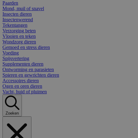
Paarden
Mond, muil of snavel
Insecten dieren
Insectenwerend
Tekentangen
Verzorging beten
Vlooien en teken
Wondzorg dieren
Gemoed en stress dieren
Voeding
Spijsvertering
Supplementen dieren
Ontworming en parasieten
Spieren en gewrichten dieren
Accessoires dieren
Ogen en oren dieren
Vacht, huid of pluimen
Zoeken