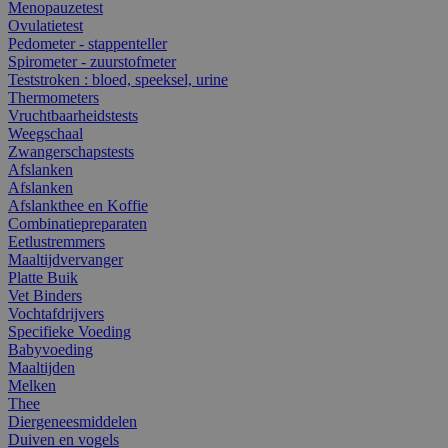
Menopauzetest
Ovulatietest
Pedometer - stappenteller
Spirometer - zuurstofmeter
Teststroken : bloed, speeksel, urine
Thermometers
Vruchtbaarheidstests
Weegschaal
Zwangerschapstests
Afslanken
Afslanken
Afslankthee en Koffie
Combinatiepreparaten
Eetlustremmers
Maaltijdvervanger
Platte Buik
Vet Binders
Vochtafdrijvers
Specifieke Voeding
Babyvoeding
Maaltijden
Melken
Thee
Diergeneesmiddelen
Duiven en vogels