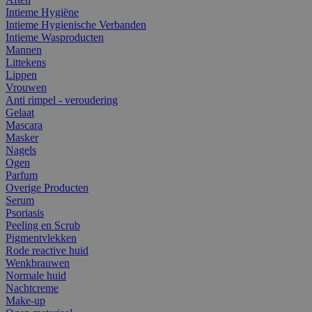
Intieme Hygiëne
Intieme Hygienische Verbanden
Intieme Wasproducten
Mannen
Littekens
Lippen
Vrouwen
Anti rimpel - veroudering
Gelaat
Mascara
Masker
Nagels
Ogen
Parfum
Overige Producten
Serum
Psoriasis
Peeling en Scrub
Pigmentvlekken
Rode reactive huid
Wenkbrauwen
Normale huid
Nachtcreme
Make-up