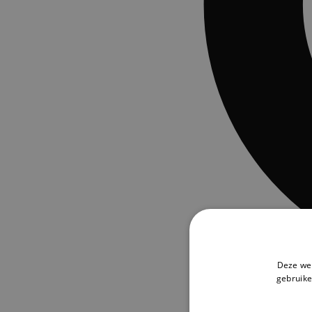
Deze web
gebruike