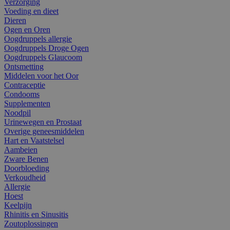
Verzorging
Voeding en dieet
Dieren
Ogen en Oren
Oogdruppels allergie
Oogdruppels Droge Ogen
Oogdruppels Glaucoom
Ontsmetting
Middelen voor het Oor
Contraceptie
Condooms
Supplementen
Noodpil
Urinewegen en Prostaat
Overige geneesmiddelen
Hart en Vaatstelsel
Aambeien
Zware Benen
Doorbloeding
Verkoudheid
Allergie
Hoest
Keelpijn
Rhinitis en Sinusitis
Zoutoplossingen