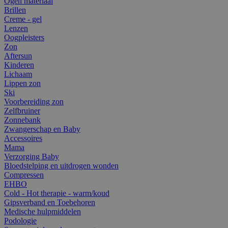
Ogen materiaal
Brillen
Creme - gel
Lenzen
Oogpleisters
Zon
Aftersun
Kinderen
Lichaam
Lippen zon
Ski
Voorbereiding zon
Zelfbruiner
Zonnebank
Zwangerschap en Baby
Accessoires
Mama
Verzorging Baby
Bloedstelping en uitdrogen wonden
Compressen
EHBO
Cold - Hot therapie - warm/koud
Gipsverband en Toebehoren
Medische hulpmiddelen
Podologie