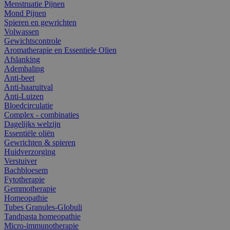
Menstruatie Pijnen
Mond Pijnen
Spieren en gewrichten
Volwassen
Gewichtscontrole
Aromatherapie en Essentiele Olien
Afslanking
Ademhaling
Anti-beet
Anti-haaruitval
Anti-Luizen
Bloedcirculatie
Complex - combinaties
Dagelijks welzijn
Essentiële oliën
Gewrichten & spieren
Huidverzorging
Verstuiver
Bachbloesem
Fytotherapie
Gemmotherapie
Homeopathie
Tubes Granules-Globuli
Tandpasta homeopathie
Micro-immunotherapie