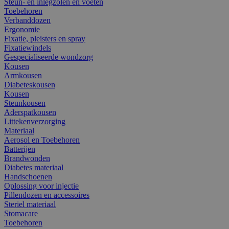
Steun- en inlegzolen en voeten
Toebehoren
Verbanddozen
Ergonomie
Fixatie, pleisters en spray
Fixatiewindels
Gespecialiseerde wondzorg
Kousen
Armkousen
Diabeteskousen
Kousen
Steunkousen
Aderspatkousen
Littekenverzorging
Materiaal
Aerosol en Toebehoren
Batterijen
Brandwonden
Diabetes materiaal
Handschoenen
Oplossing voor injectie
Pillendozen en accessoires
Steriel materiaal
Stomacare
Toebehoren