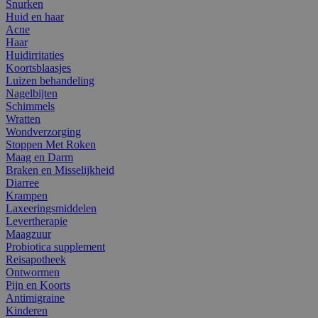
Snurken
Huid en haar
Acne
Haar
Huidirritaties
Koortsblaasjes
Luizen behandeling
Nagelbijten
Schimmels
Wratten
Wondverzorging
Stoppen Met Roken
Maag en Darm
Braken en Misselijkheid
Diarree
Krampen
Laxeeringsmiddelen
Levertherapie
Maagzuur
Probiotica supplement
Reisapotheek
Ontwormen
Pijn en Koorts
Antimigraine
Kinderen