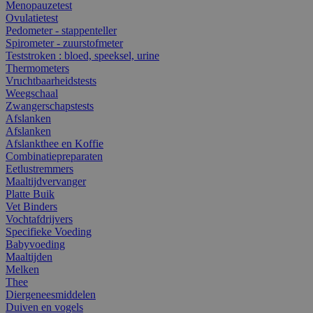
Menopauzetest
Ovulatietest
Pedometer - stappenteller
Spirometer - zuurstofmeter
Teststroken : bloed, speeksel, urine
Thermometers
Vruchtbaarheidstests
Weegschaal
Zwangerschapstests
Afslanken
Afslanken
Afslankthee en Koffie
Combinatiepreparaten
Eetlustremmers
Maaltijdvervanger
Platte Buik
Vet Binders
Vochtafdrijvers
Specifieke Voeding
Babyvoeding
Maaltijden
Melken
Thee
Diergeneesmiddelen
Duiven en vogels