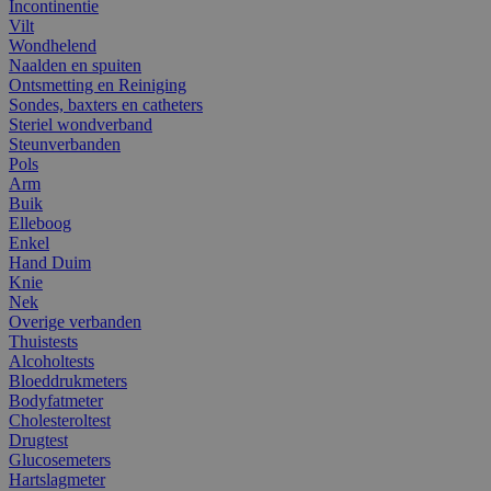
Incontinentie
Vilt
Wondhelend
Naalden en spuiten
Ontsmetting en Reiniging
Sondes, baxters en catheters
Steriel wondverband
Steunverbanden
Pols
Arm
Buik
Elleboog
Enkel
Hand Duim
Knie
Nek
Overige verbanden
Thuistests
Alcoholtests
Bloeddrukmeters
Bodyfatmeter
Cholesteroltest
Drugtest
Glucosemeters
Hartslagmeter