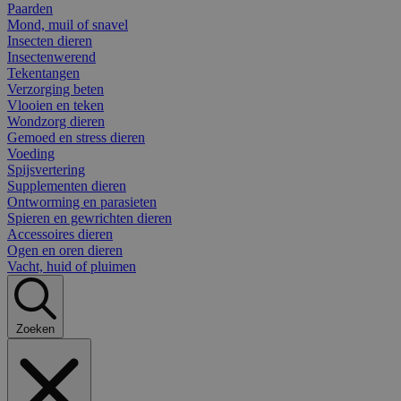
Paarden
Mond, muil of snavel
Insecten dieren
Insectenwerend
Tekentangen
Verzorging beten
Vlooien en teken
Wondzorg dieren
Gemoed en stress dieren
Voeding
Spijsvertering
Supplementen dieren
Ontworming en parasieten
Spieren en gewrichten dieren
Accessoires dieren
Ogen en oren dieren
Vacht, huid of pluimen
Zoeken