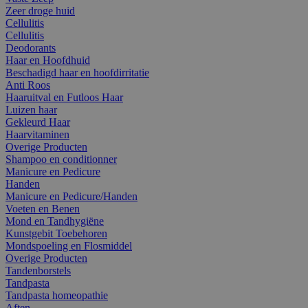
Zeer droge huid
Cellulitis
Cellulitis
Deodorants
Haar en Hoofdhuid
Beschadigd haar en hoofdirritatie
Anti Roos
Haaruitval en Futloos Haar
Luizen haar
Gekleurd Haar
Haarvitaminen
Overige Producten
Shampoo en conditionner
Manicure en Pedicure
Handen
Manicure en Pedicure/Handen
Voeten en Benen
Mond en Tandhygiëne
Kunstgebit Toebehoren
Mondspoeling en Flosmiddel
Overige Producten
Tandenborstels
Tandpasta
Tandpasta homeopathie
Aften