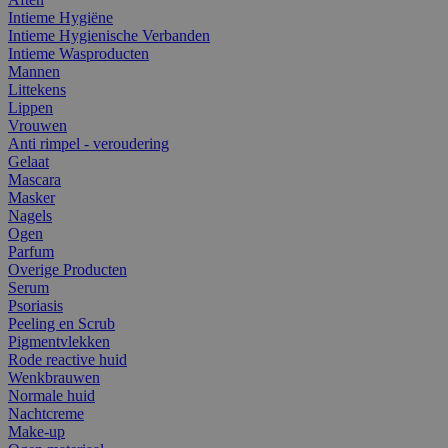
Intieme Hygiëne
Intieme Hygienische Verbanden
Intieme Wasproducten
Mannen
Littekens
Lippen
Vrouwen
Anti rimpel - veroudering
Gelaat
Mascara
Masker
Nagels
Ogen
Parfum
Overige Producten
Serum
Psoriasis
Peeling en Scrub
Pigmentvlekken
Rode reactive huid
Wenkbrauwen
Normale huid
Nachtcreme
Make-up