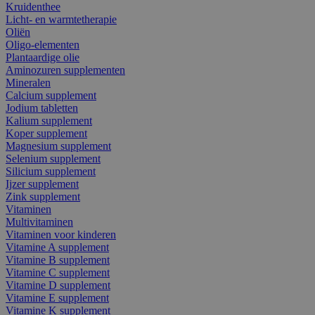
Kruidenthee
Licht- en warmtetherapie
Oliën
Oligo-elementen
Plantaardige olie
Aminozuren supplementen
Mineralen
Calcium supplement
Jodium tabletten
Kalium supplement
Koper supplement
Magnesium supplement
Selenium supplement
Silicium supplement
Ijzer supplement
Zink supplement
Vitaminen
Multivitaminen
Vitaminen voor kinderen
Vitamine A supplement
Vitamine B supplement
Vitamine C supplement
Vitamine D supplement
Vitamine E supplement
Vitamine K supplement