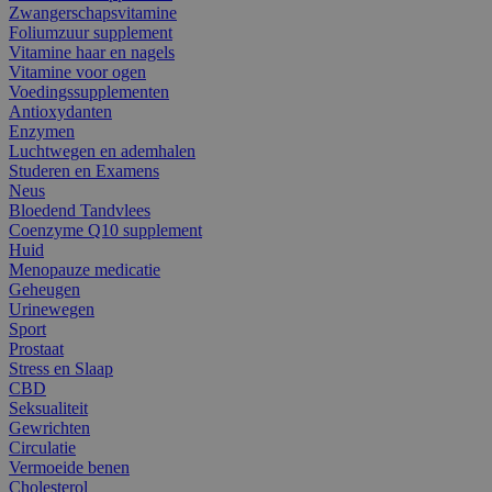
Zwangerschapsvitamine
Foliumzuur supplement
Vitamine haar en nagels
Vitamine voor ogen
Voedingssupplementen
Antioxydanten
Enzymen
Luchtwegen en ademhalen
Studeren en Examens
Neus
Bloedend Tandvlees
Coenzyme Q10 supplement
Huid
Menopauze medicatie
Geheugen
Urinewegen
Sport
Prostaat
Stress en Slaap
CBD
Seksualiteit
Gewrichten
Circulatie
Vermoeide benen
Cholesterol