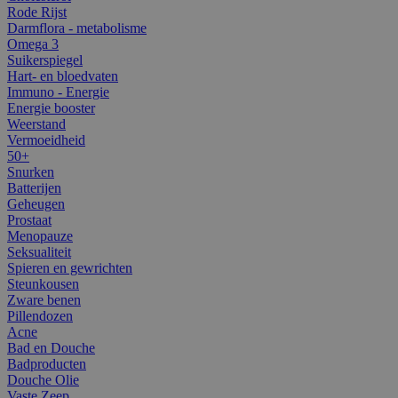
Rode Rijst
Darmflora - metabolisme
Omega 3
Suikerspiegel
Hart- en bloedvaten
Immuno - Energie
Energie booster
Weerstand
Vermoeidheid
50+
Snurken
Batterijen
Geheugen
Prostaat
Menopauze
Seksualiteit
Spieren en gewrichten
Steunkousen
Zware benen
Pillendozen
Acne
Bad en Douche
Badproducten
Douche Olie
Vaste Zeep