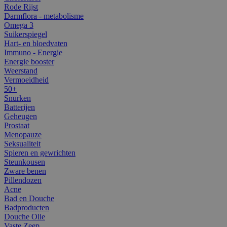
Rode Rijst
Darmflora - metabolisme
Omega 3
Suikerspiegel
Hart- en bloedvaten
Immuno - Energie
Energie booster
Weerstand
Vermoeidheid
50+
Snurken
Batterijen
Geheugen
Prostaat
Menopauze
Seksualiteit
Spieren en gewrichten
Steunkousen
Zware benen
Pillendozen
Acne
Bad en Douche
Badproducten
Douche Olie
Vaste Zeep