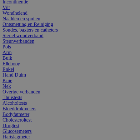
Incontinentie
Vilt
Wondhelend
Naalden en spuiten
Ontsmetting en Reiniging
Sondes, baxters en catheters
Steriel wondverband
Steunverbanden
Pols
Arm
Buik
Elleboog
Enkel
Hand Duim
Knie
Nek
Overige verbanden
Thuistests
Alcoholtests
Bloeddrukmeters
Bodyfatmeter
Cholesteroltest
Drugtest
Glucosemeters
Hartslagmeter