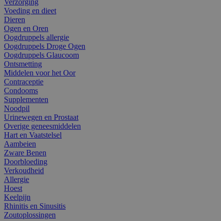
Verzorging
Voeding en dieet
Dieren
Ogen en Oren
Oogdruppels allergie
Oogdruppels Droge Ogen
Oogdruppels Glaucoom
Ontsmetting
Middelen voor het Oor
Contraceptie
Condooms
Supplementen
Noodpil
Urinewegen en Prostaat
Overige geneesmiddelen
Hart en Vaatstelsel
Aambeien
Zware Benen
Doorbloeding
Verkoudheid
Allergie
Hoest
Keelpijn
Rhinitis en Sinusitis
Zoutoplossingen