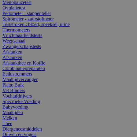
Menopauzetest
Ovulatietest
Pedometer - stappenteller
Spirometer - zuurstofmeter
Teststroken : bloed, speeksel, urine
Thermometers
Vruchtbaarheidstests
Weegschaal
Zwangerschapstests
Afslanken
Afslanken
Afslankthee en Koffie
Combinatiepreparaten
Eetlustremmers
Maaltijdvervanger
Platte Buik
Vet Binders
Vochtafdrijvers
Specifieke Voeding
Babyvoeding
Maaltijden
Melken
Thee
Diergeneesmiddelen
Duiven en vogels