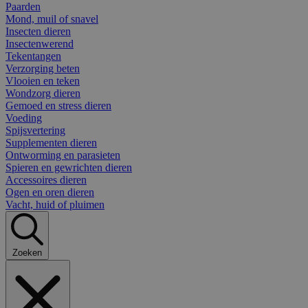
Paarden
Mond, muil of snavel
Insecten dieren
Insectenwerend
Tekentangen
Verzorging beten
Vlooien en teken
Wondzorg dieren
Gemoed en stress dieren
Voeding
Spijsvertering
Supplementen dieren
Ontworming en parasieten
Spieren en gewrichten dieren
Accessoires dieren
Ogen en oren dieren
Vacht, huid of pluimen
Zoeken