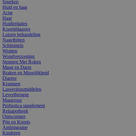
Snurken
Huid en haar
Acne
Haar
Huidirritaties
Koortsblaasjes
Luizen behandeling
Nagelbijten
Schimmels
Wratten
Wondverzorging
Stoppen Met Roken
Maag en Darm
Braken en Misselijkheid
Diarree
Krampen
Laxeeringsmiddelen
Levertherapie
Maagzuur
Probiotica supplement
Reisapotheek
Ontwormen
Pijn en Koorts
Antimigraine
Kinderen