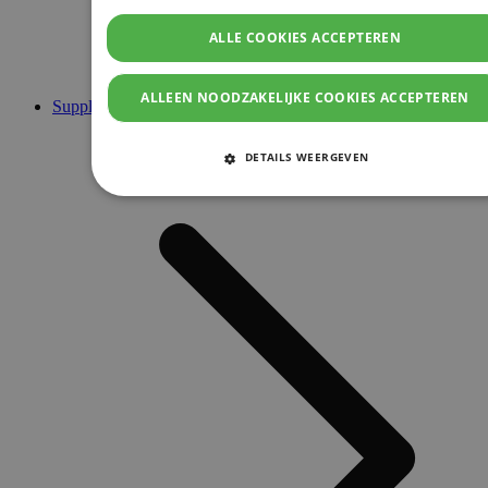
ALLE COOKIES ACCEPTEREN
ALLEEN NOODZAKELIJKE COOKIES ACCEPTEREN
Supplementen
DETAILS WEERGEVEN
STRIKT NOODZAKELIJKE COOKIES
PRESTATIE COOKIES
TARGETING COOKIES
FUNCTIONELE COOKIES
Strikt noodzakelijke cookies
Prestatie cookies