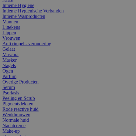
Intieme Hygiëne
Intieme Hygienische Verbanden
Intieme Wasproducten
Mannen
Littekens
Lippen
Vrouwen
Anti rimpel - veroudering
Gelaat
Mascara
Masker
Nagels
Ogen
Parfum
Overige Producten
Serum
Psoriasis
Peeling en Scrub
Pigmentvlekken
Rode reactive huid
Wenkbrauwen
Normale huid
Nachtcreme
Make-up