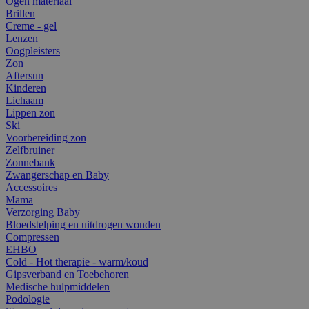
Ogen materiaal
Brillen
Creme - gel
Lenzen
Oogpleisters
Zon
Aftersun
Kinderen
Lichaam
Lippen zon
Ski
Voorbereiding zon
Zelfbruiner
Zonnebank
Zwangerschap en Baby
Accessoires
Mama
Verzorging Baby
Bloedstelping en uitdrogen wonden
Compressen
EHBO
Cold - Hot therapie - warm/koud
Gipsverband en Toebehoren
Medische hulpmiddelen
Podologie