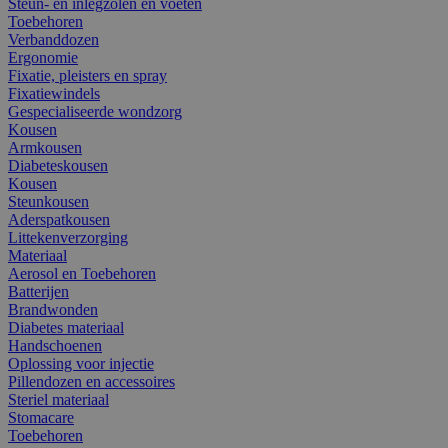
Steun- en inlegzolen en voeten
Toebehoren
Verbanddozen
Ergonomie
Fixatie, pleisters en spray
Fixatiewindels
Gespecialiseerde wondzorg
Kousen
Armkousen
Diabeteskousen
Kousen
Steunkousen
Aderspatkousen
Littekenverzorging
Materiaal
Aerosol en Toebehoren
Batterijen
Brandwonden
Diabetes materiaal
Handschoenen
Oplossing voor injectie
Pillendozen en accessoires
Steriel materiaal
Stomacare
Toebehoren