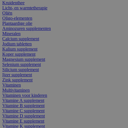
Kruidenthee
Licht- en warmtetherapie
Oliën
Oligo-elementen
Plantaardige olie
Aminozuren supplementen
Mineralen
Calcium supplement
Jodium tabletten
Kalium supplement
Koper supplement
Magnesium supplement
Selenium supplement
Silicium supplement
Ijzer supplement
Zink supplement
Vitaminen
Multivitaminen
Vitaminen voor kinderen
Vitamine A supplement
Vitamine B supplement
Vitamine C supplement
Vitamine D supplement
Vitamine E supplement
Vitamine K supplement