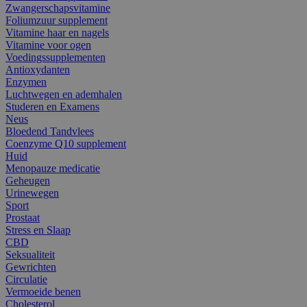
Zwangerschapsvitamine
Foliumzuur supplement
Vitamine haar en nagels
Vitamine voor ogen
Voedingssupplementen
Antioxydanten
Enzymen
Luchtwegen en ademhalen
Studeren en Examens
Neus
Bloedend Tandvlees
Coenzyme Q10 supplement
Huid
Menopauze medicatie
Geheugen
Urinewegen
Sport
Prostaat
Stress en Slaap
CBD
Seksualiteit
Gewrichten
Circulatie
Vermoeide benen
Cholesterol