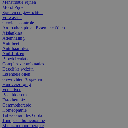
Menstruatie Pijnen
Mond Pijnen
Spieren en gewrichten
Volwassen
Gewichtscontrole
Aromatherapie en Essentiele Olien
Afslanking
Ademhaling
Anti-beet
Anti-haaruitval
Anti-Luizen
Bloedcirculatie
Complex - combinaties
Dagelijks welzijn
Essentiële oliën
Gewrichten & spieren
Huidverzorging
Verstuiver
Bachbloesem
Fytotherapie
Gemmotherapie
Homeopathie
Tubes Granules-Globuli
Tandpasta homeopathie
Micro-immunotherapie