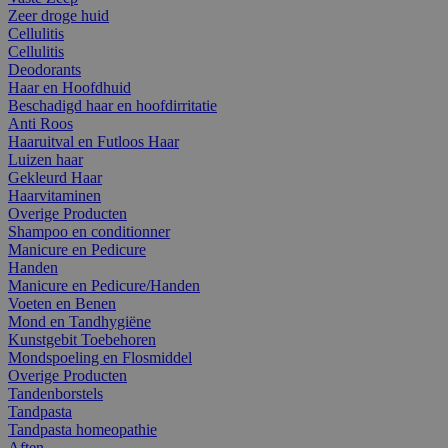
Zeer droge huid
Cellulitis
Cellulitis
Deodorants
Haar en Hoofdhuid
Beschadigd haar en hoofdirritatie
Anti Roos
Haaruitval en Futloos Haar
Luizen haar
Gekleurd Haar
Haarvitaminen
Overige Producten
Shampoo en conditionner
Manicure en Pedicure
Handen
Manicure en Pedicure/Handen
Voeten en Benen
Mond en Tandhygiëne
Kunstgebit Toebehoren
Mondspoeling en Flosmiddel
Overige Producten
Tandenborstels
Tandpasta
Tandpasta homeopathie
Aften