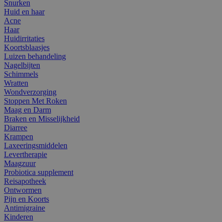
Snurken
Huid en haar
Acne
Haar
Huidirritaties
Koortsblaasjes
Luizen behandeling
Nagelbijten
Schimmels
Wratten
Wondverzorging
Stoppen Met Roken
Maag en Darm
Braken en Misselijkheid
Diarree
Krampen
Laxeeringsmiddelen
Levertherapie
Maagzuur
Probiotica supplement
Reisapotheek
Ontwormen
Pijn en Koorts
Antimigraine
Kinderen