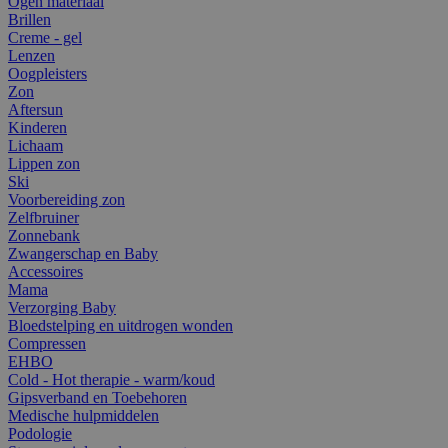
Ogen materiaal
Brillen
Creme - gel
Lenzen
Oogpleisters
Zon
Aftersun
Kinderen
Lichaam
Lippen zon
Ski
Voorbereiding zon
Zelfbruiner
Zonnebank
Zwangerschap en Baby
Accessoires
Mama
Verzorging Baby
Bloedstelping en uitdrogen wonden
Compressen
EHBO
Cold - Hot therapie - warm/koud
Gipsverband en Toebehoren
Medische hulpmiddelen
Podologie