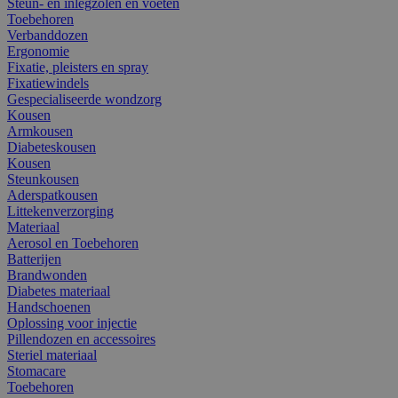
Steun- en inlegzolen en voeten
Toebehoren
Verbanddozen
Ergonomie
Fixatie, pleisters en spray
Fixatiewindels
Gespecialiseerde wondzorg
Kousen
Armkousen
Diabeteskousen
Kousen
Steunkousen
Aderspatkousen
Littekenverzorging
Materiaal
Aerosol en Toebehoren
Batterijen
Brandwonden
Diabetes materiaal
Handschoenen
Oplossing voor injectie
Pillendozen en accessoires
Steriel materiaal
Stomacare
Toebehoren