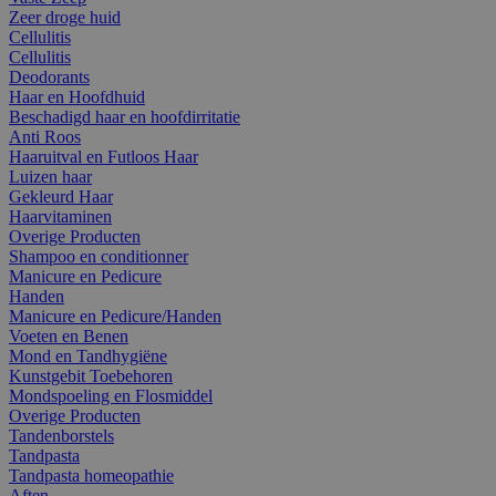
Zeer droge huid
Cellulitis
Cellulitis
Deodorants
Haar en Hoofdhuid
Beschadigd haar en hoofdirritatie
Anti Roos
Haaruitval en Futloos Haar
Luizen haar
Gekleurd Haar
Haarvitaminen
Overige Producten
Shampoo en conditionner
Manicure en Pedicure
Handen
Manicure en Pedicure/Handen
Voeten en Benen
Mond en Tandhygiëne
Kunstgebit Toebehoren
Mondspoeling en Flosmiddel
Overige Producten
Tandenborstels
Tandpasta
Tandpasta homeopathie
Aften