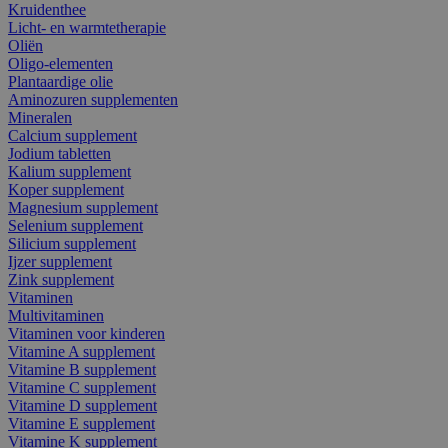
Kruidenthee
Licht- en warmtetherapie
Oliën
Oligo-elementen
Plantaardige olie
Aminozuren supplementen
Mineralen
Calcium supplement
Jodium tabletten
Kalium supplement
Koper supplement
Magnesium supplement
Selenium supplement
Silicium supplement
Ijzer supplement
Zink supplement
Vitaminen
Multivitaminen
Vitaminen voor kinderen
Vitamine A supplement
Vitamine B supplement
Vitamine C supplement
Vitamine D supplement
Vitamine E supplement
Vitamine K supplement