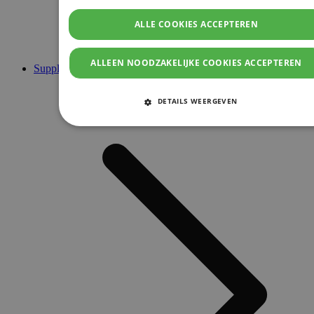
ALLE COOKIES ACCEPTEREN
ALLEEN NOODZAKELIJKE COOKIES ACCEPTEREN
Supplementen
DETAILS WEERGEVEN
STRIKT NOODZAKELIJKE COOKIES
PRESTATIE COOKIES
TARGETING COOKIES
FUNCTIONELE COOKIES
Strikt noodzakelijke cookies
Prestatie cookies