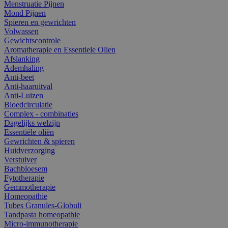
Menstruatie Pijnen
Mond Pijnen
Spieren en gewrichten
Volwassen
Gewichtscontrole
Aromatherapie en Essentiele Olien
Afslanking
Ademhaling
Anti-beet
Anti-haaruitval
Anti-Luizen
Bloedcirculatie
Complex - combinaties
Dagelijks welzijn
Essentiële oliën
Gewrichten & spieren
Huidverzorging
Verstuiver
Bachbloesem
Fytotherapie
Gemmotherapie
Homeopathie
Tubes Granules-Globuli
Tandpasta homeopathie
Micro-immunotherapie