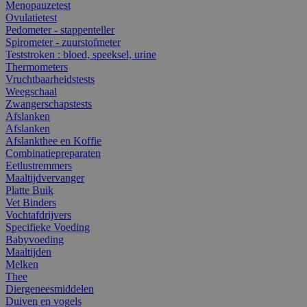
Menopauzetest
Ovulatietest
Pedometer - stappenteller
Spirometer - zuurstofmeter
Teststroken : bloed, speeksel, urine
Thermometers
Vruchtbaarheidstests
Weegschaal
Zwangerschapstests
Afslanken
Afslanken
Afslankthee en Koffie
Combinatiepreparaten
Eetlustremmers
Maaltijdvervanger
Platte Buik
Vet Binders
Vochtafdrijvers
Specifieke Voeding
Babyvoeding
Maaltijden
Melken
Thee
Diergeneesmiddelen
Duiven en vogels