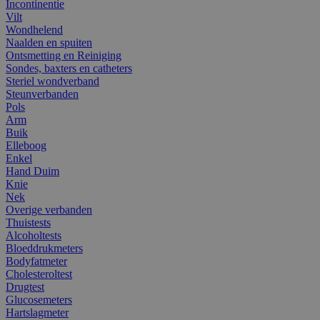
Incontinentie
Vilt
Wondhelend
Naalden en spuiten
Ontsmetting en Reiniging
Sondes, baxters en catheters
Steriel wondverband
Steunverbanden
Pols
Arm
Buik
Elleboog
Enkel
Hand Duim
Knie
Nek
Overige verbanden
Thuistests
Alcoholtests
Bloeddrukmeters
Bodyfatmeter
Cholesteroltest
Drugtest
Glucosemeters
Hartslagmeter