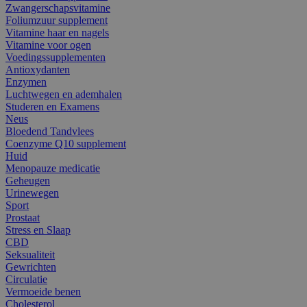
Zwangerschapsvitamine
Foliumzuur supplement
Vitamine haar en nagels
Vitamine voor ogen
Voedingssupplementen
Antioxydanten
Enzymen
Luchtwegen en ademhalen
Studeren en Examens
Neus
Bloedend Tandvlees
Coenzyme Q10 supplement
Huid
Menopauze medicatie
Geheugen
Urinewegen
Sport
Prostaat
Stress en Slaap
CBD
Seksualiteit
Gewrichten
Circulatie
Vermoeide benen
Cholesterol