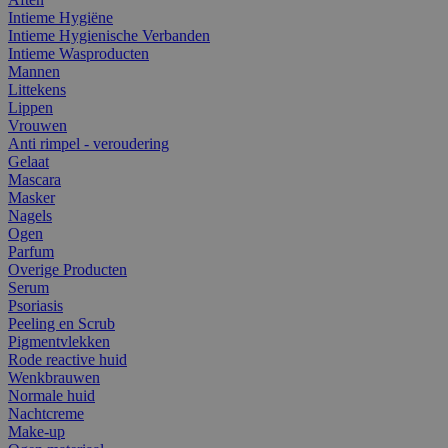
Intieme Hygiëne
Intieme Hygienische Verbanden
Intieme Wasproducten
Mannen
Littekens
Lippen
Vrouwen
Anti rimpel - veroudering
Gelaat
Mascara
Masker
Nagels
Ogen
Parfum
Overige Producten
Serum
Psoriasis
Peeling en Scrub
Pigmentvlekken
Rode reactive huid
Wenkbrauwen
Normale huid
Nachtcreme
Make-up