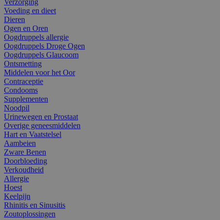
Verzorging
Voeding en dieet
Dieren
Ogen en Oren
Oogdruppels allergie
Oogdruppels Droge Ogen
Oogdruppels Glaucoom
Ontsmetting
Middelen voor het Oor
Contraceptie
Condooms
Supplementen
Noodpil
Urinewegen en Prostaat
Overige geneesmiddelen
Hart en Vaatstelsel
Aambeien
Zware Benen
Doorbloeding
Verkoudheid
Allergie
Hoest
Keelpijn
Rhinitis en Sinusitis
Zoutoplossingen