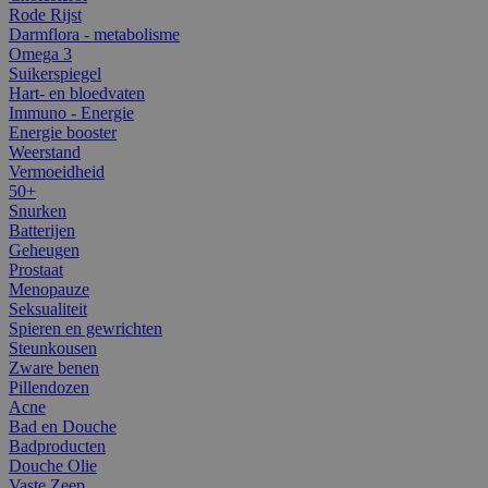
Rode Rijst
Darmflora - metabolisme
Omega 3
Suikerspiegel
Hart- en bloedvaten
Immuno - Energie
Energie booster
Weerstand
Vermoeidheid
50+
Snurken
Batterijen
Geheugen
Prostaat
Menopauze
Seksualiteit
Spieren en gewrichten
Steunkousen
Zware benen
Pillendozen
Acne
Bad en Douche
Badproducten
Douche Olie
Vaste Zeep