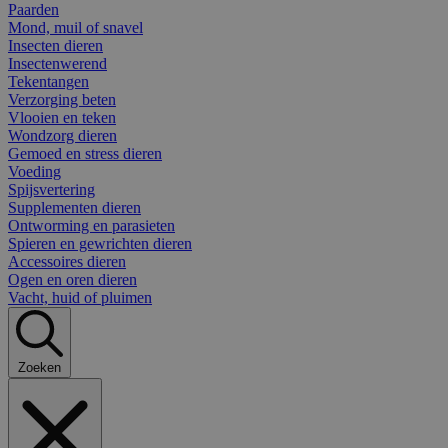
Paarden
Mond, muil of snavel
Insecten dieren
Insectenwerend
Tekentangen
Verzorging beten
Vlooien en teken
Wondzorg dieren
Gemoed en stress dieren
Voeding
Spijsvertering
Supplementen dieren
Ontworming en parasieten
Spieren en gewrichten dieren
Accessoires dieren
Ogen en oren dieren
Vacht, huid of pluimen
Zoeken