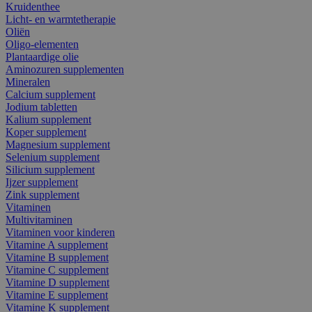
Kruidenthee
Licht- en warmtetherapie
Oliën
Oligo-elementen
Plantaardige olie
Aminozuren supplementen
Mineralen
Calcium supplement
Jodium tabletten
Kalium supplement
Koper supplement
Magnesium supplement
Selenium supplement
Silicium supplement
Ijzer supplement
Zink supplement
Vitaminen
Multivitaminen
Vitaminen voor kinderen
Vitamine A supplement
Vitamine B supplement
Vitamine C supplement
Vitamine D supplement
Vitamine E supplement
Vitamine K supplement