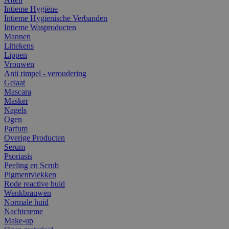
Intieme Hygiëne
Intieme Hygienische Verbanden
Intieme Wasproducten
Mannen
Littekens
Lippen
Vrouwen
Anti rimpel - veroudering
Gelaat
Mascara
Masker
Nagels
Ogen
Parfum
Overige Producten
Serum
Psoriasis
Peeling en Scrub
Pigmentvlekken
Rode reactive huid
Wenkbrauwen
Normale huid
Nachtcreme
Make-up