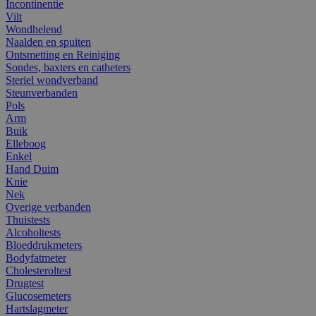
Incontinentie
Vilt
Wondhelend
Naalden en spuiten
Ontsmetting en Reiniging
Sondes, baxters en catheters
Steriel wondverband
Steunverbanden
Pols
Arm
Buik
Elleboog
Enkel
Hand Duim
Knie
Nek
Overige verbanden
Thuistests
Alcoholtests
Bloeddrukmeters
Bodyfatmeter
Cholesteroltest
Drugtest
Glucosemeters
Hartslagmeter