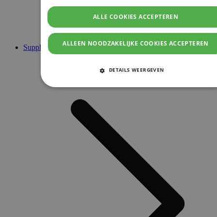
ALLE COOKIES ACCEPTEREN
ALLEEN NOODZAKELIJKE COOKIES ACCEPTEREN
Supplementen
DETAILS WEERGEVEN
STRIKT NOODZAKELIJKE COOKIES
PRESTATIE COOKIES
TARGETING COOKIES
FUNCTIONELE COOKIES
Strikt noodzakelijke cookies
Prestatie cookies