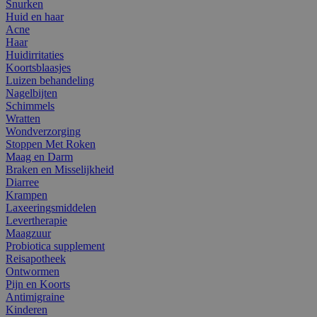
Snurken
Huid en haar
Acne
Haar
Huidirritaties
Koortsblaasjes
Luizen behandeling
Nagelbijten
Schimmels
Wratten
Wondverzorging
Stoppen Met Roken
Maag en Darm
Braken en Misselijkheid
Diarree
Krampen
Laxeeringsmiddelen
Levertherapie
Maagzuur
Probiotica supplement
Reisapotheek
Ontwormen
Pijn en Koorts
Antimigraine
Kinderen