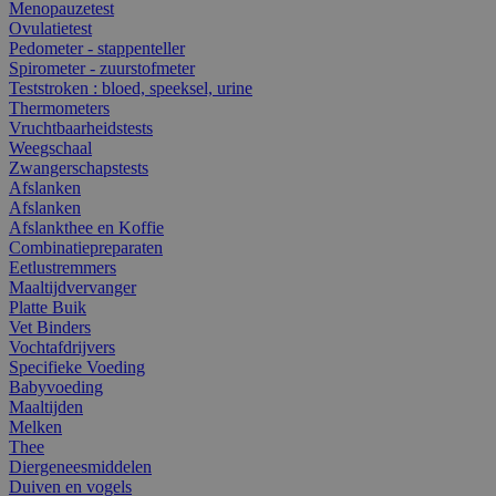
Menopauzetest
Ovulatietest
Pedometer - stappenteller
Spirometer - zuurstofmeter
Teststroken : bloed, speeksel, urine
Thermometers
Vruchtbaarheidstests
Weegschaal
Zwangerschapstests
Afslanken
Afslanken
Afslankthee en Koffie
Combinatiepreparaten
Eetlustremmers
Maaltijdvervanger
Platte Buik
Vet Binders
Vochtafdrijvers
Specifieke Voeding
Babyvoeding
Maaltijden
Melken
Thee
Diergeneesmiddelen
Duiven en vogels