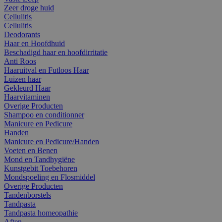
Zeer droge huid
Cellulitis
Cellulitis
Deodorants
Haar en Hoofdhuid
Beschadigd haar en hoofdirritatie
Anti Roos
Haaruitval en Futloos Haar
Luizen haar
Gekleurd Haar
Haarvitaminen
Overige Producten
Shampoo en conditionner
Manicure en Pedicure
Handen
Manicure en Pedicure/Handen
Voeten en Benen
Mond en Tandhygiëne
Kunstgebit Toebehoren
Mondspoeling en Flosmiddel
Overige Producten
Tandenborstels
Tandpasta
Tandpasta homeopathie
Aften