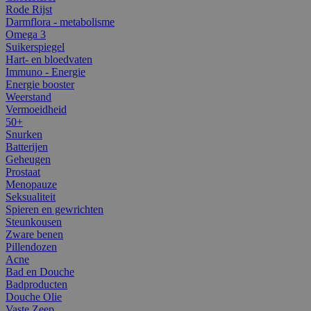
Rode Rijst
Darmflora - metabolisme
Omega 3
Suikerspiegel
Hart- en bloedvaten
Immuno - Energie
Energie booster
Weerstand
Vermoeidheid
50+
Snurken
Batterijen
Geheugen
Prostaat
Menopauze
Seksualiteit
Spieren en gewrichten
Steunkousen
Zware benen
Pillendozen
Acne
Bad en Douche
Badproducten
Douche Olie
Vaste Zeep