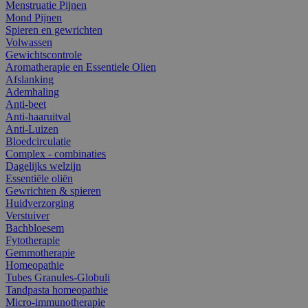
Menstruatie Pijnen
Mond Pijnen
Spieren en gewrichten
Volwassen
Gewichtscontrole
Aromatherapie en Essentiele Olien
Afslanking
Ademhaling
Anti-beet
Anti-haaruitval
Anti-Luizen
Bloedcirculatie
Complex - combinaties
Dagelijks welzijn
Essentiële oliën
Gewrichten & spieren
Huidverzorging
Verstuiver
Bachbloesem
Fytotherapie
Gemmotherapie
Homeopathie
Tubes Granules-Globuli
Tandpasta homeopathie
Micro-immunotherapie