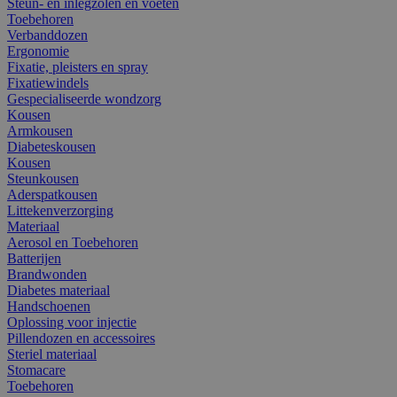
Steun- en inlegzolen en voeten
Toebehoren
Verbanddozen
Ergonomie
Fixatie, pleisters en spray
Fixatiewindels
Gespecialiseerde wondzorg
Kousen
Armkousen
Diabeteskousen
Kousen
Steunkousen
Aderspatkousen
Littekenverzorging
Materiaal
Aerosol en Toebehoren
Batterijen
Brandwonden
Diabetes materiaal
Handschoenen
Oplossing voor injectie
Pillendozen en accessoires
Steriel materiaal
Stomacare
Toebehoren