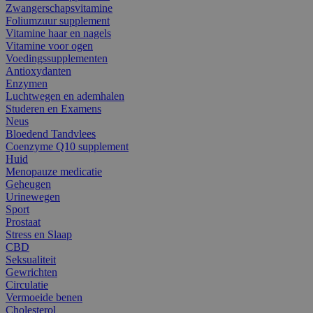
Zwangerschapsvitamine
Foliumzuur supplement
Vitamine haar en nagels
Vitamine voor ogen
Voedingssupplementen
Antioxydanten
Enzymen
Luchtwegen en ademhalen
Studeren en Examens
Neus
Bloedend Tandvlees
Coenzyme Q10 supplement
Huid
Menopauze medicatie
Geheugen
Urinewegen
Sport
Prostaat
Stress en Slaap
CBD
Seksualiteit
Gewrichten
Circulatie
Vermoeide benen
Cholesterol