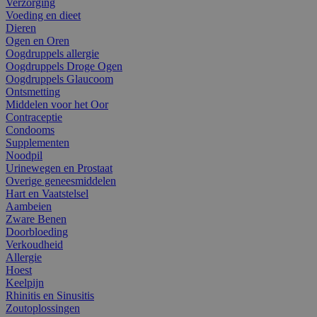
Verzorging
Voeding en dieet
Dieren
Ogen en Oren
Oogdruppels allergie
Oogdruppels Droge Ogen
Oogdruppels Glaucoom
Ontsmetting
Middelen voor het Oor
Contraceptie
Condooms
Supplementen
Noodpil
Urinewegen en Prostaat
Overige geneesmiddelen
Hart en Vaatstelsel
Aambeien
Zware Benen
Doorbloeding
Verkoudheid
Allergie
Hoest
Keelpijn
Rhinitis en Sinusitis
Zoutoplossingen