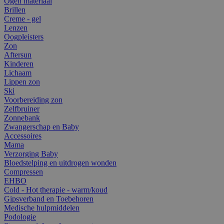
Ogen materiaal
Brillen
Creme - gel
Lenzen
Oogpleisters
Zon
Aftersun
Kinderen
Lichaam
Lippen zon
Ski
Voorbereiding zon
Zelfbruiner
Zonnebank
Zwangerschap en Baby
Accessoires
Mama
Verzorging Baby
Bloedstelping en uitdrogen wonden
Compressen
EHBO
Cold - Hot therapie - warm/koud
Gipsverband en Toebehoren
Medische hulpmiddelen
Podologie