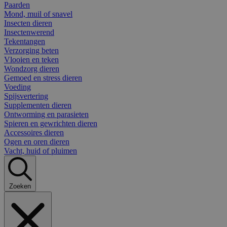
Paarden
Mond, muil of snavel
Insecten dieren
Insectenwerend
Tekentangen
Verzorging beten
Vlooien en teken
Wondzorg dieren
Gemoed en stress dieren
Voeding
Spijsvertering
Supplementen dieren
Ontworming en parasieten
Spieren en gewrichten dieren
Accessoires dieren
Ogen en oren dieren
Vacht, huid of pluimen
Zoeken