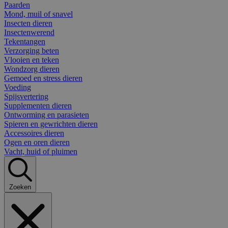
Paarden
Mond, muil of snavel
Insecten dieren
Insectenwerend
Tekentangen
Verzorging beten
Vlooien en teken
Wondzorg dieren
Gemoed en stress dieren
Voeding
Spijsvertering
Supplementen dieren
Ontworming en parasieten
Spieren en gewrichten dieren
Accessoires dieren
Ogen en oren dieren
Vacht, huid of pluimen
Zoeken