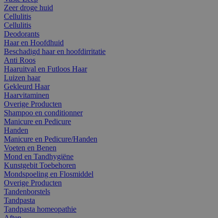
Zeer droge huid
Cellulitis
Cellulitis
Deodorants
Haar en Hoofdhuid
Beschadigd haar en hoofdirritatie
Anti Roos
Haaruitval en Futloos Haar
Luizen haar
Gekleurd Haar
Haarvitaminen
Overige Producten
Shampoo en conditionner
Manicure en Pedicure
Handen
Manicure en Pedicure/Handen
Voeten en Benen
Mond en Tandhygiëne
Kunstgebit Toebehoren
Mondspoeling en Flosmiddel
Overige Producten
Tandenborstels
Tandpasta
Tandpasta homeopathie
Aften