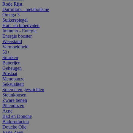
Rode Rijst
Darmflora - metabolisme
Omega 3
Suikerspiegel
Hart- en bloedvaten
Immuno - Energie
Energie booster
Weerstand
Vermoeidheid
50+
Snurken
Batterijen
Geheugen
Prostaat
Menopauze
Seksualiteit
Spieren en gewrichten
Steunkousen
Zware benen
Pillendozen
Acne
Bad en Douche
Badproducten
Douche Olie
Vaste Zeep