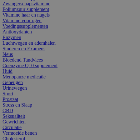
Zwangerschapsvitamine
Foliumzuur supplement
Vitamine haar en nagels
Vitamine voor ogen
Voedingssupplementen
Antioxydanten
Enzymen
Luchtwegen en ademhalen
Studeren en Examens
Neus
Bloedend Tandvlees
Coenzyme Q10 supplement
Huid
Menopauze medicatie
Geheugen
Urinewegen
Sport
Prostaat
Stress en Slaap
CBD
Seksualiteit
Gewrichten
Circulatie
Vermoeide benen
Cholesterol