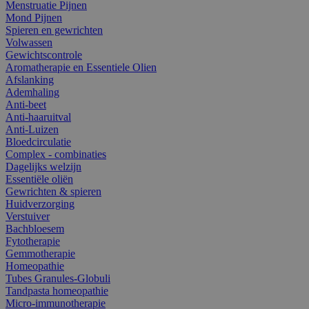
Menstruatie Pijnen
Mond Pijnen
Spieren en gewrichten
Volwassen
Gewichtscontrole
Aromatherapie en Essentiele Olien
Afslanking
Ademhaling
Anti-beet
Anti-haaruitval
Anti-Luizen
Bloedcirculatie
Complex - combinaties
Dagelijks welzijn
Essentiële oliën
Gewrichten & spieren
Huidverzorging
Verstuiver
Bachbloesem
Fytotherapie
Gemmotherapie
Homeopathie
Tubes Granules-Globuli
Tandpasta homeopathie
Micro-immunotherapie