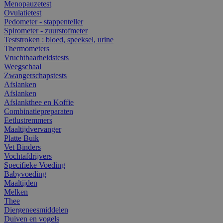
Menopauzetest
Ovulatietest
Pedometer - stappenteller
Spirometer - zuurstofmeter
Teststroken : bloed, speeksel, urine
Thermometers
Vruchtbaarheidstests
Weegschaal
Zwangerschapstests
Afslanken
Afslanken
Afslankthee en Koffie
Combinatiepreparaten
Eetlustremmers
Maaltijdvervanger
Platte Buik
Vet Binders
Vochtafdrijvers
Specifieke Voeding
Babyvoeding
Maaltijden
Melken
Thee
Diergeneesmiddelen
Duiven en vogels