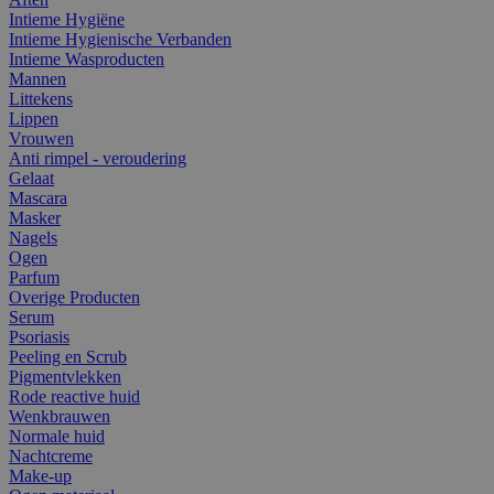
Intieme Hygiëne
Intieme Hygienische Verbanden
Intieme Wasproducten
Mannen
Littekens
Lippen
Vrouwen
Anti rimpel - veroudering
Gelaat
Mascara
Masker
Nagels
Ogen
Parfum
Overige Producten
Serum
Psoriasis
Peeling en Scrub
Pigmentvlekken
Rode reactive huid
Wenkbrauwen
Normale huid
Nachtcreme
Make-up