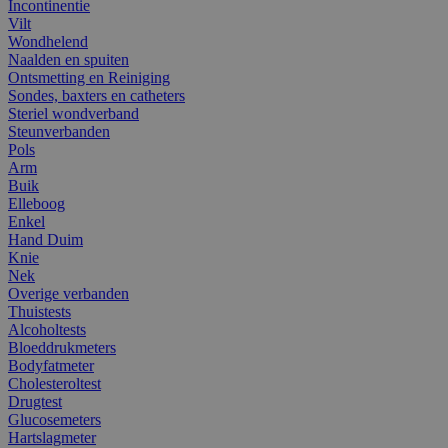
Incontinentie
Vilt
Wondhelend
Naalden en spuiten
Ontsmetting en Reiniging
Sondes, baxters en catheters
Steriel wondverband
Steunverbanden
Pols
Arm
Buik
Elleboog
Enkel
Hand Duim
Knie
Nek
Overige verbanden
Thuistests
Alcoholtests
Bloeddrukmeters
Bodyfatmeter
Cholesteroltest
Drugtest
Glucosemeters
Hartslagmeter