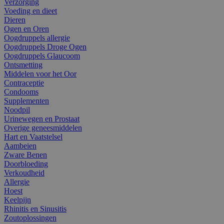
Verzorging
Voeding en dieet
Dieren
Ogen en Oren
Oogdruppels allergie
Oogdruppels Droge Ogen
Oogdruppels Glaucoom
Ontsmetting
Middelen voor het Oor
Contraceptie
Condooms
Supplementen
Noodpil
Urinewegen en Prostaat
Overige geneesmiddelen
Hart en Vaatstelsel
Aambeien
Zware Benen
Doorbloeding
Verkoudheid
Allergie
Hoest
Keelpijn
Rhinitis en Sinusitis
Zoutoplossingen