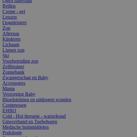
Ogen materiaal
Brillen
Creme - gel
Lenzen
Oogpleisters
Zon
Aftersun
Kinderen
Lichaam
Lippen zon
Ski
Voorbereiding zon
Zelfbruiner
Zonnebank
Zwangerschap en Baby
Accessoires
Mama
Verzorging Baby
Bloedstelping en uitdrogen wonden
Compressen
EHBO
Cold - Hot therapie - warm/koud
Gipsverband en Toebehoren
Medische hulpmiddelen
Podologie