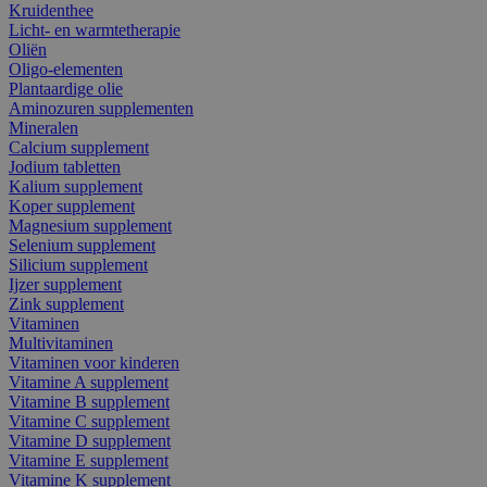
Kruidenthee
Licht- en warmtetherapie
Oliën
Oligo-elementen
Plantaardige olie
Aminozuren supplementen
Mineralen
Calcium supplement
Jodium tabletten
Kalium supplement
Koper supplement
Magnesium supplement
Selenium supplement
Silicium supplement
Ijzer supplement
Zink supplement
Vitaminen
Multivitaminen
Vitaminen voor kinderen
Vitamine A supplement
Vitamine B supplement
Vitamine C supplement
Vitamine D supplement
Vitamine E supplement
Vitamine K supplement