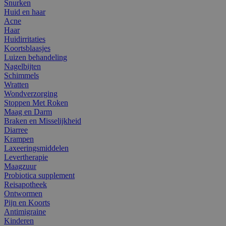
Snurken
Huid en haar
Acne
Haar
Huidirritaties
Koortsblaasjes
Luizen behandeling
Nagelbijten
Schimmels
Wratten
Wondverzorging
Stoppen Met Roken
Maag en Darm
Braken en Misselijkheid
Diarree
Krampen
Laxeeringsmiddelen
Levertherapie
Maagzuur
Probiotica supplement
Reisapotheek
Ontwormen
Pijn en Koorts
Antimigraine
Kinderen