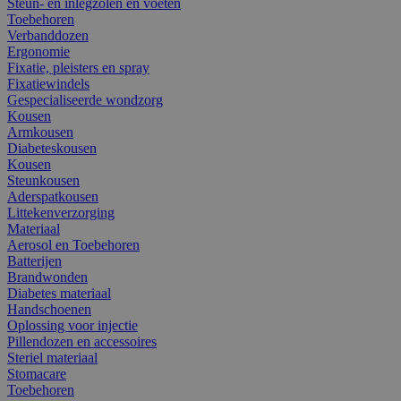
Steun- en inlegzolen en voeten
Toebehoren
Verbanddozen
Ergonomie
Fixatie, pleisters en spray
Fixatiewindels
Gespecialiseerde wondzorg
Kousen
Armkousen
Diabeteskousen
Kousen
Steunkousen
Aderspatkousen
Littekenverzorging
Materiaal
Aerosol en Toebehoren
Batterijen
Brandwonden
Diabetes materiaal
Handschoenen
Oplossing voor injectie
Pillendozen en accessoires
Steriel materiaal
Stomacare
Toebehoren