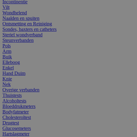
Incontinentie
Vilt
Wondhelend
Naalden en spuiten
Ontsmetting en Reiniging
Sondes, baxters en catheters
Steriel wondverband
Steunverbanden
Pols
Arm
Buik
Elleboog
Enkel
Hand Duim
Knie
Nek
Overige verbanden
Thuistests
Alcoholtests
Bloeddrukmeters
Bodyfatmeter
Cholesteroltest
Drugtest
Glucosemeters
Hartslagmeter