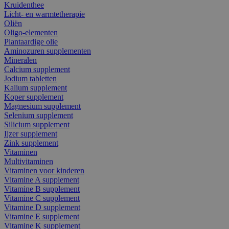
Kruidenthee
Licht- en warmtetherapie
Oliën
Oligo-elementen
Plantaardige olie
Aminozuren supplementen
Mineralen
Calcium supplement
Jodium tabletten
Kalium supplement
Koper supplement
Magnesium supplement
Selenium supplement
Silicium supplement
Ijzer supplement
Zink supplement
Vitaminen
Multivitaminen
Vitaminen voor kinderen
Vitamine A supplement
Vitamine B supplement
Vitamine C supplement
Vitamine D supplement
Vitamine E supplement
Vitamine K supplement