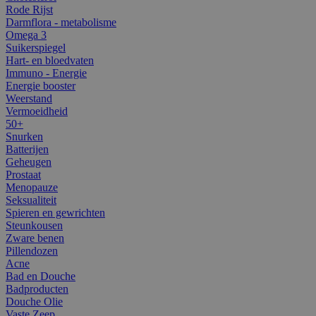
Rode Rijst
Darmflora - metabolisme
Omega 3
Suikerspiegel
Hart- en bloedvaten
Immuno - Energie
Energie booster
Weerstand
Vermoeidheid
50+
Snurken
Batterijen
Geheugen
Prostaat
Menopauze
Seksualiteit
Spieren en gewrichten
Steunkousen
Zware benen
Pillendozen
Acne
Bad en Douche
Badproducten
Douche Olie
Vaste Zeep