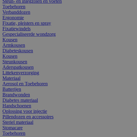
Steun- en inlegzolen en voeten
Toebehoren
Verbanddozen
Ergonomie
Fixatie, pleisters en spray
Fixatiewindels
Gespecialiseerde wondzorg
Kousen
Armkousen
Diabeteskousen
Kousen
Steunkousen
Aderspatkousen
Littekenverzorging
Materiaal
Aerosol en Toebehoren
Batterijen
Brandwonden
Diabetes materiaal
Handschoenen
Oplossing voor injectie
Pillendozen en accessoires
Steriel materiaal
Stomacare
Toebehoren