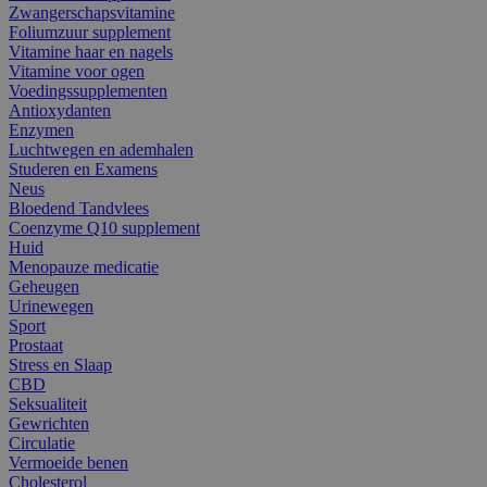
Zwangerschapsvitamine
Foliumzuur supplement
Vitamine haar en nagels
Vitamine voor ogen
Voedingssupplementen
Antioxydanten
Enzymen
Luchtwegen en ademhalen
Studeren en Examens
Neus
Bloedend Tandvlees
Coenzyme Q10 supplement
Huid
Menopauze medicatie
Geheugen
Urinewegen
Sport
Prostaat
Stress en Slaap
CBD
Seksualiteit
Gewrichten
Circulatie
Vermoeide benen
Cholesterol