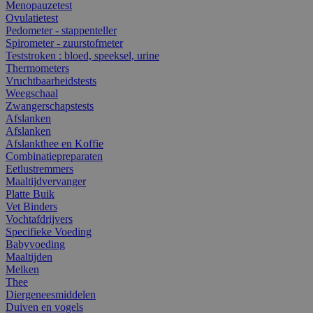
Menopauzetest
Ovulatietest
Pedometer - stappenteller
Spirometer - zuurstofmeter
Teststroken : bloed, speeksel, urine
Thermometers
Vruchtbaarheidstests
Weegschaal
Zwangerschapstests
Afslanken
Afslanken
Afslankthee en Koffie
Combinatiepreparaten
Eetlustremmers
Maaltijdvervanger
Platte Buik
Vet Binders
Vochtafdrijvers
Specifieke Voeding
Babyvoeding
Maaltijden
Melken
Thee
Diergeneesmiddelen
Duiven en vogels