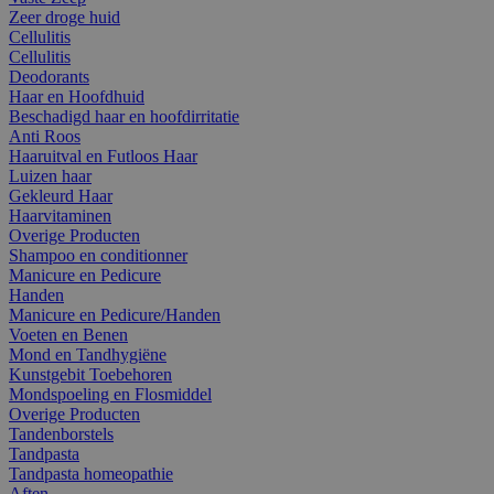
Zeer droge huid
Cellulitis
Cellulitis
Deodorants
Haar en Hoofdhuid
Beschadigd haar en hoofdirritatie
Anti Roos
Haaruitval en Futloos Haar
Luizen haar
Gekleurd Haar
Haarvitaminen
Overige Producten
Shampoo en conditionner
Manicure en Pedicure
Handen
Manicure en Pedicure/Handen
Voeten en Benen
Mond en Tandhygiëne
Kunstgebit Toebehoren
Mondspoeling en Flosmiddel
Overige Producten
Tandenborstels
Tandpasta
Tandpasta homeopathie
Aften