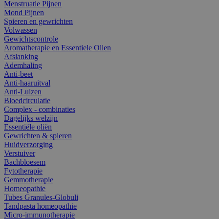
Menstruatie Pijnen
Mond Pijnen
Spieren en gewrichten
Volwassen
Gewichtscontrole
Aromatherapie en Essentiele Olien
Afslanking
Ademhaling
Anti-beet
Anti-haaruitval
Anti-Luizen
Bloedcirculatie
Complex - combinaties
Dagelijks welzijn
Essentiële oliën
Gewrichten & spieren
Huidverzorging
Verstuiver
Bachbloesem
Fytotherapie
Gemmotherapie
Homeopathie
Tubes Granules-Globuli
Tandpasta homeopathie
Micro-immunotherapie