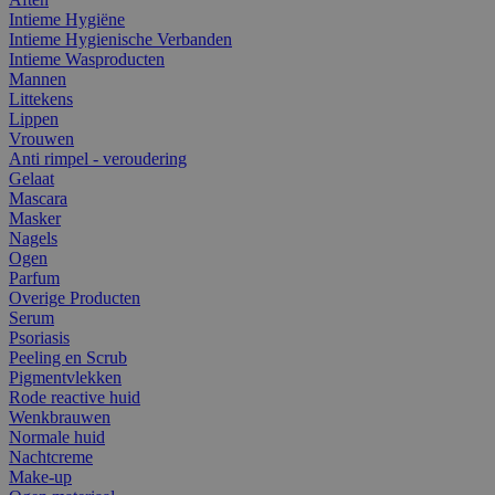
Intieme Hygiëne
Intieme Hygienische Verbanden
Intieme Wasproducten
Mannen
Littekens
Lippen
Vrouwen
Anti rimpel - veroudering
Gelaat
Mascara
Masker
Nagels
Ogen
Parfum
Overige Producten
Serum
Psoriasis
Peeling en Scrub
Pigmentvlekken
Rode reactive huid
Wenkbrauwen
Normale huid
Nachtcreme
Make-up