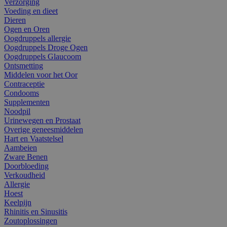
Verzorging
Voeding en dieet
Dieren
Ogen en Oren
Oogdruppels allergie
Oogdruppels Droge Ogen
Oogdruppels Glaucoom
Ontsmetting
Middelen voor het Oor
Contraceptie
Condooms
Supplementen
Noodpil
Urinewegen en Prostaat
Overige geneesmiddelen
Hart en Vaatstelsel
Aambeien
Zware Benen
Doorbloeding
Verkoudheid
Allergie
Hoest
Keelpijn
Rhinitis en Sinusitis
Zoutoplossingen