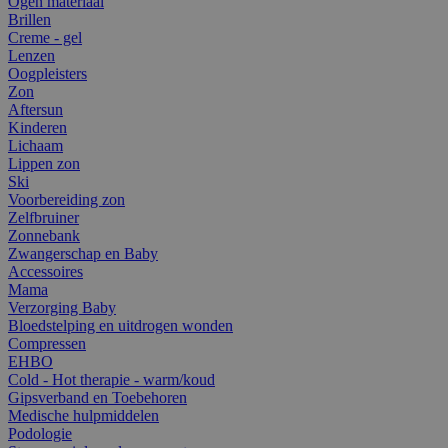
Ogen materiaal
Brillen
Creme - gel
Lenzen
Oogpleisters
Zon
Aftersun
Kinderen
Lichaam
Lippen zon
Ski
Voorbereiding zon
Zelfbruiner
Zonnebank
Zwangerschap en Baby
Accessoires
Mama
Verzorging Baby
Bloedstelping en uitdrogen wonden
Compressen
EHBO
Cold - Hot therapie - warm/koud
Gipsverband en Toebehoren
Medische hulpmiddelen
Podologie