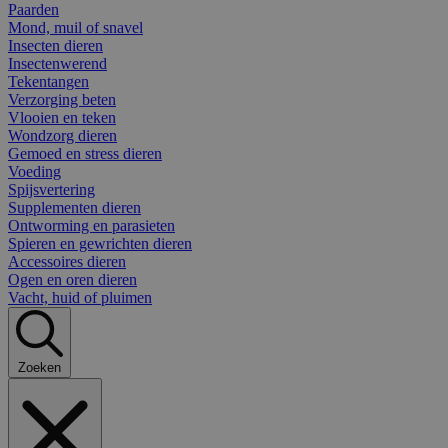
Paarden
Mond, muil of snavel
Insecten dieren
Insectenwerend
Tekentangen
Verzorging beten
Vlooien en teken
Wondzorg dieren
Gemoed en stress dieren
Voeding
Spijsvertering
Supplementen dieren
Ontworming en parasieten
Spieren en gewrichten dieren
Accessoires dieren
Ogen en oren dieren
Vacht, huid of pluimen
Zoeken