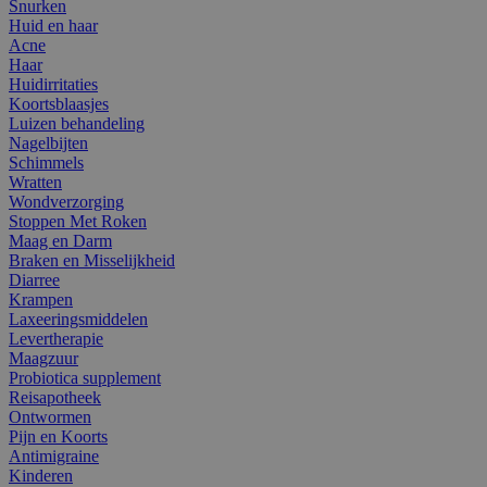
Snurken
Huid en haar
Acne
Haar
Huidirritaties
Koortsblaasjes
Luizen behandeling
Nagelbijten
Schimmels
Wratten
Wondverzorging
Stoppen Met Roken
Maag en Darm
Braken en Misselijkheid
Diarree
Krampen
Laxeeringsmiddelen
Levertherapie
Maagzuur
Probiotica supplement
Reisapotheek
Ontwormen
Pijn en Koorts
Antimigraine
Kinderen