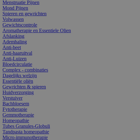
Menstruatie Pijnen
Mond Pijnen
Spieren en gewrichten
Volwassen
Gewichtscontrole
Aromatherapie en Essentiele Olien
Afslanking
Ademhaling
Anti-beet
Anti-haaruitval
Anti-Luizen
Bloedcirculatie
Complex - combinaties
Dagelijks welzijn
Essentiële oliën
Gewrichten & spieren
Huidverzorging
Verstuiver
Bachbloesem
Fytotherapie
Gemmotherapie
Homeopathie
Tubes Granules-Globuli
Tandpasta homeopathie
Micro-immunotherapie