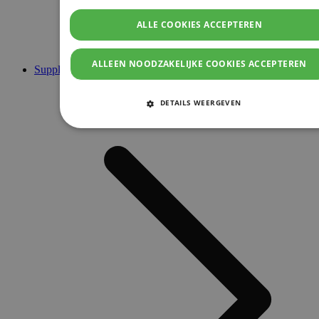
ALLE COOKIES ACCEPTEREN
ALLEEN NOODZAKELIJKE COOKIES ACCEPTEREN
Supplementen
DETAILS WEERGEVEN
STRIKT NOODZAKELIJKE COOKIES
PRESTATIE COOKIES
TARGETING COOKIES
FUNCTIONELE COOKIES
Strikt noodzakelijke cookies
Prestatie cookies