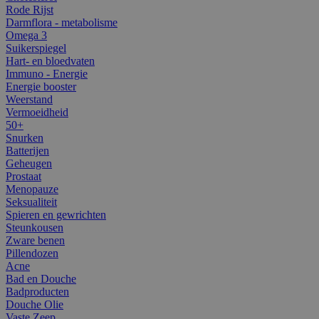
Rode Rijst
Darmflora - metabolisme
Omega 3
Suikerspiegel
Hart- en bloedvaten
Immuno - Energie
Energie booster
Weerstand
Vermoeidheid
50+
Snurken
Batterijen
Geheugen
Prostaat
Menopauze
Seksualiteit
Spieren en gewrichten
Steunkousen
Zware benen
Pillendozen
Acne
Bad en Douche
Badproducten
Douche Olie
Vaste Zeep