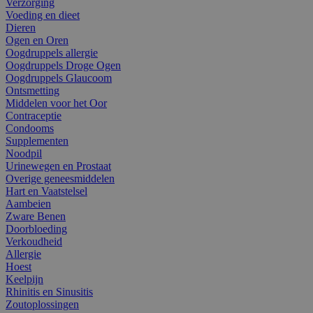
Verzorging
Voeding en dieet
Dieren
Ogen en Oren
Oogdruppels allergie
Oogdruppels Droge Ogen
Oogdruppels Glaucoom
Ontsmetting
Middelen voor het Oor
Contraceptie
Condooms
Supplementen
Noodpil
Urinewegen en Prostaat
Overige geneesmiddelen
Hart en Vaatstelsel
Aambeien
Zware Benen
Doorbloeding
Verkoudheid
Allergie
Hoest
Keelpijn
Rhinitis en Sinusitis
Zoutoplossingen