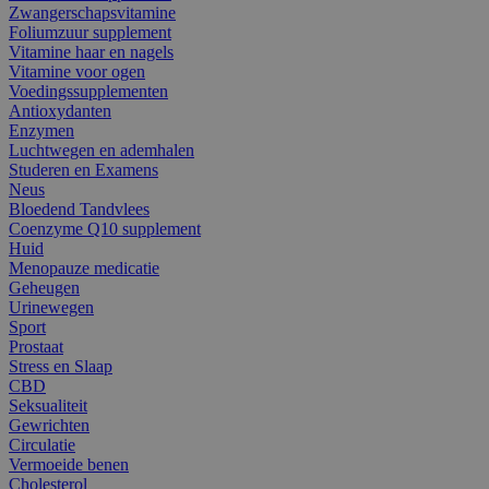
Zwangerschapsvitamine
Foliumzuur supplement
Vitamine haar en nagels
Vitamine voor ogen
Voedingssupplementen
Antioxydanten
Enzymen
Luchtwegen en ademhalen
Studeren en Examens
Neus
Bloedend Tandvlees
Coenzyme Q10 supplement
Huid
Menopauze medicatie
Geheugen
Urinewegen
Sport
Prostaat
Stress en Slaap
CBD
Seksualiteit
Gewrichten
Circulatie
Vermoeide benen
Cholesterol