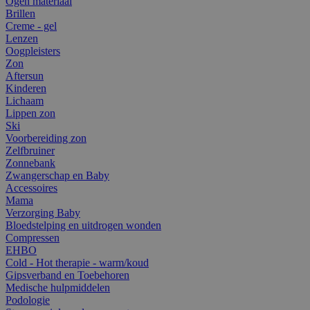
Ogen materiaal
Brillen
Creme - gel
Lenzen
Oogpleisters
Zon
Aftersun
Kinderen
Lichaam
Lippen zon
Ski
Voorbereiding zon
Zelfbruiner
Zonnebank
Zwangerschap en Baby
Accessoires
Mama
Verzorging Baby
Bloedstelping en uitdrogen wonden
Compressen
EHBO
Cold - Hot therapie - warm/koud
Gipsverband en Toebehoren
Medische hulpmiddelen
Podologie