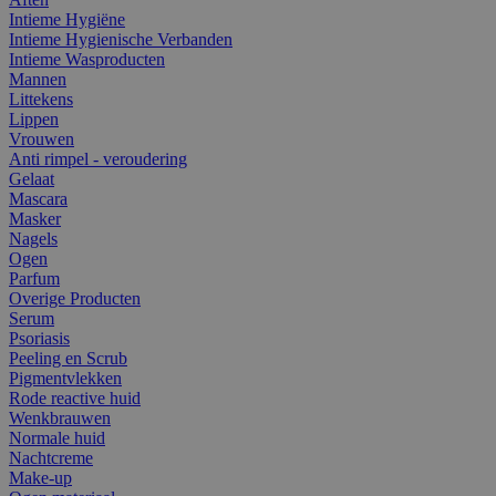
Intieme Hygiëne
Intieme Hygienische Verbanden
Intieme Wasproducten
Mannen
Littekens
Lippen
Vrouwen
Anti rimpel - veroudering
Gelaat
Mascara
Masker
Nagels
Ogen
Parfum
Overige Producten
Serum
Psoriasis
Peeling en Scrub
Pigmentvlekken
Rode reactive huid
Wenkbrauwen
Normale huid
Nachtcreme
Make-up