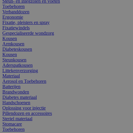
Steun- en inlegzolen en voeten
Toebehoren
Verbanddozen
Ergonomie
Fixatie, pleisters en spray
Fixatiewindels
Gespecialiseerde wondzorg
Kousen
Armkousen
Diabeteskousen
Kousen
Steunkousen
Aderspatkousen
Littekenverzorging
Materiaal
Aerosol en Toebehoren
Batterijen
Brandwonden
Diabetes materiaal
Handschoenen
Oplossing voor injectie
Pillendozen en accessoires
Steriel materiaal
Stomacare
Toebehoren