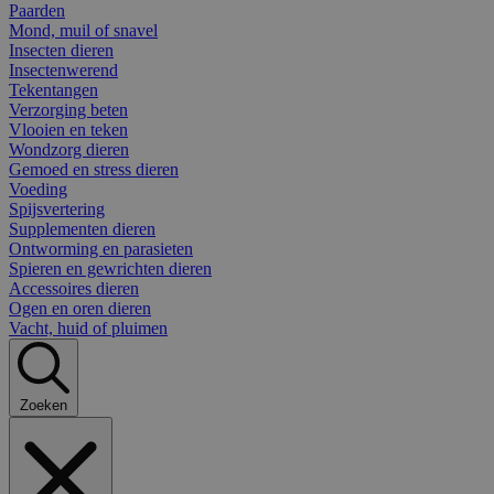
Paarden
Mond, muil of snavel
Insecten dieren
Insectenwerend
Tekentangen
Verzorging beten
Vlooien en teken
Wondzorg dieren
Gemoed en stress dieren
Voeding
Spijsvertering
Supplementen dieren
Ontworming en parasieten
Spieren en gewrichten dieren
Accessoires dieren
Ogen en oren dieren
Vacht, huid of pluimen
Zoeken