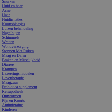
Snurken
Huid en haar
Acne
Haar
Huidirritaties
Koortsblaasjes
Luizen behandeling
Nagelbijten
Schimmels
Wratten
Wondverzorging
Stoppen Met Roken
Maag en Darm
Braken en Misselijkheid
Diarree
Krampen
Laxeeringsmiddelen
Levertherapie
Maagzuur
Probiotica supplement
Reisapotheek
Ontwormen
Pijn en Koorts
Antimigraine
Kinderen