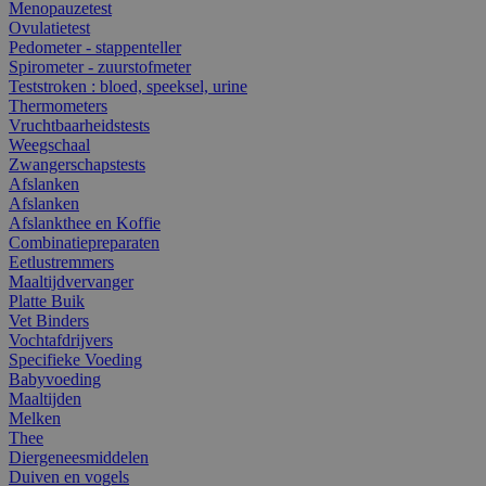
Menopauzetest
Ovulatietest
Pedometer - stappenteller
Spirometer - zuurstofmeter
Teststroken : bloed, speeksel, urine
Thermometers
Vruchtbaarheidstests
Weegschaal
Zwangerschapstests
Afslanken
Afslanken
Afslankthee en Koffie
Combinatiepreparaten
Eetlustremmers
Maaltijdvervanger
Platte Buik
Vet Binders
Vochtafdrijvers
Specifieke Voeding
Babyvoeding
Maaltijden
Melken
Thee
Diergeneesmiddelen
Duiven en vogels