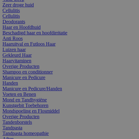
Zeer droge huid
Cellulitis
Cellulitis
Deodorants
Haar en Hoofdhuid
Beschadigd haar en hoofdirritatie
Anti Roos
Haaruitval en Futloos Haar
Luizen haar
Gekleurd Haar
Haarvitaminen
Overige Producten
Shampoo en conditionner
Manicure en Pedicure
Handen
Manicure en Pedicure/Handen
Voeten en Benen
Mond en Tandhygiëne
Kunstgebit Toebehoren
Mondspoeling en Flosmiddel
Overige Producten
Tandenborstels
Tandpasta
Tandpasta homeopathie
Aften