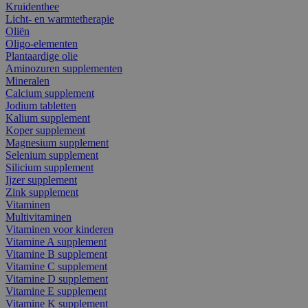
Kruidenthee
Licht- en warmtetherapie
Oliën
Oligo-elementen
Plantaardige olie
Aminozuren supplementen
Mineralen
Calcium supplement
Jodium tabletten
Kalium supplement
Koper supplement
Magnesium supplement
Selenium supplement
Silicium supplement
Ijzer supplement
Zink supplement
Vitaminen
Multivitaminen
Vitaminen voor kinderen
Vitamine A supplement
Vitamine B supplement
Vitamine C supplement
Vitamine D supplement
Vitamine E supplement
Vitamine K supplement