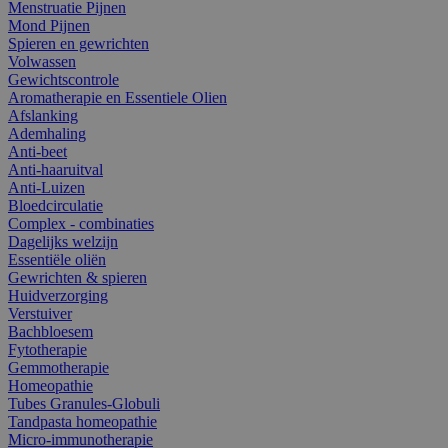
Menstruatie Pijnen
Mond Pijnen
Spieren en gewrichten
Volwassen
Gewichtscontrole
Aromatherapie en Essentiele Olien
Afslanking
Ademhaling
Anti-beet
Anti-haaruitval
Anti-Luizen
Bloedcirculatie
Complex - combinaties
Dagelijks welzijn
Essentiële oliën
Gewrichten & spieren
Huidverzorging
Verstuiver
Bachbloesem
Fytotherapie
Gemmotherapie
Homeopathie
Tubes Granules-Globuli
Tandpasta homeopathie
Micro-immunotherapie