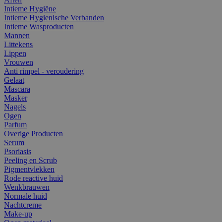
Intieme Hygiëne
Intieme Hygienische Verbanden
Intieme Wasproducten
Mannen
Littekens
Lippen
Vrouwen
Anti rimpel - veroudering
Gelaat
Mascara
Masker
Nagels
Ogen
Parfum
Overige Producten
Serum
Psoriasis
Peeling en Scrub
Pigmentvlekken
Rode reactive huid
Wenkbrauwen
Normale huid
Nachtcreme
Make-up