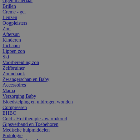
Ogen materiaal
Brillen
Creme - gel
Lenzen
Oogpleisters
Zon
Aftersun
Kinderen
Lichaam
Lippen zon
Ski
Voorbereiding zon
Zelfbruiner
Zonnebank
Zwangerschap en Baby
Accessoires
Mama
Verzorging Baby
Bloedstelping en uitdrogen wonden
Compressen
EHBO
Cold - Hot therapie - warm/koud
Gipsverband en Toebehoren
Medische hulpmiddelen
Podologie