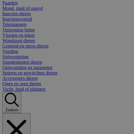
Paarden
Mond, muil of snavel
Insecten dieren
Insectenwerend
Tekentangen
Verzorging beten
Vlooien en teken
Wondzorg dieren
Gemoed en stress dieren
Voeding
Spijsvertering
Supplementen dieren
Ontworming en parasieten
Spieren en gewrichten dieren
Accessoires dieren
Ogen en oren dieren
Vacht, huid of pluimen
Zoeken