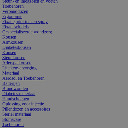
Steun- en inlegzolen en voeten
Toebehoren
Verbanddozen
Ergonomie
Fixatie, pleisters en spray
Fixatiewindels
Gespecialiseerde wondzorg
Kousen
Armkousen
Diabeteskousen
Kousen
Steunkousen
Aderspatkousen
Littekenverzorging
Materiaal
Aerosol en Toebehoren
Batterijen
Brandwonden
Diabetes materiaal
Handschoenen
Oplossing voor injectie
Pillendozen en accessoires
Steriel materiaal
Stomacare
Toebehoren