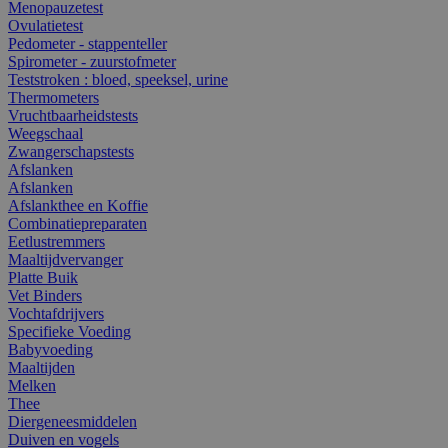
Menopauzetest
Ovulatietest
Pedometer - stappenteller
Spirometer - zuurstofmeter
Teststroken : bloed, speeksel, urine
Thermometers
Vruchtbaarheidstests
Weegschaal
Zwangerschapstests
Afslanken
Afslanken
Afslankthee en Koffie
Combinatiepreparaten
Eetlustremmers
Maaltijdvervanger
Platte Buik
Vet Binders
Vochtafdrijvers
Specifieke Voeding
Babyvoeding
Maaltijden
Melken
Thee
Diergeneesmiddelen
Duiven en vogels