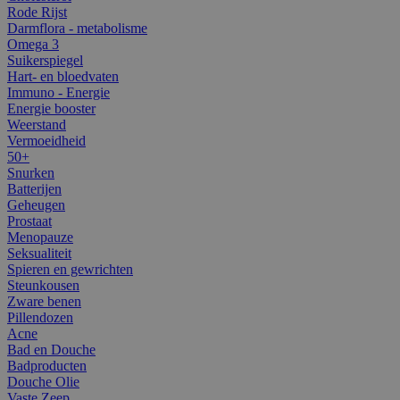
Rode Rijst
Darmflora - metabolisme
Omega 3
Suikerspiegel
Hart- en bloedvaten
Immuno - Energie
Energie booster
Weerstand
Vermoeidheid
50+
Snurken
Batterijen
Geheugen
Prostaat
Menopauze
Seksualiteit
Spieren en gewrichten
Steunkousen
Zware benen
Pillendozen
Acne
Bad en Douche
Badproducten
Douche Olie
Vaste Zeep