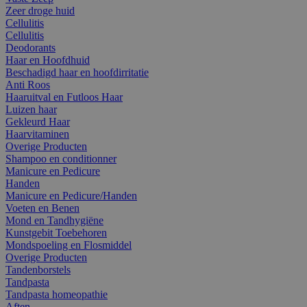
Zeer droge huid
Cellulitis
Cellulitis
Deodorants
Haar en Hoofdhuid
Beschadigd haar en hoofdirritatie
Anti Roos
Haaruitval en Futloos Haar
Luizen haar
Gekleurd Haar
Haarvitaminen
Overige Producten
Shampoo en conditionner
Manicure en Pedicure
Handen
Manicure en Pedicure/Handen
Voeten en Benen
Mond en Tandhygiëne
Kunstgebit Toebehoren
Mondspoeling en Flosmiddel
Overige Producten
Tandenborstels
Tandpasta
Tandpasta homeopathie
Aften