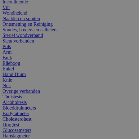
Incontinentie
Vilt
Wondhelend
Naalden en spuiten
Ontsmetting en Reiniging
Sondes, baxters en catheters
Steriel wondverband
Steunverbanden
Pols
Arm
Buik
Elleboog
Enkel
Hand Duim
Knie
Nek
Overige verbanden
Thuistests
Alcoholtests
Bloeddrukmeters
Bodyfatmeter
Cholesteroltest
Drugtest
Glucosemeters
Hartslagmeter