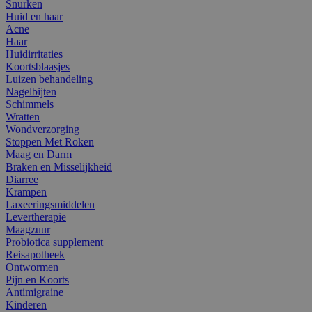
Snurken
Huid en haar
Acne
Haar
Huidirritaties
Koortsblaasjes
Luizen behandeling
Nagelbijten
Schimmels
Wratten
Wondverzorging
Stoppen Met Roken
Maag en Darm
Braken en Misselijkheid
Diarree
Krampen
Laxeeringsmiddelen
Levertherapie
Maagzuur
Probiotica supplement
Reisapotheek
Ontwormen
Pijn en Koorts
Antimigraine
Kinderen