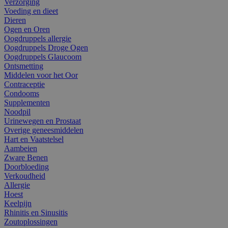
Verzorging
Voeding en dieet
Dieren
Ogen en Oren
Oogdruppels allergie
Oogdruppels Droge Ogen
Oogdruppels Glaucoom
Ontsmetting
Middelen voor het Oor
Contraceptie
Condooms
Supplementen
Noodpil
Urinewegen en Prostaat
Overige geneesmiddelen
Hart en Vaatstelsel
Aambeien
Zware Benen
Doorbloeding
Verkoudheid
Allergie
Hoest
Keelpijn
Rhinitis en Sinusitis
Zoutoplossingen