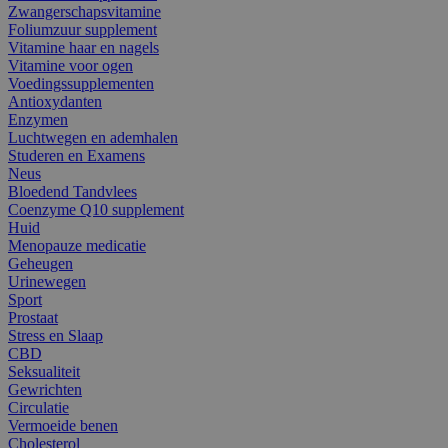
Zwangerschapsvitamine
Foliumzuur supplement
Vitamine haar en nagels
Vitamine voor ogen
Voedingssupplementen
Antioxydanten
Enzymen
Luchtwegen en ademhalen
Studeren en Examens
Neus
Bloedend Tandvlees
Coenzyme Q10 supplement
Huid
Menopauze medicatie
Geheugen
Urinewegen
Sport
Prostaat
Stress en Slaap
CBD
Seksualiteit
Gewrichten
Circulatie
Vermoeide benen
Cholesterol