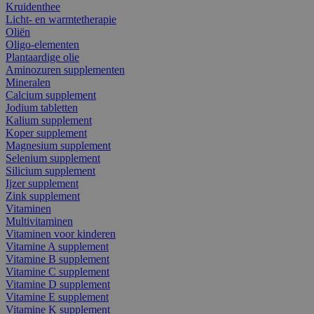
Kruidenthee
Licht- en warmtetherapie
Oliën
Oligo-elementen
Plantaardige olie
Aminozuren supplementen
Mineralen
Calcium supplement
Jodium tabletten
Kalium supplement
Koper supplement
Magnesium supplement
Selenium supplement
Silicium supplement
Ijzer supplement
Zink supplement
Vitaminen
Multivitaminen
Vitaminen voor kinderen
Vitamine A supplement
Vitamine B supplement
Vitamine C supplement
Vitamine D supplement
Vitamine E supplement
Vitamine K supplement