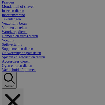
Paarden
Mond, muil of snavel
Insecten dieren
Insectenwerend
Tekentangen
Verzorging beten
Vlooien en teken
Wondzorg dieren
Gemoed en stress dieren
Voeding
Spijsvertering
Supplementen dieren
Ontworming en parasieten
Spieren en gewrichten dieren
Accessoires dieren
Ogen en oren dieren
Vacht, huid of pluimen
Zoeken