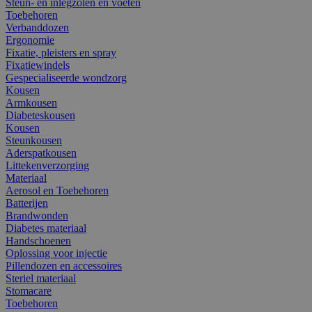
Steun- en inlegzolen en voeten
Toebehoren
Verbanddozen
Ergonomie
Fixatie, pleisters en spray
Fixatiewindels
Gespecialiseerde wondzorg
Kousen
Armkousen
Diabeteskousen
Kousen
Steunkousen
Aderspatkousen
Littekenverzorging
Materiaal
Aerosol en Toebehoren
Batterijen
Brandwonden
Diabetes materiaal
Handschoenen
Oplossing voor injectie
Pillendozen en accessoires
Steriel materiaal
Stomacare
Toebehoren