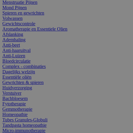
Menstruatie Pijnen
Mond Pijnen
Spieren en gewrichten
Volwassen
Gewichtscontrole
Aromatherapie en Essentiele Olien
Afslanking
Ademhaling
Anti-beet
Anti-haaruitval
Anti-Luizen
Bloedcirculatie
Complex - combinaties
Dagelijks welzijn
Essentiële oliën
Gewrichten & spieren
Huidverzorging
Verstuiver
Bachbloesem
Fytotherapie
Gemmotherapie
Homeopathie
Tubes Granules-Globuli
Tandpasta homeopathie
Micro-immunotherapie