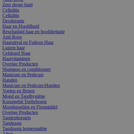
Zeer droge huid
Cellulitis
Cellulitis
Deodorants
Haar en Hoofdhuid
Beschadigd haar en hoofdirritatie
Anti Roos
Haaruitval en Futloos Haar
Luizen haar
Gekleurd Haar
Haarvitaminen
Overige Producten
Shampoo en conditionner
Manicure en Pedicure
Handen
Manicure en Pedicure/Handen
Voeten en Benen
Mond en Tandhygiëne
Kunstgebit Toebehoren
Mondspoeling en Flosmiddel
Overige Producten
Tandenborstels
Tandpasta
Tandpasta homeopathie
Aften