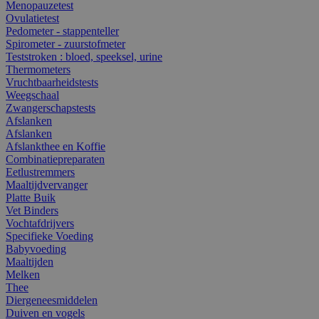
Menopauzetest
Ovulatietest
Pedometer - stappenteller
Spirometer - zuurstofmeter
Teststroken : bloed, speeksel, urine
Thermometers
Vruchtbaarheidstests
Weegschaal
Zwangerschapstests
Afslanken
Afslanken
Afslankthee en Koffie
Combinatiepreparaten
Eetlustremmers
Maaltijdvervanger
Platte Buik
Vet Binders
Vochtafdrijvers
Specifieke Voeding
Babyvoeding
Maaltijden
Melken
Thee
Diergeneesmiddelen
Duiven en vogels