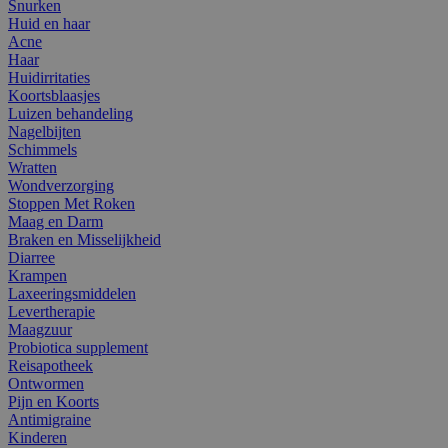
Snurken
Huid en haar
Acne
Haar
Huidirritaties
Koortsblaasjes
Luizen behandeling
Nagelbijten
Schimmels
Wratten
Wondverzorging
Stoppen Met Roken
Maag en Darm
Braken en Misselijkheid
Diarree
Krampen
Laxeeringsmiddelen
Levertherapie
Maagzuur
Probiotica supplement
Reisapotheek
Ontwormen
Pijn en Koorts
Antimigraine
Kinderen