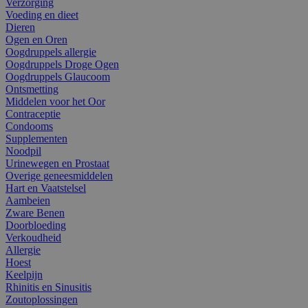
Verzorging
Voeding en dieet
Dieren
Ogen en Oren
Oogdruppels allergie
Oogdruppels Droge Ogen
Oogdruppels Glaucoom
Ontsmetting
Middelen voor het Oor
Contraceptie
Condooms
Supplementen
Noodpil
Urinewegen en Prostaat
Overige geneesmiddelen
Hart en Vaatstelsel
Aambeien
Zware Benen
Doorbloeding
Verkoudheid
Allergie
Hoest
Keelpijn
Rhinitis en Sinusitis
Zoutoplossingen