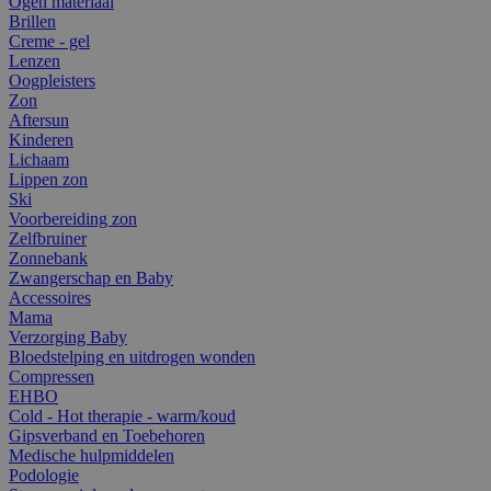
Ogen materiaal
Brillen
Creme - gel
Lenzen
Oogpleisters
Zon
Aftersun
Kinderen
Lichaam
Lippen zon
Ski
Voorbereiding zon
Zelfbruiner
Zonnebank
Zwangerschap en Baby
Accessoires
Mama
Verzorging Baby
Bloedstelping en uitdrogen wonden
Compressen
EHBO
Cold - Hot therapie - warm/koud
Gipsverband en Toebehoren
Medische hulpmiddelen
Podologie