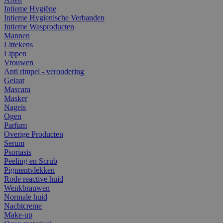
Intieme Hygiëne
Intieme Hygienische Verbanden
Intieme Wasproducten
Mannen
Littekens
Lippen
Vrouwen
Anti rimpel - veroudering
Gelaat
Mascara
Masker
Nagels
Ogen
Parfum
Overige Producten
Serum
Psoriasis
Peeling en Scrub
Pigmentvlekken
Rode reactive huid
Wenkbrauwen
Normale huid
Nachtcreme
Make-up