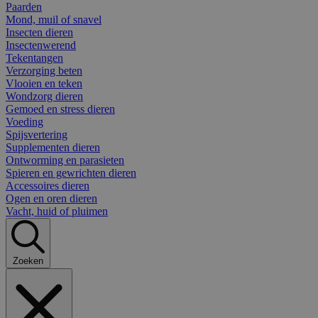
Paarden
Mond, muil of snavel
Insecten dieren
Insectenwerend
Tekentangen
Verzorging beten
Vlooien en teken
Wondzorg dieren
Gemoed en stress dieren
Voeding
Spijsvertering
Supplementen dieren
Ontworming en parasieten
Spieren en gewrichten dieren
Accessoires dieren
Ogen en oren dieren
Vacht, huid of pluimen
Zoeken