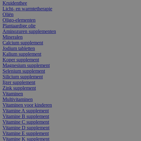
Kruidenthee
Licht- en warmtetherapie
Oliën
Oligo-elementen
Plantaardige olie
Aminozuren supplementen
Mineralen
Calcium supplement
Jodium tabletten
Kalium supplement
Koper supplement
Magnesium supplement
Selenium supplement
Silicium supplement
Ijzer supplement
Zink supplement
Vitaminen
Multivitaminen
Vitaminen voor kinderen
Vitamine A supplement
Vitamine B supplement
Vitamine C supplement
Vitamine D supplement
Vitamine E supplement
Vitamine K supplement