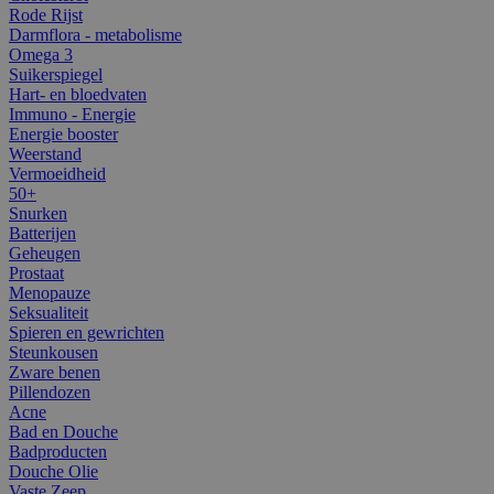
Rode Rijst
Darmflora - metabolisme
Omega 3
Suikerspiegel
Hart- en bloedvaten
Immuno - Energie
Energie booster
Weerstand
Vermoeidheid
50+
Snurken
Batterijen
Geheugen
Prostaat
Menopauze
Seksualiteit
Spieren en gewrichten
Steunkousen
Zware benen
Pillendozen
Acne
Bad en Douche
Badproducten
Douche Olie
Vaste Zeep