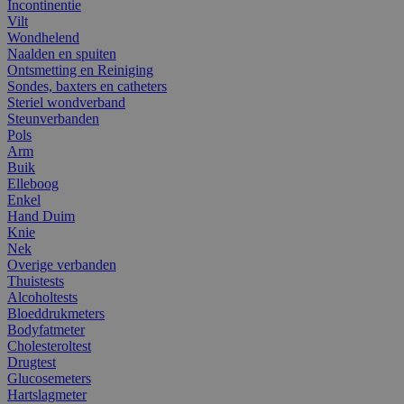
Incontinentie
Vilt
Wondhelend
Naalden en spuiten
Ontsmetting en Reiniging
Sondes, baxters en catheters
Steriel wondverband
Steunverbanden
Pols
Arm
Buik
Elleboog
Enkel
Hand Duim
Knie
Nek
Overige verbanden
Thuistests
Alcoholtests
Bloeddrukmeters
Bodyfatmeter
Cholesteroltest
Drugtest
Glucosemeters
Hartslagmeter