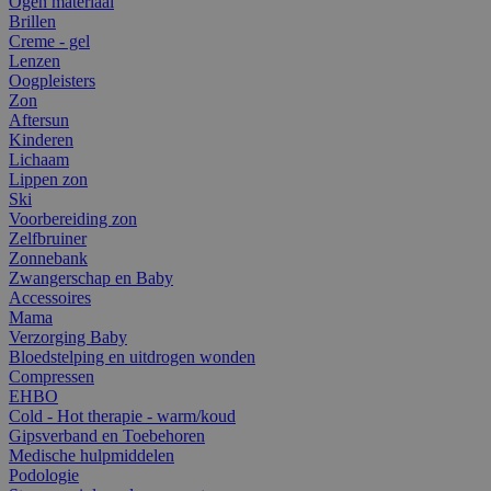
Ogen materiaal
Brillen
Creme - gel
Lenzen
Oogpleisters
Zon
Aftersun
Kinderen
Lichaam
Lippen zon
Ski
Voorbereiding zon
Zelfbruiner
Zonnebank
Zwangerschap en Baby
Accessoires
Mama
Verzorging Baby
Bloedstelping en uitdrogen wonden
Compressen
EHBO
Cold - Hot therapie - warm/koud
Gipsverband en Toebehoren
Medische hulpmiddelen
Podologie