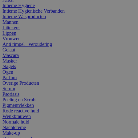
Intieme Hygiëne
Intieme Hygienische Verbanden
Intieme Wasproducten
Mannen
Littekens
Lippen
Vrouwen
Anti rimpel - veroudering
Gelaat
Mascara
Masker
Nagels
Ogen
Parfum
Overige Producten
Serum
Psoriasis
Peeling en Scrub
Pigmentvlekken
Rode reactive huid
Wenkbrauwen
Normale huid
Nachtcreme
Make-up