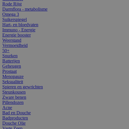
Rode Rijst
Darmflora - metabolisme
Omega 3
Suikerspiegel
Hart- en bloedvaten
Immuno - Energie
Energie booster
Weerstand
Vermoeidheid
50+
Snurken
Batterijen
Geheugen
Prostaat
Menopauze
Seksualiteit
Spieren en gewrichten
Steunkousen
Zware benen
Pillendozen
Acne
Bad en Douche
Badproducten
Douche Olie
Vaste Zeep