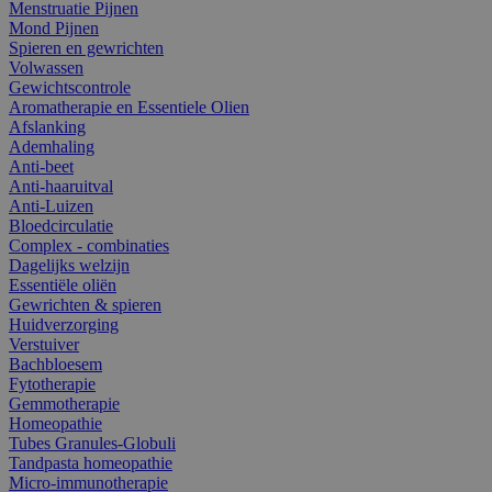
Menstruatie Pijnen
Mond Pijnen
Spieren en gewrichten
Volwassen
Gewichtscontrole
Aromatherapie en Essentiele Olien
Afslanking
Ademhaling
Anti-beet
Anti-haaruitval
Anti-Luizen
Bloedcirculatie
Complex - combinaties
Dagelijks welzijn
Essentiële oliën
Gewrichten & spieren
Huidverzorging
Verstuiver
Bachbloesem
Fytotherapie
Gemmotherapie
Homeopathie
Tubes Granules-Globuli
Tandpasta homeopathie
Micro-immunotherapie