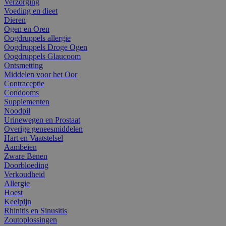
Verzorging
Voeding en dieet
Dieren
Ogen en Oren
Oogdruppels allergie
Oogdruppels Droge Ogen
Oogdruppels Glaucoom
Ontsmetting
Middelen voor het Oor
Contraceptie
Condooms
Supplementen
Noodpil
Urinewegen en Prostaat
Overige geneesmiddelen
Hart en Vaatstelsel
Aambeien
Zware Benen
Doorbloeding
Verkoudheid
Allergie
Hoest
Keelpijn
Rhinitis en Sinusitis
Zoutoplossingen