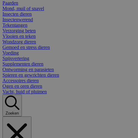
Paarden
Mond, muil of snavel
Insecten dieren
Insectenwerend
Tekentangen
Verzorging beten
Vlooien en teken
Wondzorg dieren
Gemoed en stress dieren
Voeding
Spijsvertering
Supplementen dieren
Ontworming en parasieten
Spieren en gewrichten dieren
Accessoires dieren
Ogen en oren dieren
Vacht, huid of pluimen
Zoeken