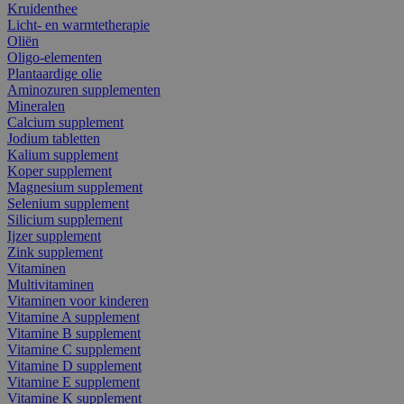
Kruidenthee
Licht- en warmtetherapie
Oliën
Oligo-elementen
Plantaardige olie
Aminozuren supplementen
Mineralen
Calcium supplement
Jodium tabletten
Kalium supplement
Koper supplement
Magnesium supplement
Selenium supplement
Silicium supplement
Ijzer supplement
Zink supplement
Vitaminen
Multivitaminen
Vitaminen voor kinderen
Vitamine A supplement
Vitamine B supplement
Vitamine C supplement
Vitamine D supplement
Vitamine E supplement
Vitamine K supplement