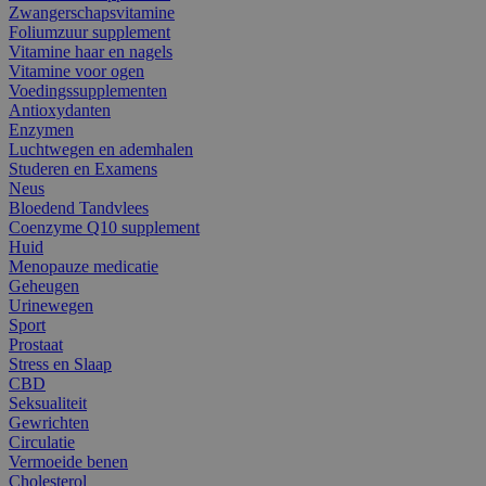
Zwangerschapsvitamine
Foliumzuur supplement
Vitamine haar en nagels
Vitamine voor ogen
Voedingssupplementen
Antioxydanten
Enzymen
Luchtwegen en ademhalen
Studeren en Examens
Neus
Bloedend Tandvlees
Coenzyme Q10 supplement
Huid
Menopauze medicatie
Geheugen
Urinewegen
Sport
Prostaat
Stress en Slaap
CBD
Seksualiteit
Gewrichten
Circulatie
Vermoeide benen
Cholesterol