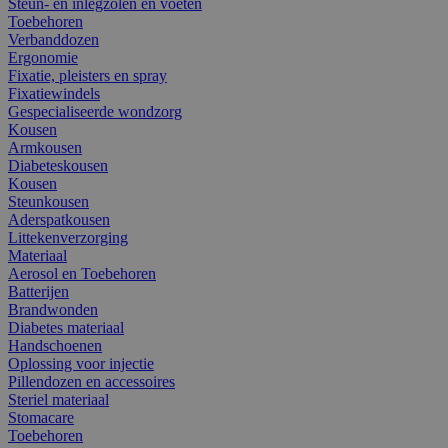
Steun- en inlegzolen en voeten
Toebehoren
Verbanddozen
Ergonomie
Fixatie, pleisters en spray
Fixatiewindels
Gespecialiseerde wondzorg
Kousen
Armkousen
Diabeteskousen
Kousen
Steunkousen
Aderspatkousen
Littekenverzorging
Materiaal
Aerosol en Toebehoren
Batterijen
Brandwonden
Diabetes materiaal
Handschoenen
Oplossing voor injectie
Pillendozen en accessoires
Steriel materiaal
Stomacare
Toebehoren