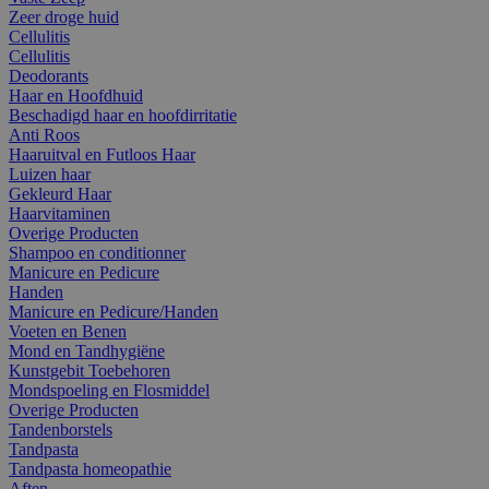
Zeer droge huid
Cellulitis
Cellulitis
Deodorants
Haar en Hoofdhuid
Beschadigd haar en hoofdirritatie
Anti Roos
Haaruitval en Futloos Haar
Luizen haar
Gekleurd Haar
Haarvitaminen
Overige Producten
Shampoo en conditionner
Manicure en Pedicure
Handen
Manicure en Pedicure/Handen
Voeten en Benen
Mond en Tandhygiëne
Kunstgebit Toebehoren
Mondspoeling en Flosmiddel
Overige Producten
Tandenborstels
Tandpasta
Tandpasta homeopathie
Aften