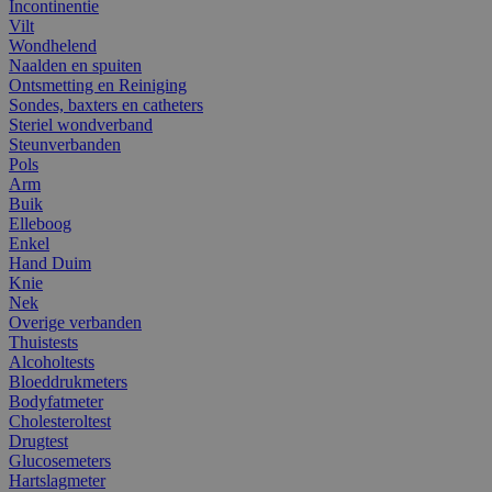
Incontinentie
Vilt
Wondhelend
Naalden en spuiten
Ontsmetting en Reiniging
Sondes, baxters en catheters
Steriel wondverband
Steunverbanden
Pols
Arm
Buik
Elleboog
Enkel
Hand Duim
Knie
Nek
Overige verbanden
Thuistests
Alcoholtests
Bloeddrukmeters
Bodyfatmeter
Cholesteroltest
Drugtest
Glucosemeters
Hartslagmeter