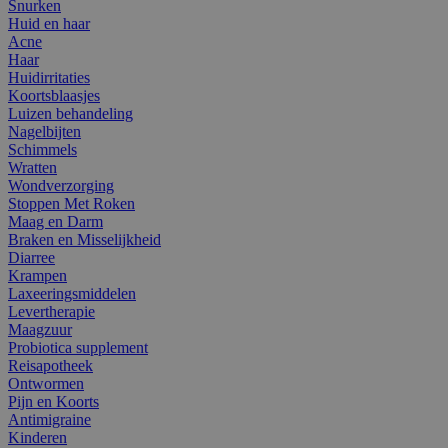
Snurken
Huid en haar
Acne
Haar
Huidirritaties
Koortsblaasjes
Luizen behandeling
Nagelbijten
Schimmels
Wratten
Wondverzorging
Stoppen Met Roken
Maag en Darm
Braken en Misselijkheid
Diarree
Krampen
Laxeeringsmiddelen
Levertherapie
Maagzuur
Probiotica supplement
Reisapotheek
Ontwormen
Pijn en Koorts
Antimigraine
Kinderen