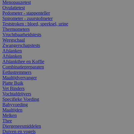
Menopauzetest
Ovulatietest
Pedometer - stappenteller
Spirometer - zuurstofmeter
Teststroken : bloed, speeksel, urine
Thermometers
Vruchtbaarheidstests
Weegschaal
Zwangerschapstests
Afslanken
Afslanken
Afslankthee en Koffie
Combinatiepreparaten
Eetlustremmers
Maaltijdvervanger
Platte Buik
Vet Binders
Vochtafdrijvers
Specifieke Voeding
Babyvoeding
Maaltijden
Melken
Thee
Diergeneesmiddelen
Duiven en vogels