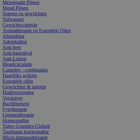
Menstruatie Pijnen
Mond Pijnen
Spieren en gewrichten
Volwassen
Gewichtscontrole
Aromatherapie en Essentiele Olien
Afslanking
Ademhaling
Anti-beet
Anti-haaruitval
Anti-Luizen
Bloedcirculatie
Complex - combinaties
Dagelijks welzijn
Essentiële oliën
Gewrichten & spieren
Huidverzorging
Verstuiver
Bachbloesem
Fytotherapie
Gemmotherapie
Homeopathie
Tubes Granules-Globuli
Tandpasta homeopathie
Micro-immunotherapie