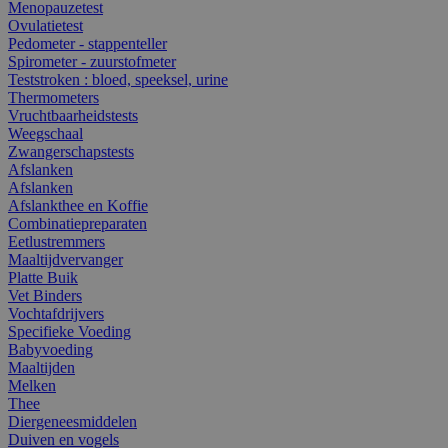
Menopauzetest
Ovulatietest
Pedometer - stappenteller
Spirometer - zuurstofmeter
Teststroken : bloed, speeksel, urine
Thermometers
Vruchtbaarheidstests
Weegschaal
Zwangerschapstests
Afslanken
Afslanken
Afslankthee en Koffie
Combinatiepreparaten
Eetlustremmers
Maaltijdvervanger
Platte Buik
Vet Binders
Vochtafdrijvers
Specifieke Voeding
Babyvoeding
Maaltijden
Melken
Thee
Diergeneesmiddelen
Duiven en vogels