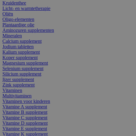
Kruidenthee
Licht- en warmtetherapie
Oliën
Oligo-elementen
Plantaardige olie
Aminozuren supplementen
Mineralen
Calcium supplement
Jodium tabletten
Kalium supplement
Koper supplement
Magnesium supplement
Selenium supplement
Silicium supplement
Ijzer supplement
Zink supplement
Vitaminen
Multivitaminen
Vitaminen voor kinderen
Vitamine A supplement
Vitamine B supplement
Vitamine C supplement
Vitamine D supplement
Vitamine E supplement
Vitamine K supplement