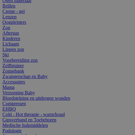
Ogen materiaal
Brillen
Creme - gel
Lenzen
Oogpleisters
Zon
Aftersun
Kinderen
Lichaam
Lippen zon
Ski
Voorbereiding zon
Zelfbruiner
Zonnebank
Zwangerschap en Baby
Accessoires
Mama
Verzorging Baby
Bloedstelping en uitdrogen wonden
Compressen
EHBO
Cold - Hot therapie - warm/koud
Gipsverband en Toebehoren
Medische hulpmiddelen
Podologie