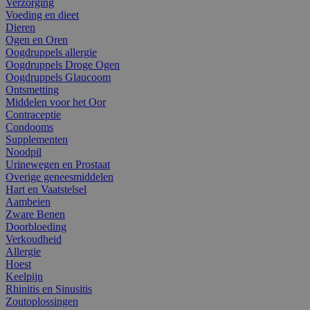
Verzorging
Voeding en dieet
Dieren
Ogen en Oren
Oogdruppels allergie
Oogdruppels Droge Ogen
Oogdruppels Glaucoom
Ontsmetting
Middelen voor het Oor
Contraceptie
Condooms
Supplementen
Noodpil
Urinewegen en Prostaat
Overige geneesmiddelen
Hart en Vaatstelsel
Aambeien
Zware Benen
Doorbloeding
Verkoudheid
Allergie
Hoest
Keelpijn
Rhinitis en Sinusitis
Zoutoplossingen