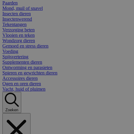
Paarden
Mond, muil of snavel
Insecten dieren
Insectenwerend
Tekentangen
Verzorging beten
Vlooien en teken
Wondzorg dieren
Gemoed en stress dieren
Voeding
Spijsvertering
Supplementen dieren
Ontworming en parasieten
Spieren en gewrichten dieren
Accessoires dieren
Ogen en oren dieren
Vacht, huid of pluimen
Zoeken