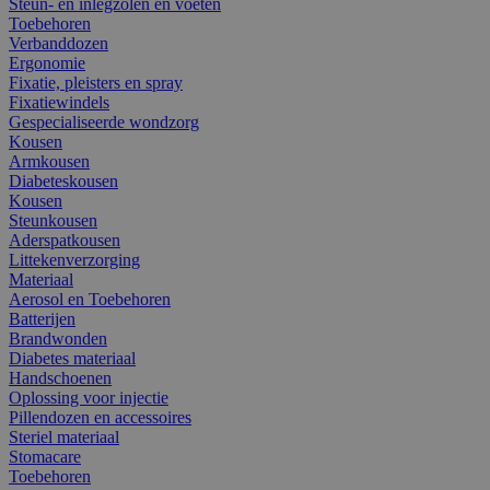
Steun- en inlegzolen en voeten
Toebehoren
Verbanddozen
Ergonomie
Fixatie, pleisters en spray
Fixatiewindels
Gespecialiseerde wondzorg
Kousen
Armkousen
Diabeteskousen
Kousen
Steunkousen
Aderspatkousen
Littekenverzorging
Materiaal
Aerosol en Toebehoren
Batterijen
Brandwonden
Diabetes materiaal
Handschoenen
Oplossing voor injectie
Pillendozen en accessoires
Steriel materiaal
Stomacare
Toebehoren