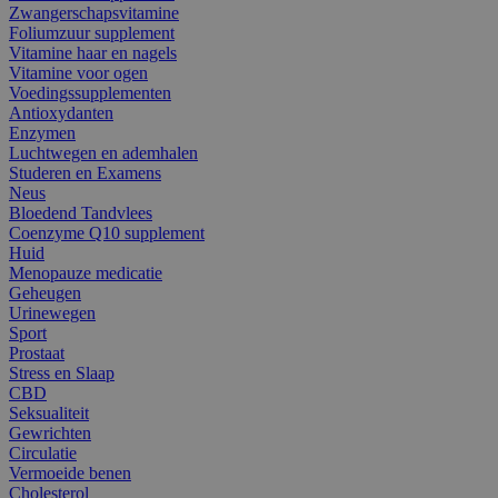
Zwangerschapsvitamine
Foliumzuur supplement
Vitamine haar en nagels
Vitamine voor ogen
Voedingssupplementen
Antioxydanten
Enzymen
Luchtwegen en ademhalen
Studeren en Examens
Neus
Bloedend Tandvlees
Coenzyme Q10 supplement
Huid
Menopauze medicatie
Geheugen
Urinewegen
Sport
Prostaat
Stress en Slaap
CBD
Seksualiteit
Gewrichten
Circulatie
Vermoeide benen
Cholesterol