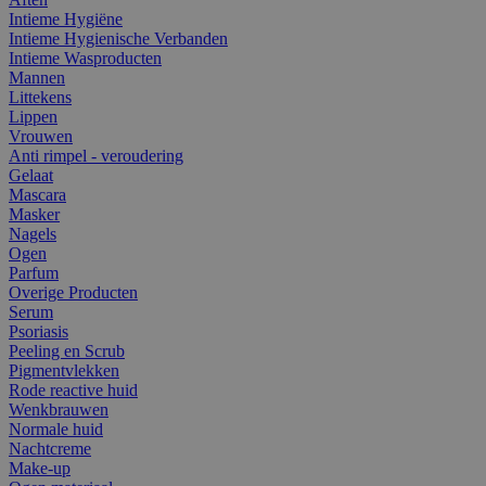
Intieme Hygiëne
Intieme Hygienische Verbanden
Intieme Wasproducten
Mannen
Littekens
Lippen
Vrouwen
Anti rimpel - veroudering
Gelaat
Mascara
Masker
Nagels
Ogen
Parfum
Overige Producten
Serum
Psoriasis
Peeling en Scrub
Pigmentvlekken
Rode reactive huid
Wenkbrauwen
Normale huid
Nachtcreme
Make-up