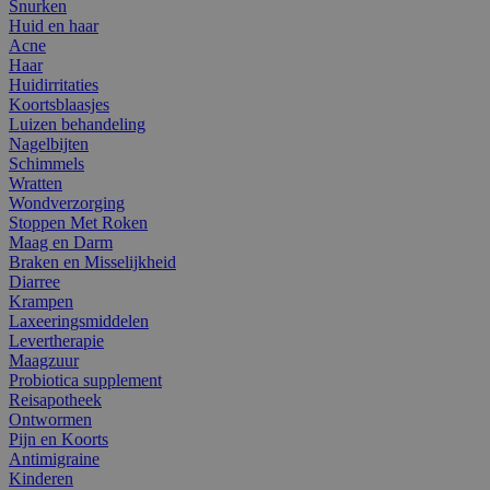
Snurken
Huid en haar
Acne
Haar
Huidirritaties
Koortsblaasjes
Luizen behandeling
Nagelbijten
Schimmels
Wratten
Wondverzorging
Stoppen Met Roken
Maag en Darm
Braken en Misselijkheid
Diarree
Krampen
Laxeeringsmiddelen
Levertherapie
Maagzuur
Probiotica supplement
Reisapotheek
Ontwormen
Pijn en Koorts
Antimigraine
Kinderen