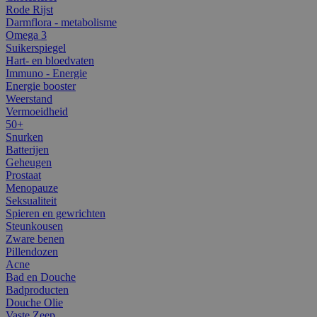
Rode Rijst
Darmflora - metabolisme
Omega 3
Suikerspiegel
Hart- en bloedvaten
Immuno - Energie
Energie booster
Weerstand
Vermoeidheid
50+
Snurken
Batterijen
Geheugen
Prostaat
Menopauze
Seksualiteit
Spieren en gewrichten
Steunkousen
Zware benen
Pillendozen
Acne
Bad en Douche
Badproducten
Douche Olie
Vaste Zeep