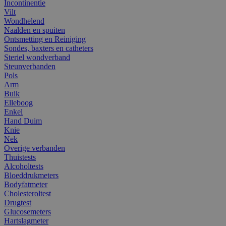
Incontinentie
Vilt
Wondhelend
Naalden en spuiten
Ontsmetting en Reiniging
Sondes, baxters en catheters
Steriel wondverband
Steunverbanden
Pols
Arm
Buik
Elleboog
Enkel
Hand Duim
Knie
Nek
Overige verbanden
Thuistests
Alcoholtests
Bloeddrukmeters
Bodyfatmeter
Cholesteroltest
Drugtest
Glucosemeters
Hartslagmeter