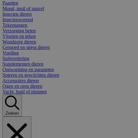
Paarden
Mond, muil of snavel
Insecten dieren
Insectenwerend
Tekentangen
Verzorging beten
Vlooien en teken
Wondzorg dieren
Gemoed en stress dieren
Voeding
Spijsvertering
Supplementen dieren
Ontworming en parasieten
Spieren en gewrichten dieren
Accessoires dieren
Ogen en oren dieren
Vacht, huid of pluimen
Zoeken