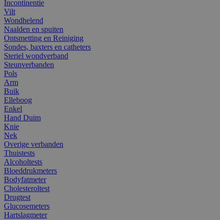
Incontinentie
Vilt
Wondhelend
Naalden en spuiten
Ontsmetting en Reiniging
Sondes, baxters en catheters
Steriel wondverband
Steunverbanden
Pols
Arm
Buik
Elleboog
Enkel
Hand Duim
Knie
Nek
Overige verbanden
Thuistests
Alcoholtests
Bloeddrukmeters
Bodyfatmeter
Cholesteroltest
Drugtest
Glucosemeters
Hartslagmeter