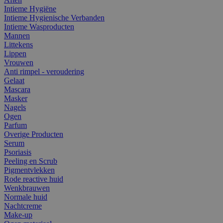
Intieme Hygiëne
Intieme Hygienische Verbanden
Intieme Wasproducten
Mannen
Littekens
Lippen
Vrouwen
Anti rimpel - veroudering
Gelaat
Mascara
Masker
Nagels
Ogen
Parfum
Overige Producten
Serum
Psoriasis
Peeling en Scrub
Pigmentvlekken
Rode reactive huid
Wenkbrauwen
Normale huid
Nachtcreme
Make-up