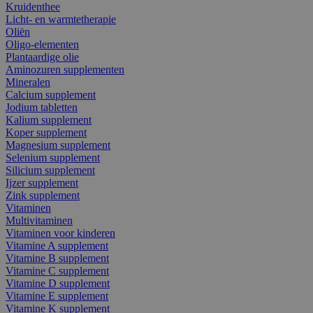
Kruidenthee
Licht- en warmtetherapie
Oliën
Oligo-elementen
Plantaardige olie
Aminozuren supplementen
Mineralen
Calcium supplement
Jodium tabletten
Kalium supplement
Koper supplement
Magnesium supplement
Selenium supplement
Silicium supplement
Ijzer supplement
Zink supplement
Vitaminen
Multivitaminen
Vitaminen voor kinderen
Vitamine A supplement
Vitamine B supplement
Vitamine C supplement
Vitamine D supplement
Vitamine E supplement
Vitamine K supplement