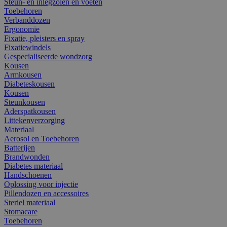
Steun- en inlegzolen en voeten
Toebehoren
Verbanddozen
Ergonomie
Fixatie, pleisters en spray
Fixatiewindels
Gespecialiseerde wondzorg
Kousen
Armkousen
Diabeteskousen
Kousen
Steunkousen
Aderspatkousen
Littekenverzorging
Materiaal
Aerosol en Toebehoren
Batterijen
Brandwonden
Diabetes materiaal
Handschoenen
Oplossing voor injectie
Pillendozen en accessoires
Steriel materiaal
Stomacare
Toebehoren