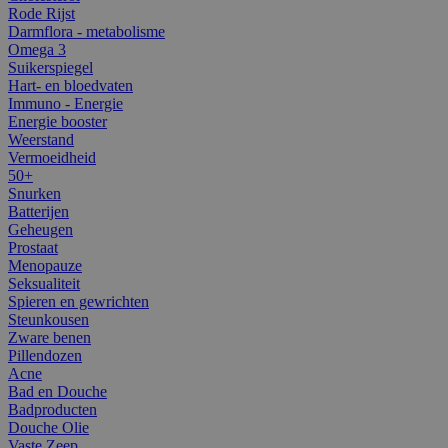
Rode Rijst
Darmflora - metabolisme
Omega 3
Suikerspiegel
Hart- en bloedvaten
Immuno - Energie
Energie booster
Weerstand
Vermoeidheid
50+
Snurken
Batterijen
Geheugen
Prostaat
Menopauze
Seksualiteit
Spieren en gewrichten
Steunkousen
Zware benen
Pillendozen
Acne
Bad en Douche
Badproducten
Douche Olie
Vaste Zeep