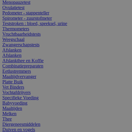
Menopauzetest
Ovulatietest
Pedometer - stappenteller
Spirometer - zuurstofmeter
Teststroken : bloed, speeksel, urine
Thermometers
Vruchtbaarheidstests
Weegschaal
Zwangerschapstests
Afslanken
Afslanken
Afslankthee en Koffie
Combinatiepreparaten
Eetlustremmers
Maaltijdvervanger
Platte Buik
Vet Binders
Vochtafdrijvers
Specifieke Voeding
Babyvoeding
Maaltijden
Melken
Thee
Diergeneesmiddelen
Duiven en vogels