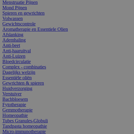
Menstruatie Pijnen
Mond Pijnen
Spieren en gewrichten
Volwassen
Gewichtscontrole
Aromatherapie en Essentiele Olien
Afslanking
Ademhaling
Anti-beet
Anti-haaruitval
Anti-Luizen
Bloedcirculatie
Complex - combinaties
Dagelijks welzijn
Essentiële oliën
Gewrichten & spieren
Huidverzorging
Verstuiver
Bachbloesem
Fytotherapie
Gemmotherapie
Homeopathie
Tubes Granules-Globuli
Tandpasta homeopathie
Micro-immunotherapie