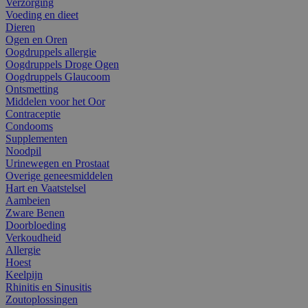
Verzorging
Voeding en dieet
Dieren
Ogen en Oren
Oogdruppels allergie
Oogdruppels Droge Ogen
Oogdruppels Glaucoom
Ontsmetting
Middelen voor het Oor
Contraceptie
Condooms
Supplementen
Noodpil
Urinewegen en Prostaat
Overige geneesmiddelen
Hart en Vaatstelsel
Aambeien
Zware Benen
Doorbloeding
Verkoudheid
Allergie
Hoest
Keelpijn
Rhinitis en Sinusitis
Zoutoplossingen