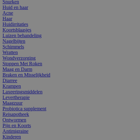
Snurken
Huid en haar
Acne
Haar
Huidirritaties
Koortsblaasjes
Luizen behandeling
Nagelbijten
Schimmels
Wratten
Wondverzorging
Stoppen Met Roken
Maag en Darm
Braken en Misselijkheid
Diarree
Krampen
Laxeeringsmiddelen
Levertherapie
Maagzuur
Probiotica supplement
Reisapotheek
Ontwormen
Pijn en Koorts
Antimigraine
Kinderen