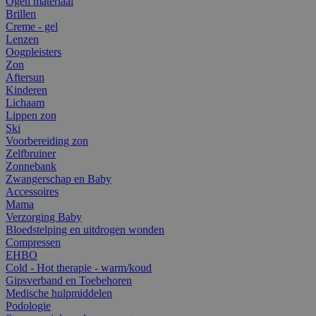
Ogen materiaal
Brillen
Creme - gel
Lenzen
Oogpleisters
Zon
Aftersun
Kinderen
Lichaam
Lippen zon
Ski
Voorbereiding zon
Zelfbruiner
Zonnebank
Zwangerschap en Baby
Accessoires
Mama
Verzorging Baby
Bloedstelping en uitdrogen wonden
Compressen
EHBO
Cold - Hot therapie - warm/koud
Gipsverband en Toebehoren
Medische hulpmiddelen
Podologie