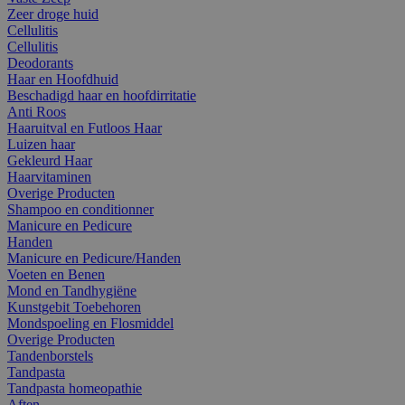
Zeer droge huid
Cellulitis
Cellulitis
Deodorants
Haar en Hoofdhuid
Beschadigd haar en hoofdirritatie
Anti Roos
Haaruitval en Futloos Haar
Luizen haar
Gekleurd Haar
Haarvitaminen
Overige Producten
Shampoo en conditionner
Manicure en Pedicure
Handen
Manicure en Pedicure/Handen
Voeten en Benen
Mond en Tandhygiëne
Kunstgebit Toebehoren
Mondspoeling en Flosmiddel
Overige Producten
Tandenborstels
Tandpasta
Tandpasta homeopathie
Aften