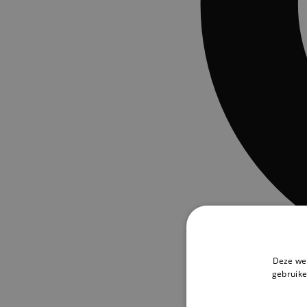
Deze web
gebruike