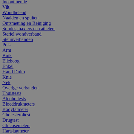
Incontinentie
Vilt
Wondhelend
Naalden en spuiten
Ontsmetting en Reiniging
Sondes, baxters en catheters
Steriel wondverband
Steunverbanden
Pols
Arm
Buik
Elleboog
Enkel
Hand Duim
Knie
Nek
Overige verbanden
Thuistests
Alcoholtests
Bloeddrukmeters
Bodyfatmeter
Cholesteroltest
Drugtest
Glucosemeters
Hartslagmeter