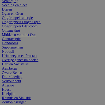
Verzorging
Voeding en dieet
Dieren
Ogen en Oren
Oogdruppels allergie
Oogdruppels Droge Ogen
Oogdruppels Glaucoom
Ontsmetting
Middelen voor het Oor
Contraceptie
Condooms
Supplementen
Noodpil
Urinewegen en Prostaat
Overige geneesmiddelen
Hart en Vaatstelsel
Aambeien
Zware Benen
Doorbloeding
Verkoudheid
Allergie
Hoest
Keelpijn
Rhinitis en Sinusitis
Zoutoplossingen