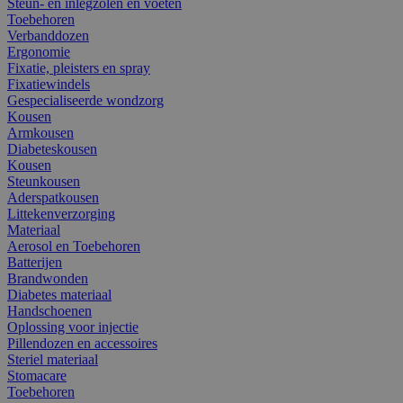
Steun- en inlegzolen en voeten
Toebehoren
Verbanddozen
Ergonomie
Fixatie, pleisters en spray
Fixatiewindels
Gespecialiseerde wondzorg
Kousen
Armkousen
Diabeteskousen
Kousen
Steunkousen
Aderspatkousen
Littekenverzorging
Materiaal
Aerosol en Toebehoren
Batterijen
Brandwonden
Diabetes materiaal
Handschoenen
Oplossing voor injectie
Pillendozen en accessoires
Steriel materiaal
Stomacare
Toebehoren