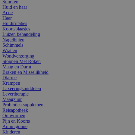
Snurken
Huid en haar
Acne
Haar
Huidirritaties
Koortsblaasjes
Luizen behandeling
Nagelbijten
Schimmels
Wratten
Wondverzorging
Stoppen Met Roken
Maag en Darm
Braken en Misselijkheid
Diarree
Krampen
Laxeeringsmiddelen
Levertherapie
Maagzuur
Probiotica supplement
Reisapotheek
Ontwormen
Pijn en Koorts
Antimigraine
Kinderen