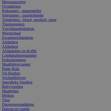
Menopauzetest
Ovulatietest
Pedometer - stappenteller
Spirometer - zuurstofmeter
Teststroken : bloed, speeksel, urine
Thermometers
Vruchtbaarheidstests
Weegschaal
Zwangerschapstests
Afslanken
Afslanken
Afslankthee en Koffie
Combinatiepreparaten
Eetlustremmers
Maaltijdvervanger
Platte Buik
Vet Binders
Vochtafdrijvers
Specifieke Voeding
Babyvoeding
Maaltijden
Melken
Thee
Diergeneesmiddelen
Duiven en vogels