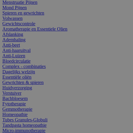
Menstruatie Pijnen
Mond Pijnen
Spieren en gewrichten
Volwassen
Gewichtscontrole
Aromatherapie en Essentiele Olien
Afslanking
Ademhaling
Anti-beet
Anti-haaruitval
Anti-Luizen
Bloedcirculatie
Complex - combinaties
Dagelijks welzijn
Essentiële oliën
Gewrichten & spieren
Huidverzorging
Verstuiver
Bachbloesem
Fytotherapie
Gemmotherapie
Homeopathie
Tubes Granules-Globuli
Tandpasta homeopathie
Micro-immunotherapie