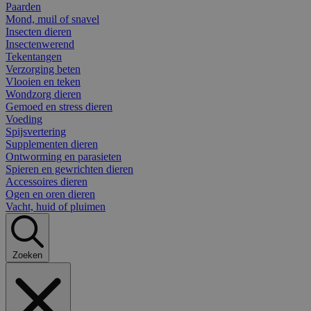
Paarden
Mond, muil of snavel
Insecten dieren
Insectenwerend
Tekentangen
Verzorging beten
Vlooien en teken
Wondzorg dieren
Gemoed en stress dieren
Voeding
Spijsvertering
Supplementen dieren
Ontworming en parasieten
Spieren en gewrichten dieren
Accessoires dieren
Ogen en oren dieren
Vacht, huid of pluimen
Zoeken