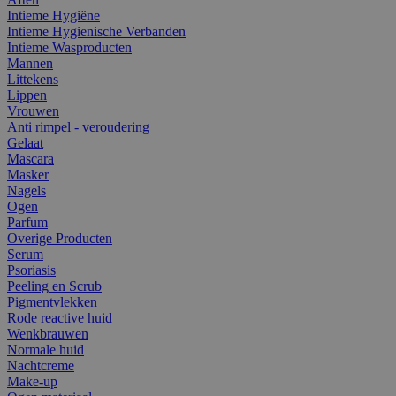
Intieme Hygiëne
Intieme Hygienische Verbanden
Intieme Wasproducten
Mannen
Littekens
Lippen
Vrouwen
Anti rimpel - veroudering
Gelaat
Mascara
Masker
Nagels
Ogen
Parfum
Overige Producten
Serum
Psoriasis
Peeling en Scrub
Pigmentvlekken
Rode reactive huid
Wenkbrauwen
Normale huid
Nachtcreme
Make-up