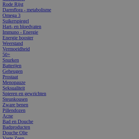
Rode Rijst
Darmflora - metabolisme
Omega 3
Suikerspiegel
Hart- en bloedvaten
Immuno - Energie
Energie booster
Weerstand
Vermoeidheid
50+
Snurken
Batterijen
Geheugen
Prostaat
Menopauze
Seksualiteit
Spieren en gewrichten
Steunkousen
Zware benen
Pillendozen
Acne
Bad en Douche
Badproducten
Douche Olie
Vaste Zeep