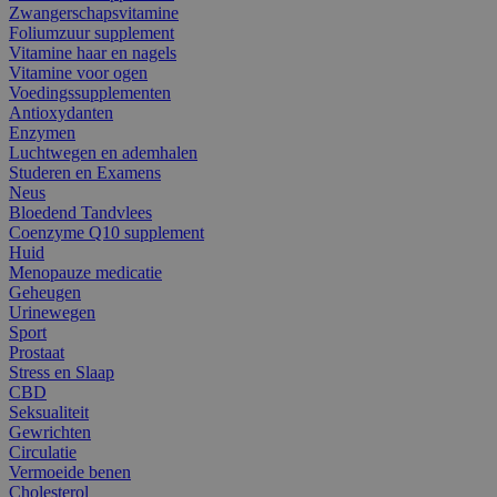
Zwangerschapsvitamine
Foliumzuur supplement
Vitamine haar en nagels
Vitamine voor ogen
Voedingssupplementen
Antioxydanten
Enzymen
Luchtwegen en ademhalen
Studeren en Examens
Neus
Bloedend Tandvlees
Coenzyme Q10 supplement
Huid
Menopauze medicatie
Geheugen
Urinewegen
Sport
Prostaat
Stress en Slaap
CBD
Seksualiteit
Gewrichten
Circulatie
Vermoeide benen
Cholesterol