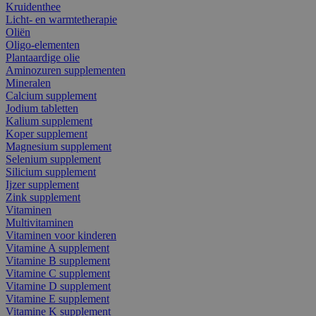
Kruidenthee
Licht- en warmtetherapie
Oliën
Oligo-elementen
Plantaardige olie
Aminozuren supplementen
Mineralen
Calcium supplement
Jodium tabletten
Kalium supplement
Koper supplement
Magnesium supplement
Selenium supplement
Silicium supplement
Ijzer supplement
Zink supplement
Vitaminen
Multivitaminen
Vitaminen voor kinderen
Vitamine A supplement
Vitamine B supplement
Vitamine C supplement
Vitamine D supplement
Vitamine E supplement
Vitamine K supplement