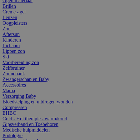
Ogen materiaal
Brillen
Creme - gel
Lenzen
Oogpleisters
Zon
Aftersun
Kinderen
Lichaam
Lippen zon
Ski
Voorbereiding zon
Zelfbruiner
Zonnebank
Zwangerschap en Baby
Accessoires
Mama
Verzorging Baby
Bloedstelping en uitdrogen wonden
Compressen
EHBO
Cold - Hot therapie - warm/koud
Gipsverband en Toebehoren
Medische hulpmiddelen
Podologie