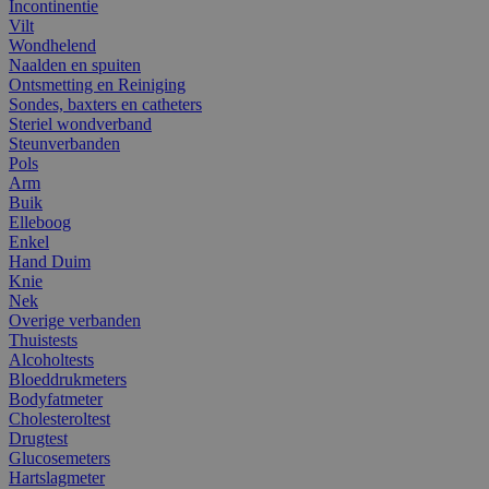
Incontinentie
Vilt
Wondhelend
Naalden en spuiten
Ontsmetting en Reiniging
Sondes, baxters en catheters
Steriel wondverband
Steunverbanden
Pols
Arm
Buik
Elleboog
Enkel
Hand Duim
Knie
Nek
Overige verbanden
Thuistests
Alcoholtests
Bloeddrukmeters
Bodyfatmeter
Cholesteroltest
Drugtest
Glucosemeters
Hartslagmeter