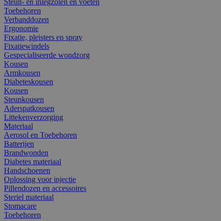
Steun- en inlegzolen en voeten
Toebehoren
Verbanddozen
Ergonomie
Fixatie, pleisters en spray
Fixatiewindels
Gespecialiseerde wondzorg
Kousen
Armkousen
Diabeteskousen
Kousen
Steunkousen
Aderspatkousen
Littekenverzorging
Materiaal
Aerosol en Toebehoren
Batterijen
Brandwonden
Diabetes materiaal
Handschoenen
Oplossing voor injectie
Pillendozen en accessoires
Steriel materiaal
Stomacare
Toebehoren