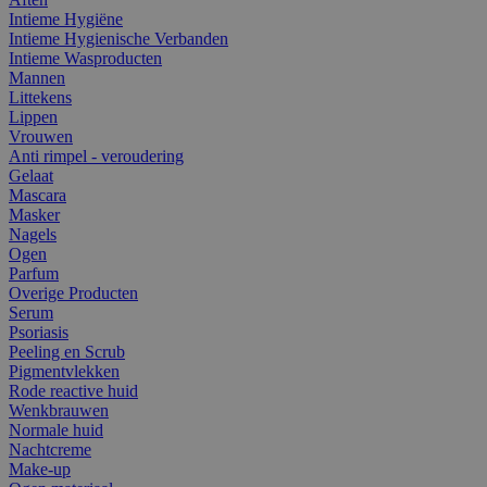
Intieme Hygiëne
Intieme Hygienische Verbanden
Intieme Wasproducten
Mannen
Littekens
Lippen
Vrouwen
Anti rimpel - veroudering
Gelaat
Mascara
Masker
Nagels
Ogen
Parfum
Overige Producten
Serum
Psoriasis
Peeling en Scrub
Pigmentvlekken
Rode reactive huid
Wenkbrauwen
Normale huid
Nachtcreme
Make-up