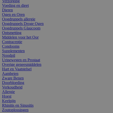
Verzorging
Voeding en dieet
Dieren
Ogen en Oren
Oogdruppels allergie
Oogdruppels Droge Ogen
Oogdruppels Glaucoom
Ontsmetting
Middelen voor het Oor
Contraceptie
Condooms
Supplementen
Noodpil
Urinewegen en Prostaat
Overige geneesmiddelen
Hart en Vaatstelsel
Aambeien
Zware Benen
Doorbloeding
Verkoudheid
Allergie
Hoest
Keelpijn
Rhinitis en Sinusitis
Zoutoplossingen