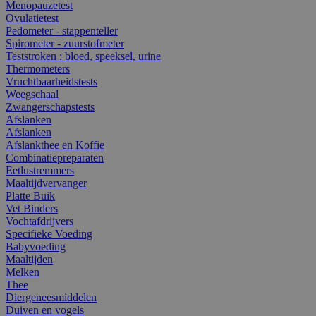
Menopauzetest
Ovulatietest
Pedometer - stappenteller
Spirometer - zuurstofmeter
Teststroken : bloed, speeksel, urine
Thermometers
Vruchtbaarheidstests
Weegschaal
Zwangerschapstests
Afslanken
Afslanken
Afslankthee en Koffie
Combinatiepreparaten
Eetlustremmers
Maaltijdvervanger
Platte Buik
Vet Binders
Vochtafdrijvers
Specifieke Voeding
Babyvoeding
Maaltijden
Melken
Thee
Diergeneesmiddelen
Duiven en vogels