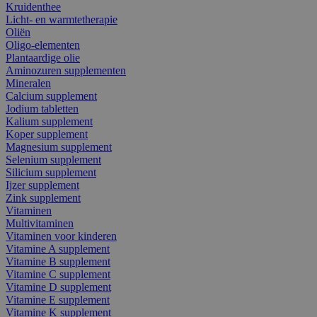
Kruidenthee
Licht- en warmtetherapie
Oliën
Oligo-elementen
Plantaardige olie
Aminozuren supplementen
Mineralen
Calcium supplement
Jodium tabletten
Kalium supplement
Koper supplement
Magnesium supplement
Selenium supplement
Silicium supplement
Ijzer supplement
Zink supplement
Vitaminen
Multivitaminen
Vitaminen voor kinderen
Vitamine A supplement
Vitamine B supplement
Vitamine C supplement
Vitamine D supplement
Vitamine E supplement
Vitamine K supplement