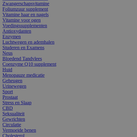
Zwangerschapsvitamine
Foliumzuur supplement
Vitamine haar en nagels
Vitamine voor ogen
Voedingssupplementen
Antioxydanten
Enzymen
Luchtwegen en ademhalen
Studeren en Examens
Neus
Bloedend Tandvlees
Coenzyme Q10 supplement
Huid
Menopauze medicatie
Geheugen
Urinewegen
Sport
Prostaat
Stress en Slaap
CBD
Seksualiteit
Gewrichten
Circulatie
Vermoeide benen
Cholesterol