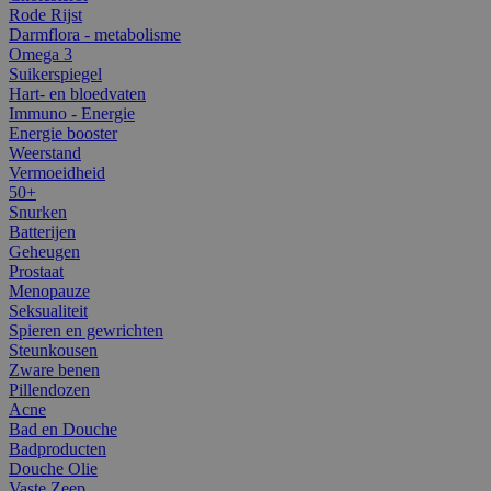
Rode Rijst
Darmflora - metabolisme
Omega 3
Suikerspiegel
Hart- en bloedvaten
Immuno - Energie
Energie booster
Weerstand
Vermoeidheid
50+
Snurken
Batterijen
Geheugen
Prostaat
Menopauze
Seksualiteit
Spieren en gewrichten
Steunkousen
Zware benen
Pillendozen
Acne
Bad en Douche
Badproducten
Douche Olie
Vaste Zeep