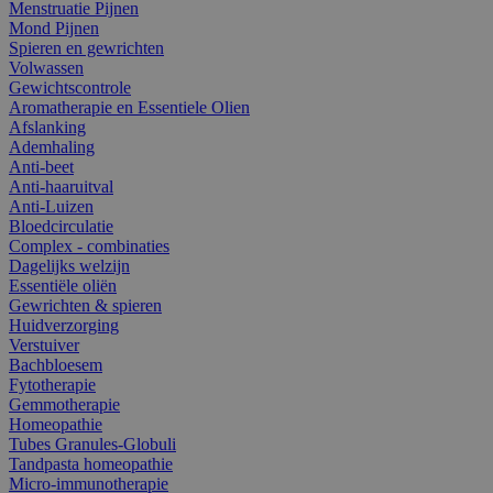
Menstruatie Pijnen
Mond Pijnen
Spieren en gewrichten
Volwassen
Gewichtscontrole
Aromatherapie en Essentiele Olien
Afslanking
Ademhaling
Anti-beet
Anti-haaruitval
Anti-Luizen
Bloedcirculatie
Complex - combinaties
Dagelijks welzijn
Essentiële oliën
Gewrichten & spieren
Huidverzorging
Verstuiver
Bachbloesem
Fytotherapie
Gemmotherapie
Homeopathie
Tubes Granules-Globuli
Tandpasta homeopathie
Micro-immunotherapie