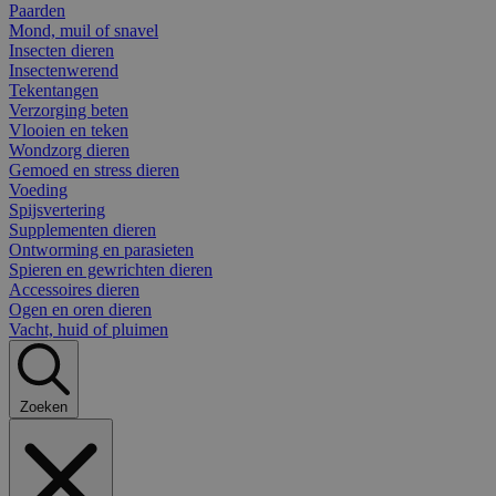
Paarden
Mond, muil of snavel
Insecten dieren
Insectenwerend
Tekentangen
Verzorging beten
Vlooien en teken
Wondzorg dieren
Gemoed en stress dieren
Voeding
Spijsvertering
Supplementen dieren
Ontworming en parasieten
Spieren en gewrichten dieren
Accessoires dieren
Ogen en oren dieren
Vacht, huid of pluimen
Zoeken