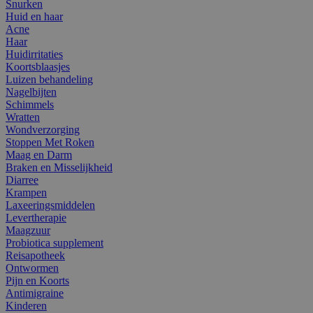
Snurken
Huid en haar
Acne
Haar
Huidirritaties
Koortsblaasjes
Luizen behandeling
Nagelbijten
Schimmels
Wratten
Wondverzorging
Stoppen Met Roken
Maag en Darm
Braken en Misselijkheid
Diarree
Krampen
Laxeeringsmiddelen
Levertherapie
Maagzuur
Probiotica supplement
Reisapotheek
Ontwormen
Pijn en Koorts
Antimigraine
Kinderen