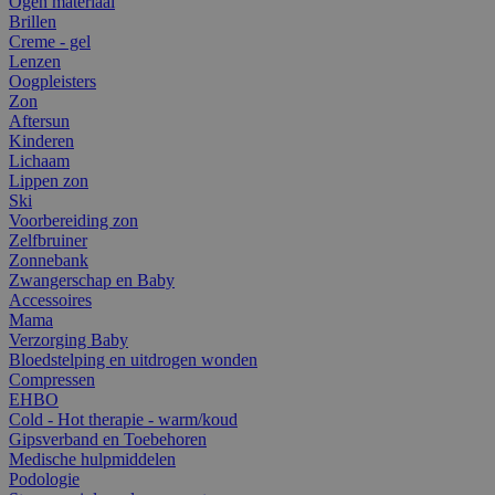
Ogen materiaal
Brillen
Creme - gel
Lenzen
Oogpleisters
Zon
Aftersun
Kinderen
Lichaam
Lippen zon
Ski
Voorbereiding zon
Zelfbruiner
Zonnebank
Zwangerschap en Baby
Accessoires
Mama
Verzorging Baby
Bloedstelping en uitdrogen wonden
Compressen
EHBO
Cold - Hot therapie - warm/koud
Gipsverband en Toebehoren
Medische hulpmiddelen
Podologie