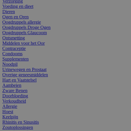
Verzorging
Voeding en dieet
Dieren
Ogen en Oren
Oogdruppels allergie
Oogdruppels Droge Ogen
Oogdruppels Glaucoom
Ontsmetting
Middelen voor het Oor
Contraceptie
Condooms
Supplementen
Noodpil
Urinewegen en Prostaat
Overige geneesmiddelen
Hart en Vaatstelsel
Aambeien
Zware Benen
Doorbloeding
Verkoudheid
Allergie
Hoest
Keelpijn
Rhinitis en Sinusitis
Zoutoplossingen