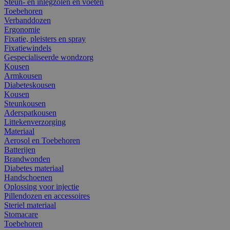
Steun- en inlegzolen en voeten
Toebehoren
Verbanddozen
Ergonomie
Fixatie, pleisters en spray
Fixatiewindels
Gespecialiseerde wondzorg
Kousen
Armkousen
Diabeteskousen
Kousen
Steunkousen
Aderspatkousen
Littekenverzorging
Materiaal
Aerosol en Toebehoren
Batterijen
Brandwonden
Diabetes materiaal
Handschoenen
Oplossing voor injectie
Pillendozen en accessoires
Steriel materiaal
Stomacare
Toebehoren