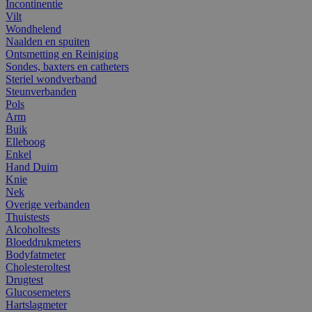
Incontinentie
Vilt
Wondhelend
Naalden en spuiten
Ontsmetting en Reiniging
Sondes, baxters en catheters
Steriel wondverband
Steunverbanden
Pols
Arm
Buik
Elleboog
Enkel
Hand Duim
Knie
Nek
Overige verbanden
Thuistests
Alcoholtests
Bloeddrukmeters
Bodyfatmeter
Cholesteroltest
Drugtest
Glucosemeters
Hartslagmeter