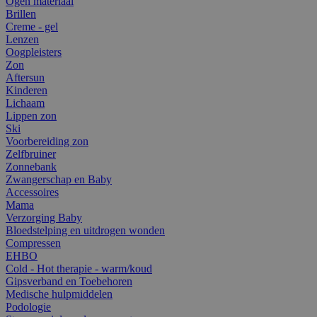
Ogen materiaal
Brillen
Creme - gel
Lenzen
Oogpleisters
Zon
Aftersun
Kinderen
Lichaam
Lippen zon
Ski
Voorbereiding zon
Zelfbruiner
Zonnebank
Zwangerschap en Baby
Accessoires
Mama
Verzorging Baby
Bloedstelping en uitdrogen wonden
Compressen
EHBO
Cold - Hot therapie - warm/koud
Gipsverband en Toebehoren
Medische hulpmiddelen
Podologie