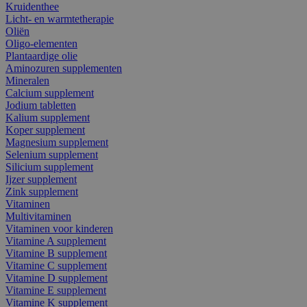
Kruidenthee
Licht- en warmtetherapie
Oliën
Oligo-elementen
Plantaardige olie
Aminozuren supplementen
Mineralen
Calcium supplement
Jodium tabletten
Kalium supplement
Koper supplement
Magnesium supplement
Selenium supplement
Silicium supplement
Ijzer supplement
Zink supplement
Vitaminen
Multivitaminen
Vitaminen voor kinderen
Vitamine A supplement
Vitamine B supplement
Vitamine C supplement
Vitamine D supplement
Vitamine E supplement
Vitamine K supplement