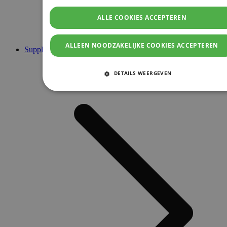
ALLE COOKIES ACCEPTEREN
ALLEEN NOODZAKELIJKE COOKIES ACCEPTEREN
Supplementen
DETAILS WEERGEVEN
STRIKT NOODZAKELIJKE COOKIES
PRESTATIE COOKIES
TARGETING COOKIES
FUNCTIONELE COOKIES
Strikt noodzakelijke cookies
Prestatie cookies