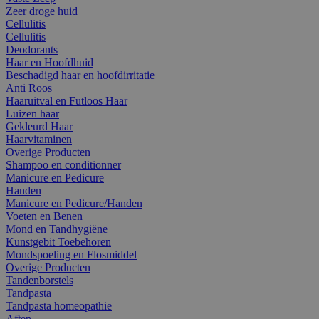
Zeer droge huid
Cellulitis
Cellulitis
Deodorants
Haar en Hoofdhuid
Beschadigd haar en hoofdirritatie
Anti Roos
Haaruitval en Futloos Haar
Luizen haar
Gekleurd Haar
Haarvitaminen
Overige Producten
Shampoo en conditionner
Manicure en Pedicure
Handen
Manicure en Pedicure/Handen
Voeten en Benen
Mond en Tandhygiëne
Kunstgebit Toebehoren
Mondspoeling en Flosmiddel
Overige Producten
Tandenborstels
Tandpasta
Tandpasta homeopathie
Aften