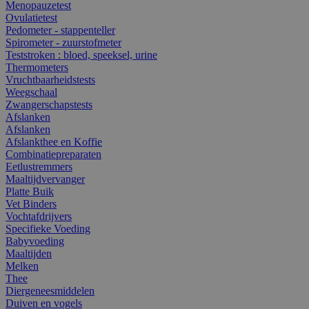
Menopauzetest
Ovulatietest
Pedometer - stappenteller
Spirometer - zuurstofmeter
Teststroken : bloed, speeksel, urine
Thermometers
Vruchtbaarheidstests
Weegschaal
Zwangerschapstests
Afslanken
Afslanken
Afslankthee en Koffie
Combinatiepreparaten
Eetlustremmers
Maaltijdvervanger
Platte Buik
Vet Binders
Vochtafdrijvers
Specifieke Voeding
Babyvoeding
Maaltijden
Melken
Thee
Diergeneesmiddelen
Duiven en vogels