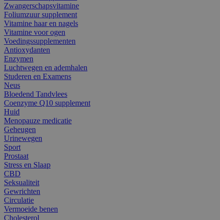
Zwangerschapsvitamine
Foliumzuur supplement
Vitamine haar en nagels
Vitamine voor ogen
Voedingssupplementen
Antioxydanten
Enzymen
Luchtwegen en ademhalen
Studeren en Examens
Neus
Bloedend Tandvlees
Coenzyme Q10 supplement
Huid
Menopauze medicatie
Geheugen
Urinewegen
Sport
Prostaat
Stress en Slaap
CBD
Seksualiteit
Gewrichten
Circulatie
Vermoeide benen
Cholesterol