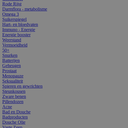
Rode Rijst
Darmflora - metabolisme
Omega 3
Suikerspiegel
Hart- en bloedvaten
Immuno - Energie
Energie booster
Weerstand
Vermoeidheid
50+
Snurken
Batterijen
Geheugen
Prostaat
Menopauze
Seksualiteit
Spieren en gewrichten
Steunkousen
Zware benen
Pillendozen
Acne
Bad en Douche
Badproducten
Douche Olie
Vaste Zeep