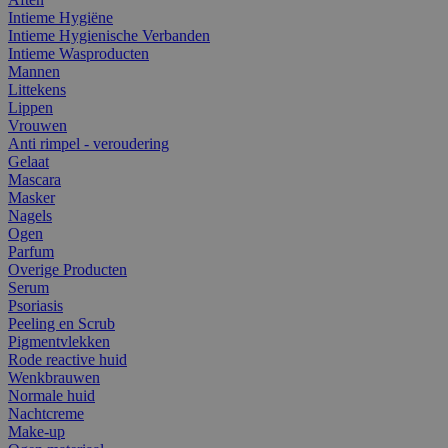
Intieme Hygiëne
Intieme Hygienische Verbanden
Intieme Wasproducten
Mannen
Littekens
Lippen
Vrouwen
Anti rimpel - veroudering
Gelaat
Mascara
Masker
Nagels
Ogen
Parfum
Overige Producten
Serum
Psoriasis
Peeling en Scrub
Pigmentvlekken
Rode reactive huid
Wenkbrauwen
Normale huid
Nachtcreme
Make-up