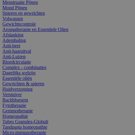
Menstruatie Pijnen
Mond Pijnen
Spieren en gewrichten
Volwassen
Gewichtscontrole
Aromatherapie en Essentiele Olien
Afslanking
Ademhaling
Anti-beet
Anti-haaruitval
Anti-Luizen
Bloedcirculatie
Complex - combinaties
Dagelijks welzijn
Essentiële oliën
Gewrichten & spieren
Huidverzorging
Verstuiver
Bachbloesem
Fytotherapie
Gemmotherapie
Homeopathie
Tubes Granules-Globuli
Tandpasta homeopathie
Micro-immunotherapie