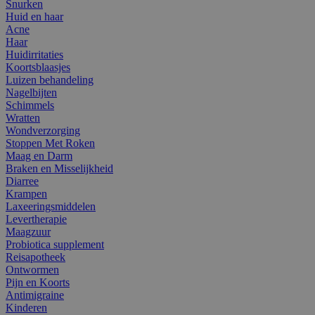
Snurken
Huid en haar
Acne
Haar
Huidirritaties
Koortsblaasjes
Luizen behandeling
Nagelbijten
Schimmels
Wratten
Wondverzorging
Stoppen Met Roken
Maag en Darm
Braken en Misselijkheid
Diarree
Krampen
Laxeeringsmiddelen
Levertherapie
Maagzuur
Probiotica supplement
Reisapotheek
Ontwormen
Pijn en Koorts
Antimigraine
Kinderen