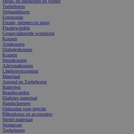
Steun- en inlegzolen en voeten
Toebehoren
Verbanddozen
Ergonomie
Fixatie, pleisters en spray
Fixatiewindels
Gespecialiseerde wondzorg
Kousen
Armkousen
Diabeteskousen
Kousen
Steunkousen
Aderspatkousen
Littekenverzorging
Materiaal
Aerosol en Toebehoren
Batterijen
Brandwonden
Diabetes materiaal
Handschoenen
Oplossing voor injectie
Pillendozen en accessoires
Steriel materiaal
Stomacare
Toebehoren