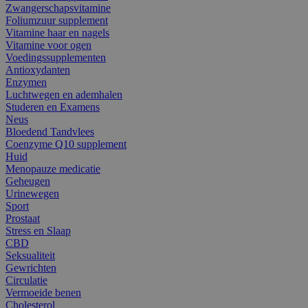
Zwangerschapsvitamine
Foliumzuur supplement
Vitamine haar en nagels
Vitamine voor ogen
Voedingssupplementen
Antioxydanten
Enzymen
Luchtwegen en ademhalen
Studeren en Examens
Neus
Bloedend Tandvlees
Coenzyme Q10 supplement
Huid
Menopauze medicatie
Geheugen
Urinewegen
Sport
Prostaat
Stress en Slaap
CBD
Seksualiteit
Gewrichten
Circulatie
Vermoeide benen
Cholesterol