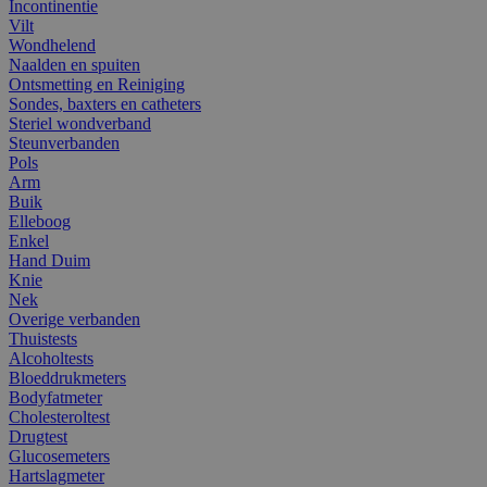
Incontinentie
Vilt
Wondhelend
Naalden en spuiten
Ontsmetting en Reiniging
Sondes, baxters en catheters
Steriel wondverband
Steunverbanden
Pols
Arm
Buik
Elleboog
Enkel
Hand Duim
Knie
Nek
Overige verbanden
Thuistests
Alcoholtests
Bloeddrukmeters
Bodyfatmeter
Cholesteroltest
Drugtest
Glucosemeters
Hartslagmeter