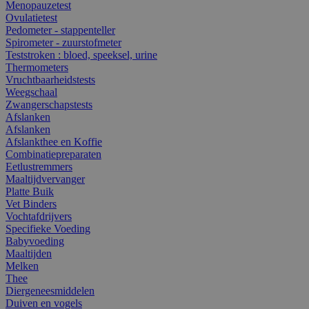
Menopauzetest
Ovulatietest
Pedometer - stappenteller
Spirometer - zuurstofmeter
Teststroken : bloed, speeksel, urine
Thermometers
Vruchtbaarheidstests
Weegschaal
Zwangerschapstests
Afslanken
Afslanken
Afslankthee en Koffie
Combinatiepreparaten
Eetlustremmers
Maaltijdvervanger
Platte Buik
Vet Binders
Vochtafdrijvers
Specifieke Voeding
Babyvoeding
Maaltijden
Melken
Thee
Diergeneesmiddelen
Duiven en vogels