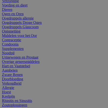
Verzorging
Voeding en dieet
Dieren
Ogen en Oren
Oogdruppels allergie
Oogdruppels Droge Ogen
Oogdruppels Glaucoom
Ontsmetting
Middelen voor het Oor
Contraceptie
Condooms
Supplementen
Noodpil
Urinewegen en Prostaat
Overige geneesmiddelen
Hart en Vaatstelsel
Aambeien
Zware Benen
Doorbloeding
Verkoudheid
Allergie
Hoest
Keelpijn
Rhinitis en Sinusitis
Zoutoplossingen