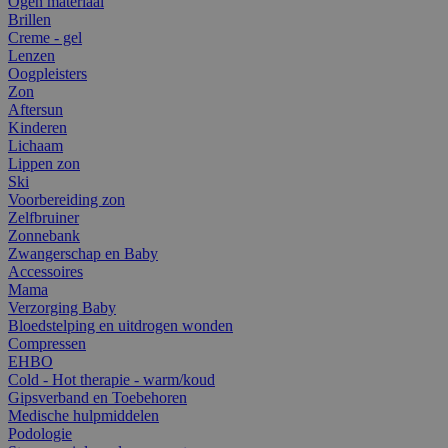
Ogen materiaal
Brillen
Creme - gel
Lenzen
Oogpleisters
Zon
Aftersun
Kinderen
Lichaam
Lippen zon
Ski
Voorbereiding zon
Zelfbruiner
Zonnebank
Zwangerschap en Baby
Accessoires
Mama
Verzorging Baby
Bloedstelping en uitdrogen wonden
Compressen
EHBO
Cold - Hot therapie - warm/koud
Gipsverband en Toebehoren
Medische hulpmiddelen
Podologie