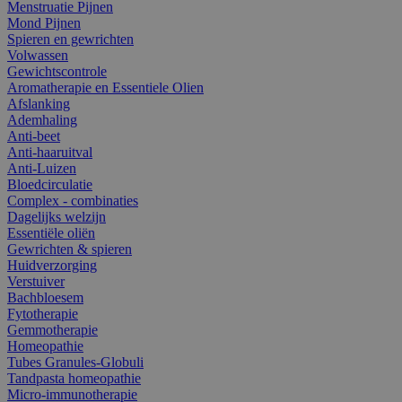
Menstruatie Pijnen
Mond Pijnen
Spieren en gewrichten
Volwassen
Gewichtscontrole
Aromatherapie en Essentiele Olien
Afslanking
Ademhaling
Anti-beet
Anti-haaruitval
Anti-Luizen
Bloedcirculatie
Complex - combinaties
Dagelijks welzijn
Essentiële oliën
Gewrichten & spieren
Huidverzorging
Verstuiver
Bachbloesem
Fytotherapie
Gemmotherapie
Homeopathie
Tubes Granules-Globuli
Tandpasta homeopathie
Micro-immunotherapie