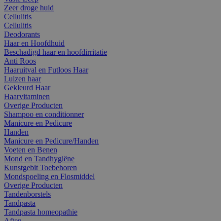
Zeer droge huid
Cellulitis
Cellulitis
Deodorants
Haar en Hoofdhuid
Beschadigd haar en hoofdirritatie
Anti Roos
Haaruitval en Futloos Haar
Luizen haar
Gekleurd Haar
Haarvitaminen
Overige Producten
Shampoo en conditionner
Manicure en Pedicure
Handen
Manicure en Pedicure/Handen
Voeten en Benen
Mond en Tandhygiëne
Kunstgebit Toebehoren
Mondspoeling en Flosmiddel
Overige Producten
Tandenborstels
Tandpasta
Tandpasta homeopathie
Aften