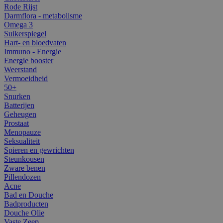
Rode Rijst
Darmflora - metabolisme
Omega 3
Suikerspiegel
Hart- en bloedvaten
Immuno - Energie
Energie booster
Weerstand
Vermoeidheid
50+
Snurken
Batterijen
Geheugen
Prostaat
Menopauze
Seksualiteit
Spieren en gewrichten
Steunkousen
Zware benen
Pillendozen
Acne
Bad en Douche
Badproducten
Douche Olie
Vaste Zeep