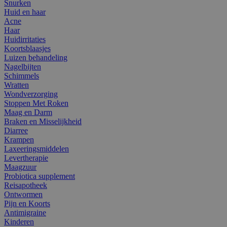
Snurken
Huid en haar
Acne
Haar
Huidirritaties
Koortsblaasjes
Luizen behandeling
Nagelbijten
Schimmels
Wratten
Wondverzorging
Stoppen Met Roken
Maag en Darm
Braken en Misselijkheid
Diarree
Krampen
Laxeeringsmiddelen
Levertherapie
Maagzuur
Probiotica supplement
Reisapotheek
Ontwormen
Pijn en Koorts
Antimigraine
Kinderen