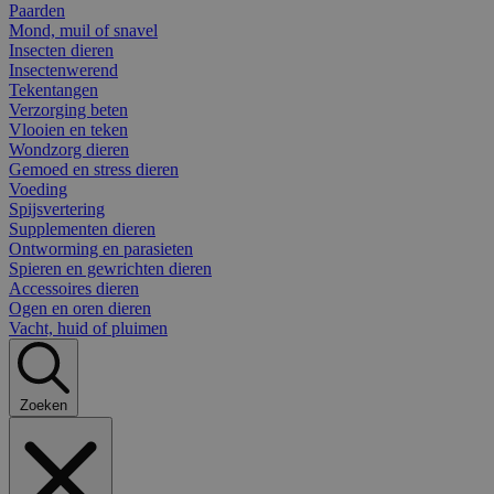
Paarden
Mond, muil of snavel
Insecten dieren
Insectenwerend
Tekentangen
Verzorging beten
Vlooien en teken
Wondzorg dieren
Gemoed en stress dieren
Voeding
Spijsvertering
Supplementen dieren
Ontworming en parasieten
Spieren en gewrichten dieren
Accessoires dieren
Ogen en oren dieren
Vacht, huid of pluimen
Zoeken