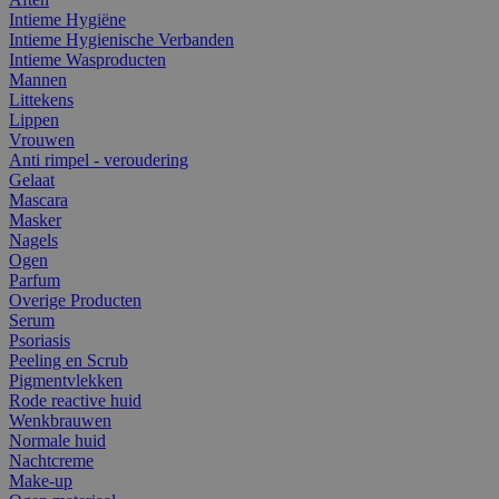
Intieme Hygiëne
Intieme Hygienische Verbanden
Intieme Wasproducten
Mannen
Littekens
Lippen
Vrouwen
Anti rimpel - veroudering
Gelaat
Mascara
Masker
Nagels
Ogen
Parfum
Overige Producten
Serum
Psoriasis
Peeling en Scrub
Pigmentvlekken
Rode reactive huid
Wenkbrauwen
Normale huid
Nachtcreme
Make-up