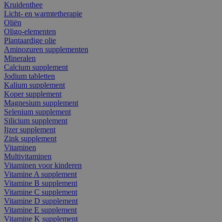
Kruidenthee
Licht- en warmtetherapie
Oliën
Oligo-elementen
Plantaardige olie
Aminozuren supplementen
Mineralen
Calcium supplement
Jodium tabletten
Kalium supplement
Koper supplement
Magnesium supplement
Selenium supplement
Silicium supplement
Ijzer supplement
Zink supplement
Vitaminen
Multivitaminen
Vitaminen voor kinderen
Vitamine A supplement
Vitamine B supplement
Vitamine C supplement
Vitamine D supplement
Vitamine E supplement
Vitamine K supplement