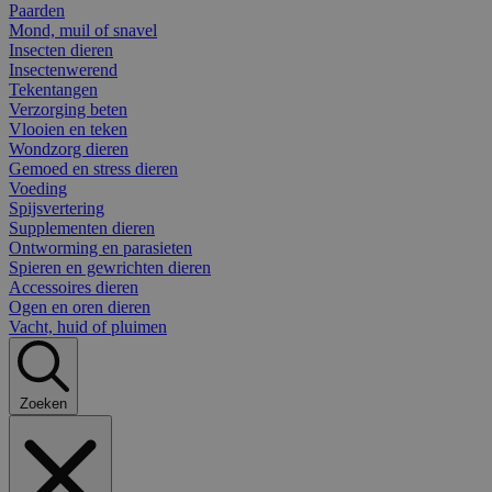
Paarden
Mond, muil of snavel
Insecten dieren
Insectenwerend
Tekentangen
Verzorging beten
Vlooien en teken
Wondzorg dieren
Gemoed en stress dieren
Voeding
Spijsvertering
Supplementen dieren
Ontworming en parasieten
Spieren en gewrichten dieren
Accessoires dieren
Ogen en oren dieren
Vacht, huid of pluimen
Zoeken