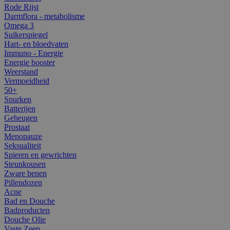
Rode Rijst
Darmflora - metabolisme
Omega 3
Suikerspiegel
Hart- en bloedvaten
Immuno - Energie
Energie booster
Weerstand
Vermoeidheid
50+
Snurken
Batterijen
Geheugen
Prostaat
Menopauze
Seksualiteit
Spieren en gewrichten
Steunkousen
Zware benen
Pillendozen
Acne
Bad en Douche
Badproducten
Douche Olie
Vaste Zeep