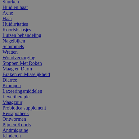
Snurken
Huid en haar
Acne
Haar
Huidirritaties
Koortsblaasjes
Luizen behandeling
Nagelbijten
Schimmels
Wratten
Wondverzorging
Stoppen Met Roken
Maag en Darm
Braken en Misselijkheid
Diarree
Krampen
Laxeeringsmiddelen
Levertherapie
Maagzuur
Probiotica supplement
Reisapotheek
Ontwormen
Pijn en Koorts
Antimigraine
Kinderen