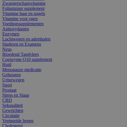
Zwangerschapsvitamine
Foliumzuur supplement
Vitamine haar en nagels
Vitamine voor ogen
Voedingssupplementen
Antioxydanten
Enzymen
Luchtwegen en ademhalen
Studeren en Examens
Neus
Bloedend Tandvlees
Coenzyme Q10 supplement
Huid
Menopauze medicatie
Geheugen
Urinewegen
Sport
Prostaat
Stress en Slaap
CBD
Seksualiteit
Gewrichten
Circulatie
Vermoeide benen
Cholesterol