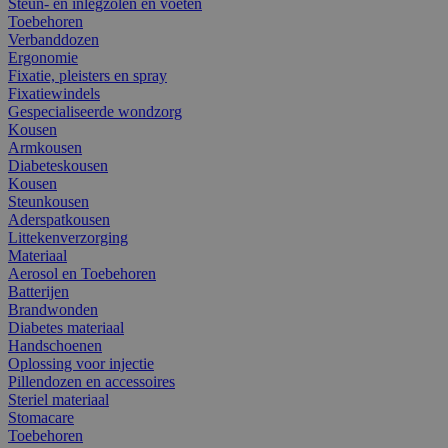
Steun- en inlegzolen en voeten
Toebehoren
Verbanddozen
Ergonomie
Fixatie, pleisters en spray
Fixatiewindels
Gespecialiseerde wondzorg
Kousen
Armkousen
Diabeteskousen
Kousen
Steunkousen
Aderspatkousen
Littekenverzorging
Materiaal
Aerosol en Toebehoren
Batterijen
Brandwonden
Diabetes materiaal
Handschoenen
Oplossing voor injectie
Pillendozen en accessoires
Steriel materiaal
Stomacare
Toebehoren