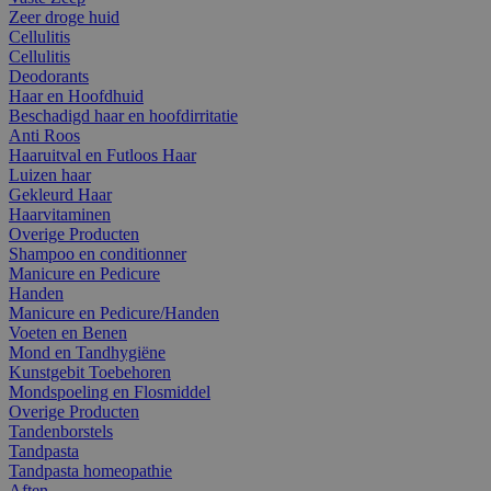
Zeer droge huid
Cellulitis
Cellulitis
Deodorants
Haar en Hoofdhuid
Beschadigd haar en hoofdirritatie
Anti Roos
Haaruitval en Futloos Haar
Luizen haar
Gekleurd Haar
Haarvitaminen
Overige Producten
Shampoo en conditionner
Manicure en Pedicure
Handen
Manicure en Pedicure/Handen
Voeten en Benen
Mond en Tandhygiëne
Kunstgebit Toebehoren
Mondspoeling en Flosmiddel
Overige Producten
Tandenborstels
Tandpasta
Tandpasta homeopathie
Aften