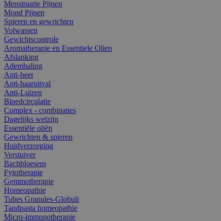
Menstruatie Pijnen
Mond Pijnen
Spieren en gewrichten
Volwassen
Gewichtscontrole
Aromatherapie en Essentiele Olien
Afslanking
Ademhaling
Anti-beet
Anti-haaruitval
Anti-Luizen
Bloedcirculatie
Complex - combinaties
Dagelijks welzijn
Essentiële oliën
Gewrichten & spieren
Huidverzorging
Verstuiver
Bachbloesem
Fytotherapie
Gemmotherapie
Homeopathie
Tubes Granules-Globuli
Tandpasta homeopathie
Micro-immunotherapie