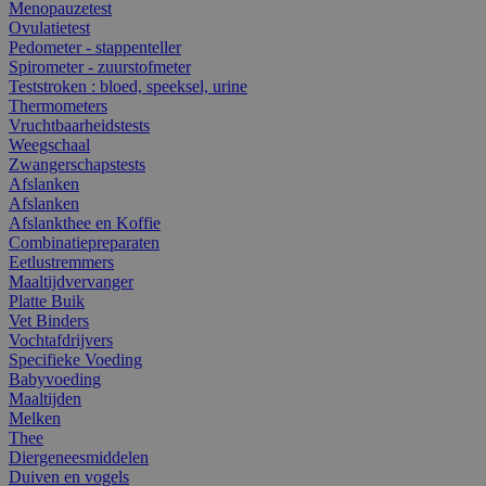
Menopauzetest
Ovulatietest
Pedometer - stappenteller
Spirometer - zuurstofmeter
Teststroken : bloed, speeksel, urine
Thermometers
Vruchtbaarheidstests
Weegschaal
Zwangerschapstests
Afslanken
Afslanken
Afslankthee en Koffie
Combinatiepreparaten
Eetlustremmers
Maaltijdvervanger
Platte Buik
Vet Binders
Vochtafdrijvers
Specifieke Voeding
Babyvoeding
Maaltijden
Melken
Thee
Diergeneesmiddelen
Duiven en vogels