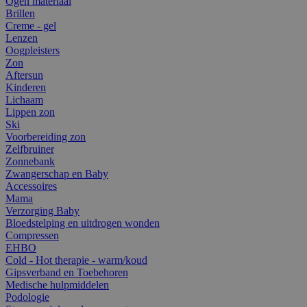
Ogen materiaal
Brillen
Creme - gel
Lenzen
Oogpleisters
Zon
Aftersun
Kinderen
Lichaam
Lippen zon
Ski
Voorbereiding zon
Zelfbruiner
Zonnebank
Zwangerschap en Baby
Accessoires
Mama
Verzorging Baby
Bloedstelping en uitdrogen wonden
Compressen
EHBO
Cold - Hot therapie - warm/koud
Gipsverband en Toebehoren
Medische hulpmiddelen
Podologie