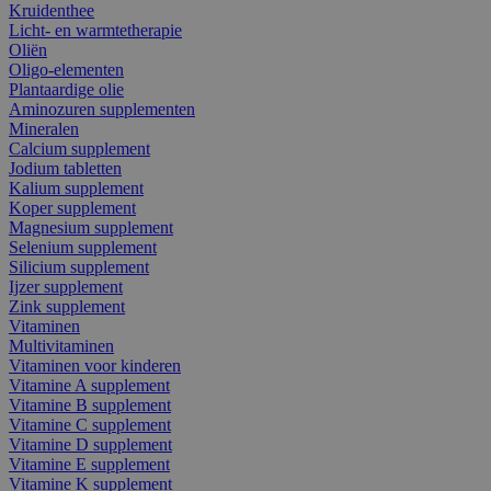
Kruidenthee
Licht- en warmtetherapie
Oliën
Oligo-elementen
Plantaardige olie
Aminozuren supplementen
Mineralen
Calcium supplement
Jodium tabletten
Kalium supplement
Koper supplement
Magnesium supplement
Selenium supplement
Silicium supplement
Ijzer supplement
Zink supplement
Vitaminen
Multivitaminen
Vitaminen voor kinderen
Vitamine A supplement
Vitamine B supplement
Vitamine C supplement
Vitamine D supplement
Vitamine E supplement
Vitamine K supplement