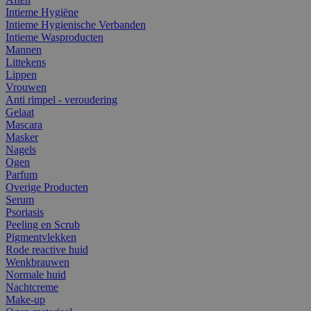
Intieme Hygiëne
Intieme Hygienische Verbanden
Intieme Wasproducten
Mannen
Littekens
Lippen
Vrouwen
Anti rimpel - veroudering
Gelaat
Mascara
Masker
Nagels
Ogen
Parfum
Overige Producten
Serum
Psoriasis
Peeling en Scrub
Pigmentvlekken
Rode reactive huid
Wenkbrauwen
Normale huid
Nachtcreme
Make-up