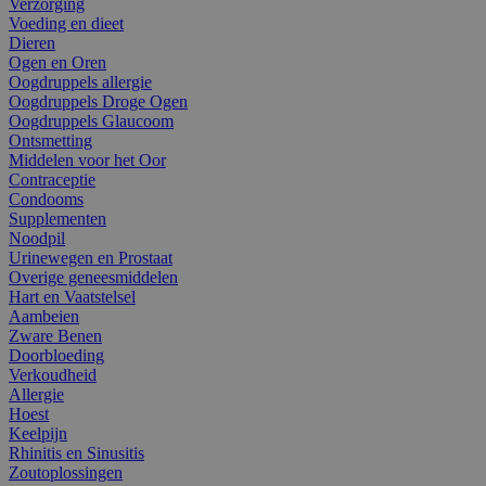
Verzorging
Voeding en dieet
Dieren
Ogen en Oren
Oogdruppels allergie
Oogdruppels Droge Ogen
Oogdruppels Glaucoom
Ontsmetting
Middelen voor het Oor
Contraceptie
Condooms
Supplementen
Noodpil
Urinewegen en Prostaat
Overige geneesmiddelen
Hart en Vaatstelsel
Aambeien
Zware Benen
Doorbloeding
Verkoudheid
Allergie
Hoest
Keelpijn
Rhinitis en Sinusitis
Zoutoplossingen