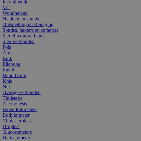
Incontinentie
Vilt
Wondhelend
Naalden en spuiten
Ontsmetting en Reiniging
Sondes, baxters en catheters
Steriel wondverband
Steunverbanden
Pols
Arm
Buik
Elleboog
Enkel
Hand Duim
Knie
Nek
Overige verbanden
Thuistests
Alcoholtests
Bloeddrukmeters
Bodyfatmeter
Cholesteroltest
Drugtest
Glucosemeters
Hartslagmeter