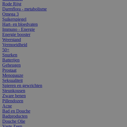
Rode Rijst
Darmflora - metabolisme
Omega 3
Suikerspiegel
Hart- en bloedvaten
Immuno - Energie
Energie booster
Weerstand
Vermoeidheid
50+
Snurken
Batterijen
Geheugen
Prostaat
Menopauze
Seksualiteit
Spieren en gewrichten
Steunkousen
Zware benen
Pillendozen
Acne
Bad en Douche
Badproducten
Douche Olie
Vaste Zeep