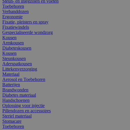
Steun- en inlegzolen en voeten
Toebehoren
Verbanddozen
Ergonomie
Fixatie, pleisters en spray
Fixatiewindels
Gespecialiseerde wondzorg
Kousen
Armkousen
Diabeteskousen
Kousen
Steunkousen
Aderspatkousen
Littekenverzorging
Materiaal
Aerosol en Toebehoren
Batterijen
Brandwonden
Diabetes materiaal
Handschoenen
Oplossing voor injectie
Pillendozen en accessoires
Steriel materiaal
Stomacare
Toebehoren