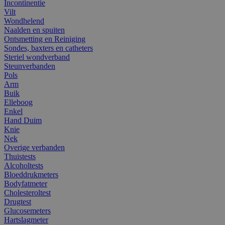
Incontinentie
Vilt
Wondhelend
Naalden en spuiten
Ontsmetting en Reiniging
Sondes, baxters en catheters
Steriel wondverband
Steunverbanden
Pols
Arm
Buik
Elleboog
Enkel
Hand Duim
Knie
Nek
Overige verbanden
Thuistests
Alcoholtests
Bloeddrukmeters
Bodyfatmeter
Cholesteroltest
Drugtest
Glucosemeters
Hartslagmeter