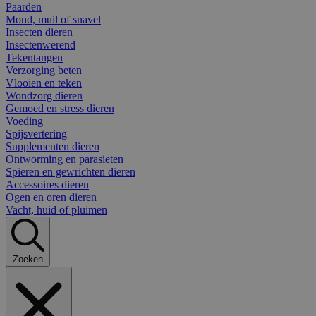
Paarden
Mond, muil of snavel
Insecten dieren
Insectenwerend
Tekentangen
Verzorging beten
Vlooien en teken
Wondzorg dieren
Gemoed en stress dieren
Voeding
Spijsvertering
Supplementen dieren
Ontworming en parasieten
Spieren en gewrichten dieren
Accessoires dieren
Ogen en oren dieren
Vacht, huid of pluimen
Zoeken