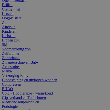
Ogen materiaal
Brillen
Creme - gel
Lenzen
Oogpleisters
Zon
Aftersun
Kinderen
Lichaam
Lippen zon
Ski
Voorbereiding zon
Zelfbruiner
Zonnebank
Zwangerschap en Baby
Accessoires
Mama
Verzorging Baby
Bloedstelping en uitdrogen wonden
Compressen
EHBO
Cold - Hot therapie - warm/koud
Gipsverband en Toebehoren
Medische hulpmiddelen
Podologie