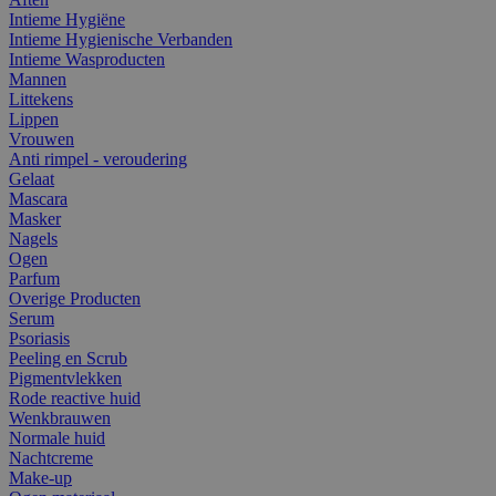
Intieme Hygiëne
Intieme Hygienische Verbanden
Intieme Wasproducten
Mannen
Littekens
Lippen
Vrouwen
Anti rimpel - veroudering
Gelaat
Mascara
Masker
Nagels
Ogen
Parfum
Overige Producten
Serum
Psoriasis
Peeling en Scrub
Pigmentvlekken
Rode reactive huid
Wenkbrauwen
Normale huid
Nachtcreme
Make-up