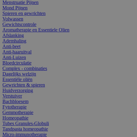
Menstruatie Pijnen
Mond Pijnen
Spieren en gewrichten
Volwassen
Gewichtscontrole
Aromatherapie en Essentiele Olien
Afslanking
Ademhaling
Anti-beet
Anti-haaruitval
Anti-Luizen
Bloedcirculatie
Complex - combinaties
Dagelijks welzijn
Essentiële oliën
Gewrichten & spieren
Huidverzorging
Verstuiver
Bachbloesem
Fytotherapie
Gemmotherapie
Homeopathie
Tubes Granules-Globuli
Tandpasta homeopathie
Micro-immunotherapie