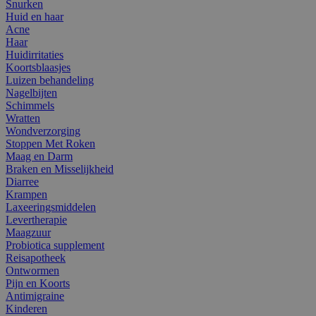
Snurken
Huid en haar
Acne
Haar
Huidirritaties
Koortsblaasjes
Luizen behandeling
Nagelbijten
Schimmels
Wratten
Wondverzorging
Stoppen Met Roken
Maag en Darm
Braken en Misselijkheid
Diarree
Krampen
Laxeeringsmiddelen
Levertherapie
Maagzuur
Probiotica supplement
Reisapotheek
Ontwormen
Pijn en Koorts
Antimigraine
Kinderen