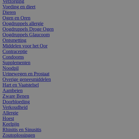
Verzorging
Voeding en dieet
Dieren
Ogen en Oren
Oogdruppels allergie
Oogdruppels Droge Ogen
Oogdruppels Glaucoom
Ontsmetting
Middelen voor het Oor
Contraceptie
Condooms
Supplementen
Noodpil
Urinewegen en Prostaat
Overige geneesmiddelen
Hart en Vaatstelsel
Aambeien
Zware Benen
Doorbloeding
Verkoudheid
Allergie
Hoest
Keelpijn
Rhinitis en Sinusitis
Zoutoplossingen