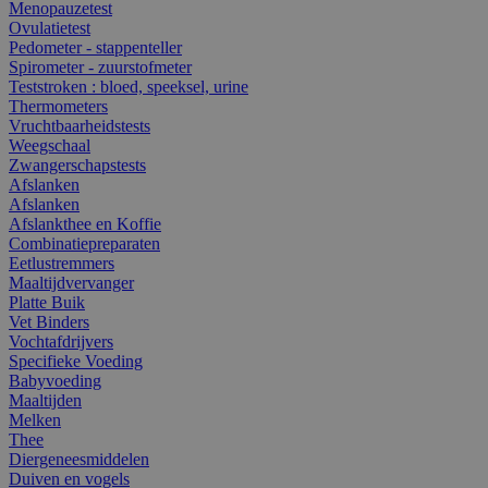
Menopauzetest
Ovulatietest
Pedometer - stappenteller
Spirometer - zuurstofmeter
Teststroken : bloed, speeksel, urine
Thermometers
Vruchtbaarheidstests
Weegschaal
Zwangerschapstests
Afslanken
Afslanken
Afslankthee en Koffie
Combinatiepreparaten
Eetlustremmers
Maaltijdvervanger
Platte Buik
Vet Binders
Vochtafdrijvers
Specifieke Voeding
Babyvoeding
Maaltijden
Melken
Thee
Diergeneesmiddelen
Duiven en vogels