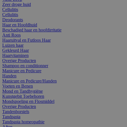
Zeer droge huid
Cellulitis
Cellulitis
Deodorants
Haar en Hoofdhuid
Beschadigd haar en hoofdirritatie
Anti Roos
Haaruitval en Futloos Haar
Luizen haar
Gekleurd Haar
Haarvitaminen
Overige Producten
Shampoo en conditionner
Manicure en Pedicure
Handen
Manicure en Pedicure/Handen
Voeten en Benen
Mond en Tandhygiëne
Kunstgebit Toebehoren
Mondspoeling en Flosmiddel
Overige Producten
Tandenborstels
Tandpasta
Tandpasta homeopathie
Aften