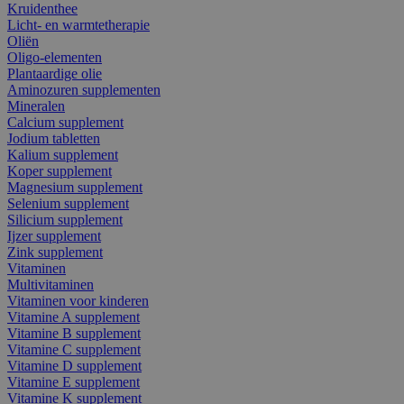
Kruidenthee
Licht- en warmtetherapie
Oliën
Oligo-elementen
Plantaardige olie
Aminozuren supplementen
Mineralen
Calcium supplement
Jodium tabletten
Kalium supplement
Koper supplement
Magnesium supplement
Selenium supplement
Silicium supplement
Ijzer supplement
Zink supplement
Vitaminen
Multivitaminen
Vitaminen voor kinderen
Vitamine A supplement
Vitamine B supplement
Vitamine C supplement
Vitamine D supplement
Vitamine E supplement
Vitamine K supplement