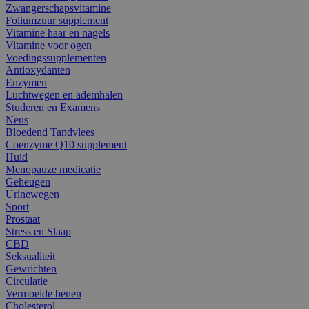
Zwangerschapsvitamine
Foliumzuur supplement
Vitamine haar en nagels
Vitamine voor ogen
Voedingssupplementen
Antioxydanten
Enzymen
Luchtwegen en ademhalen
Studeren en Examens
Neus
Bloedend Tandvlees
Coenzyme Q10 supplement
Huid
Menopauze medicatie
Geheugen
Urinewegen
Sport
Prostaat
Stress en Slaap
CBD
Seksualiteit
Gewrichten
Circulatie
Vermoeide benen
Cholesterol