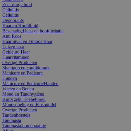
Zeer droge huid
Cellulitis
Cellulitis
Deodorants
Haar en Hoofdhuid
Beschadigd haar en hoofdirritatie
Anti Roos
Haaruitval en Futloos Haar
Luizen haar
Gekleurd Haar
Haarvitaminen
Overige Producten
Shampoo en conditionner
Manicure en Pedicure
Handen
Manicure en Pedicure/Handen
Voeten en Benen
Mond en Tandhygiëne
Kunstgebit Toebehoren
Mondspoeling en Flosmiddel
Overige Producten
Tandenborstels
Tandpasta
Tandpasta homeopathie
Aften