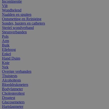
Incontinentie
Vilt
Wondhelend
Naalden en spuiten
Ontsmetting en Reiniging
Sondes, baxters en catheters
Steriel wondverband
Steunverbanden
Pols
Arm
Buik
Elleboog
Enkel
Hand Duim
Knie
Nek
Overige verbanden
Thuistests
Alcoholtests
Bloeddrukmeters
Bodyfatmeter
Cholesteroltest
Drugtest
Glucosemeters
Hartslagmeter