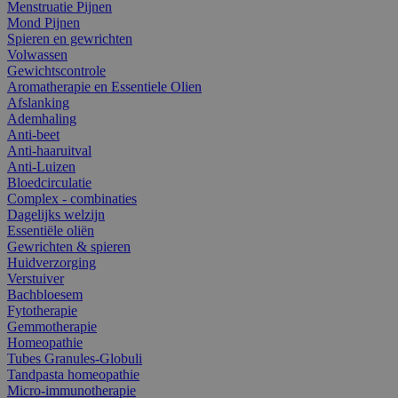
Menstruatie Pijnen
Mond Pijnen
Spieren en gewrichten
Volwassen
Gewichtscontrole
Aromatherapie en Essentiele Olien
Afslanking
Ademhaling
Anti-beet
Anti-haaruitval
Anti-Luizen
Bloedcirculatie
Complex - combinaties
Dagelijks welzijn
Essentiële oliën
Gewrichten & spieren
Huidverzorging
Verstuiver
Bachbloesem
Fytotherapie
Gemmotherapie
Homeopathie
Tubes Granules-Globuli
Tandpasta homeopathie
Micro-immunotherapie