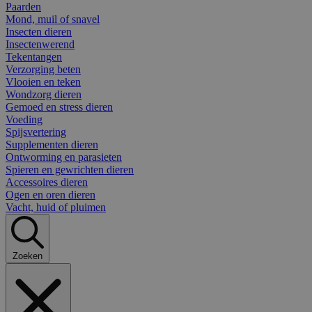
Paarden
Mond, muil of snavel
Insecten dieren
Insectenwerend
Tekentangen
Verzorging beten
Vlooien en teken
Wondzorg dieren
Gemoed en stress dieren
Voeding
Spijsvertering
Supplementen dieren
Ontworming en parasieten
Spieren en gewrichten dieren
Accessoires dieren
Ogen en oren dieren
Vacht, huid of pluimen
Zoeken