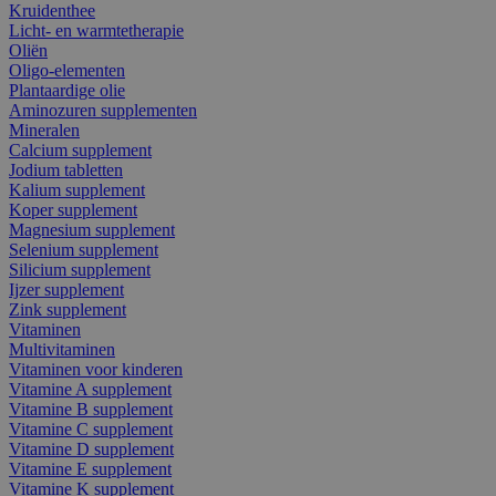
Kruidenthee
Licht- en warmtetherapie
Oliën
Oligo-elementen
Plantaardige olie
Aminozuren supplementen
Mineralen
Calcium supplement
Jodium tabletten
Kalium supplement
Koper supplement
Magnesium supplement
Selenium supplement
Silicium supplement
Ijzer supplement
Zink supplement
Vitaminen
Multivitaminen
Vitaminen voor kinderen
Vitamine A supplement
Vitamine B supplement
Vitamine C supplement
Vitamine D supplement
Vitamine E supplement
Vitamine K supplement