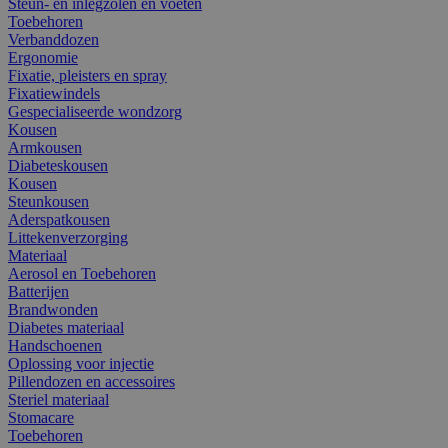
Steun- en inlegzolen en voeten
Toebehoren
Verbanddozen
Ergonomie
Fixatie, pleisters en spray
Fixatiewindels
Gespecialiseerde wondzorg
Kousen
Armkousen
Diabeteskousen
Kousen
Steunkousen
Aderspatkousen
Littekenverzorging
Materiaal
Aerosol en Toebehoren
Batterijen
Brandwonden
Diabetes materiaal
Handschoenen
Oplossing voor injectie
Pillendozen en accessoires
Steriel materiaal
Stomacare
Toebehoren