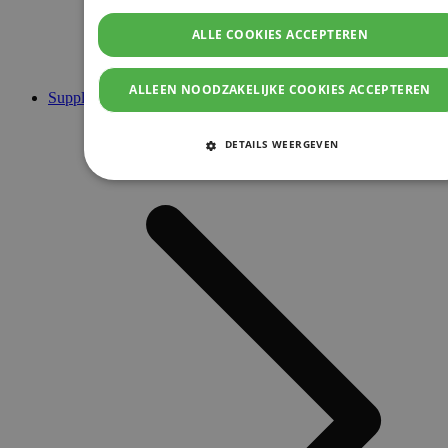
ALLE COOKIES ACCEPTEREN
ALLEEN NOODZAKELIJKE COOKIES ACCEPTEREN
Supplementen
DETAILS WEERGEVEN
STRIKT NOODZAKELIJKE COOKIES
PRESTATIE COOKIES
TARGETING COOKIES
FUNCTIONELE COOKIES
Strikt noodzakelijke cookies
Prestatie cookies