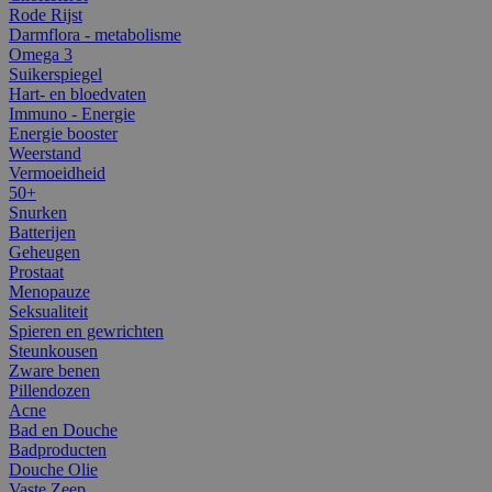
Rode Rijst
Darmflora - metabolisme
Omega 3
Suikerspiegel
Hart- en bloedvaten
Immuno - Energie
Energie booster
Weerstand
Vermoeidheid
50+
Snurken
Batterijen
Geheugen
Prostaat
Menopauze
Seksualiteit
Spieren en gewrichten
Steunkousen
Zware benen
Pillendozen
Acne
Bad en Douche
Badproducten
Douche Olie
Vaste Zeep