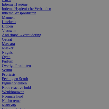
Intieme Hygiëne
Intieme Hygienische Verbanden
Intieme Wasproducten
Mannen
Littekens
Lippen
Vrouwen
Anti rimpel - veroudering
Gelaat
Mascara
Masker
Nagels
Ogen
Parfum
Overige Producten
Serum
Psoriasis
Peeling en Scrub
Pigmentvlekken
Rode reactive huid
Wenkbrauwen
Normale huid
Nachtcreme
Make-up