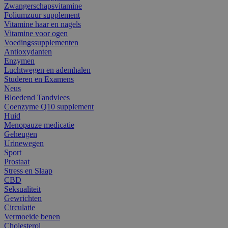
Zwangerschapsvitamine
Foliumzuur supplement
Vitamine haar en nagels
Vitamine voor ogen
Voedingssupplementen
Antioxydanten
Enzymen
Luchtwegen en ademhalen
Studeren en Examens
Neus
Bloedend Tandvlees
Coenzyme Q10 supplement
Huid
Menopauze medicatie
Geheugen
Urinewegen
Sport
Prostaat
Stress en Slaap
CBD
Seksualiteit
Gewrichten
Circulatie
Vermoeide benen
Cholesterol