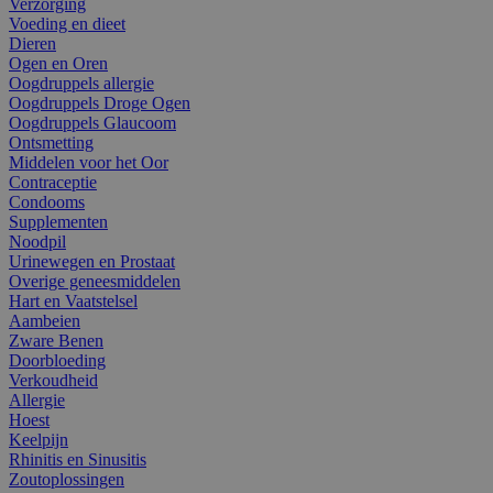
Verzorging
Voeding en dieet
Dieren
Ogen en Oren
Oogdruppels allergie
Oogdruppels Droge Ogen
Oogdruppels Glaucoom
Ontsmetting
Middelen voor het Oor
Contraceptie
Condooms
Supplementen
Noodpil
Urinewegen en Prostaat
Overige geneesmiddelen
Hart en Vaatstelsel
Aambeien
Zware Benen
Doorbloeding
Verkoudheid
Allergie
Hoest
Keelpijn
Rhinitis en Sinusitis
Zoutoplossingen