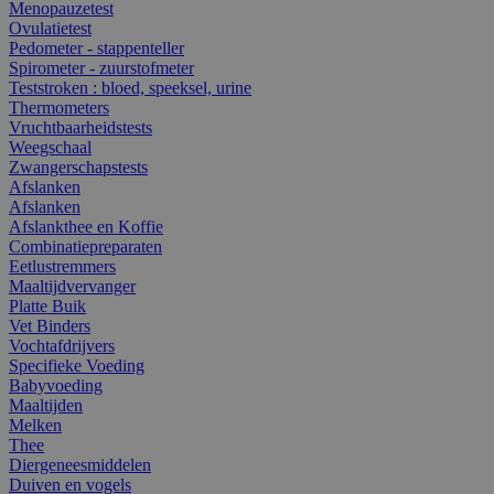
Menopauzetest
Ovulatietest
Pedometer - stappenteller
Spirometer - zuurstofmeter
Teststroken : bloed, speeksel, urine
Thermometers
Vruchtbaarheidstests
Weegschaal
Zwangerschapstests
Afslanken
Afslanken
Afslankthee en Koffie
Combinatiepreparaten
Eetlustremmers
Maaltijdvervanger
Platte Buik
Vet Binders
Vochtafdrijvers
Specifieke Voeding
Babyvoeding
Maaltijden
Melken
Thee
Diergeneesmiddelen
Duiven en vogels