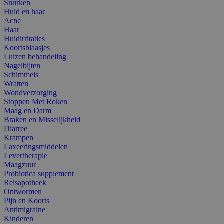
Snurken
Huid en haar
Acne
Haar
Huidirritaties
Koortsblaasjes
Luizen behandeling
Nagelbijten
Schimmels
Wratten
Wondverzorging
Stoppen Met Roken
Maag en Darm
Braken en Misselijkheid
Diarree
Krampen
Laxeeringsmiddelen
Levertherapie
Maagzuur
Probiotica supplement
Reisapotheek
Ontwormen
Pijn en Koorts
Antimigraine
Kinderen