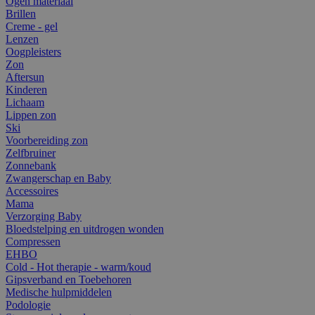
Ogen materiaal
Brillen
Creme - gel
Lenzen
Oogpleisters
Zon
Aftersun
Kinderen
Lichaam
Lippen zon
Ski
Voorbereiding zon
Zelfbruiner
Zonnebank
Zwangerschap en Baby
Accessoires
Mama
Verzorging Baby
Bloedstelping en uitdrogen wonden
Compressen
EHBO
Cold - Hot therapie - warm/koud
Gipsverband en Toebehoren
Medische hulpmiddelen
Podologie