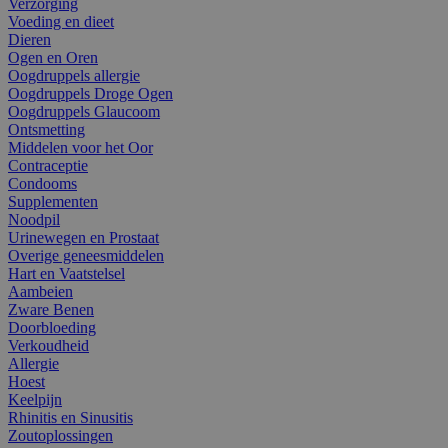
Verzorging
Voeding en dieet
Dieren
Ogen en Oren
Oogdruppels allergie
Oogdruppels Droge Ogen
Oogdruppels Glaucoom
Ontsmetting
Middelen voor het Oor
Contraceptie
Condooms
Supplementen
Noodpil
Urinewegen en Prostaat
Overige geneesmiddelen
Hart en Vaatstelsel
Aambeien
Zware Benen
Doorbloeding
Verkoudheid
Allergie
Hoest
Keelpijn
Rhinitis en Sinusitis
Zoutoplossingen