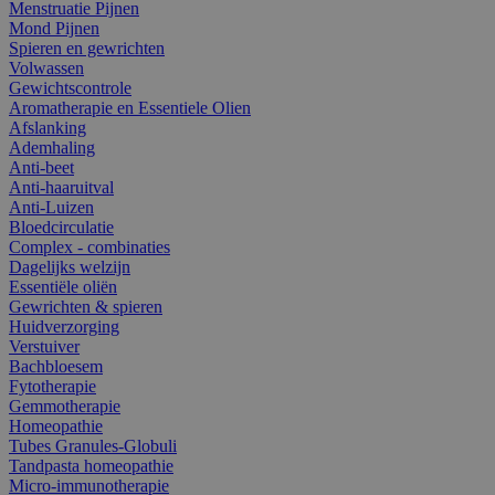
Menstruatie Pijnen
Mond Pijnen
Spieren en gewrichten
Volwassen
Gewichtscontrole
Aromatherapie en Essentiele Olien
Afslanking
Ademhaling
Anti-beet
Anti-haaruitval
Anti-Luizen
Bloedcirculatie
Complex - combinaties
Dagelijks welzijn
Essentiële oliën
Gewrichten & spieren
Huidverzorging
Verstuiver
Bachbloesem
Fytotherapie
Gemmotherapie
Homeopathie
Tubes Granules-Globuli
Tandpasta homeopathie
Micro-immunotherapie