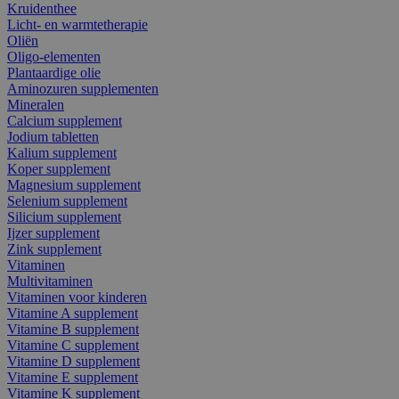
Kruidenthee
Licht- en warmtetherapie
Oliën
Oligo-elementen
Plantaardige olie
Aminozuren supplementen
Mineralen
Calcium supplement
Jodium tabletten
Kalium supplement
Koper supplement
Magnesium supplement
Selenium supplement
Silicium supplement
Ijzer supplement
Zink supplement
Vitaminen
Multivitaminen
Vitaminen voor kinderen
Vitamine A supplement
Vitamine B supplement
Vitamine C supplement
Vitamine D supplement
Vitamine E supplement
Vitamine K supplement