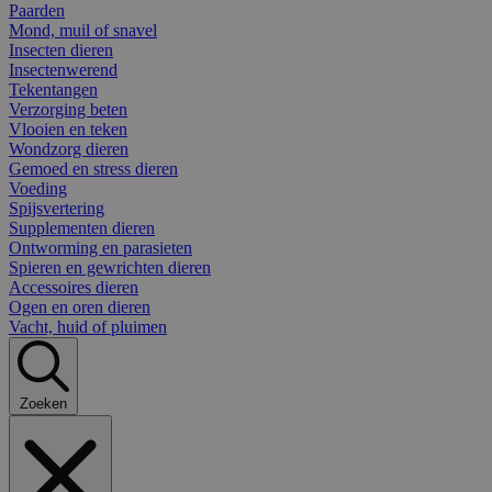
Paarden
Mond, muil of snavel
Insecten dieren
Insectenwerend
Tekentangen
Verzorging beten
Vlooien en teken
Wondzorg dieren
Gemoed en stress dieren
Voeding
Spijsvertering
Supplementen dieren
Ontworming en parasieten
Spieren en gewrichten dieren
Accessoires dieren
Ogen en oren dieren
Vacht, huid of pluimen
Zoeken