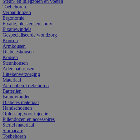
Steun- en inlegzolen en voeten
Toebehoren
Verbanddozen
Ergonomie
Fixatie, pleisters en spray
Fixatiewindels
Gespecialiseerde wondzorg
Kousen
Armkousen
Diabeteskousen
Kousen
Steunkousen
Aderspatkousen
Littekenverzorging
Materiaal
Aerosol en Toebehoren
Batterijen
Brandwonden
Diabetes materiaal
Handschoenen
Oplossing voor injectie
Pillendozen en accessoires
Steriel materiaal
Stomacare
Toebehoren