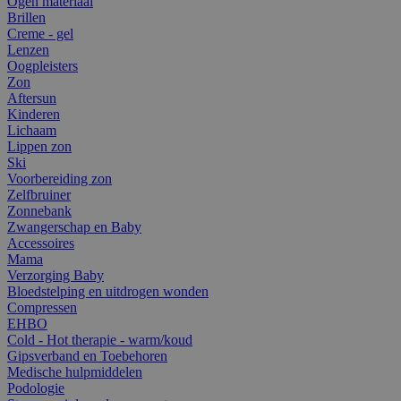
Ogen materiaal
Brillen
Creme - gel
Lenzen
Oogpleisters
Zon
Aftersun
Kinderen
Lichaam
Lippen zon
Ski
Voorbereiding zon
Zelfbruiner
Zonnebank
Zwangerschap en Baby
Accessoires
Mama
Verzorging Baby
Bloedstelping en uitdrogen wonden
Compressen
EHBO
Cold - Hot therapie - warm/koud
Gipsverband en Toebehoren
Medische hulpmiddelen
Podologie