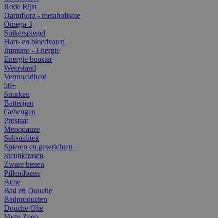
Rode Rijst
Darmflora - metabolisme
Omega 3
Suikerspiegel
Hart- en bloedvaten
Immuno - Energie
Energie booster
Weerstand
Vermoeidheid
50+
Snurken
Batterijen
Geheugen
Prostaat
Menopauze
Seksualiteit
Spieren en gewrichten
Steunkousen
Zware benen
Pillendozen
Acne
Bad en Douche
Badproducten
Douche Olie
Vaste Zeep