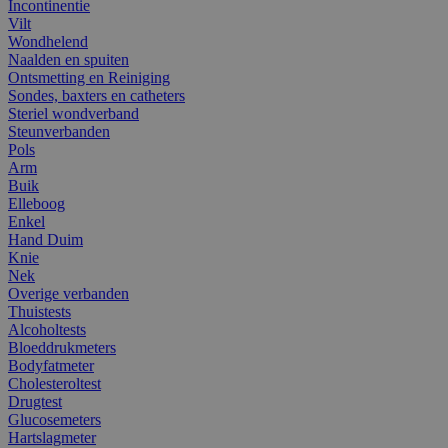
Incontinentie
Vilt
Wondhelend
Naalden en spuiten
Ontsmetting en Reiniging
Sondes, baxters en catheters
Steriel wondverband
Steunverbanden
Pols
Arm
Buik
Elleboog
Enkel
Hand Duim
Knie
Nek
Overige verbanden
Thuistests
Alcoholtests
Bloeddrukmeters
Bodyfatmeter
Cholesteroltest
Drugtest
Glucosemeters
Hartslagmeter