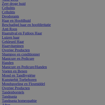
Zeer droge huid
Cellulitis
Cellulitis
Deodorants
Haar en Hoofdhuid
Beschadigd haar en hoofdirritatie
Anti Roos
Haaruitval en Futloos Haar
Luizen haar
Gekleurd Haar
Haarvitaminen
Overige Producten
Shampoo en conditionner
Manicure en Pedicure
Handen
Manicure en Pedicure/Handen
Voeten en Benen
Mond en Tandhygiëne
Kunstgebit Toebehoren
Mondspoeling en Flosmiddel
Overige Producten
Tandenborstels
Tandpasta
Tandpasta homeopathie
Aften