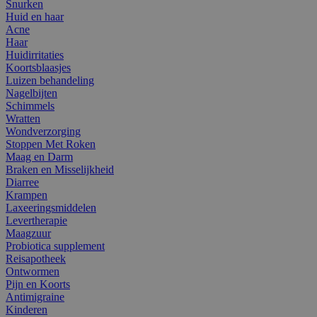
Snurken
Huid en haar
Acne
Haar
Huidirritaties
Koortsblaasjes
Luizen behandeling
Nagelbijten
Schimmels
Wratten
Wondverzorging
Stoppen Met Roken
Maag en Darm
Braken en Misselijkheid
Diarree
Krampen
Laxeeringsmiddelen
Levertherapie
Maagzuur
Probiotica supplement
Reisapotheek
Ontwormen
Pijn en Koorts
Antimigraine
Kinderen