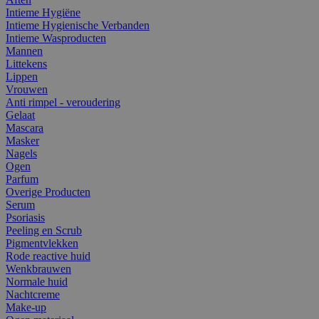
Intieme Hygiëne
Intieme Hygienische Verbanden
Intieme Wasproducten
Mannen
Littekens
Lippen
Vrouwen
Anti rimpel - veroudering
Gelaat
Mascara
Masker
Nagels
Ogen
Parfum
Overige Producten
Serum
Psoriasis
Peeling en Scrub
Pigmentvlekken
Rode reactive huid
Wenkbrauwen
Normale huid
Nachtcreme
Make-up