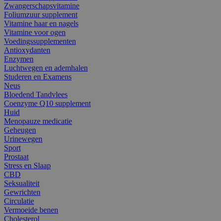
Zwangerschapsvitamine
Foliumzuur supplement
Vitamine haar en nagels
Vitamine voor ogen
Voedingssupplementen
Antioxydanten
Enzymen
Luchtwegen en ademhalen
Studeren en Examens
Neus
Bloedend Tandvlees
Coenzyme Q10 supplement
Huid
Menopauze medicatie
Geheugen
Urinewegen
Sport
Prostaat
Stress en Slaap
CBD
Seksualiteit
Gewrichten
Circulatie
Vermoeide benen
Cholesterol