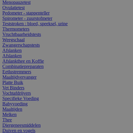
Menopauzetest
Ovulatietest
Pedometer - stappenteller
Spirometer - zuurstofmeter
Teststroken : bloed, speeksel, urine
Thermometers
Vruchtbaarheidstests
Weegschaal
Zwangerschapstests
Afslanken
Afslanken
Afslankthee en Koffie
Combinatiepreparaten
Eetlustremmers
Maaltijdvervanger
Platte Buik
Vet Binders
Vochtafdrijvers
Specifieke Voeding
Babyvoeding
Maaltijden
Melken
Thee
Diergeneesmiddelen
Duiven en vogels