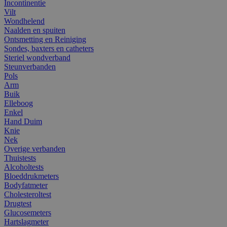
Incontinentie
Vilt
Wondhelend
Naalden en spuiten
Ontsmetting en Reiniging
Sondes, baxters en catheters
Steriel wondverband
Steunverbanden
Pols
Arm
Buik
Elleboog
Enkel
Hand Duim
Knie
Nek
Overige verbanden
Thuistests
Alcoholtests
Bloeddrukmeters
Bodyfatmeter
Cholesteroltest
Drugtest
Glucosemeters
Hartslagmeter