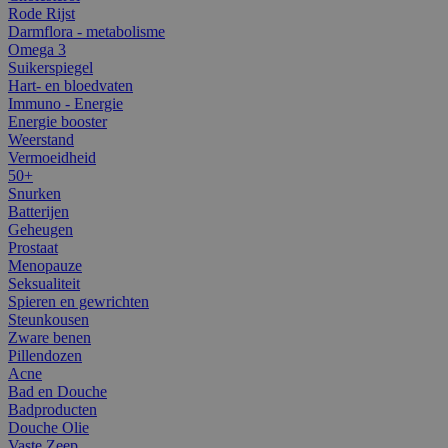
Rode Rijst
Darmflora - metabolisme
Omega 3
Suikerspiegel
Hart- en bloedvaten
Immuno - Energie
Energie booster
Weerstand
Vermoeidheid
50+
Snurken
Batterijen
Geheugen
Prostaat
Menopauze
Seksualiteit
Spieren en gewrichten
Steunkousen
Zware benen
Pillendozen
Acne
Bad en Douche
Badproducten
Douche Olie
Vaste Zeep