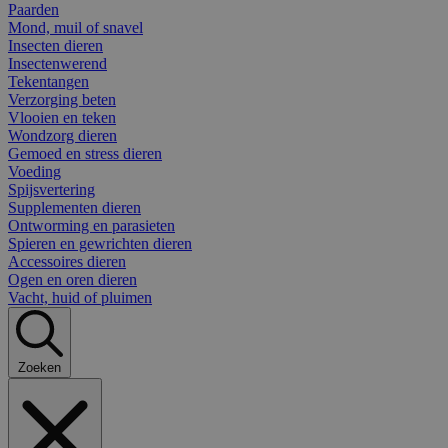
Paarden
Mond, muil of snavel
Insecten dieren
Insectenwerend
Tekentangen
Verzorging beten
Vlooien en teken
Wondzorg dieren
Gemoed en stress dieren
Voeding
Spijsvertering
Supplementen dieren
Ontworming en parasieten
Spieren en gewrichten dieren
Accessoires dieren
Ogen en oren dieren
Vacht, huid of pluimen
Zoeken