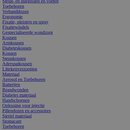
Steun- en inlegzolen en voeten
Toebehoren
Verbanddozen
Ergonomie
Fixatie, pleisters en spray
Fixatiewindels
Gespecialiseerde wondzorg
Kousen
Armkousen
Diabeteskousen
Kousen
Steunkousen
Aderspatkousen
Littekenverzorging
Materiaal
Aerosol en Toebehoren
Batterijen
Brandwonden
Diabetes materiaal
Handschoenen
Oplossing voor injectie
Pillendozen en accessoires
Steriel materiaal
Stomacare
Toebehoren