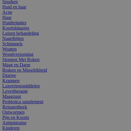
Snurken
Huid en haar
Acne
Haar
Huidirritaties
Koortsblaasjes
Luizen behandeling
Nagelbijten
Schimmels
Wratten
Wondverzorging
Stoppen Met Roken
Maag en Darm
Braken en Misselijkheid
Diarree
Krampen
Laxeeringsmiddelen
Levertherapie
Maagzuur
Probiotica supplement
Reisapotheek
Ontwormen
Pijn en Koorts
Antimigraine
Kinderen