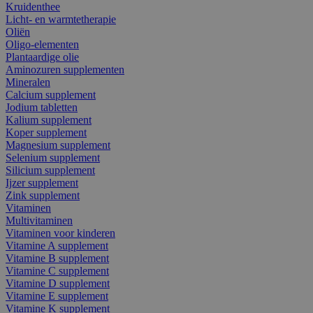
Kruidenthee
Licht- en warmtetherapie
Oliën
Oligo-elementen
Plantaardige olie
Aminozuren supplementen
Mineralen
Calcium supplement
Jodium tabletten
Kalium supplement
Koper supplement
Magnesium supplement
Selenium supplement
Silicium supplement
Ijzer supplement
Zink supplement
Vitaminen
Multivitaminen
Vitaminen voor kinderen
Vitamine A supplement
Vitamine B supplement
Vitamine C supplement
Vitamine D supplement
Vitamine E supplement
Vitamine K supplement