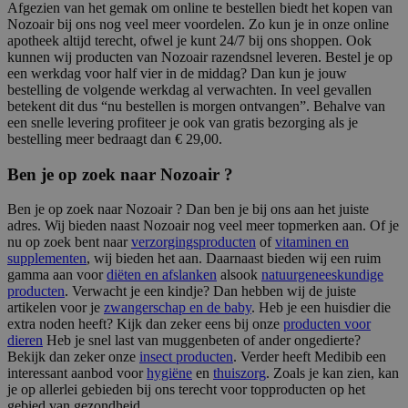
Afgezien van het gemak om online te bestellen biedt het kopen van
Nozoair bij ons nog veel meer voordelen. Zo kun je in onze online
apotheek altijd terecht, ofwel je kunt 24/7 bij ons shoppen. Ook
kunnen wij producten van Nozoair razendsnel leveren. Bestel je op
een werkdag voor half vier in de middag? Dan kun je jouw
bestelling de volgende werkdag al verwachten. In veel gevallen
betekent dit dus “nu bestellen is morgen ontvangen”. Behalve van
een snelle levering profiteer je ook van gratis bezorging als je
bestelling meer bedraagt dan € 29,00.
Ben je op zoek naar Nozoair ?
Ben je op zoek naar Nozoair ? Dan ben je bij ons aan het juiste
adres. Wij bieden naast Nozoair nog veel meer topmerken aan. Of je
nu op zoek bent naar
verzorgingsproducten
of
vitaminen en
supplementen
, wij bieden het aan. Daarnaast bieden wij een ruim
gamma aan voor
diëten en afslanken
alsook
natuurgeneeskundige
producten
. Verwacht je een kindje? Dan hebben wij de juiste
artikelen voor je
zwangerschap en de baby
. Heb je een huisdier die
extra noden heeft? Kijk dan zeker eens bij onze
producten voor
dieren
Heb je snel last van muggenbeten of ander ongedierte?
Bekijk dan zeker onze
insect producten
. Verder heeft Medibib een
interessant aanbod voor
hygiëne
en
thuiszorg
. Zoals je kan zien, kan
je op allerlei gebieden bij ons terecht voor topproducten op het
gebied van gezondheid.