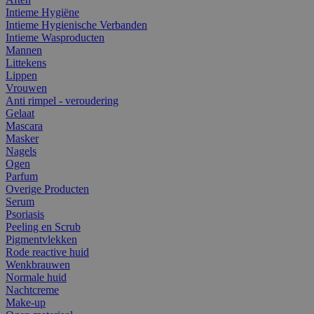
Intieme Hygiëne
Intieme Hygienische Verbanden
Intieme Wasproducten
Mannen
Littekens
Lippen
Vrouwen
Anti rimpel - veroudering
Gelaat
Mascara
Masker
Nagels
Ogen
Parfum
Overige Producten
Serum
Psoriasis
Peeling en Scrub
Pigmentvlekken
Rode reactive huid
Wenkbrauwen
Normale huid
Nachtcreme
Make-up