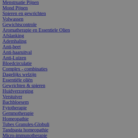
Menstruatie Pijnen
Mond Pijnen
Spieren en gewrichten
Volwassen
Gewichtscontrole
Aromatherapie en Essentiele Olien
Afslanking
Ademhaling
Anti-beet
Anti-haaruitval
Anti-Luizen
Bloedcirculatie
Complex - combinaties
Dagelijks welzijn
Essentiële oliën
Gewrichten & spieren
Huidverzorging
Verstuiver
Bachbloesem
Fytotherapie
Gemmotherapie
Homeopathie
Tubes Granules-Globuli
Tandpasta homeopathie
Micro-immunotherapie