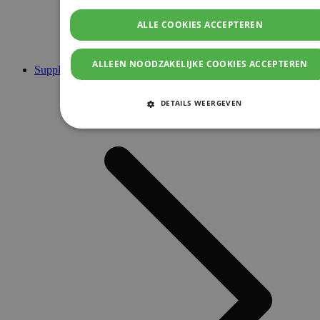
ALLE COOKIES ACCEPTEREN
ALLEEN NOODZAKELIJKE COOKIES ACCEPTEREN
Supplementen
DETAILS WEERGEVEN
STRIKT NOODZAKELIJKE COOKIES
PRESTATIE COOKIES
TARGETING COOKIES
FUNCTIONELE COOKIES
Strikt noodzakelijke cookies
Prestatie cookies