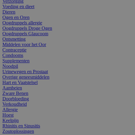
Verzorging
Voeding en dieet
Dieren
Ogen en Oren
Oogdruppels allergie
Oogdruppels Droge Ogen
Oogdruppels Glaucoom
Ontsmetting
Middelen voor het Oor
Contraceptie
Condooms
Supplementen
Noodpil
Urinewegen en Prostaat
Overige geneesmiddelen
Hart en Vaatstelsel
Aambeien
Zware Benen
Doorbloeding
Verkoudheid
Allergie
Hoest
Keelpijn
Rhinitis en Sinusitis
Zoutoplossingen