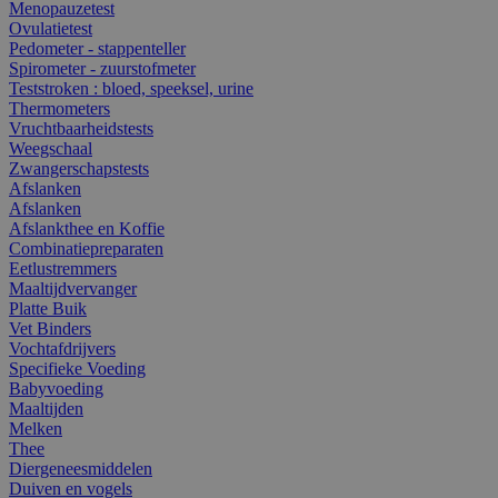
Menopauzetest
Ovulatietest
Pedometer - stappenteller
Spirometer - zuurstofmeter
Teststroken : bloed, speeksel, urine
Thermometers
Vruchtbaarheidstests
Weegschaal
Zwangerschapstests
Afslanken
Afslanken
Afslankthee en Koffie
Combinatiepreparaten
Eetlustremmers
Maaltijdvervanger
Platte Buik
Vet Binders
Vochtafdrijvers
Specifieke Voeding
Babyvoeding
Maaltijden
Melken
Thee
Diergeneesmiddelen
Duiven en vogels