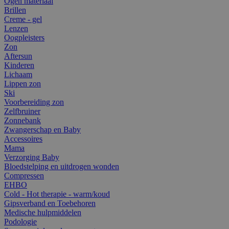
Ogen materiaal
Brillen
Creme - gel
Lenzen
Oogpleisters
Zon
Aftersun
Kinderen
Lichaam
Lippen zon
Ski
Voorbereiding zon
Zelfbruiner
Zonnebank
Zwangerschap en Baby
Accessoires
Mama
Verzorging Baby
Bloedstelping en uitdrogen wonden
Compressen
EHBO
Cold - Hot therapie - warm/koud
Gipsverband en Toebehoren
Medische hulpmiddelen
Podologie