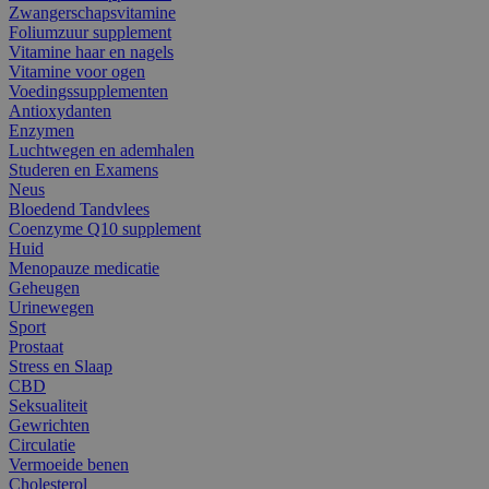
Zwangerschapsvitamine
Foliumzuur supplement
Vitamine haar en nagels
Vitamine voor ogen
Voedingssupplementen
Antioxydanten
Enzymen
Luchtwegen en ademhalen
Studeren en Examens
Neus
Bloedend Tandvlees
Coenzyme Q10 supplement
Huid
Menopauze medicatie
Geheugen
Urinewegen
Sport
Prostaat
Stress en Slaap
CBD
Seksualiteit
Gewrichten
Circulatie
Vermoeide benen
Cholesterol