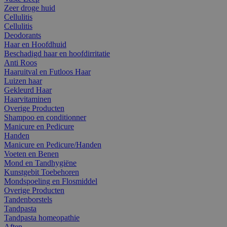
Zeer droge huid
Cellulitis
Cellulitis
Deodorants
Haar en Hoofdhuid
Beschadigd haar en hoofdirritatie
Anti Roos
Haaruitval en Futloos Haar
Luizen haar
Gekleurd Haar
Haarvitaminen
Overige Producten
Shampoo en conditionner
Manicure en Pedicure
Handen
Manicure en Pedicure/Handen
Voeten en Benen
Mond en Tandhygiëne
Kunstgebit Toebehoren
Mondspoeling en Flosmiddel
Overige Producten
Tandenborstels
Tandpasta
Tandpasta homeopathie
Aften