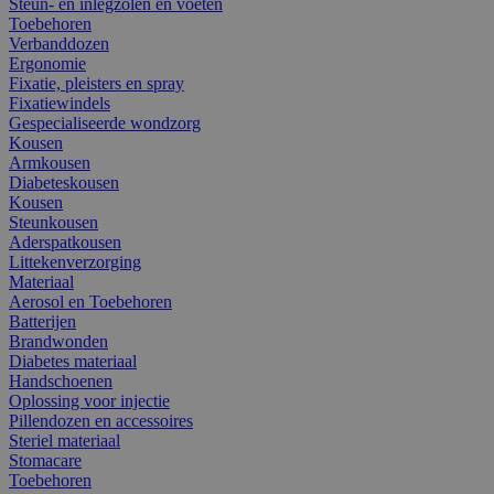
Steun- en inlegzolen en voeten
Toebehoren
Verbanddozen
Ergonomie
Fixatie, pleisters en spray
Fixatiewindels
Gespecialiseerde wondzorg
Kousen
Armkousen
Diabeteskousen
Kousen
Steunkousen
Aderspatkousen
Littekenverzorging
Materiaal
Aerosol en Toebehoren
Batterijen
Brandwonden
Diabetes materiaal
Handschoenen
Oplossing voor injectie
Pillendozen en accessoires
Steriel materiaal
Stomacare
Toebehoren