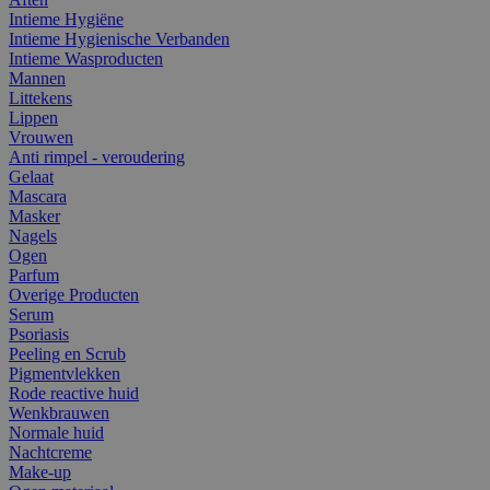
Intieme Hygiëne
Intieme Hygienische Verbanden
Intieme Wasproducten
Mannen
Littekens
Lippen
Vrouwen
Anti rimpel - veroudering
Gelaat
Mascara
Masker
Nagels
Ogen
Parfum
Overige Producten
Serum
Psoriasis
Peeling en Scrub
Pigmentvlekken
Rode reactive huid
Wenkbrauwen
Normale huid
Nachtcreme
Make-up