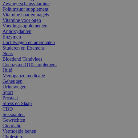
Zwangerschapsvitamine
Foliumzuur supplement
Vitamine haar en nagels
Vitamine voor ogen
Voedingssupplementen
Antioxydanten
Enzymen
Luchtwegen en ademhalen
Studeren en Examens
Neus
Bloedend Tandvlees
Coenzyme Q10 supplement
Huid
Menopauze medicatie
Geheugen
Urinewegen
Sport
Prostaat
Stress en Slaap
CBD
Seksualiteit
Gewrichten
Circulatie
Vermoeide benen
Cholesterol