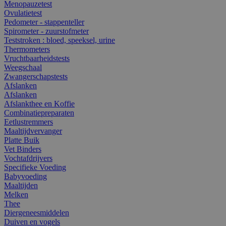
Menopauzetest
Ovulatietest
Pedometer - stappenteller
Spirometer - zuurstofmeter
Teststroken : bloed, speeksel, urine
Thermometers
Vruchtbaarheidstests
Weegschaal
Zwangerschapstests
Afslanken
Afslanken
Afslankthee en Koffie
Combinatiepreparaten
Eetlustremmers
Maaltijdvervanger
Platte Buik
Vet Binders
Vochtafdrijvers
Specifieke Voeding
Babyvoeding
Maaltijden
Melken
Thee
Diergeneesmiddelen
Duiven en vogels