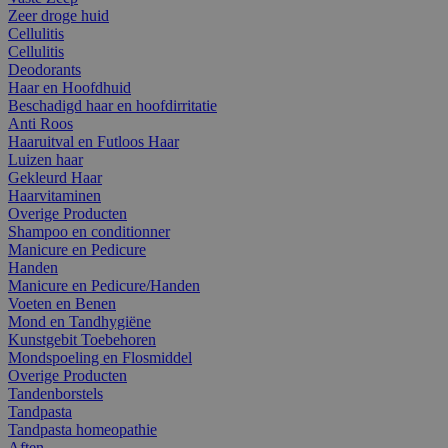
Zeer droge huid
Cellulitis
Cellulitis
Deodorants
Haar en Hoofdhuid
Beschadigd haar en hoofdirritatie
Anti Roos
Haaruitval en Futloos Haar
Luizen haar
Gekleurd Haar
Haarvitaminen
Overige Producten
Shampoo en conditionner
Manicure en Pedicure
Handen
Manicure en Pedicure/Handen
Voeten en Benen
Mond en Tandhygiëne
Kunstgebit Toebehoren
Mondspoeling en Flosmiddel
Overige Producten
Tandenborstels
Tandpasta
Tandpasta homeopathie
Aften