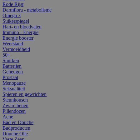
Rode Rijst
Darmflora - metabolisme
Omega 3
Suikerspiegel
Hart- en bloedvaten
Immuno - Energie
Energie booster
Weerstand
Vermoeidheid
50+
Snurken
Batterijen
Geheugen
Prostaat
Menopauze
Seksualiteit
Spieren en gewrichten
Steunkousen
Zware benen
Pillendozen
Acne
Bad en Douche
Badproducten
Douche Olie
Vaste Zeep