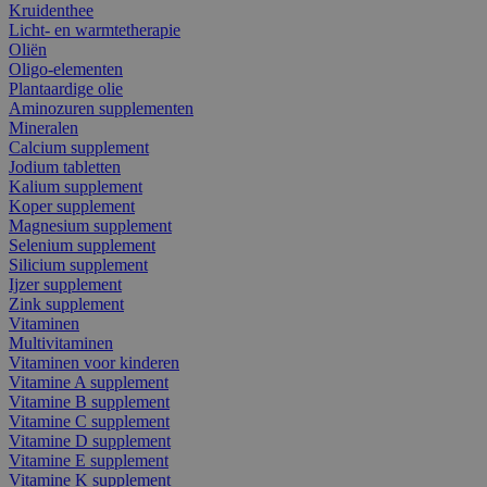
Kruidenthee
Licht- en warmtetherapie
Oliën
Oligo-elementen
Plantaardige olie
Aminozuren supplementen
Mineralen
Calcium supplement
Jodium tabletten
Kalium supplement
Koper supplement
Magnesium supplement
Selenium supplement
Silicium supplement
Ijzer supplement
Zink supplement
Vitaminen
Multivitaminen
Vitaminen voor kinderen
Vitamine A supplement
Vitamine B supplement
Vitamine C supplement
Vitamine D supplement
Vitamine E supplement
Vitamine K supplement