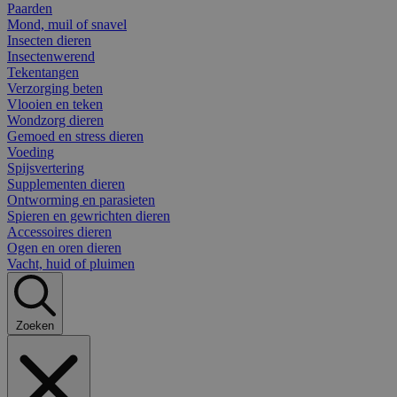
Paarden
Mond, muil of snavel
Insecten dieren
Insectenwerend
Tekentangen
Verzorging beten
Vlooien en teken
Wondzorg dieren
Gemoed en stress dieren
Voeding
Spijsvertering
Supplementen dieren
Ontworming en parasieten
Spieren en gewrichten dieren
Accessoires dieren
Ogen en oren dieren
Vacht, huid of pluimen
Zoeken