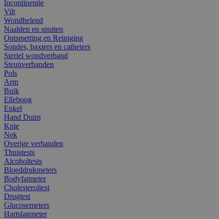
Incontinentie
Vilt
Wondhelend
Naalden en spuiten
Ontsmetting en Reiniging
Sondes, baxters en catheters
Steriel wondverband
Steunverbanden
Pols
Arm
Buik
Elleboog
Enkel
Hand Duim
Knie
Nek
Overige verbanden
Thuistests
Alcoholtests
Bloeddrukmeters
Bodyfatmeter
Cholesteroltest
Drugtest
Glucosemeters
Hartslagmeter