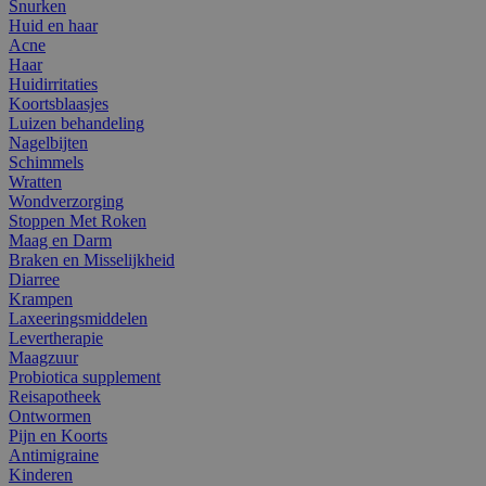
Snurken
Huid en haar
Acne
Haar
Huidirritaties
Koortsblaasjes
Luizen behandeling
Nagelbijten
Schimmels
Wratten
Wondverzorging
Stoppen Met Roken
Maag en Darm
Braken en Misselijkheid
Diarree
Krampen
Laxeeringsmiddelen
Levertherapie
Maagzuur
Probiotica supplement
Reisapotheek
Ontwormen
Pijn en Koorts
Antimigraine
Kinderen