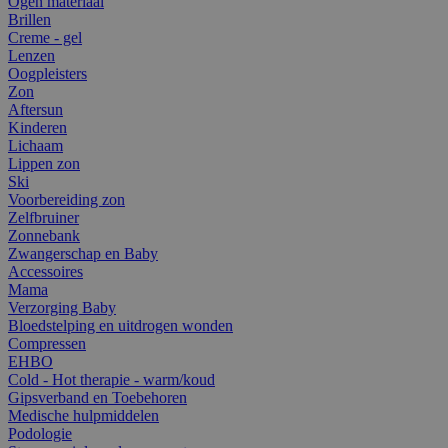
Ogen materiaal
Brillen
Creme - gel
Lenzen
Oogpleisters
Zon
Aftersun
Kinderen
Lichaam
Lippen zon
Ski
Voorbereiding zon
Zelfbruiner
Zonnebank
Zwangerschap en Baby
Accessoires
Mama
Verzorging Baby
Bloedstelping en uitdrogen wonden
Compressen
EHBO
Cold - Hot therapie - warm/koud
Gipsverband en Toebehoren
Medische hulpmiddelen
Podologie