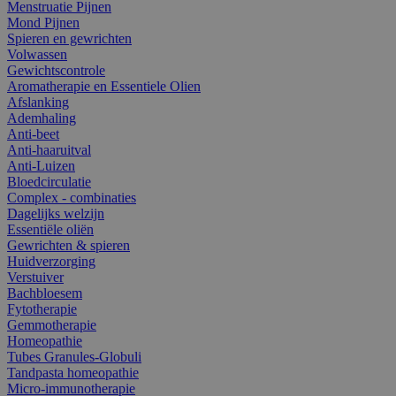
Menstruatie Pijnen
Mond Pijnen
Spieren en gewrichten
Volwassen
Gewichtscontrole
Aromatherapie en Essentiele Olien
Afslanking
Ademhaling
Anti-beet
Anti-haaruitval
Anti-Luizen
Bloedcirculatie
Complex - combinaties
Dagelijks welzijn
Essentiële oliën
Gewrichten & spieren
Huidverzorging
Verstuiver
Bachbloesem
Fytotherapie
Gemmotherapie
Homeopathie
Tubes Granules-Globuli
Tandpasta homeopathie
Micro-immunotherapie