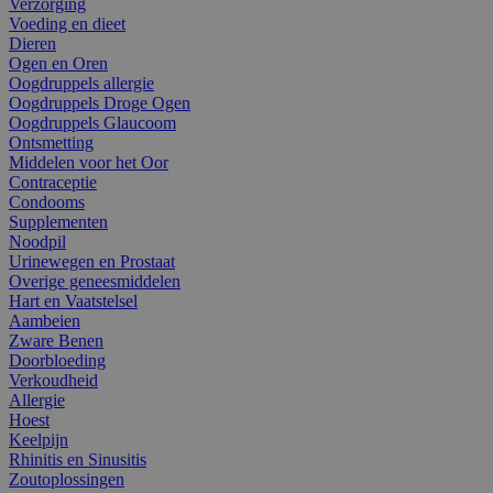
Verzorging
Voeding en dieet
Dieren
Ogen en Oren
Oogdruppels allergie
Oogdruppels Droge Ogen
Oogdruppels Glaucoom
Ontsmetting
Middelen voor het Oor
Contraceptie
Condooms
Supplementen
Noodpil
Urinewegen en Prostaat
Overige geneesmiddelen
Hart en Vaatstelsel
Aambeien
Zware Benen
Doorbloeding
Verkoudheid
Allergie
Hoest
Keelpijn
Rhinitis en Sinusitis
Zoutoplossingen