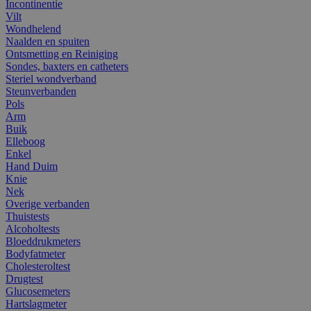
Incontinentie
Vilt
Wondhelend
Naalden en spuiten
Ontsmetting en Reiniging
Sondes, baxters en catheters
Steriel wondverband
Steunverbanden
Pols
Arm
Buik
Elleboog
Enkel
Hand Duim
Knie
Nek
Overige verbanden
Thuistests
Alcoholtests
Bloeddrukmeters
Bodyfatmeter
Cholesteroltest
Drugtest
Glucosemeters
Hartslagmeter