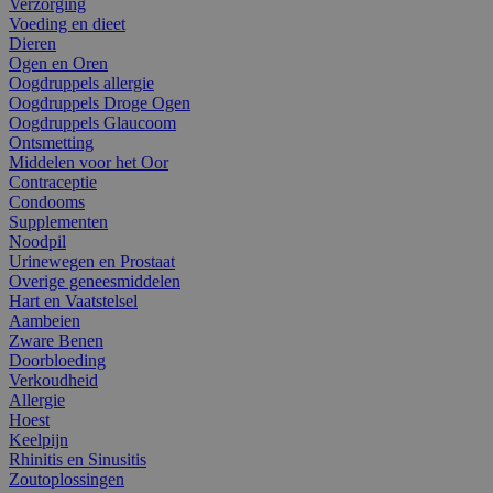
Verzorging
Voeding en dieet
Dieren
Ogen en Oren
Oogdruppels allergie
Oogdruppels Droge Ogen
Oogdruppels Glaucoom
Ontsmetting
Middelen voor het Oor
Contraceptie
Condooms
Supplementen
Noodpil
Urinewegen en Prostaat
Overige geneesmiddelen
Hart en Vaatstelsel
Aambeien
Zware Benen
Doorbloeding
Verkoudheid
Allergie
Hoest
Keelpijn
Rhinitis en Sinusitis
Zoutoplossingen