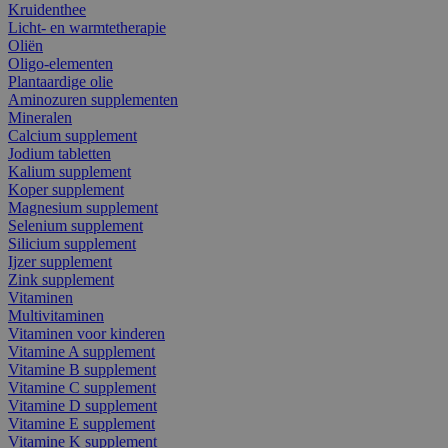
Kruidenthee
Licht- en warmtetherapie
Oliën
Oligo-elementen
Plantaardige olie
Aminozuren supplementen
Mineralen
Calcium supplement
Jodium tabletten
Kalium supplement
Koper supplement
Magnesium supplement
Selenium supplement
Silicium supplement
Ijzer supplement
Zink supplement
Vitaminen
Multivitaminen
Vitaminen voor kinderen
Vitamine A supplement
Vitamine B supplement
Vitamine C supplement
Vitamine D supplement
Vitamine E supplement
Vitamine K supplement