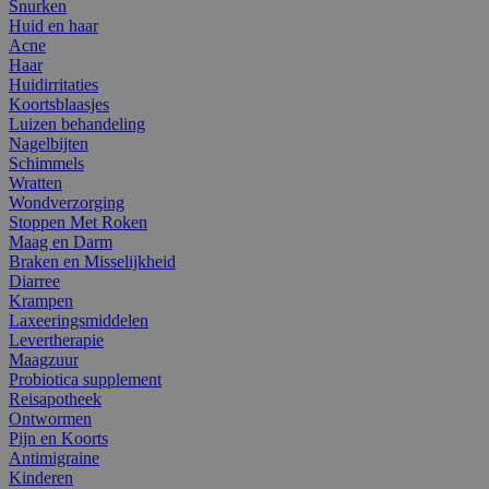
Snurken
Huid en haar
Acne
Haar
Huidirritaties
Koortsblaasjes
Luizen behandeling
Nagelbijten
Schimmels
Wratten
Wondverzorging
Stoppen Met Roken
Maag en Darm
Braken en Misselijkheid
Diarree
Krampen
Laxeeringsmiddelen
Levertherapie
Maagzuur
Probiotica supplement
Reisapotheek
Ontwormen
Pijn en Koorts
Antimigraine
Kinderen