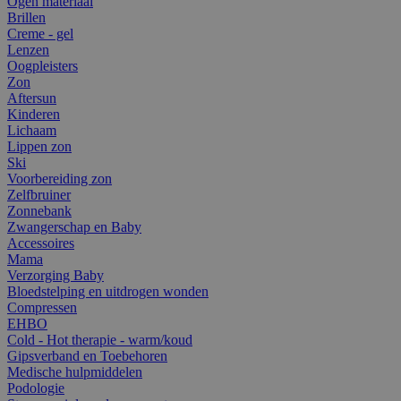
Ogen materiaal
Brillen
Creme - gel
Lenzen
Oogpleisters
Zon
Aftersun
Kinderen
Lichaam
Lippen zon
Ski
Voorbereiding zon
Zelfbruiner
Zonnebank
Zwangerschap en Baby
Accessoires
Mama
Verzorging Baby
Bloedstelping en uitdrogen wonden
Compressen
EHBO
Cold - Hot therapie - warm/koud
Gipsverband en Toebehoren
Medische hulpmiddelen
Podologie