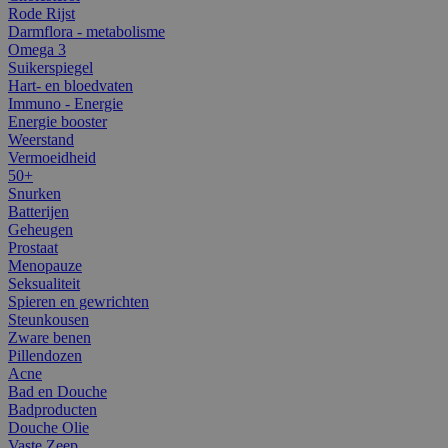
Rode Rijst
Darmflora - metabolisme
Omega 3
Suikerspiegel
Hart- en bloedvaten
Immuno - Energie
Energie booster
Weerstand
Vermoeidheid
50+
Snurken
Batterijen
Geheugen
Prostaat
Menopauze
Seksualiteit
Spieren en gewrichten
Steunkousen
Zware benen
Pillendozen
Acne
Bad en Douche
Badproducten
Douche Olie
Vaste Zeep