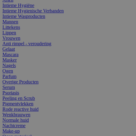
Intieme Hygiëne
Intieme Hygienische Verbanden
Intieme Wasproducten
Mannen
Littekens
Lippen
Vrouwen
Anti rimpel - veroudering
Gelaat
Mascara
Masker
Nagels
Ogen
Parfum
Overige Producten
Serum
Psoriasis
Peeling en Scrub
Pigmentvlekken
Rode reactive huid
Wenkbrauwen
Normale huid
Nachtcreme
Make-up