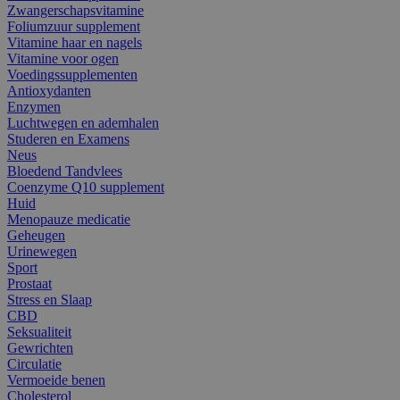
Zwangerschapsvitamine
Foliumzuur supplement
Vitamine haar en nagels
Vitamine voor ogen
Voedingssupplementen
Antioxydanten
Enzymen
Luchtwegen en ademhalen
Studeren en Examens
Neus
Bloedend Tandvlees
Coenzyme Q10 supplement
Huid
Menopauze medicatie
Geheugen
Urinewegen
Sport
Prostaat
Stress en Slaap
CBD
Seksualiteit
Gewrichten
Circulatie
Vermoeide benen
Cholesterol