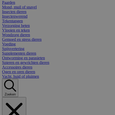
Paarden
Mond, muil of snavel
Insecten dieren
Insectenwerend
Tekentangen
Verzorging beten
Vlooien en teken
Wondzorg dieren
Gemoed en stress dieren
Voeding
Spijsvertering
Supplementen dieren
Ontworming en parasieten
Spieren en gewrichten dieren
Accessoires dieren
Ogen en oren dieren
Vacht, huid of pluimen
Zoeken