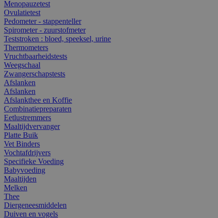
Menopauzetest
Ovulatietest
Pedometer - stappenteller
Spirometer - zuurstofmeter
Teststroken : bloed, speeksel, urine
Thermometers
Vruchtbaarheidstests
Weegschaal
Zwangerschapstests
Afslanken
Afslanken
Afslankthee en Koffie
Combinatiepreparaten
Eetlustremmers
Maaltijdvervanger
Platte Buik
Vet Binders
Vochtafdrijvers
Specifieke Voeding
Babyvoeding
Maaltijden
Melken
Thee
Diergeneesmiddelen
Duiven en vogels