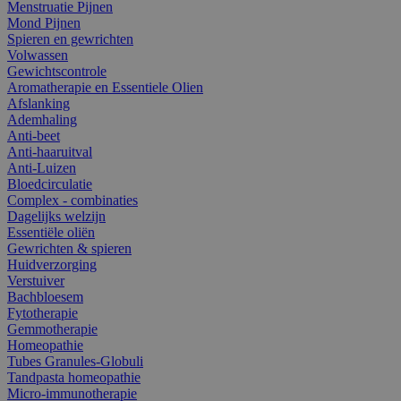
Menstruatie Pijnen
Mond Pijnen
Spieren en gewrichten
Volwassen
Gewichtscontrole
Aromatherapie en Essentiele Olien
Afslanking
Ademhaling
Anti-beet
Anti-haaruitval
Anti-Luizen
Bloedcirculatie
Complex - combinaties
Dagelijks welzijn
Essentiële oliën
Gewrichten & spieren
Huidverzorging
Verstuiver
Bachbloesem
Fytotherapie
Gemmotherapie
Homeopathie
Tubes Granules-Globuli
Tandpasta homeopathie
Micro-immunotherapie