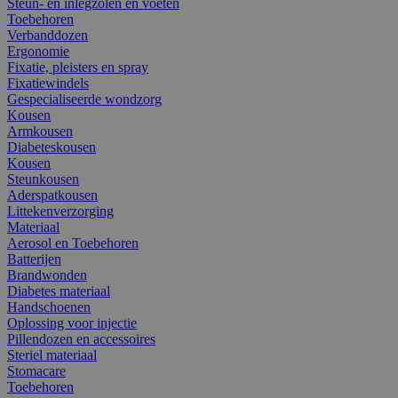
Steun- en inlegzolen en voeten
Toebehoren
Verbanddozen
Ergonomie
Fixatie, pleisters en spray
Fixatiewindels
Gespecialiseerde wondzorg
Kousen
Armkousen
Diabeteskousen
Kousen
Steunkousen
Aderspatkousen
Littekenverzorging
Materiaal
Aerosol en Toebehoren
Batterijen
Brandwonden
Diabetes materiaal
Handschoenen
Oplossing voor injectie
Pillendozen en accessoires
Steriel materiaal
Stomacare
Toebehoren