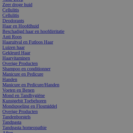
Zeer droge huid
Cellulitis
Cellulitis
Deodorants
Haar en Hoofdhuid
Beschadigd haar en hoofdirritatie
Anti Roos
Haaruitval en Futloos Haar
Luizen haar
Gekleurd Haar
Haarvitaminen
Overige Producten
Shampoo en conditionner
Manicure en Pedicure
Handen
Manicure en Pedicure/Handen
Voeten en Benen
Mond en Tandhygiëne
Kunstgebit Toebehoren
Mondspoeling en Flosmiddel
Overige Producten
Tandenborstels
Tandpasta
Tandpasta homeopathie
Aften