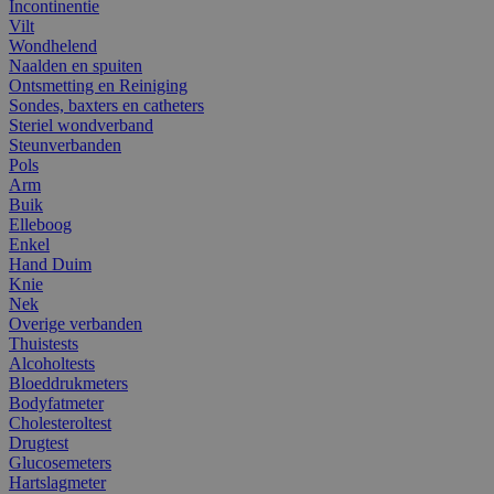
Incontinentie
Vilt
Wondhelend
Naalden en spuiten
Ontsmetting en Reiniging
Sondes, baxters en catheters
Steriel wondverband
Steunverbanden
Pols
Arm
Buik
Elleboog
Enkel
Hand Duim
Knie
Nek
Overige verbanden
Thuistests
Alcoholtests
Bloeddrukmeters
Bodyfatmeter
Cholesteroltest
Drugtest
Glucosemeters
Hartslagmeter