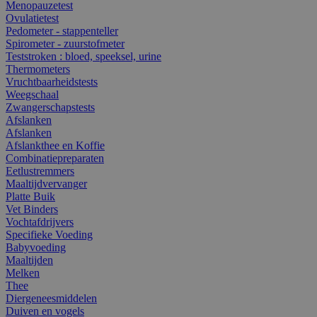
Menopauzetest
Ovulatietest
Pedometer - stappenteller
Spirometer - zuurstofmeter
Teststroken : bloed, speeksel, urine
Thermometers
Vruchtbaarheidstests
Weegschaal
Zwangerschapstests
Afslanken
Afslanken
Afslankthee en Koffie
Combinatiepreparaten
Eetlustremmers
Maaltijdvervanger
Platte Buik
Vet Binders
Vochtafdrijvers
Specifieke Voeding
Babyvoeding
Maaltijden
Melken
Thee
Diergeneesmiddelen
Duiven en vogels