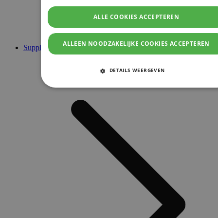
ALLE COOKIES ACCEPTEREN
ALLEEN NOODZAKELIJKE COOKIES ACCEPTEREN
Supplementen
DETAILS WEERGEVEN
STRIKT NOODZAKELIJKE COOKIES
PRESTATIE COOKIES
TARGETING COOKIES
FUNCTIONELE COOKIES
Strikt noodzakelijke cookies
Prestatie cookies