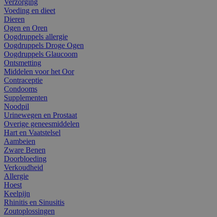
Verzorging
Voeding en dieet
Dieren
Ogen en Oren
Oogdruppels allergie
Oogdruppels Droge Ogen
Oogdruppels Glaucoom
Ontsmetting
Middelen voor het Oor
Contraceptie
Condooms
Supplementen
Noodpil
Urinewegen en Prostaat
Overige geneesmiddelen
Hart en Vaatstelsel
Aambeien
Zware Benen
Doorbloeding
Verkoudheid
Allergie
Hoest
Keelpijn
Rhinitis en Sinusitis
Zoutoplossingen