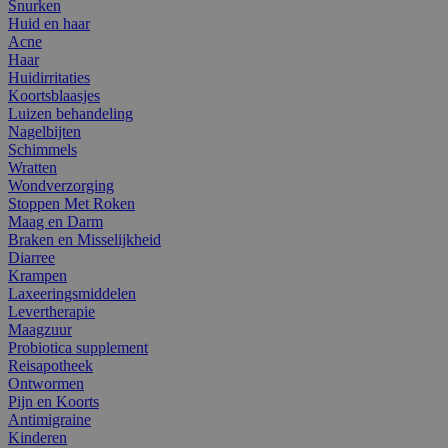
Snurken
Huid en haar
Acne
Haar
Huidirritaties
Koortsblaasjes
Luizen behandeling
Nagelbijten
Schimmels
Wratten
Wondverzorging
Stoppen Met Roken
Maag en Darm
Braken en Misselijkheid
Diarree
Krampen
Laxeeringsmiddelen
Levertherapie
Maagzuur
Probiotica supplement
Reisapotheek
Ontwormen
Pijn en Koorts
Antimigraine
Kinderen