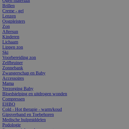
Ogen materiaal
Brillen
Creme - gel
Lenzen
Oogpleisters
Zon
Aftersun
Kinderen
Lichaam
Lippen zon
Ski
Voorbereiding zon
Zelfbruiner
Zonnebank
Zwangerschap en Baby
Accessoires
Mama
Verzorging Baby
Bloedstelping en uitdrogen wonden
Compressen
EHBO
Cold - Hot therapie - warm/koud
Gipsverband en Toebehoren
Medische hulpmiddelen
Podologie