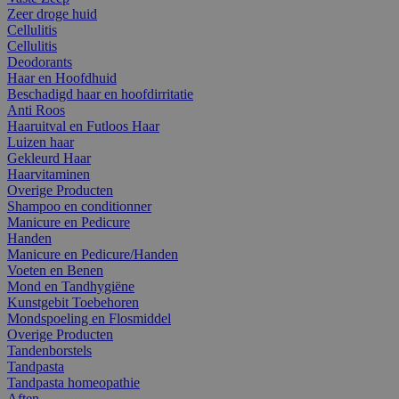
Zeer droge huid
Cellulitis
Cellulitis
Deodorants
Haar en Hoofdhuid
Beschadigd haar en hoofdirritatie
Anti Roos
Haaruitval en Futloos Haar
Luizen haar
Gekleurd Haar
Haarvitaminen
Overige Producten
Shampoo en conditionner
Manicure en Pedicure
Handen
Manicure en Pedicure/Handen
Voeten en Benen
Mond en Tandhygiëne
Kunstgebit Toebehoren
Mondspoeling en Flosmiddel
Overige Producten
Tandenborstels
Tandpasta
Tandpasta homeopathie
Aften