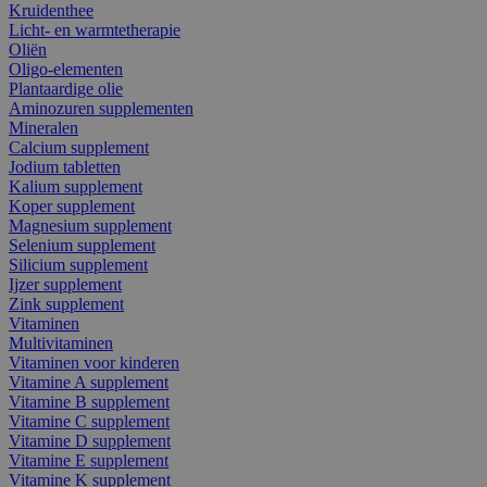
Kruidenthee
Licht- en warmtetherapie
Oliën
Oligo-elementen
Plantaardige olie
Aminozuren supplementen
Mineralen
Calcium supplement
Jodium tabletten
Kalium supplement
Koper supplement
Magnesium supplement
Selenium supplement
Silicium supplement
Ijzer supplement
Zink supplement
Vitaminen
Multivitaminen
Vitaminen voor kinderen
Vitamine A supplement
Vitamine B supplement
Vitamine C supplement
Vitamine D supplement
Vitamine E supplement
Vitamine K supplement