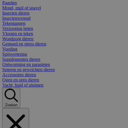
Paarden
Mond, muil of snavel
Insecten dieren
Insectenwerend
Tekentangen
Verzorging beten
Vlooien en teken
Wondzorg dieren
Gemoed en stress dieren
Voeding
Spijsvertering
Supplementen dieren
Ontworming en parasieten
Spieren en gewrichten dieren
Accessoires dieren
Ogen en oren dieren
Vacht, huid of pluimen
Zoeken