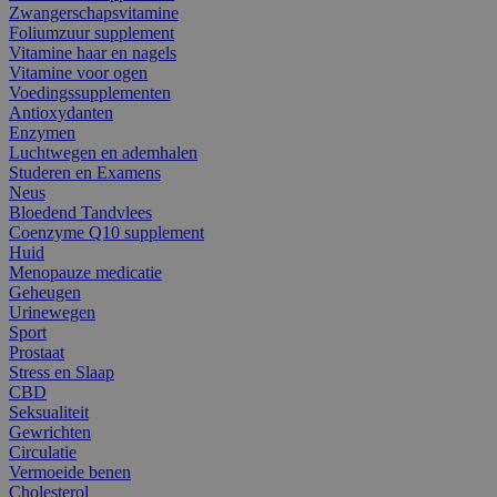
Zwangerschapsvitamine
Foliumzuur supplement
Vitamine haar en nagels
Vitamine voor ogen
Voedingssupplementen
Antioxydanten
Enzymen
Luchtwegen en ademhalen
Studeren en Examens
Neus
Bloedend Tandvlees
Coenzyme Q10 supplement
Huid
Menopauze medicatie
Geheugen
Urinewegen
Sport
Prostaat
Stress en Slaap
CBD
Seksualiteit
Gewrichten
Circulatie
Vermoeide benen
Cholesterol