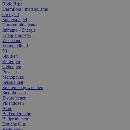
Rode Rijst
Darmflora - metabolisme
Omega 3
Suikerspiegel
Hart- en bloedvaten
Immuno - Energie
Energie booster
Weerstand
Vermoeidheid
50+
Snurken
Batterijen
Geheugen
Prostaat
Menopauze
Seksualiteit
Spieren en gewrichten
Steunkousen
Zware benen
Pillendozen
Acne
Bad en Douche
Badproducten
Douche Olie
Vaste Zeep