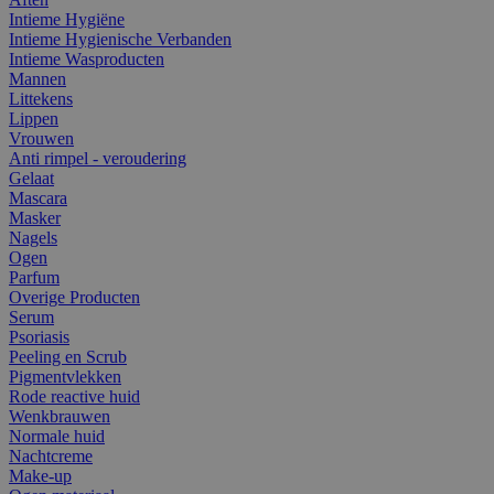
Intieme Hygiëne
Intieme Hygienische Verbanden
Intieme Wasproducten
Mannen
Littekens
Lippen
Vrouwen
Anti rimpel - veroudering
Gelaat
Mascara
Masker
Nagels
Ogen
Parfum
Overige Producten
Serum
Psoriasis
Peeling en Scrub
Pigmentvlekken
Rode reactive huid
Wenkbrauwen
Normale huid
Nachtcreme
Make-up