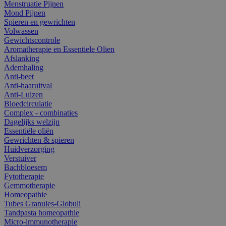
Menstruatie Pijnen
Mond Pijnen
Spieren en gewrichten
Volwassen
Gewichtscontrole
Aromatherapie en Essentiele Olien
Afslanking
Ademhaling
Anti-beet
Anti-haaruitval
Anti-Luizen
Bloedcirculatie
Complex - combinaties
Dagelijks welzijn
Essentiële oliën
Gewrichten & spieren
Huidverzorging
Verstuiver
Bachbloesem
Fytotherapie
Gemmotherapie
Homeopathie
Tubes Granules-Globuli
Tandpasta homeopathie
Micro-immunotherapie