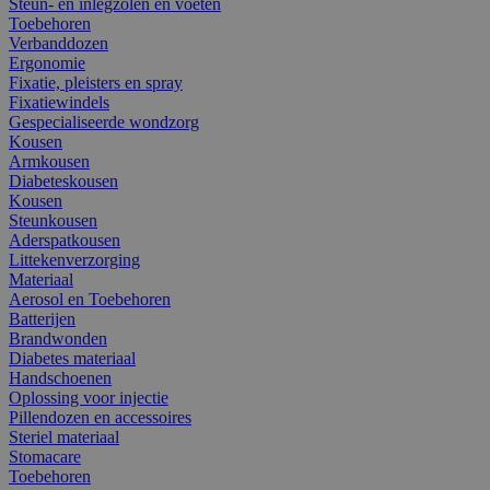
Steun- en inlegzolen en voeten
Toebehoren
Verbanddozen
Ergonomie
Fixatie, pleisters en spray
Fixatiewindels
Gespecialiseerde wondzorg
Kousen
Armkousen
Diabeteskousen
Kousen
Steunkousen
Aderspatkousen
Littekenverzorging
Materiaal
Aerosol en Toebehoren
Batterijen
Brandwonden
Diabetes materiaal
Handschoenen
Oplossing voor injectie
Pillendozen en accessoires
Steriel materiaal
Stomacare
Toebehoren