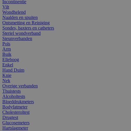
Incontinentie
Vilt
Wondhelend
Naalden en spuiten
Ontsmetting en Reiniging
Sondes, baxters en catheters
Steriel wondverband
Steunverbanden
Pols
Arm
Buik
Elleboog
Enkel
Hand Duim
Knie
Nek
Overige verbanden
Thuistests
Alcoholtests
Bloeddrukmeters
Bodyfatmeter
Cholesteroltest
Drugtest
Glucosemeters
Hartslagmeter