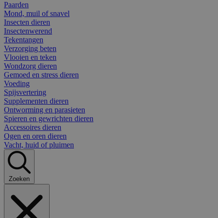
Paarden
Mond, muil of snavel
Insecten dieren
Insectenwerend
Tekentangen
Verzorging beten
Vlooien en teken
Wondzorg dieren
Gemoed en stress dieren
Voeding
Spijsvertering
Supplementen dieren
Ontworming en parasieten
Spieren en gewrichten dieren
Accessoires dieren
Ogen en oren dieren
Vacht, huid of pluimen
Zoeken