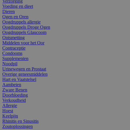
Verzorging
Voeding en dieet
Dieren
Ogen en Oren
Oogdruppels allergie
Oogdruppels Droge Ogen
Oogdruppels Glaucoom
Ontsmetting
Middelen voor het Oor
Contraceptie
Condooms
Supplementen
Noodpil
Urinewegen en Prostaat
Overige geneesmiddelen
Hart en Vaatstelsel
Aambeien
Zware Benen
Doorbloeding
Verkoudheid
Allergie
Hoest
Keelpijn
Rhinitis en Sinusitis
Zoutoplossingen