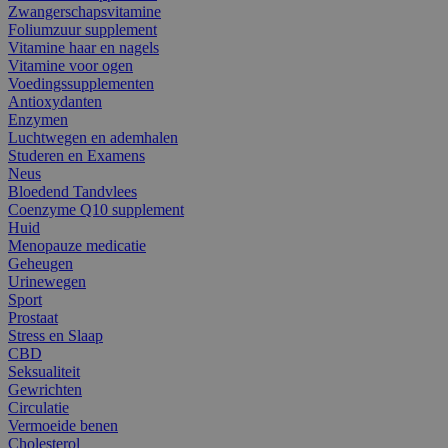
Zwangerschapsvitamine
Foliumzuur supplement
Vitamine haar en nagels
Vitamine voor ogen
Voedingssupplementen
Antioxydanten
Enzymen
Luchtwegen en ademhalen
Studeren en Examens
Neus
Bloedend Tandvlees
Coenzyme Q10 supplement
Huid
Menopauze medicatie
Geheugen
Urinewegen
Sport
Prostaat
Stress en Slaap
CBD
Seksualiteit
Gewrichten
Circulatie
Vermoeide benen
Cholesterol