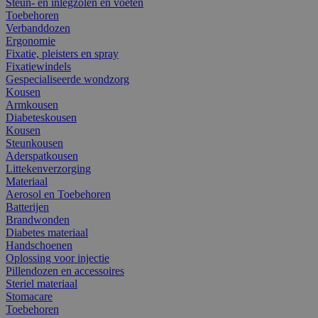
Steun- en inlegzolen en voeten
Toebehoren
Verbanddozen
Ergonomie
Fixatie, pleisters en spray
Fixatiewindels
Gespecialiseerde wondzorg
Kousen
Armkousen
Diabeteskousen
Kousen
Steunkousen
Aderspatkousen
Littekenverzorging
Materiaal
Aerosol en Toebehoren
Batterijen
Brandwonden
Diabetes materiaal
Handschoenen
Oplossing voor injectie
Pillendozen en accessoires
Steriel materiaal
Stomacare
Toebehoren