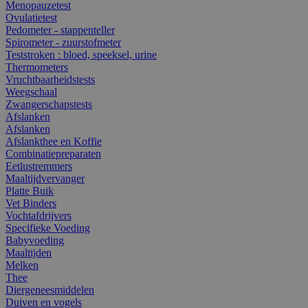
Menopauzetest
Ovulatietest
Pedometer - stappenteller
Spirometer - zuurstofmeter
Teststroken : bloed, speeksel, urine
Thermometers
Vruchtbaarheidstests
Weegschaal
Zwangerschapstests
Afslanken
Afslanken
Afslankthee en Koffie
Combinatiepreparaten
Eetlustremmers
Maaltijdvervanger
Platte Buik
Vet Binders
Vochtafdrijvers
Specifieke Voeding
Babyvoeding
Maaltijden
Melken
Thee
Diergeneesmiddelen
Duiven en vogels