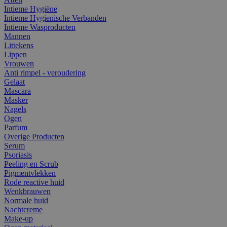
Intieme Hygiëne
Intieme Hygienische Verbanden
Intieme Wasproducten
Mannen
Littekens
Lippen
Vrouwen
Anti rimpel - veroudering
Gelaat
Mascara
Masker
Nagels
Ogen
Parfum
Overige Producten
Serum
Psoriasis
Peeling en Scrub
Pigmentvlekken
Rode reactive huid
Wenkbrauwen
Normale huid
Nachtcreme
Make-up