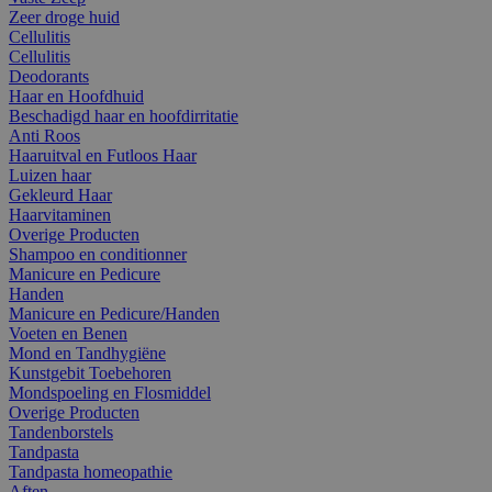
Zeer droge huid
Cellulitis
Cellulitis
Deodorants
Haar en Hoofdhuid
Beschadigd haar en hoofdirritatie
Anti Roos
Haaruitval en Futloos Haar
Luizen haar
Gekleurd Haar
Haarvitaminen
Overige Producten
Shampoo en conditionner
Manicure en Pedicure
Handen
Manicure en Pedicure/Handen
Voeten en Benen
Mond en Tandhygiëne
Kunstgebit Toebehoren
Mondspoeling en Flosmiddel
Overige Producten
Tandenborstels
Tandpasta
Tandpasta homeopathie
Aften