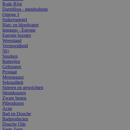
Rode Rijst
Darmflora - metabolisme
Omega 3
Suikerspiegel
Hart- en bloedvaten
Immuno - Energie
Energie booster
Weerstand
Vermoeidheid
50+
Snurken
Batterijen
Geheugen
Prostaat
Menopauze
Seksualiteit
Spieren en gewrichten
Steunkousen
Zware benen
Pillendozen
Acne
Bad en Douche
Badproducten
Douche Olie
Vaste Zeep