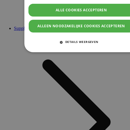
ALLE COOKIES ACCEPTEREN
ALLEEN NOODZAKELIJKE COOKIES ACCEPTEREN
Supplementen
DETAILS WEERGEVEN
STRIKT NOODZAKELIJKE COOKIES
PRESTATIE COOKIES
TARGETING COOKIES
FUNCTIONELE COOKIES
Strikt noodzakelijke cookies
Prestatie cookies