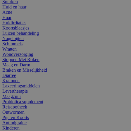
Snurken
Huid en haar
Acne
Haar
Huidirritaties
Koortsblaasjes
Luizen behandeling
Nagelbijten
Schimmels
Wratten
Wondverzorging
Stoppen Met Roken
Maag en Darm
Braken en Misselijkheid
Diarree
Krampen
Laxeeringsmiddelen
Levertherapie
Maagzuur
Probiotica supplement
Reisapotheek
Ontwormen
Pijn en Koorts
Antimigraine
Kinderen