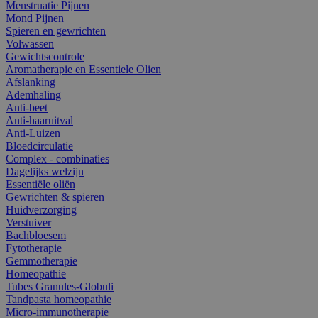
Menstruatie Pijnen
Mond Pijnen
Spieren en gewrichten
Volwassen
Gewichtscontrole
Aromatherapie en Essentiele Olien
Afslanking
Ademhaling
Anti-beet
Anti-haaruitval
Anti-Luizen
Bloedcirculatie
Complex - combinaties
Dagelijks welzijn
Essentiële oliën
Gewrichten & spieren
Huidverzorging
Verstuiver
Bachbloesem
Fytotherapie
Gemmotherapie
Homeopathie
Tubes Granules-Globuli
Tandpasta homeopathie
Micro-immunotherapie