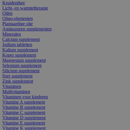
Kruidenthee
Licht- en warmtetherapie
Oliën
Oligo-elementen
Plantaardige olie
Aminozuren supplementen
Mineralen
Calcium supplement
Jodium tabletten
Kalium supplement
Koper supplement
Magnesium supplement
Selenium supplement
Silicium supplement
Ijzer supplement
Zink supplement
Vitaminen
Multivitaminen
Vitaminen voor kinderen
Vitamine A supplement
Vitamine B supplement
Vitamine C supplement
Vitamine D supplement
Vitamine E supplement
Vitamine K supplement