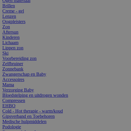
Ogen materiaal
Brillen
Creme - gel
Lenzen
Oogpleisters
Zon
Aftersun
Kinderen
Lichaam
Lippen zon
Ski
Voorbereiding zon
Zelfbruiner
Zonnebank
Zwangerschap en Baby
Accessoires
Mama
Verzorging Baby
Bloedstelping en uitdrogen wonden
Compressen
EHBO
Cold - Hot therapie - warm/koud
Gipsverband en Toebehoren
Medische hulpmiddelen
Podologie