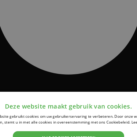
Deze website maakt gebruik van cookies.
site gebruikt cookies om uw gebruikerservaring te verbeteren. Door onze w
n, stemt u in met alle cookies in overeenstemming met ons Cookiebeleid.
Le