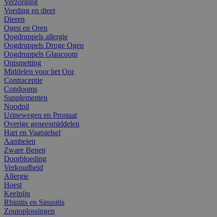
Verzorging
Voeding en dieet
Dieren
Ogen en Oren
Oogdruppels allergie
Oogdruppels Droge Ogen
Oogdruppels Glaucoom
Ontsmetting
Middelen voor het Oor
Contraceptie
Condooms
Supplementen
Noodpil
Urinewegen en Prostaat
Overige geneesmiddelen
Hart en Vaatstelsel
Aambeien
Zware Benen
Doorbloeding
Verkoudheid
Allergie
Hoest
Keelpijn
Rhinitis en Sinusitis
Zoutoplossingen