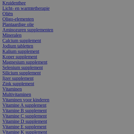
Kruidenthee
Licht- en warmtetherapie
Oliën
Oligo-elementen
Plantaardige olie
Aminozuren supplementen
Mineralen
Calcium supplement
Jodium tabletten
Kalium supplement
Koper supplement
Magnesium supplement
Selenium supplement
Silicium supplement
Ijzer supplement
Zink supplement
Vitaminen
Multivitaminen
Vitaminen voor kinderen
Vitamine A supplement
Vitamine B supplement
Vitamine C supplement
Vitamine D supplement
Vitamine E supplement
Vitamine K supplement