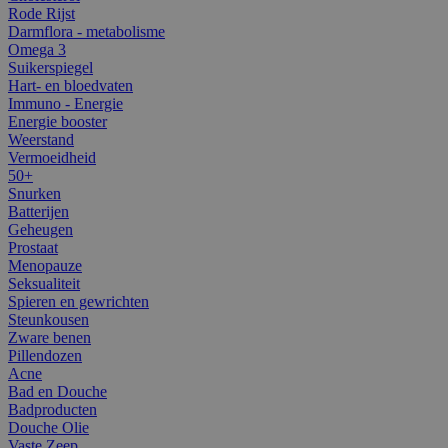
Rode Rijst
Darmflora - metabolisme
Omega 3
Suikerspiegel
Hart- en bloedvaten
Immuno - Energie
Energie booster
Weerstand
Vermoeidheid
50+
Snurken
Batterijen
Geheugen
Prostaat
Menopauze
Seksualiteit
Spieren en gewrichten
Steunkousen
Zware benen
Pillendozen
Acne
Bad en Douche
Badproducten
Douche Olie
Vaste Zeep