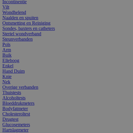
Incontinentie
Vilt
Wondhelend
Naalden en spuiten
Ontsmetting en Reiniging
Sondes, baxters en catheters
Steriel wondverband
Steunverbanden
Pols
Arm
Buik
Elleboog
Enkel
Hand Duim
Knie
Nek
Overige verbanden
Thuistests
Alcoholtests
Bloeddrukmeters
Bodyfatmeter
Cholesteroltest
Drugtest
Glucosemeters
Hartslagmeter