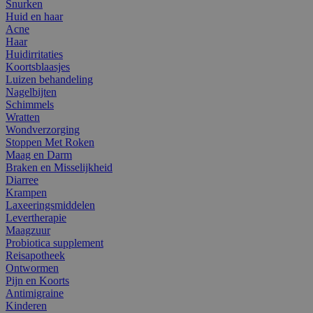
Snurken
Huid en haar
Acne
Haar
Huidirritaties
Koortsblaasjes
Luizen behandeling
Nagelbijten
Schimmels
Wratten
Wondverzorging
Stoppen Met Roken
Maag en Darm
Braken en Misselijkheid
Diarree
Krampen
Laxeeringsmiddelen
Levertherapie
Maagzuur
Probiotica supplement
Reisapotheek
Ontwormen
Pijn en Koorts
Antimigraine
Kinderen