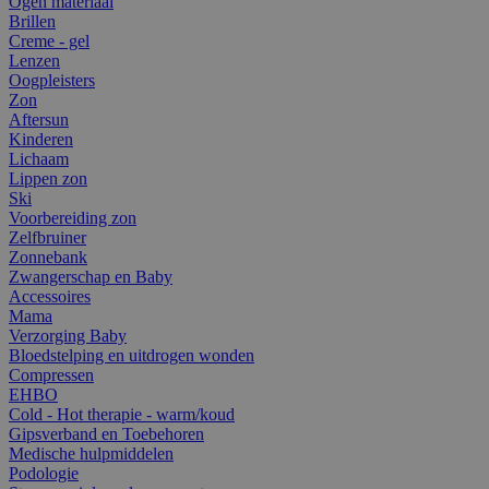
Ogen materiaal
Brillen
Creme - gel
Lenzen
Oogpleisters
Zon
Aftersun
Kinderen
Lichaam
Lippen zon
Ski
Voorbereiding zon
Zelfbruiner
Zonnebank
Zwangerschap en Baby
Accessoires
Mama
Verzorging Baby
Bloedstelping en uitdrogen wonden
Compressen
EHBO
Cold - Hot therapie - warm/koud
Gipsverband en Toebehoren
Medische hulpmiddelen
Podologie