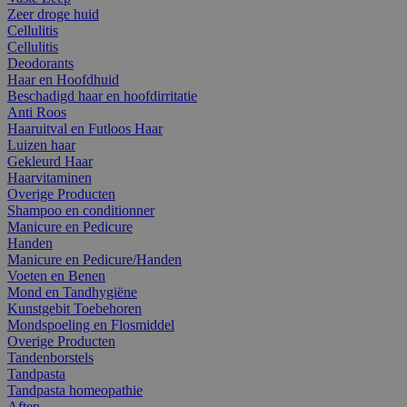
Zeer droge huid
Cellulitis
Cellulitis
Deodorants
Haar en Hoofdhuid
Beschadigd haar en hoofdirritatie
Anti Roos
Haaruitval en Futloos Haar
Luizen haar
Gekleurd Haar
Haarvitaminen
Overige Producten
Shampoo en conditionner
Manicure en Pedicure
Handen
Manicure en Pedicure/Handen
Voeten en Benen
Mond en Tandhygiëne
Kunstgebit Toebehoren
Mondspoeling en Flosmiddel
Overige Producten
Tandenborstels
Tandpasta
Tandpasta homeopathie
Aften