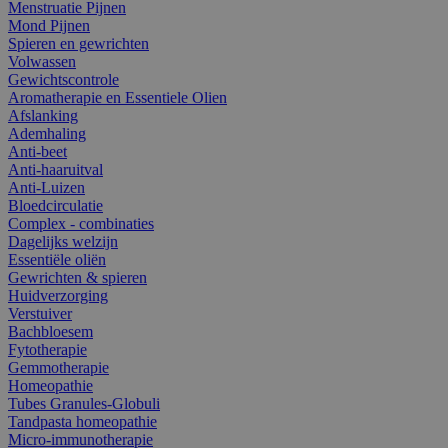
Menstruatie Pijnen
Mond Pijnen
Spieren en gewrichten
Volwassen
Gewichtscontrole
Aromatherapie en Essentiele Olien
Afslanking
Ademhaling
Anti-beet
Anti-haaruitval
Anti-Luizen
Bloedcirculatie
Complex - combinaties
Dagelijks welzijn
Essentiële oliën
Gewrichten & spieren
Huidverzorging
Verstuiver
Bachbloesem
Fytotherapie
Gemmotherapie
Homeopathie
Tubes Granules-Globuli
Tandpasta homeopathie
Micro-immunotherapie