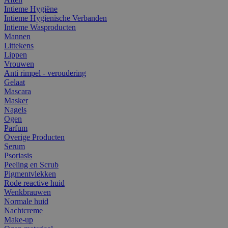
Intieme Hygiëne
Intieme Hygienische Verbanden
Intieme Wasproducten
Mannen
Littekens
Lippen
Vrouwen
Anti rimpel - veroudering
Gelaat
Mascara
Masker
Nagels
Ogen
Parfum
Overige Producten
Serum
Psoriasis
Peeling en Scrub
Pigmentvlekken
Rode reactive huid
Wenkbrauwen
Normale huid
Nachtcreme
Make-up