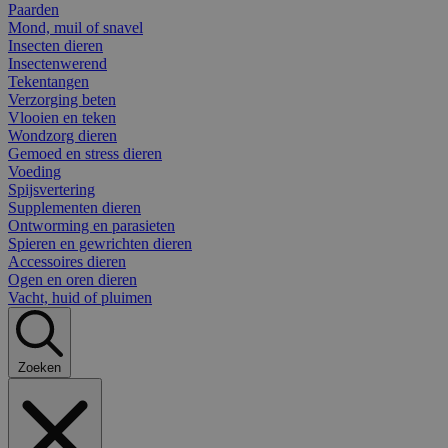
Paarden
Mond, muil of snavel
Insecten dieren
Insectenwerend
Tekentangen
Verzorging beten
Vlooien en teken
Wondzorg dieren
Gemoed en stress dieren
Voeding
Spijsvertering
Supplementen dieren
Ontworming en parasieten
Spieren en gewrichten dieren
Accessoires dieren
Ogen en oren dieren
Vacht, huid of pluimen
Zoeken