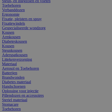
Steun- en inlegzolen en voeten
Toebehoren
Verbanddozen
Ergonomie
Fixatie, pleisters en spray
Fixatiewindels
Gespecialiseerde wondzorg
Kousen
Armkousen
Diabeteskousen
Kousen
Steunkousen
Aderspatkousen
Littekenverzorging
Materiaal
Aerosol en Toebehoren
Batterijen
Brandwonden
Diabetes materiaal
Handschoenen
Oplossing voor injectie
Pillendozen en accessoires
Steriel materiaal
Stomacare
Toebehoren