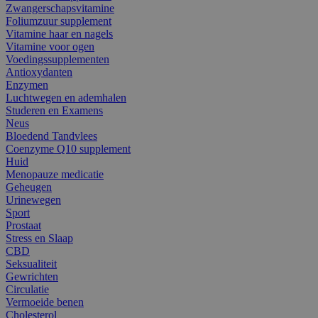
Zwangerschapsvitamine
Foliumzuur supplement
Vitamine haar en nagels
Vitamine voor ogen
Voedingssupplementen
Antioxydanten
Enzymen
Luchtwegen en ademhalen
Studeren en Examens
Neus
Bloedend Tandvlees
Coenzyme Q10 supplement
Huid
Menopauze medicatie
Geheugen
Urinewegen
Sport
Prostaat
Stress en Slaap
CBD
Seksualiteit
Gewrichten
Circulatie
Vermoeide benen
Cholesterol