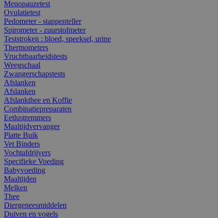
Menopauzetest
Ovulatietest
Pedometer - stappenteller
Spirometer - zuurstofmeter
Teststroken : bloed, speeksel, urine
Thermometers
Vruchtbaarheidstests
Weegschaal
Zwangerschapstests
Afslanken
Afslanken
Afslankthee en Koffie
Combinatiepreparaten
Eetlustremmers
Maaltijdvervanger
Platte Buik
Vet Binders
Vochtafdrijvers
Specifieke Voeding
Babyvoeding
Maaltijden
Melken
Thee
Diergeneesmiddelen
Duiven en vogels