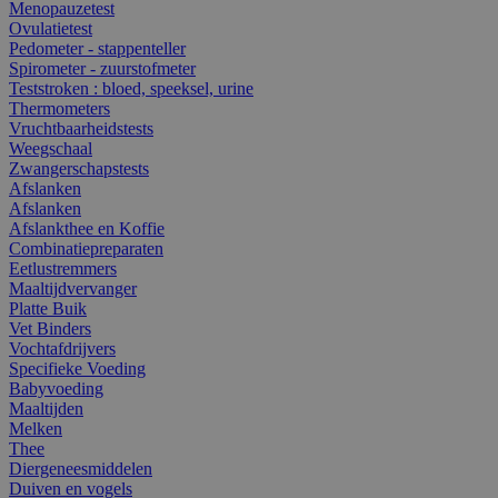
Menopauzetest
Ovulatietest
Pedometer - stappenteller
Spirometer - zuurstofmeter
Teststroken : bloed, speeksel, urine
Thermometers
Vruchtbaarheidstests
Weegschaal
Zwangerschapstests
Afslanken
Afslanken
Afslankthee en Koffie
Combinatiepreparaten
Eetlustremmers
Maaltijdvervanger
Platte Buik
Vet Binders
Vochtafdrijvers
Specifieke Voeding
Babyvoeding
Maaltijden
Melken
Thee
Diergeneesmiddelen
Duiven en vogels