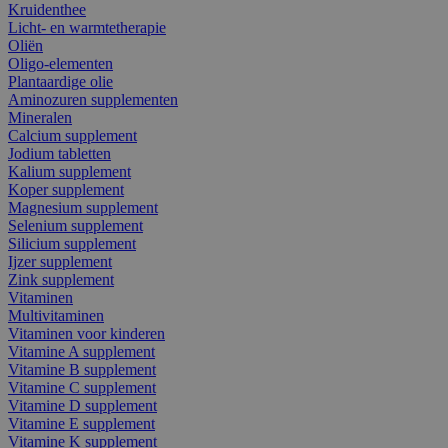
Kruidenthee
Licht- en warmtetherapie
Oliën
Oligo-elementen
Plantaardige olie
Aminozuren supplementen
Mineralen
Calcium supplement
Jodium tabletten
Kalium supplement
Koper supplement
Magnesium supplement
Selenium supplement
Silicium supplement
Ijzer supplement
Zink supplement
Vitaminen
Multivitaminen
Vitaminen voor kinderen
Vitamine A supplement
Vitamine B supplement
Vitamine C supplement
Vitamine D supplement
Vitamine E supplement
Vitamine K supplement