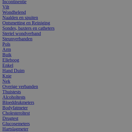
Incontinentie
Vilt
Wondhelend
Naalden en spuiten
Ontsmetting en Reiniging
Sondes, baxters en catheters
Steriel wondverband
Steunverbanden
Pols
Arm
Buik
Elleboog
Enkel
Hand Duim
Knie
Nek
Overige verbanden
Thuistests
Alcoholtests
Bloeddrukmeters
Bodyfatmeter
Cholesteroltest
Drugtest
Glucosemeters
Hartslagmeter