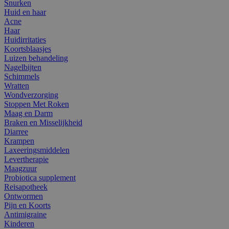
Snurken
Huid en haar
Acne
Haar
Huidirritaties
Koortsblaasjes
Luizen behandeling
Nagelbijten
Schimmels
Wratten
Wondverzorging
Stoppen Met Roken
Maag en Darm
Braken en Misselijkheid
Diarree
Krampen
Laxeeringsmiddelen
Levertherapie
Maagzuur
Probiotica supplement
Reisapotheek
Ontwormen
Pijn en Koorts
Antimigraine
Kinderen