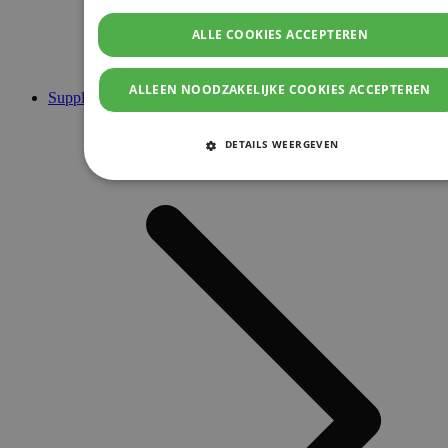
ALLE COOKIES ACCEPTEREN
ALLEEN NOODZAKELIJKE COOKIES ACCEPTEREN
Supplementen
DETAILS WEERGEVEN
STRIKT NOODZAKELIJKE COOKIES
PRESTATIE COOKIES
TARGETING COOKIES
FUNCTIONELE COOKIES
Strikt noodzakelijke cookies
Prestatie cookies