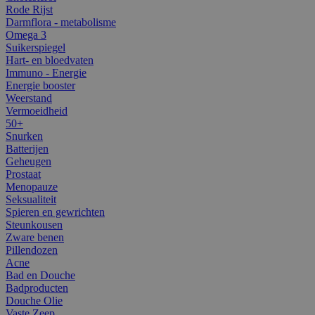
Rode Rijst
Darmflora - metabolisme
Omega 3
Suikerspiegel
Hart- en bloedvaten
Immuno - Energie
Energie booster
Weerstand
Vermoeidheid
50+
Snurken
Batterijen
Geheugen
Prostaat
Menopauze
Seksualiteit
Spieren en gewrichten
Steunkousen
Zware benen
Pillendozen
Acne
Bad en Douche
Badproducten
Douche Olie
Vaste Zeep