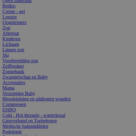
Ogen materiaal
Brillen
Creme - gel
Lenzen
Oogpleisters
Zon
Aftersun
Kinderen
Lichaam
Lippen zon
Ski
Voorbereiding zon
Zelfbruiner
Zonnebank
Zwangerschap en Baby
Accessoires
Mama
Verzorging Baby
Bloedstelping en uitdrogen wonden
Compressen
EHBO
Cold - Hot therapie - warm/koud
Gipsverband en Toebehoren
Medische hulpmiddelen
Podologie