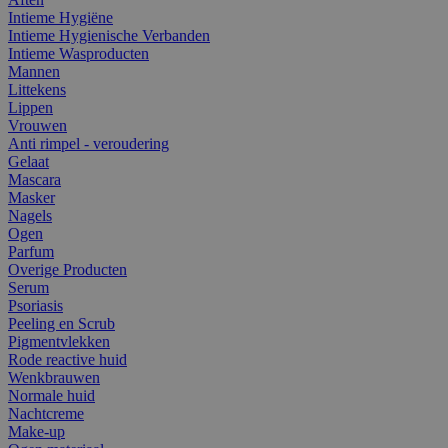
Intieme Hygiëne
Intieme Hygienische Verbanden
Intieme Wasproducten
Mannen
Littekens
Lippen
Vrouwen
Anti rimpel - veroudering
Gelaat
Mascara
Masker
Nagels
Ogen
Parfum
Overige Producten
Serum
Psoriasis
Peeling en Scrub
Pigmentvlekken
Rode reactive huid
Wenkbrauwen
Normale huid
Nachtcreme
Make-up