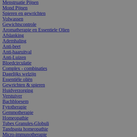
Menstruatie Pijnen
Mond Pijnen
Spieren en gewrichten
Volwassen
Gewichtscontrole
Aromatherapie en Essentiele Olien
Afslanking
Ademhaling
Anti-beet
Anti-haaruitval
Anti-Luizen
Bloedcirculatie
Complex - combinaties
Dagelijks welzijn
Essentiële oliën
Gewrichten & spieren
Huidverzorging
Verstuiver
Bachbloesem
Fytotherapie
Gemmotherapie
Homeopathie
Tubes Granules-Globuli
Tandpasta homeopathie
Micro-immunotherapie