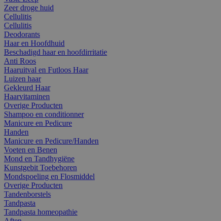
Zeer droge huid
Cellulitis
Cellulitis
Deodorants
Haar en Hoofdhuid
Beschadigd haar en hoofdirritatie
Anti Roos
Haaruitval en Futloos Haar
Luizen haar
Gekleurd Haar
Haarvitaminen
Overige Producten
Shampoo en conditionner
Manicure en Pedicure
Handen
Manicure en Pedicure/Handen
Voeten en Benen
Mond en Tandhygiëne
Kunstgebit Toebehoren
Mondspoeling en Flosmiddel
Overige Producten
Tandenborstels
Tandpasta
Tandpasta homeopathie
Aften