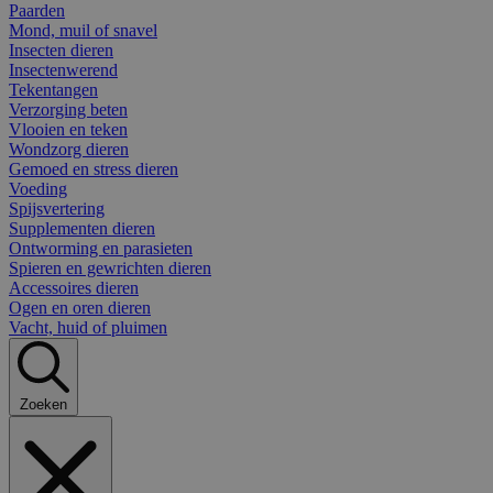
Paarden
Mond, muil of snavel
Insecten dieren
Insectenwerend
Tekentangen
Verzorging beten
Vlooien en teken
Wondzorg dieren
Gemoed en stress dieren
Voeding
Spijsvertering
Supplementen dieren
Ontworming en parasieten
Spieren en gewrichten dieren
Accessoires dieren
Ogen en oren dieren
Vacht, huid of pluimen
Zoeken