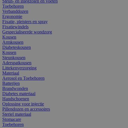
Steun- en inlegzolen en voeten
Toebehoren
Verbanddozen
Ergonomie
Fixatie, pleisters en spray
Fixatiewindels
Gespecialiseerde wondzorg
Kousen
Armkousen
Diabeteskousen
Kousen
Steunkousen
Aderspatkousen
Littekenverzorging
Materiaal
Aerosol en Toebehoren
Batterijen
Brandwonden
Diabetes materiaal
Handschoenen
Oplossing voor injectie
Pillendozen en accessoires
Steriel materiaal
Stomacare
Toebehoren