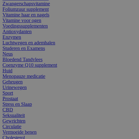
Zwangerschapsvitamine
Foliumzuur supplement
Vitamine haar en nagels
Vitamine voor ogen
Voedingssupplementen
Antioxydanten
Enzymen
Luchtwegen en ademhalen
Studeren en Examens
Neus
Bloedend Tandvlees
Coenzyme Q10 supplement
Huid
Menopauze medicatie
Geheugen
Urinewegen
Sport
Prostaat
Stress en Slaap
CBD
Seksualiteit
Gewrichten
Circulatie
Vermoeide benen
Cholesterol