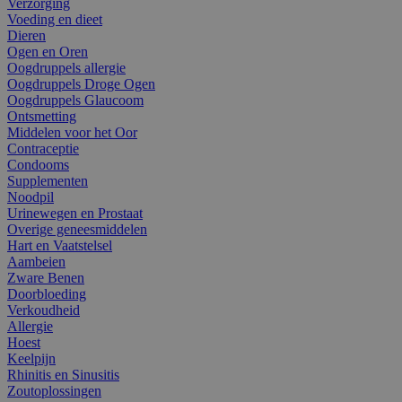
Verzorging
Voeding en dieet
Dieren
Ogen en Oren
Oogdruppels allergie
Oogdruppels Droge Ogen
Oogdruppels Glaucoom
Ontsmetting
Middelen voor het Oor
Contraceptie
Condooms
Supplementen
Noodpil
Urinewegen en Prostaat
Overige geneesmiddelen
Hart en Vaatstelsel
Aambeien
Zware Benen
Doorbloeding
Verkoudheid
Allergie
Hoest
Keelpijn
Rhinitis en Sinusitis
Zoutoplossingen