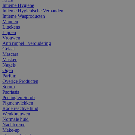
Intieme Hygiëne
Intieme Hygienische Verbanden
Intieme Wasproducten
Mannen
Littekens
Lippen
Vrouwen
Anti rimpel - veroudering
Gelaat
Mascara
Masker
Nagels
Ogen
Parfum
Overige Producten
Serum
Psoriasis
Peeling en Scrub
Pigmentvlekken
Rode reactive huid
Wenkbrauwen
Normale huid
Nachtcreme
Make-up