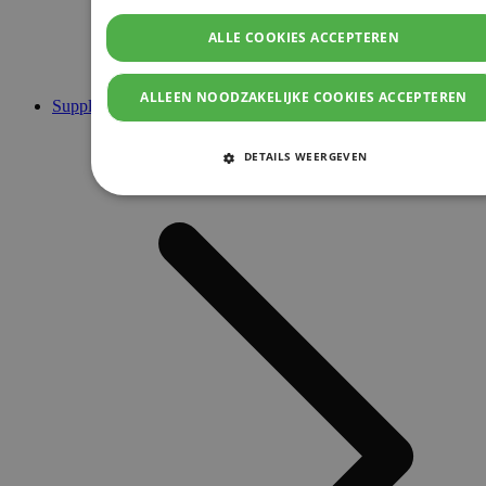
ALLE COOKIES ACCEPTEREN
ALLEEN NOODZAKELIJKE COOKIES ACCEPTEREN
Supplementen
DETAILS WEERGEVEN
STRIKT NOODZAKELIJKE COOKIES
PRESTATIE COOKIES
TARGETING COOKIES
FUNCTIONELE COOKIES
Strikt noodzakelijke cookies
Prestatie cookies