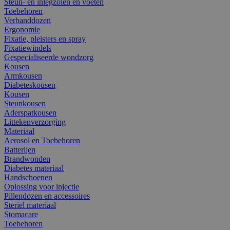
Steun- en inlegzolen en voeten
Toebehoren
Verbanddozen
Ergonomie
Fixatie, pleisters en spray
Fixatiewindels
Gespecialiseerde wondzorg
Kousen
Armkousen
Diabeteskousen
Kousen
Steunkousen
Aderspatkousen
Littekenverzorging
Materiaal
Aerosol en Toebehoren
Batterijen
Brandwonden
Diabetes materiaal
Handschoenen
Oplossing voor injectie
Pillendozen en accessoires
Steriel materiaal
Stomacare
Toebehoren