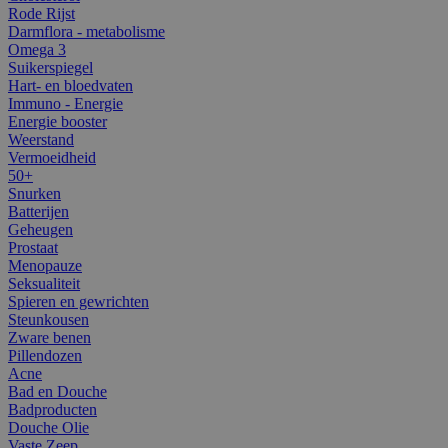
Rode Rijst
Darmflora - metabolisme
Omega 3
Suikerspiegel
Hart- en bloedvaten
Immuno - Energie
Energie booster
Weerstand
Vermoeidheid
50+
Snurken
Batterijen
Geheugen
Prostaat
Menopauze
Seksualiteit
Spieren en gewrichten
Steunkousen
Zware benen
Pillendozen
Acne
Bad en Douche
Badproducten
Douche Olie
Vaste Zeep