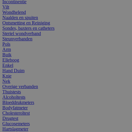
Incontinentie
Vilt
Wondhelend
Naalden en spuiten
Ontsmetting en Reiniging
Sondes, baxters en catheters
Steriel wondverband
Steunverbanden
Pols
Arm
Buik
Elleboog
Enkel
Hand Duim
Knie
Nek
Overige verbanden
Thuistests
Alcoholtests
Bloeddrukmeters
Bodyfatmeter
Cholesteroltest
Drugtest
Glucosemeters
Hartslagmeter