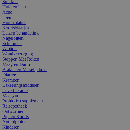
Snurken
Huid en haar
Acne
Haar
Huidirritaties
Koortsblaasjes
Luizen behandeling
Nagelbijten
Schimmels
Wratten
Wondverzorging
Stoppen Met Roken
Maag en Darm
Braken en Misselijkheid
Diarree
Krampen
Laxeeringsmiddelen
Levertherapie
Maagzuur
Probiotica supplement
Reisapotheek
Ontwormen
Pijn en Koorts
Antimigraine
Kinderen