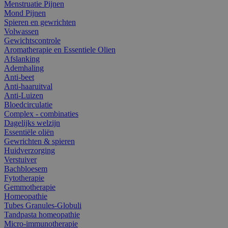
Menstruatie Pijnen
Mond Pijnen
Spieren en gewrichten
Volwassen
Gewichtscontrole
Aromatherapie en Essentiele Olien
Afslanking
Ademhaling
Anti-beet
Anti-haaruitval
Anti-Luizen
Bloedcirculatie
Complex - combinaties
Dagelijks welzijn
Essentiële oliën
Gewrichten & spieren
Huidverzorging
Verstuiver
Bachbloesem
Fytotherapie
Gemmotherapie
Homeopathie
Tubes Granules-Globuli
Tandpasta homeopathie
Micro-immunotherapie