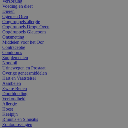
Verzorging
Voeding en dieet
Dieren
Ogen en Oren
Oogdruppels allergie
Oogdruppels Droge Ogen
Oogdruppels Glaucoom
Ontsmetting
Middelen voor het Oor
Contraceptie
Condooms
Supplementen
Noodpil
Urinewegen en Prostaat
Overige geneesmiddelen
Hart en Vaatstelsel
Aambeien
Zware Benen
Doorbloeding
Verkoudheid
Allergie
Hoest
Keelpijn
Rhinitis en Sinusitis
Zoutoplossingen