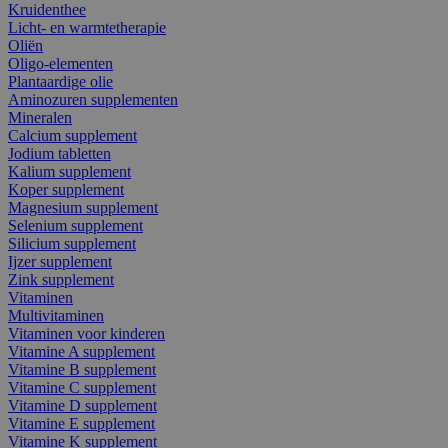
Kruidenthee
Licht- en warmtetherapie
Oliën
Oligo-elementen
Plantaardige olie
Aminozuren supplementen
Mineralen
Calcium supplement
Jodium tabletten
Kalium supplement
Koper supplement
Magnesium supplement
Selenium supplement
Silicium supplement
Ijzer supplement
Zink supplement
Vitaminen
Multivitaminen
Vitaminen voor kinderen
Vitamine A supplement
Vitamine B supplement
Vitamine C supplement
Vitamine D supplement
Vitamine E supplement
Vitamine K supplement