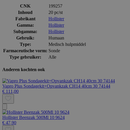
CNK
199257
Inhoud
20 pc/st
Fabrikant
Hollister
Gamma:
Hollister
Subgamma:
Hollister
Gebruik:
Humaan
Type:
Medisch hulpmiddel
Farmaceutische vorm:
Sonde
Type gebruiker:
Alle
Anderen kochten ook
Vapro Plus Sondagekit+Opvankzak CH14 40cm 30 74144
€ 111,00
Hollister Beenzak 500Ml 10 9624
€ 47,90