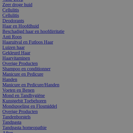
Zeer droge huid
Cellulitis
Cellulitis
Deodorants
Haar en Hoofdhuid
Beschadigd haar en hoofdirritatie
Anti Roos
Haaruitval en Futloos Haar
Luizen haar
Gekleurd Haar
Haarvitaminen
Overige Producten
Shampoo en conditionner
Manicure en Pedicure
Handen
Manicure en Pedicure/Handen
Voeten en Benen
Mond en Tandhygiëne
Kunstgebit Toebehoren
Mondspoeling en Flosmiddel
Overige Producten
Tandenborstels
Tandpasta
Tandpasta homeopathie
Aften