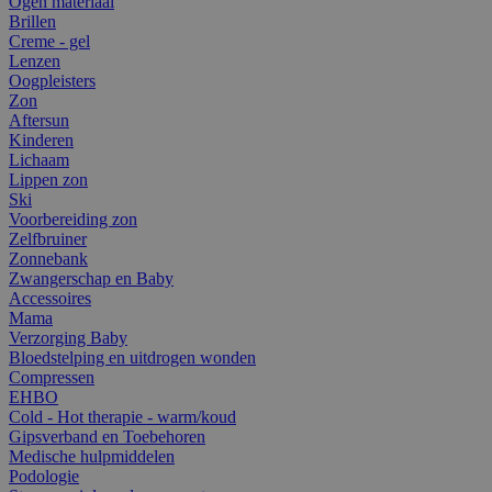
Ogen materiaal
Brillen
Creme - gel
Lenzen
Oogpleisters
Zon
Aftersun
Kinderen
Lichaam
Lippen zon
Ski
Voorbereiding zon
Zelfbruiner
Zonnebank
Zwangerschap en Baby
Accessoires
Mama
Verzorging Baby
Bloedstelping en uitdrogen wonden
Compressen
EHBO
Cold - Hot therapie - warm/koud
Gipsverband en Toebehoren
Medische hulpmiddelen
Podologie