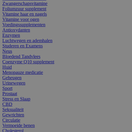
Zwangerschapsvitamine
Foliumzuur supplement
Vitamine haar en nagels
Vitamine voor ogen
Voedingssupplementen
Antioxydanten
Enzymen
Luchtwegen en ademhalen
Studeren en Examens
Neus
Bloedend Tandvlees
Coenzyme Q10 supplement
Huid
Menopauze medicatie
Geheugen
Urinewegen
Sport
Prostaat
Stress en Slaap
CBD
Seksualiteit
Gewrichten
Circulatie
Vermoeide benen
Cholesterol