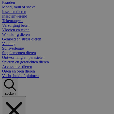
Paarden
Mond, muil of snavel
Insecten dieren
Insectenwerend
Tekentangen
Verzorging beten
Vlooien en teken
Wondzorg dieren
Gemoed en stress dieren
Voeding
Spijsvertering
Supplementen dieren
Ontworming en parasieten
Spieren en gewrichten dieren
Accessoires dieren
Ogen en oren dieren
Vacht, huid of pluimen
Zoeken