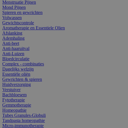
Menstruatie Pijnen
Mond Pijnen
Spieren en gewrichten
Volwassen
Gewichtscontrole
Aromatherapie en Essentiele Olien
Afslanking
Ademhaling
Anti-beet
Anti-haaruitval
Anti-Luizen
Bloedcirculatie
Complex - combinaties
Dagelijks welzijn
Essentiële oliën
Gewrichten & spieren
Huidverzorging
Verstuiver
Bachbloesem
Fytotherapie
Gemmotherapie
Homeopathie
Tubes Granules-Globuli
Tandpasta homeopathie
Micro-immunotherapie