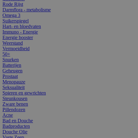
Rode Rijst
Darmflora - metabolisme
Omega 3
Suikerspiegel
Hart- en bloedvaten
Immuno - Energie
Energie booster
Weerstand
Vermoeidheid
50+
Snurken
Batterijen
Geheugen
Prostaat
Menopauze
Seksualiteit
Spieren en gewrichten
Steunkousen
Zware benen
Pillendozen
Acne
Bad en Douche
Badproducten
Douche Olie
Vaste Zeep