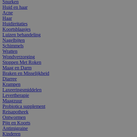
Snurken
Huid en haar
Acne
Haar
Huidirritaties
Koortsblaasjes
Luizen behandeling
Nagelbijten
Schimmels
Wratten
Wondverzorging
Stoppen Met Roken
Maag en Darm
Braken en Misselijkheid
Diarree
Krampen
Laxeeringsmiddelen
Levertherapie
Maagzuur
Probiotica supplement
Reisapotheek
Ontwormen
Pijn en Koorts
Antimigraine
Kinderen