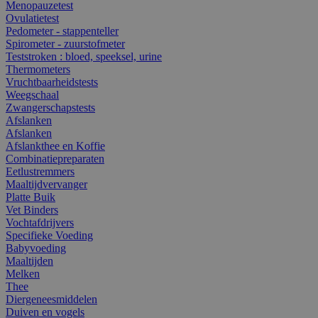
Menopauzetest
Ovulatietest
Pedometer - stappenteller
Spirometer - zuurstofmeter
Teststroken : bloed, speeksel, urine
Thermometers
Vruchtbaarheidstests
Weegschaal
Zwangerschapstests
Afslanken
Afslanken
Afslankthee en Koffie
Combinatiepreparaten
Eetlustremmers
Maaltijdvervanger
Platte Buik
Vet Binders
Vochtafdrijvers
Specifieke Voeding
Babyvoeding
Maaltijden
Melken
Thee
Diergeneesmiddelen
Duiven en vogels