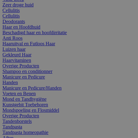
Zeer droge huid
Cellulitis
Cellulitis
Deodorants
Haar en Hoofdhuid
Beschadigd haar en hoofdirritatie
Anti Roos
Haaruitval en Futloos Haar
Luizen haar
Gekleurd Haar
Haarvitaminen
Overige Producten
Shampoo en conditionner
Manicure en Pedicure
Handen
Manicure en Pedicure/Handen
Voeten en Benen
Mond en Tandhygiëne
Kunstgebit Toebehoren
Mondspoeling en Flosmiddel
Overige Producten
Tandenborstels
Tandpasta
Tandpasta homeopathie
Aften