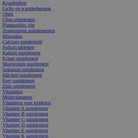
Kruidenthee
Licht- en warmtetherapie
Oliën
Oligo-elementen
Plantaardige olie
Aminozuren supplementen
Mineralen
Calcium supplement
Jodium tabletten
Kalium supplement
Koper supplement
Magnesium supplement
Selenium supplement
Silicium supplement
Ijzer supplement
Zink supplement
Vitaminen
Multivitaminen
Vitaminen voor kinderen
Vitamine A supplement
Vitamine B supplement
Vitamine C supplement
Vitamine D supplement
Vitamine E supplement
Vitamine K supplement