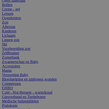
Ogen materiaal
Brillen
Creme - gel
Lenzen
Oogpleisters
Zon
Aftersun
Kinderen
Lichaam
Lippen zon
Ski
Voorbereiding zon
Zelfbruiner
Zonnebank
Zwangerschap en Baby
Accessoires
Mama
Verzorging Baby
Bloedstelping en uitdrogen wonden
Compressen
EHBO
Cold - Hot therapie - warm/koud
Gipsverband en Toebehoren
Medische hulpmiddelen
Podologie