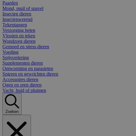
Paarden
Mond, muil of snavel
Insecten dieren
Insectenwerend
Tekentangen
Verzorging beten
Vlooien en teken
Wondzorg dieren
Gemoed en stress dieren
Voeding
Spijsvertering
Supplementen dieren
Ontworming en parasieten
Spieren en gewrichten dieren
Accessoires dieren
Ogen en oren dieren
Vacht, huid of pluimen
Zoeken