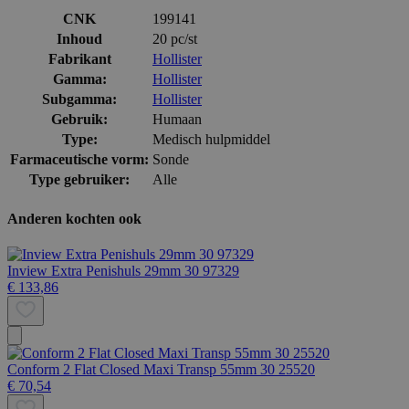
CNK
199141
Inhoud
20 pc/st
Fabrikant
Hollister
Gamma:
Hollister
Subgamma:
Hollister
Gebruik:
Humaan
Type:
Medisch hulpmiddel
Farmaceutische vorm:
Sonde
Type gebruiker:
Alle
Anderen kochten ook
Inview Extra Penishuls 29mm 30 97329
€ 133,86
Conform 2 Flat Closed Maxi Transp 55mm 30 25520
€ 70,54