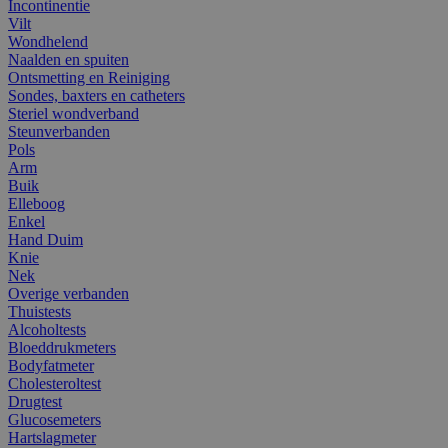
Incontinentie
Vilt
Wondhelend
Naalden en spuiten
Ontsmetting en Reiniging
Sondes, baxters en catheters
Steriel wondverband
Steunverbanden
Pols
Arm
Buik
Elleboog
Enkel
Hand Duim
Knie
Nek
Overige verbanden
Thuistests
Alcoholtests
Bloeddrukmeters
Bodyfatmeter
Cholesteroltest
Drugtest
Glucosemeters
Hartslagmeter