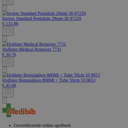
Inview Standard Penishuls 29mm 30 97229
€ 133,86
Hollister Medical Remover 7731
€ 30,76
Hollister Beenzakken 800Ml + Tube 50cm 10 9653
€ 45,08
Gecertificeerde online apotheek