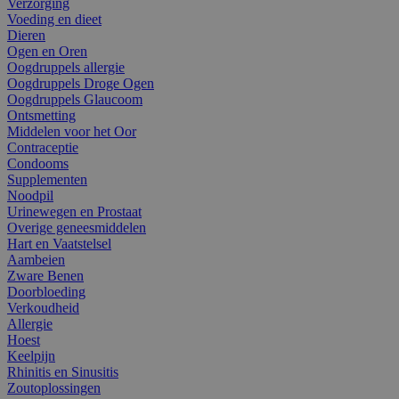
Verzorging
Voeding en dieet
Dieren
Ogen en Oren
Oogdruppels allergie
Oogdruppels Droge Ogen
Oogdruppels Glaucoom
Ontsmetting
Middelen voor het Oor
Contraceptie
Condooms
Supplementen
Noodpil
Urinewegen en Prostaat
Overige geneesmiddelen
Hart en Vaatstelsel
Aambeien
Zware Benen
Doorbloeding
Verkoudheid
Allergie
Hoest
Keelpijn
Rhinitis en Sinusitis
Zoutoplossingen