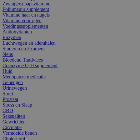
Zwangerschapsvitamine
Foliumzuur supplement
Vitamine haar en nagels
Vitamine voor ogen
Voedingssupplementen
Antioxydanten
Enzymen
Luchtwegen en ademhalen
Studeren en Examens
Neus
Bloedend Tandvlees
Coenzyme Q10 supplement
Huid
Menopauze medicatie
Geheugen
Urinewegen
Sport
Prostaat
Stress en Slaap
CBD
Seksualiteit
Gewrichten
Circulatie
Vermoeide benen
Cholesterol