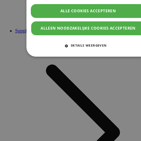
ALLE COOKIES ACCEPTEREN
ALLEEN NOODZAKELIJKE COOKIES ACCEPTEREN
Supplementen
DETAILS WEERGEVEN
STRIKT NOODZAKELIJKE COOKIES
PRESTATIE COOKIES
TARGETING COOKIES
FUNCTIONELE COOKIES
Strikt noodzakelijke cookies
Prestatie cookies