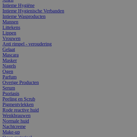
Intieme Hygiëne
Intieme Hygienische Verbanden
Intieme Wasproducten
Mannen
Littekens
Lippen
Vrouwen
Anti rimpel - veroudering
Gelaat
Mascara
Masker
Nagels
Ogen
Parfum
Overige Producten
Serum
Psoriasis
Peeling en Scrub
Pigmentvlekken
Rode reactive huid
Wenkbrauwen
Normale huid
Nachtcreme
Make-up