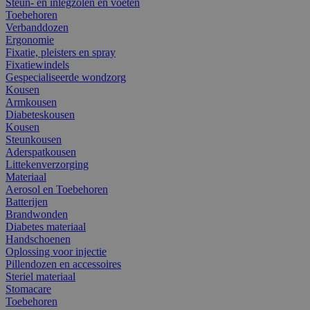
Steun- en inlegzolen en voeten
Toebehoren
Verbanddozen
Ergonomie
Fixatie, pleisters en spray
Fixatiewindels
Gespecialiseerde wondzorg
Kousen
Armkousen
Diabeteskousen
Kousen
Steunkousen
Aderspatkousen
Littekenverzorging
Materiaal
Aerosol en Toebehoren
Batterijen
Brandwonden
Diabetes materiaal
Handschoenen
Oplossing voor injectie
Pillendozen en accessoires
Steriel materiaal
Stomacare
Toebehoren