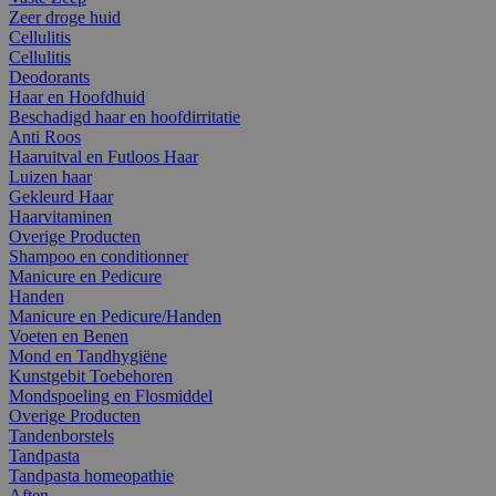
Zeer droge huid
Cellulitis
Cellulitis
Deodorants
Haar en Hoofdhuid
Beschadigd haar en hoofdirritatie
Anti Roos
Haaruitval en Futloos Haar
Luizen haar
Gekleurd Haar
Haarvitaminen
Overige Producten
Shampoo en conditionner
Manicure en Pedicure
Handen
Manicure en Pedicure/Handen
Voeten en Benen
Mond en Tandhygiëne
Kunstgebit Toebehoren
Mondspoeling en Flosmiddel
Overige Producten
Tandenborstels
Tandpasta
Tandpasta homeopathie
Aften