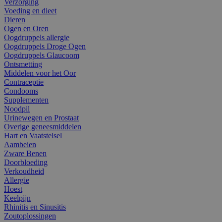
Verzorging
Voeding en dieet
Dieren
Ogen en Oren
Oogdruppels allergie
Oogdruppels Droge Ogen
Oogdruppels Glaucoom
Ontsmetting
Middelen voor het Oor
Contraceptie
Condooms
Supplementen
Noodpil
Urinewegen en Prostaat
Overige geneesmiddelen
Hart en Vaatstelsel
Aambeien
Zware Benen
Doorbloeding
Verkoudheid
Allergie
Hoest
Keelpijn
Rhinitis en Sinusitis
Zoutoplossingen