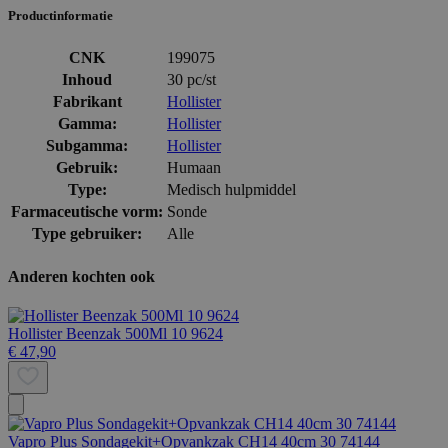
Productinformatie
CNK
199075
Inhoud
30 pc/st
Fabrikant
Hollister
Gamma:
Hollister
Subgamma:
Hollister
Gebruik:
Humaan
Type:
Medisch hulpmiddel
Farmaceutische vorm:
Sonde
Type gebruiker:
Alle
Anderen kochten ook
Hollister Beenzak 500Ml 10 9624
€ 47,90
Vapro Plus Sondagekit+Opvankzak CH14 40cm 30 74144