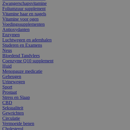
Zwangerschapsvitamine
Foliumzuur supplement
Vitamine haar en nagels
Vitamine voor ogen
Voedingssupplementen
Antioxydanten
Enzymen
Luchtwegen en ademhalen
Studeren en Examens
Neus
Bloedend Tandvlees
Coenzyme Q10 supplement
Huid
Menopauze medicatie
Geheugen
Urinewegen
Sport
Prostaat
Stress en Slaap
CBD
Seksualiteit
Gewrichten
Circulatie
Vermoeide benen
Cholesterol