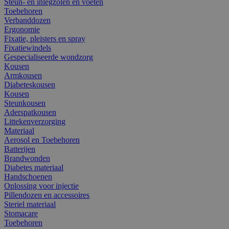
Steun- en inlegzolen en voeten
Toebehoren
Verbanddozen
Ergonomie
Fixatie, pleisters en spray
Fixatiewindels
Gespecialiseerde wondzorg
Kousen
Armkousen
Diabeteskousen
Kousen
Steunkousen
Aderspatkousen
Littekenverzorging
Materiaal
Aerosol en Toebehoren
Batterijen
Brandwonden
Diabetes materiaal
Handschoenen
Oplossing voor injectie
Pillendozen en accessoires
Steriel materiaal
Stomacare
Toebehoren