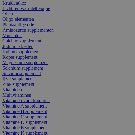
Kruidenthee
Licht- en warmtetherapie
Oliën
Oligo-elementen
Plantaardige olie
Aminozuren supplementen
Mineralen
Calcium supplement
Jodium tabletten
Kalium supplement
Koper supplement
Magnesium supplement
Selenium supplement
Silicium supplement
Ijzer supplement
Zink supplement
Vitaminen
Multivitaminen
Vitaminen voor kinderen
Vitamine A supplement
Vitamine B supplement
Vitamine C supplement
Vitamine D supplement
Vitamine E supplement
Vitamine K supplement