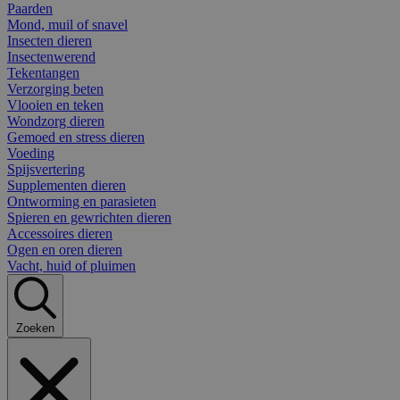
Paarden
Mond, muil of snavel
Insecten dieren
Insectenwerend
Tekentangen
Verzorging beten
Vlooien en teken
Wondzorg dieren
Gemoed en stress dieren
Voeding
Spijsvertering
Supplementen dieren
Ontworming en parasieten
Spieren en gewrichten dieren
Accessoires dieren
Ogen en oren dieren
Vacht, huid of pluimen
Zoeken