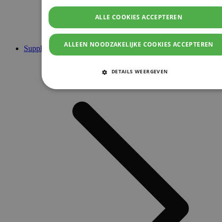
ALLE COOKIES ACCEPTEREN
ALLEEN NOODZAKELIJKE COOKIES ACCEPTEREN
Supplementen
DETAILS WEERGEVEN
STRIKT NOODZAKELIJKE COOKIES
PRESTATIE COOKIES
TARGETING COOKIES
FUNCTIONELE COOKIES
Strikt noodzakelijke cookies
Prestatie cookies