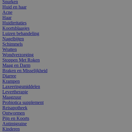
Snurken
Huid en haar
Acne
Haar
Huidirritaties
Koortsblaasjes
Luizen behandeling
Nagelbijten
Schimmels
Wratten
Wondverzorging
Stoppen Met Roken
Maag en Darm
Braken en Misselijkheid
Diarree
Krampen
Laxeeringsmiddelen
Levertherapie
Maagzuur
Probiotica supplement
Reisapotheek
Ontwormen
Pijn en Koorts
Antimigraine
Kinderen