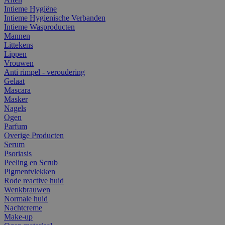
Intieme Hygiëne
Intieme Hygienische Verbanden
Intieme Wasproducten
Mannen
Littekens
Lippen
Vrouwen
Anti rimpel - veroudering
Gelaat
Mascara
Masker
Nagels
Ogen
Parfum
Overige Producten
Serum
Psoriasis
Peeling en Scrub
Pigmentvlekken
Rode reactive huid
Wenkbrauwen
Normale huid
Nachtcreme
Make-up