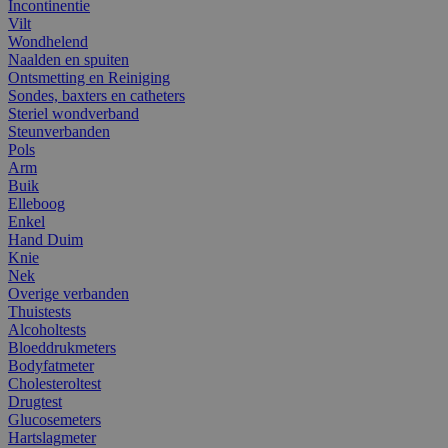
Incontinentie
Vilt
Wondhelend
Naalden en spuiten
Ontsmetting en Reiniging
Sondes, baxters en catheters
Steriel wondverband
Steunverbanden
Pols
Arm
Buik
Elleboog
Enkel
Hand Duim
Knie
Nek
Overige verbanden
Thuistests
Alcoholtests
Bloeddrukmeters
Bodyfatmeter
Cholesteroltest
Drugtest
Glucosemeters
Hartslagmeter