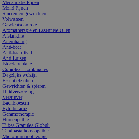
Menstruatie Pijnen
Mond Pijnen
Spieren en gewrichten
Volwassen
Gewichtscontrole
Aromatherapie en Essentiele Olien
Afslanking
Ademhaling
Anti-beet
Anti-haaruitval
Anti-Luizen
Bloedcirculatie
Complex - combinaties
Dagelijks welzijn
Essentiële oliën
Gewrichten & spieren
Huidverzorging
Verstuiver
Bachbloesem
Fytotherapie
Gemmotherapie
Homeopathie
Tubes Granules-Globuli
Tandpasta homeopathie
Micro-immunotherapie