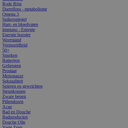
Rode Rijst
Darmflora - metabolisme
Omega 3
Suikerspiegel
Hart- en bloedvaten
Immuno - Energie
Energie booster
Weerstand
Vermoeidheid
50+
Snurken
Batterijen
Geheugen
Prostaat
Menopauze
Seksualiteit
Spieren en gewrichten
Steunkousen
Zware benen
Pillendozen
Acne
Bad en Douche
Badproducten
Douche Olie
Vaste Zeep