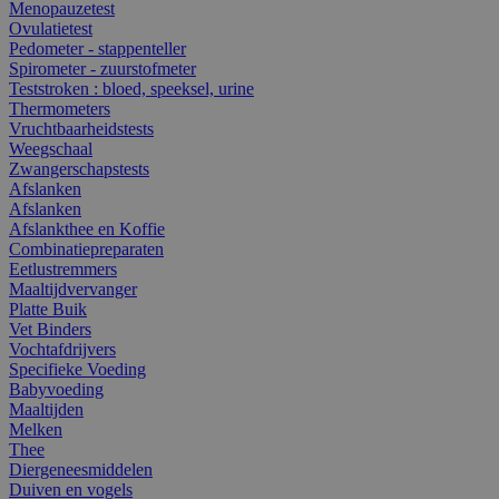
Menopauzetest
Ovulatietest
Pedometer - stappenteller
Spirometer - zuurstofmeter
Teststroken : bloed, speeksel, urine
Thermometers
Vruchtbaarheidstests
Weegschaal
Zwangerschapstests
Afslanken
Afslanken
Afslankthee en Koffie
Combinatiepreparaten
Eetlustremmers
Maaltijdvervanger
Platte Buik
Vet Binders
Vochtafdrijvers
Specifieke Voeding
Babyvoeding
Maaltijden
Melken
Thee
Diergeneesmiddelen
Duiven en vogels