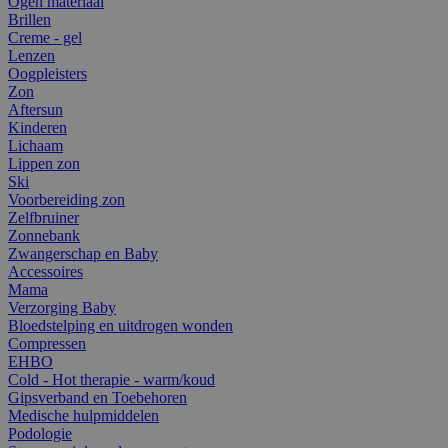
Ogen materiaal
Brillen
Creme - gel
Lenzen
Oogpleisters
Zon
Aftersun
Kinderen
Lichaam
Lippen zon
Ski
Voorbereiding zon
Zelfbruiner
Zonnebank
Zwangerschap en Baby
Accessoires
Mama
Verzorging Baby
Bloedstelping en uitdrogen wonden
Compressen
EHBO
Cold - Hot therapie - warm/koud
Gipsverband en Toebehoren
Medische hulpmiddelen
Podologie