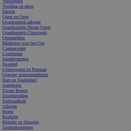
Verzorging
Voeding en dieet
Dieren
Ogen en Oren
Oogdruppels allergie
Oogdruppels Droge Ogen
Oogdruppels Glaucoom
Ontsmetting
Middelen voor het Oor
Contraceptie
Condooms
Supplementen
Noodpil
Urinewegen en Prostaat
Overige geneesmiddelen
Hart en Vaatstelsel
Aambeien
Zware Benen
Doorbloeding
Verkoudheid
Allergie
Hoest
Keelpijn
Rhinitis en Sinusitis
Zoutoplossingen