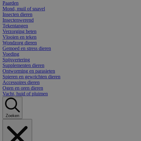
Paarden
Mond, muil of snavel
Insecten dieren
Insectenwerend
Tekentangen
Verzorging beten
Vlooien en teken
Wondzorg dieren
Gemoed en stress dieren
Voeding
Spijsvertering
Supplementen dieren
Ontworming en parasieten
Spieren en gewrichten dieren
Accessoires dieren
Ogen en oren dieren
Vacht, huid of pluimen
Zoeken