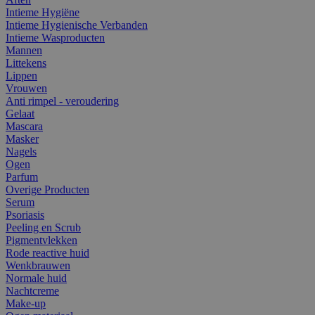
Intieme Hygiëne
Intieme Hygienische Verbanden
Intieme Wasproducten
Mannen
Littekens
Lippen
Vrouwen
Anti rimpel - veroudering
Gelaat
Mascara
Masker
Nagels
Ogen
Parfum
Overige Producten
Serum
Psoriasis
Peeling en Scrub
Pigmentvlekken
Rode reactive huid
Wenkbrauwen
Normale huid
Nachtcreme
Make-up