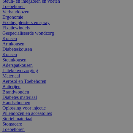
Steun- en inlegzolen en voeten
Toebehoren
Verbanddozen
Ergonomie
Fixatie, pleisters en spray
Fixatiewindels
Gespecialiseerde wondzorg
Kousen
Armkousen
Diabeteskousen
Kousen
Steunkousen
Aderspatkousen
Littekenverzorging
Materiaal
Aerosol en Toebehoren
Batterijen
Brandwonden
Diabetes materiaal
Handschoenen
Oplossing voor injectie
Pillendozen en accessoires
Steriel materiaal
Stomacare
Toebehoren