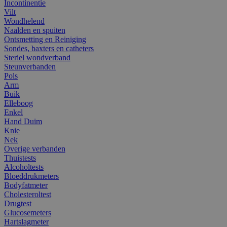
Incontinentie
Vilt
Wondhelend
Naalden en spuiten
Ontsmetting en Reiniging
Sondes, baxters en catheters
Steriel wondverband
Steunverbanden
Pols
Arm
Buik
Elleboog
Enkel
Hand Duim
Knie
Nek
Overige verbanden
Thuistests
Alcoholtests
Bloeddrukmeters
Bodyfatmeter
Cholesteroltest
Drugtest
Glucosemeters
Hartslagmeter