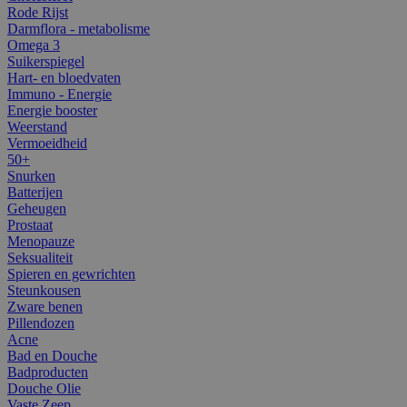
Rode Rijst
Darmflora - metabolisme
Omega 3
Suikerspiegel
Hart- en bloedvaten
Immuno - Energie
Energie booster
Weerstand
Vermoeidheid
50+
Snurken
Batterijen
Geheugen
Prostaat
Menopauze
Seksualiteit
Spieren en gewrichten
Steunkousen
Zware benen
Pillendozen
Acne
Bad en Douche
Badproducten
Douche Olie
Vaste Zeep