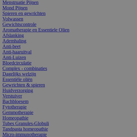
Menstruatie Pijnen
Mond Pijnen
Spieren en gewrichten
Volwassen
Gewichtscontrole
Aromatherapie en Essentiele Olien
Afslanking
Ademhaling
Anti-beet
Anti-haaruitval
Anti-Luizen
Bloedcirculatie
Complex - combinaties
Dagelijks welzijn
Essentiële oliën
Gewrichten & spieren
Huidverzorging
Verstuiver
Bachbloesem
Fytotherapie
Gemmotherapie
Homeopathie
Tubes Granules-Globuli
Tandpasta homeopathie
Micro-immunotherapie