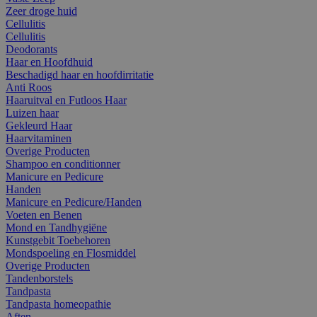
Zeer droge huid
Cellulitis
Cellulitis
Deodorants
Haar en Hoofdhuid
Beschadigd haar en hoofdirritatie
Anti Roos
Haaruitval en Futloos Haar
Luizen haar
Gekleurd Haar
Haarvitaminen
Overige Producten
Shampoo en conditionner
Manicure en Pedicure
Handen
Manicure en Pedicure/Handen
Voeten en Benen
Mond en Tandhygiëne
Kunstgebit Toebehoren
Mondspoeling en Flosmiddel
Overige Producten
Tandenborstels
Tandpasta
Tandpasta homeopathie
Aften