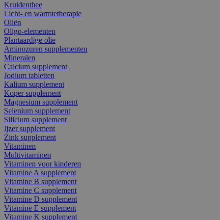
Kruidenthee
Licht- en warmtetherapie
Oliën
Oligo-elementen
Plantaardige olie
Aminozuren supplementen
Mineralen
Calcium supplement
Jodium tabletten
Kalium supplement
Koper supplement
Magnesium supplement
Selenium supplement
Silicium supplement
Ijzer supplement
Zink supplement
Vitaminen
Multivitaminen
Vitaminen voor kinderen
Vitamine A supplement
Vitamine B supplement
Vitamine C supplement
Vitamine D supplement
Vitamine E supplement
Vitamine K supplement