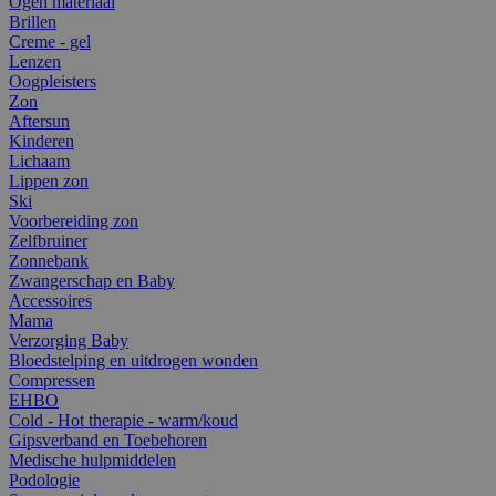
Ogen materiaal
Brillen
Creme - gel
Lenzen
Oogpleisters
Zon
Aftersun
Kinderen
Lichaam
Lippen zon
Ski
Voorbereiding zon
Zelfbruiner
Zonnebank
Zwangerschap en Baby
Accessoires
Mama
Verzorging Baby
Bloedstelping en uitdrogen wonden
Compressen
EHBO
Cold - Hot therapie - warm/koud
Gipsverband en Toebehoren
Medische hulpmiddelen
Podologie