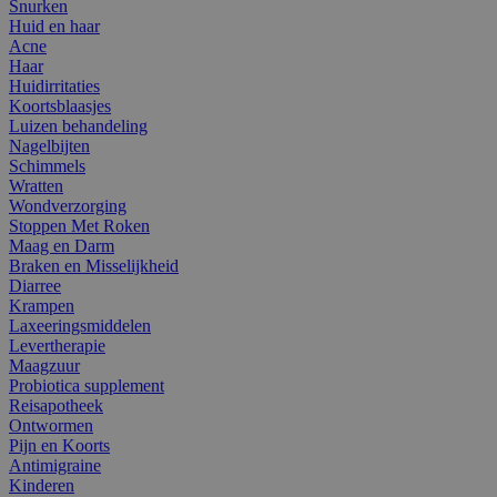
Snurken
Huid en haar
Acne
Haar
Huidirritaties
Koortsblaasjes
Luizen behandeling
Nagelbijten
Schimmels
Wratten
Wondverzorging
Stoppen Met Roken
Maag en Darm
Braken en Misselijkheid
Diarree
Krampen
Laxeeringsmiddelen
Levertherapie
Maagzuur
Probiotica supplement
Reisapotheek
Ontwormen
Pijn en Koorts
Antimigraine
Kinderen