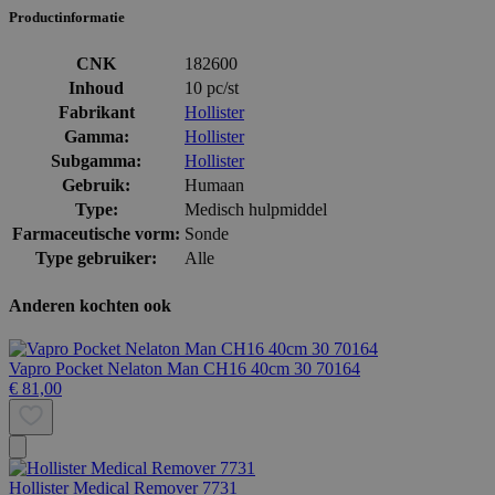
Productinformatie
CNK
182600
Inhoud
10 pc/st
Fabrikant
Hollister
Gamma:
Hollister
Subgamma:
Hollister
Gebruik:
Humaan
Type:
Medisch hulpmiddel
Farmaceutische vorm:
Sonde
Type gebruiker:
Alle
Anderen kochten ook
Vapro Pocket Nelaton Man CH16 40cm 30 70164
€ 81,00
Hollister Medical Remover 7731