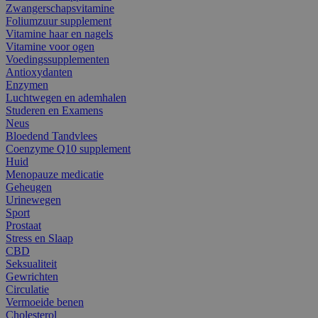
Zwangerschapsvitamine
Foliumzuur supplement
Vitamine haar en nagels
Vitamine voor ogen
Voedingssupplementen
Antioxydanten
Enzymen
Luchtwegen en ademhalen
Studeren en Examens
Neus
Bloedend Tandvlees
Coenzyme Q10 supplement
Huid
Menopauze medicatie
Geheugen
Urinewegen
Sport
Prostaat
Stress en Slaap
CBD
Seksualiteit
Gewrichten
Circulatie
Vermoeide benen
Cholesterol