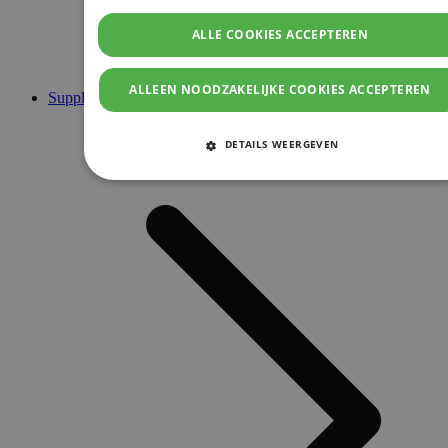
ALLE COOKIES ACCEPTEREN
ALLEEN NOODZAKELIJKE COOKIES ACCEPTEREN
Supplementen
DETAILS WEERGEVEN
STRIKT NOODZAKELIJKE COOKIES
PRESTATIE COOKIES
TARGETING COOKIES
FUNCTIONELE COOKIES
Strikt noodzakelijke cookies
Prestatie cookies