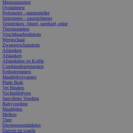
Menopauzetest
Ovulatietest
Pedometer - stappenteller
Spirometer - zuurstofmeter
Teststroken : bloed, speeksel, urine
Thermometers
Vruchtbaarheidstests
Weegschaal
Zwangerschapstests
Afslanken
Afslanken
Afslankthee en Koffie
Combinatiepreparaten
Eetlustremmers
Maaltijdvervanger
Platte Buik
Vet Binders
Vochtafdrijvers
Specifieke Voeding
Babyvoeding
Maaltijden
Melken
Thee
Diergeneesmiddelen
Duiven en vogels