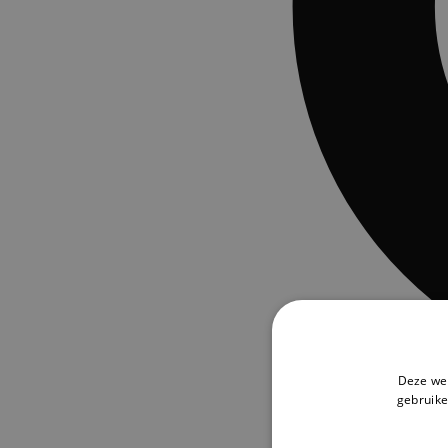
Deze web
gebruike