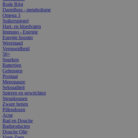
Rode Rijst
Darmflora - metabolisme
Omega 3
Suikerspiegel
Hart- en bloedvaten
Immuno - Energie
Energie booster
Weerstand
Vermoeidheid
50+
Snurken
Batterijen
Geheugen
Prostaat
Menopauze
Seksualiteit
Spieren en gewrichten
Steunkousen
Zware benen
Pillendozen
Acne
Bad en Douche
Badproducten
Douche Olie
Vaste Zeep