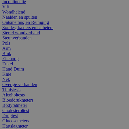
Incontinentie
Vilt
Wondhelend
Naalden en spuiten
Ontsmetting en Reiniging
Sondes, baxters en catheters
Steriel wondverband
Steunverbanden
Pols
Arm
Buik
Elleboog
Enkel
Hand Duim
Knie
Nek
Overige verbanden
Thuistests
Alcoholtests
Bloeddrukmeters
Bodyfatmeter
Cholesteroltest
Drugtest
Glucosemeters
Hartslagmeter