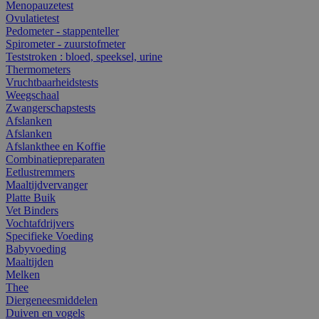
Menopauzetest
Ovulatietest
Pedometer - stappenteller
Spirometer - zuurstofmeter
Teststroken : bloed, speeksel, urine
Thermometers
Vruchtbaarheidstests
Weegschaal
Zwangerschapstests
Afslanken
Afslanken
Afslankthee en Koffie
Combinatiepreparaten
Eetlustremmers
Maaltijdvervanger
Platte Buik
Vet Binders
Vochtafdrijvers
Specifieke Voeding
Babyvoeding
Maaltijden
Melken
Thee
Diergeneesmiddelen
Duiven en vogels