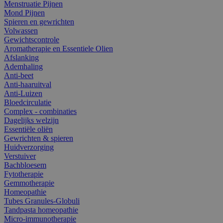
Menstruatie Pijnen
Mond Pijnen
Spieren en gewrichten
Volwassen
Gewichtscontrole
Aromatherapie en Essentiele Olien
Afslanking
Ademhaling
Anti-beet
Anti-haaruitval
Anti-Luizen
Bloedcirculatie
Complex - combinaties
Dagelijks welzijn
Essentiële oliën
Gewrichten & spieren
Huidverzorging
Verstuiver
Bachbloesem
Fytotherapie
Gemmotherapie
Homeopathie
Tubes Granules-Globuli
Tandpasta homeopathie
Micro-immunotherapie