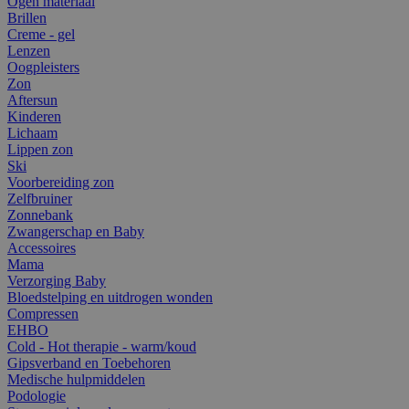
Ogen materiaal
Brillen
Creme - gel
Lenzen
Oogpleisters
Zon
Aftersun
Kinderen
Lichaam
Lippen zon
Ski
Voorbereiding zon
Zelfbruiner
Zonnebank
Zwangerschap en Baby
Accessoires
Mama
Verzorging Baby
Bloedstelping en uitdrogen wonden
Compressen
EHBO
Cold - Hot therapie - warm/koud
Gipsverband en Toebehoren
Medische hulpmiddelen
Podologie