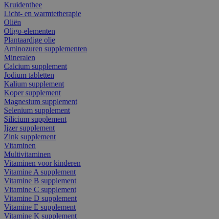
Kruidenthee
Licht- en warmtetherapie
Oliën
Oligo-elementen
Plantaardige olie
Aminozuren supplementen
Mineralen
Calcium supplement
Jodium tabletten
Kalium supplement
Koper supplement
Magnesium supplement
Selenium supplement
Silicium supplement
Ijzer supplement
Zink supplement
Vitaminen
Multivitaminen
Vitaminen voor kinderen
Vitamine A supplement
Vitamine B supplement
Vitamine C supplement
Vitamine D supplement
Vitamine E supplement
Vitamine K supplement