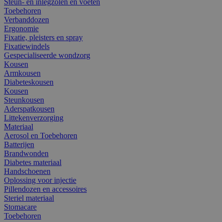
Steun- en inlegzolen en voeten
Toebehoren
Verbanddozen
Ergonomie
Fixatie, pleisters en spray
Fixatiewindels
Gespecialiseerde wondzorg
Kousen
Armkousen
Diabeteskousen
Kousen
Steunkousen
Aderspatkousen
Littekenverzorging
Materiaal
Aerosol en Toebehoren
Batterijen
Brandwonden
Diabetes materiaal
Handschoenen
Oplossing voor injectie
Pillendozen en accessoires
Steriel materiaal
Stomacare
Toebehoren