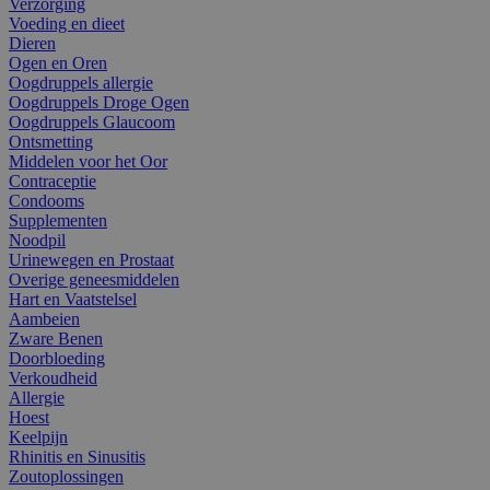
Verzorging
Voeding en dieet
Dieren
Ogen en Oren
Oogdruppels allergie
Oogdruppels Droge Ogen
Oogdruppels Glaucoom
Ontsmetting
Middelen voor het Oor
Contraceptie
Condooms
Supplementen
Noodpil
Urinewegen en Prostaat
Overige geneesmiddelen
Hart en Vaatstelsel
Aambeien
Zware Benen
Doorbloeding
Verkoudheid
Allergie
Hoest
Keelpijn
Rhinitis en Sinusitis
Zoutoplossingen