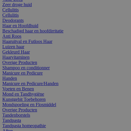
Zeer droge huid
Cellulitis
Cellulitis
Deodorants
Haar en Hoofdhuid
Beschadigd haar en hoofdirritatie
Anti Roos
Haaruitval en Futloos Haar
Luizen haar
Gekleurd Haar
Haarvitaminen
Overige Producten
Shampoo en conditionner
Manicure en Pedicure
Handen
Manicure en Pedicure/Handen
Voeten en Benen
Mond en Tandhygiëne
Kunstgebit Toebehoren
Mondspoeling en Flosmiddel
Overige Producten
Tandenborstels
Tandpasta
Tandpasta homeopathie
Aften