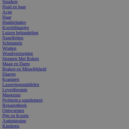
Snurken
Huid en haar
Acne
Haar
Huidirritaties
Koortsblaasjes
Luizen behandeling
Nagelbijten
Schimmels
Wratten
Wondverzorging
Stoppen Met Roken
Maag en Darm
Braken en Misselijkheid
Diarree
Krampen
Laxeeringsmiddelen
Levertherapie
Maagzuur
Probiotica supplement
Reisapotheek
Ontwormen
Pijn en Koorts
Antimigraine
Kinderen