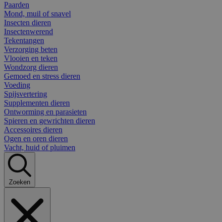
Paarden
Mond, muil of snavel
Insecten dieren
Insectenwerend
Tekentangen
Verzorging beten
Vlooien en teken
Wondzorg dieren
Gemoed en stress dieren
Voeding
Spijsvertering
Supplementen dieren
Ontworming en parasieten
Spieren en gewrichten dieren
Accessoires dieren
Ogen en oren dieren
Vacht, huid of pluimen
Zoeken