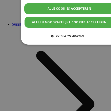
ALLE COOKIES ACCEPTEREN
ALLEEN NOODZAKELIJKE COOKIES ACCEPTEREN
Supplementen
DETAILS WEERGEVEN
STRIKT NOODZAKELIJKE COOKIES
PRESTATIE COOKIES
TARGETING COOKIES
FUNCTIONELE COOKIES
Strikt noodzakelijke cookies
Prestatie cookies