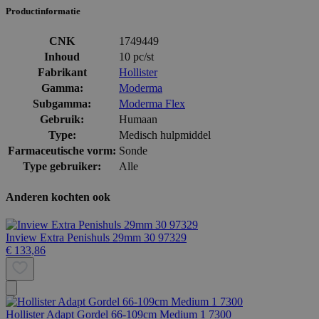
Productinformatie
CNK
1749449
Inhoud
10 pc/st
Fabrikant
Hollister
Gamma:
Moderma
Subgamma:
Moderma Flex
Gebruik:
Humaan
Type:
Medisch hulpmiddel
Farmaceutische vorm:
Sonde
Type gebruiker:
Alle
Anderen kochten ook
Inview Extra Penishuls 29mm 30 97329
€ 133,86
Hollister Adapt Gordel 66-109cm Medium 1 7300