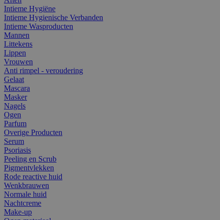
Intieme Hygiëne
Intieme Hygienische Verbanden
Intieme Wasproducten
Mannen
Littekens
Lippen
Vrouwen
Anti rimpel - veroudering
Gelaat
Mascara
Masker
Nagels
Ogen
Parfum
Overige Producten
Serum
Psoriasis
Peeling en Scrub
Pigmentvlekken
Rode reactive huid
Wenkbrauwen
Normale huid
Nachtcreme
Make-up