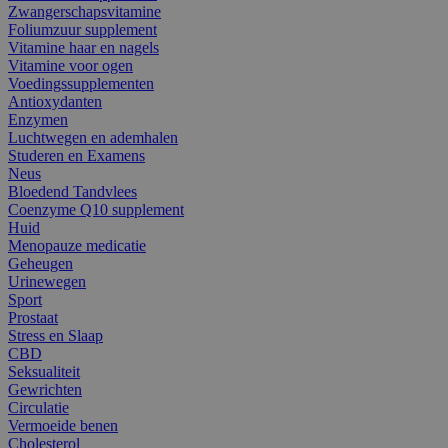
Zwangerschapsvitamine
Foliumzuur supplement
Vitamine haar en nagels
Vitamine voor ogen
Voedingssupplementen
Antioxydanten
Enzymen
Luchtwegen en ademhalen
Studeren en Examens
Neus
Bloedend Tandvlees
Coenzyme Q10 supplement
Huid
Menopauze medicatie
Geheugen
Urinewegen
Sport
Prostaat
Stress en Slaap
CBD
Seksualiteit
Gewrichten
Circulatie
Vermoeide benen
Cholesterol