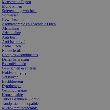
Menstruatie Pijnen
Mond Pijnen
Spieren en gewrichten
Volwassen
Gewichtscontrole
Aromatherapie en Essentiele Olien
Afslanking
Ademhaling
Anti-beet
Anti-haaruitval
Anti-Luizen
Bloedcirculatie
Complex - combinaties
Dagelijks welzijn
Essentiële oliën
Gewrichten & spieren
Huidverzorging
Verstuiver
Bachbloesem
Fytotherapie
Gemmotherapie
Homeopathie
Tubes Granules-Globuli
Tandpasta homeopathie
Micro-immunotherapie