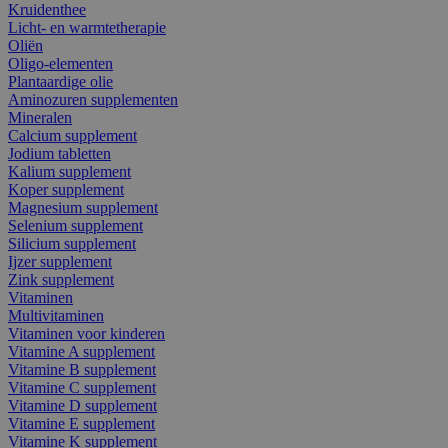
Kruidenthee
Licht- en warmtetherapie
Oliën
Oligo-elementen
Plantaardige olie
Aminozuren supplementen
Mineralen
Calcium supplement
Jodium tabletten
Kalium supplement
Koper supplement
Magnesium supplement
Selenium supplement
Silicium supplement
Ijzer supplement
Zink supplement
Vitaminen
Multivitaminen
Vitaminen voor kinderen
Vitamine A supplement
Vitamine B supplement
Vitamine C supplement
Vitamine D supplement
Vitamine E supplement
Vitamine K supplement