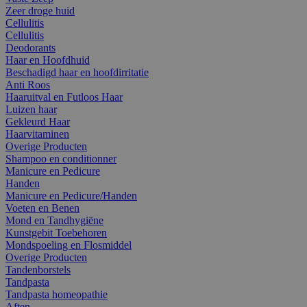
Zeer droge huid
Cellulitis
Cellulitis
Deodorants
Haar en Hoofdhuid
Beschadigd haar en hoofdirritatie
Anti Roos
Haaruitval en Futloos Haar
Luizen haar
Gekleurd Haar
Haarvitaminen
Overige Producten
Shampoo en conditionner
Manicure en Pedicure
Handen
Manicure en Pedicure/Handen
Voeten en Benen
Mond en Tandhygiëne
Kunstgebit Toebehoren
Mondspoeling en Flosmiddel
Overige Producten
Tandenborstels
Tandpasta
Tandpasta homeopathie
Aften