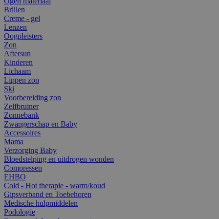
Ogen materiaal
Brillen
Creme - gel
Lenzen
Oogpleisters
Zon
Aftersun
Kinderen
Lichaam
Lippen zon
Ski
Voorbereiding zon
Zelfbruiner
Zonnebank
Zwangerschap en Baby
Accessoires
Mama
Verzorging Baby
Bloedstelping en uitdrogen wonden
Compressen
EHBO
Cold - Hot therapie - warm/koud
Gipsverband en Toebehoren
Medische hulpmiddelen
Podologie