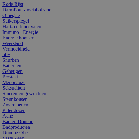
Rode Rijst
Darmflora - metabolisme
Omega 3
Suikerspiegel
Hart- en bloedvaten
Immuno - Energie
Energie booster
Weerstand
Vermoeidheid
50+
Snurken
Batterijen
Geheugen
Prostaat
Menopauze
Seksualiteit
Spieren en gewrichten
Steunkousen
Zware benen
Pillendozen
Acne
Bad en Douche
Badproducten
Douche Olie
Vaste Zeep