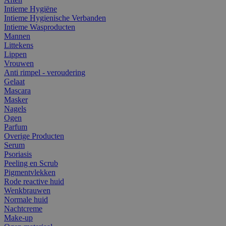
Intieme Hygiëne
Intieme Hygienische Verbanden
Intieme Wasproducten
Mannen
Littekens
Lippen
Vrouwen
Anti rimpel - veroudering
Gelaat
Mascara
Masker
Nagels
Ogen
Parfum
Overige Producten
Serum
Psoriasis
Peeling en Scrub
Pigmentvlekken
Rode reactive huid
Wenkbrauwen
Normale huid
Nachtcreme
Make-up