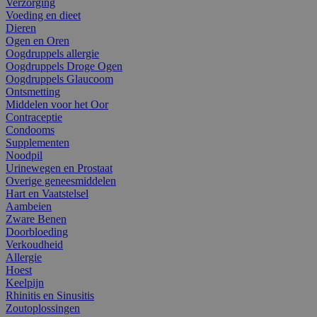
Verzorging
Voeding en dieet
Dieren
Ogen en Oren
Oogdruppels allergie
Oogdruppels Droge Ogen
Oogdruppels Glaucoom
Ontsmetting
Middelen voor het Oor
Contraceptie
Condooms
Supplementen
Noodpil
Urinewegen en Prostaat
Overige geneesmiddelen
Hart en Vaatstelsel
Aambeien
Zware Benen
Doorbloeding
Verkoudheid
Allergie
Hoest
Keelpijn
Rhinitis en Sinusitis
Zoutoplossingen