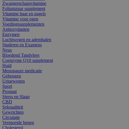
Zwangerschapsvitamine
Foliumzuur supplement
Vitamine haar en nagels
Vitamine voor ogen
Voedingssupplementen
Antioxydanten
Enzymen
Luchtwegen en ademhalen
Studeren en Examens
Neus
Bloedend Tandvlees
Coenzyme Q10 supplement
Huid
Menopauze medicatie
Geheugen
Urinewegen
Sport
Prostaat
Stress en Slaap
CBD
Seksualiteit
Gewrichten
Circulatie
Vermoeide benen
Cholesterol