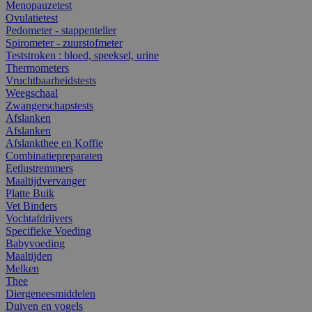
Menopauzetest
Ovulatietest
Pedometer - stappenteller
Spirometer - zuurstofmeter
Teststroken : bloed, speeksel, urine
Thermometers
Vruchtbaarheidstests
Weegschaal
Zwangerschapstests
Afslanken
Afslanken
Afslankthee en Koffie
Combinatiepreparaten
Eetlustremmers
Maaltijdvervanger
Platte Buik
Vet Binders
Vochtafdrijvers
Specifieke Voeding
Babyvoeding
Maaltijden
Melken
Thee
Diergeneesmiddelen
Duiven en vogels