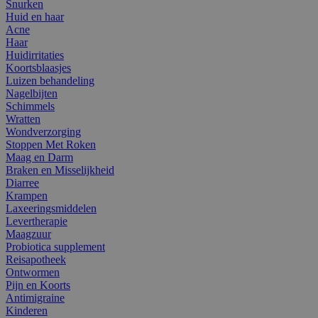
Snurken
Huid en haar
Acne
Haar
Huidirritaties
Koortsblaasjes
Luizen behandeling
Nagelbijten
Schimmels
Wratten
Wondverzorging
Stoppen Met Roken
Maag en Darm
Braken en Misselijkheid
Diarree
Krampen
Laxeeringsmiddelen
Levertherapie
Maagzuur
Probiotica supplement
Reisapotheek
Ontwormen
Pijn en Koorts
Antimigraine
Kinderen