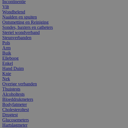
Incontinentie
Vilt
Wondhelend
Naalden en spuiten
Ontsmetting en Reiniging
Sondes, baxters en catheters
Steriel wondverband
Steunverbanden
Pols
Arm
Buik
Elleboog
Enkel
Hand Duim
Knie
Nek
Overige verbanden
Thuistests
Alcoholtests
Bloeddrukmeters
Bodyfatmeter
Cholesteroltest
Drugtest
Glucosemeters
Hartslagmeter