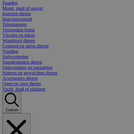
Paarden
Mond, muil of snavel
Insecten dieren
Insectenwerend
Tekentangen
Verzorging beten
Vlooien en teken
Wondzorg dieren
Gemoed en stress dieren
Voeding
Spijsvertering
Supplementen dieren
Ontworming en parasieten
Spieren en gewrichten dieren
Accessoires dieren
Ogen en oren dieren
Vacht, huid of pluimen
Zoeken