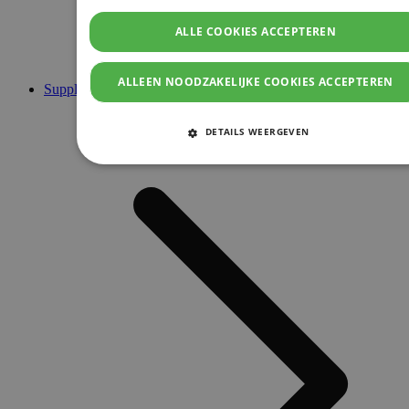
ALLE COOKIES ACCEPTEREN
ALLEEN NOODZAKELIJKE COOKIES ACCEPTEREN
Supplementen
DETAILS WEERGEVEN
STRIKT NOODZAKELIJKE COOKIES
PRESTATIE COOKIES
TARGETING COOKIES
FUNCTIONELE COOKIES
Strikt noodzakelijke cookies
Prestatie cookies