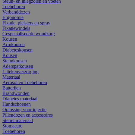
Steun- en inlegzolen en voeten
Toebehoren
Verbanddozen
Ergonomie
Fixatie, pleisters en spray
Fixatiewindels
Gespecialiseerde wondzorg
Kousen
Armkousen
Diabeteskousen
Kousen
Steunkousen
Aderspatkousen
Littekenverzorging
Materiaal
Aerosol en Toebehoren
Batterijen
Brandwonden
Diabetes materiaal
Handschoenen
Oplossing voor injectie
Pillendozen en accessoires
Steriel materiaal
Stomacare
Toebehoren