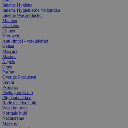
Intieme Hygiëne
Intieme Hygienische Verbanden
Intieme Wasproducten
Mannen
Littekens
Lippen
Vrouwen
Anti rimpel - veroudering
Gelaat
Mascara
Masker
Nagels
Ogen
Parfum
Overige Producten
Serum
Psoriasis
Peeling en Scrub
Pigmentvlekken
Rode reactive huid
Wenkbrauwen
Normale huid
Nachtcreme
Make-up