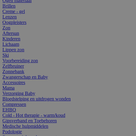
Ogen materiaal
Brillen
Creme - gel
Lenzen
Oogpleisters
Zon
Aftersun
Kinderen
Lichaam
Lippen zon
Ski
Voorbereiding zon
Zelfbruiner
Zonnebank
Zwangerschap en Baby
Accessoires
Mama
Verzorging Baby
Bloedstelping en uitdrogen wonden
Compressen
EHBO
Cold - Hot therapie - warm/koud
Gipsverband en Toebehoren
Medische hulpmiddelen
Podologie