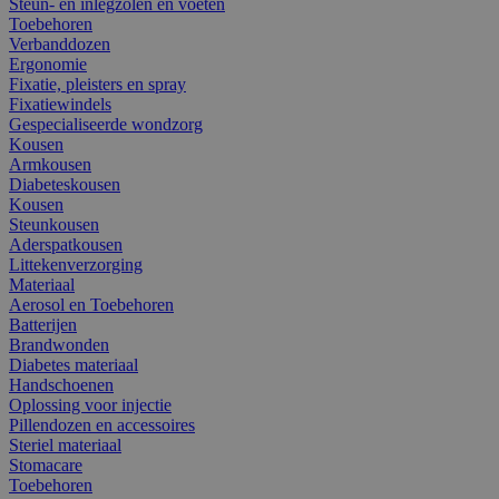
Steun- en inlegzolen en voeten
Toebehoren
Verbanddozen
Ergonomie
Fixatie, pleisters en spray
Fixatiewindels
Gespecialiseerde wondzorg
Kousen
Armkousen
Diabeteskousen
Kousen
Steunkousen
Aderspatkousen
Littekenverzorging
Materiaal
Aerosol en Toebehoren
Batterijen
Brandwonden
Diabetes materiaal
Handschoenen
Oplossing voor injectie
Pillendozen en accessoires
Steriel materiaal
Stomacare
Toebehoren