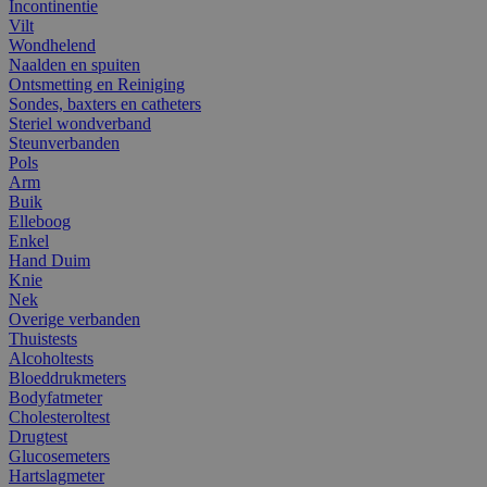
Incontinentie
Vilt
Wondhelend
Naalden en spuiten
Ontsmetting en Reiniging
Sondes, baxters en catheters
Steriel wondverband
Steunverbanden
Pols
Arm
Buik
Elleboog
Enkel
Hand Duim
Knie
Nek
Overige verbanden
Thuistests
Alcoholtests
Bloeddrukmeters
Bodyfatmeter
Cholesteroltest
Drugtest
Glucosemeters
Hartslagmeter