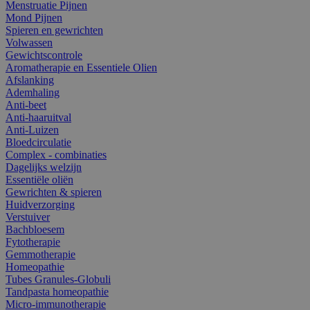
Menstruatie Pijnen
Mond Pijnen
Spieren en gewrichten
Volwassen
Gewichtscontrole
Aromatherapie en Essentiele Olien
Afslanking
Ademhaling
Anti-beet
Anti-haaruitval
Anti-Luizen
Bloedcirculatie
Complex - combinaties
Dagelijks welzijn
Essentiële oliën
Gewrichten & spieren
Huidverzorging
Verstuiver
Bachbloesem
Fytotherapie
Gemmotherapie
Homeopathie
Tubes Granules-Globuli
Tandpasta homeopathie
Micro-immunotherapie