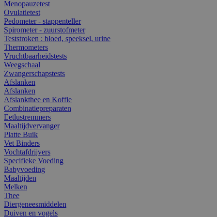
Menopauzetest
Ovulatietest
Pedometer - stappenteller
Spirometer - zuurstofmeter
Teststroken : bloed, speeksel, urine
Thermometers
Vruchtbaarheidstests
Weegschaal
Zwangerschapstests
Afslanken
Afslanken
Afslankthee en Koffie
Combinatiepreparaten
Eetlustremmers
Maaltijdvervanger
Platte Buik
Vet Binders
Vochtafdrijvers
Specifieke Voeding
Babyvoeding
Maaltijden
Melken
Thee
Diergeneesmiddelen
Duiven en vogels