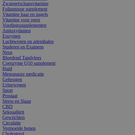
Zwangerschapsvitamine
Foliumzuur supplement
Vitamine haar en nagels
Vitamine voor ogen
Voedingssupplementen
Antioxydanten
Enzymen
Luchtwegen en ademhalen
Studeren en Examens
Neus
Bloedend Tandvlees
Coenzyme Q10 supplement
Huid
Menopauze medicatie
Geheugen
Urinewegen
Sport
Prostaat
Stress en Slaap
CBD
Seksualiteit
Gewrichten
Circulatie
Vermoeide benen
Cholesterol