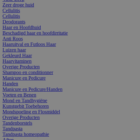
Zeer droge huid
Cellulitis
Cellulitis
Deodorants
Haar en Hoofdhuid
Beschadigd haar en hoofdirritatie
Anti Roos
Haaruitval en Futloos Haar
Luizen haar
Gekleurd Haar
Haarvitaminen
Overige Producten
Shampoo en conditionner
Manicure en Pedicure
Handen
Manicure en Pedicure/Handen
Voeten en Benen
Mond en Tandhygiëne
Kunstgebit Toebehoren
Mondspoeling en Flosmiddel
Overige Producten
Tandenborstels
Tandpasta
Tandpasta homeopathie
Aften