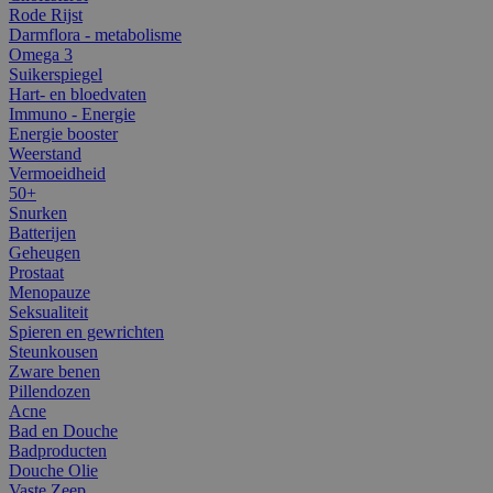
Rode Rijst
Darmflora - metabolisme
Omega 3
Suikerspiegel
Hart- en bloedvaten
Immuno - Energie
Energie booster
Weerstand
Vermoeidheid
50+
Snurken
Batterijen
Geheugen
Prostaat
Menopauze
Seksualiteit
Spieren en gewrichten
Steunkousen
Zware benen
Pillendozen
Acne
Bad en Douche
Badproducten
Douche Olie
Vaste Zeep