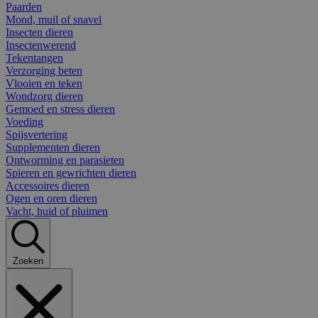
Paarden
Mond, muil of snavel
Insecten dieren
Insectenwerend
Tekentangen
Verzorging beten
Vlooien en teken
Wondzorg dieren
Gemoed en stress dieren
Voeding
Spijsvertering
Supplementen dieren
Ontworming en parasieten
Spieren en gewrichten dieren
Accessoires dieren
Ogen en oren dieren
Vacht, huid of pluimen
Zoeken