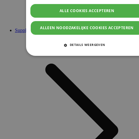
ALLE COOKIES ACCEPTEREN
ALLEEN NOODZAKELIJKE COOKIES ACCEPTEREN
Supplementen
DETAILS WEERGEVEN
STRIKT NOODZAKELIJKE COOKIES
PRESTATIE COOKIES
TARGETING COOKIES
FUNCTIONELE COOKIES
Strikt noodzakelijke cookies
Prestatie cookies