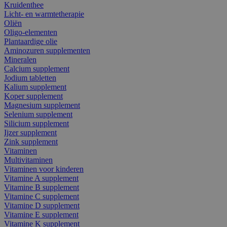
Kruidenthee
Licht- en warmtetherapie
Oliën
Oligo-elementen
Plantaardige olie
Aminozuren supplementen
Mineralen
Calcium supplement
Jodium tabletten
Kalium supplement
Koper supplement
Magnesium supplement
Selenium supplement
Silicium supplement
Ijzer supplement
Zink supplement
Vitaminen
Multivitaminen
Vitaminen voor kinderen
Vitamine A supplement
Vitamine B supplement
Vitamine C supplement
Vitamine D supplement
Vitamine E supplement
Vitamine K supplement