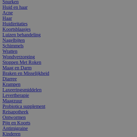
Snurken
Huid en haar
Acne
Haar
Huidirritaties
Koortsblaasjes
Luizen behandeling
Nagelbijten
Schimmels
Wratten
Wondverzorging
Stoppen Met Roken
Maag en Darm
Braken en Misselijkheid
Diarree
Krampen
Laxeeringsmiddelen
Levertherapie
Maagzuur
Probiotica supplement
Reisapotheek
Ontwormen
Pijn en Koorts
Antimigraine
Kinderen