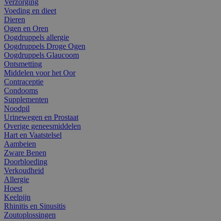
Verzorging
Voeding en dieet
Dieren
Ogen en Oren
Oogdruppels allergie
Oogdruppels Droge Ogen
Oogdruppels Glaucoom
Ontsmetting
Middelen voor het Oor
Contraceptie
Condooms
Supplementen
Noodpil
Urinewegen en Prostaat
Overige geneesmiddelen
Hart en Vaatstelsel
Aambeien
Zware Benen
Doorbloeding
Verkoudheid
Allergie
Hoest
Keelpijn
Rhinitis en Sinusitis
Zoutoplossingen