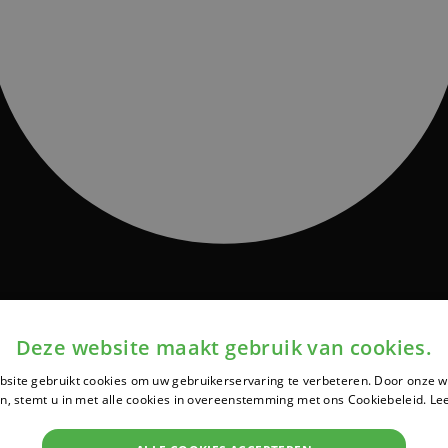
Deze website maakt gebruik van cookies.
site gebruikt cookies om uw gebruikerservaring te verbeteren. Door onze w
n, stemt u in met alle cookies in overeenstemming met ons Cookiebeleid.
Le