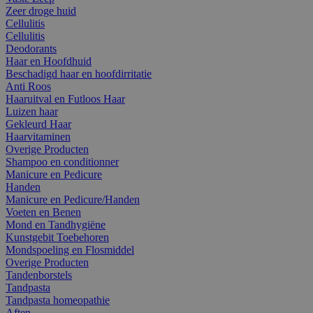
Zeer droge huid
Cellulitis
Cellulitis
Deodorants
Haar en Hoofdhuid
Beschadigd haar en hoofdirritatie
Anti Roos
Haaruitval en Futloos Haar
Luizen haar
Gekleurd Haar
Haarvitaminen
Overige Producten
Shampoo en conditionner
Manicure en Pedicure
Handen
Manicure en Pedicure/Handen
Voeten en Benen
Mond en Tandhygiëne
Kunstgebit Toebehoren
Mondspoeling en Flosmiddel
Overige Producten
Tandenborstels
Tandpasta
Tandpasta homeopathie
Aften