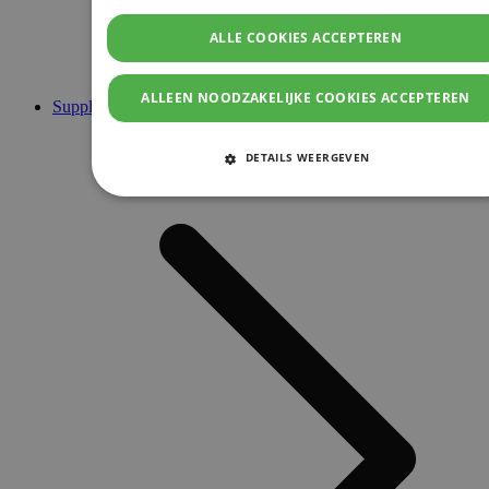
ALLE COOKIES ACCEPTEREN
ALLEEN NOODZAKELIJKE COOKIES ACCEPTEREN
Supplementen
DETAILS WEERGEVEN
STRIKT NOODZAKELIJKE COOKIES
PRESTATIE COOKIES
TARGETING COOKIES
FUNCTIONELE COOKIES
Strikt noodzakelijke cookies
Prestatie cookies