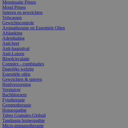
Menstruatie Pijnen
Mond Pijnen
Spieren en gewrichten
Volwassen
Gewichtscontrole
Aromatherapie en Essentiele Olien
Afslanking
Ademhaling
Anti-beet
Anti-haaruitval
Anti-Luizen
Bloedcirculatie
Complex - combinaties
Dagelijks welzijn
Essentiële oliën
Gewrichten & spieren
Huidverzorging
Verstuiver
Bachbloesem
Fytotherapie
Gemmotherapie
Homeopathie
Tubes Granules-Globuli
Tandpasta homeopathie
Micro-immunotherapie