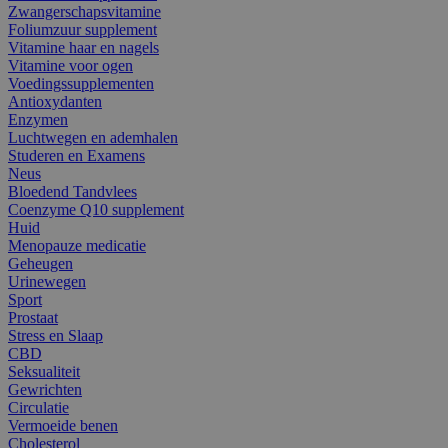
Zwangerschapsvitamine
Foliumzuur supplement
Vitamine haar en nagels
Vitamine voor ogen
Voedingssupplementen
Antioxydanten
Enzymen
Luchtwegen en ademhalen
Studeren en Examens
Neus
Bloedend Tandvlees
Coenzyme Q10 supplement
Huid
Menopauze medicatie
Geheugen
Urinewegen
Sport
Prostaat
Stress en Slaap
CBD
Seksualiteit
Gewrichten
Circulatie
Vermoeide benen
Cholesterol