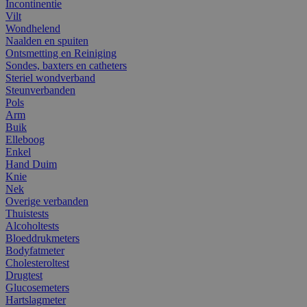
Incontinentie
Vilt
Wondhelend
Naalden en spuiten
Ontsmetting en Reiniging
Sondes, baxters en catheters
Steriel wondverband
Steunverbanden
Pols
Arm
Buik
Elleboog
Enkel
Hand Duim
Knie
Nek
Overige verbanden
Thuistests
Alcoholtests
Bloeddrukmeters
Bodyfatmeter
Cholesteroltest
Drugtest
Glucosemeters
Hartslagmeter