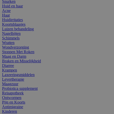
Snurken
Huid en haar
Acne
Haar
Huidirritaties
Koortsblaasjes
Luizen behandeling
Nagelbijten
Schimmels
Wratten
Wondverzorging
Stoppen Met Roken
Maag en Darm
Braken en Misselijkheid
Diarree
Krampen
Laxeeringsmiddelen
Levertherapie
Maagzuur
Probiotica supplement
Reisapotheek
Ontwormen
Pijn en Koorts
Antimigraine
Kinderen