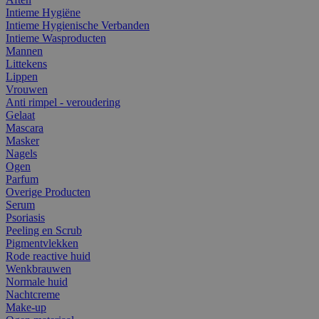
Intieme Hygiëne
Intieme Hygienische Verbanden
Intieme Wasproducten
Mannen
Littekens
Lippen
Vrouwen
Anti rimpel - veroudering
Gelaat
Mascara
Masker
Nagels
Ogen
Parfum
Overige Producten
Serum
Psoriasis
Peeling en Scrub
Pigmentvlekken
Rode reactive huid
Wenkbrauwen
Normale huid
Nachtcreme
Make-up