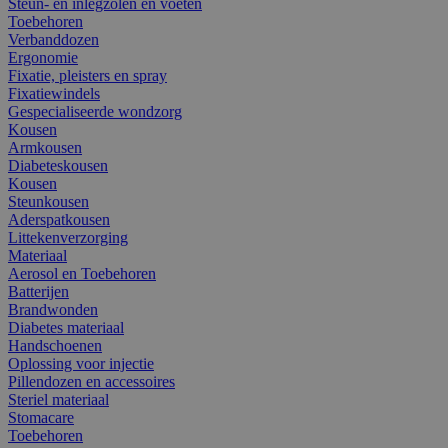
Steun- en inlegzolen en voeten
Toebehoren
Verbanddozen
Ergonomie
Fixatie, pleisters en spray
Fixatiewindels
Gespecialiseerde wondzorg
Kousen
Armkousen
Diabeteskousen
Kousen
Steunkousen
Aderspatkousen
Littekenverzorging
Materiaal
Aerosol en Toebehoren
Batterijen
Brandwonden
Diabetes materiaal
Handschoenen
Oplossing voor injectie
Pillendozen en accessoires
Steriel materiaal
Stomacare
Toebehoren