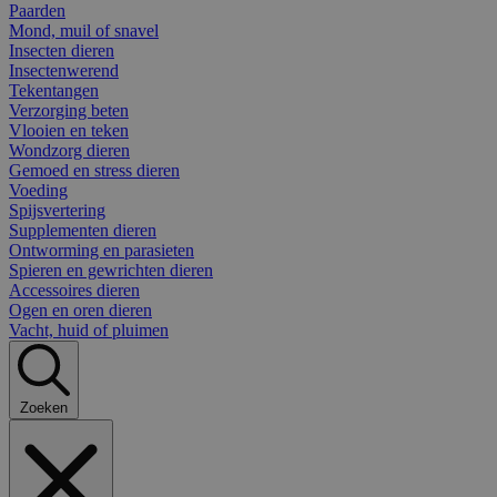
Paarden
Mond, muil of snavel
Insecten dieren
Insectenwerend
Tekentangen
Verzorging beten
Vlooien en teken
Wondzorg dieren
Gemoed en stress dieren
Voeding
Spijsvertering
Supplementen dieren
Ontworming en parasieten
Spieren en gewrichten dieren
Accessoires dieren
Ogen en oren dieren
Vacht, huid of pluimen
Zoeken