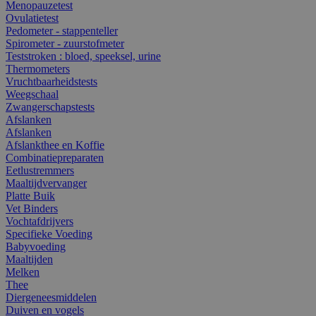
Menopauzetest
Ovulatietest
Pedometer - stappenteller
Spirometer - zuurstofmeter
Teststroken : bloed, speeksel, urine
Thermometers
Vruchtbaarheidstests
Weegschaal
Zwangerschapstests
Afslanken
Afslanken
Afslankthee en Koffie
Combinatiepreparaten
Eetlustremmers
Maaltijdvervanger
Platte Buik
Vet Binders
Vochtafdrijvers
Specifieke Voeding
Babyvoeding
Maaltijden
Melken
Thee
Diergeneesmiddelen
Duiven en vogels