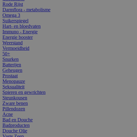
Rode Rijst
Darmflora - metabolisme
Omega 3
Suikerspiegel
Hart- en bloedvaten
Immuno - Energie
Energie booster
Weerstand
Vermoeidheid
50+
Snurken
Batterijen
Geheugen
Prostaat
Menopauze
Seksualiteit
Spieren en gewrichten
Steunkousen
Zware benen
Pillendozen
Acne
Bad en Douche
Badproducten
Douche Olie
Vaste Zeep