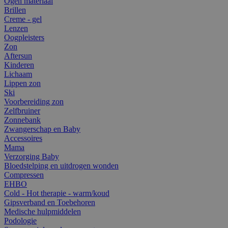
Ogen materiaal
Brillen
Creme - gel
Lenzen
Oogpleisters
Zon
Aftersun
Kinderen
Lichaam
Lippen zon
Ski
Voorbereiding zon
Zelfbruiner
Zonnebank
Zwangerschap en Baby
Accessoires
Mama
Verzorging Baby
Bloedstelping en uitdrogen wonden
Compressen
EHBO
Cold - Hot therapie - warm/koud
Gipsverband en Toebehoren
Medische hulpmiddelen
Podologie