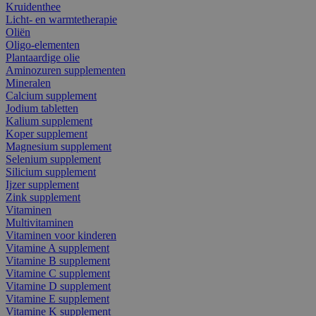
Kruidenthee
Licht- en warmtetherapie
Oliën
Oligo-elementen
Plantaardige olie
Aminozuren supplementen
Mineralen
Calcium supplement
Jodium tabletten
Kalium supplement
Koper supplement
Magnesium supplement
Selenium supplement
Silicium supplement
Ijzer supplement
Zink supplement
Vitaminen
Multivitaminen
Vitaminen voor kinderen
Vitamine A supplement
Vitamine B supplement
Vitamine C supplement
Vitamine D supplement
Vitamine E supplement
Vitamine K supplement