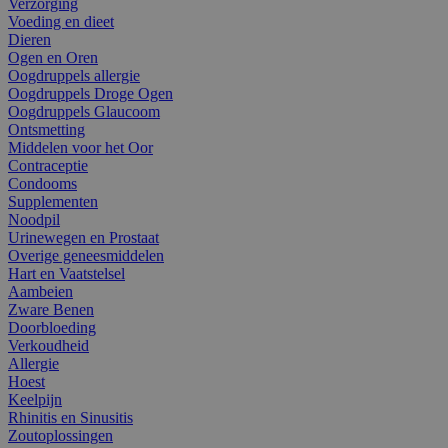
Verzorging
Voeding en dieet
Dieren
Ogen en Oren
Oogdruppels allergie
Oogdruppels Droge Ogen
Oogdruppels Glaucoom
Ontsmetting
Middelen voor het Oor
Contraceptie
Condooms
Supplementen
Noodpil
Urinewegen en Prostaat
Overige geneesmiddelen
Hart en Vaatstelsel
Aambeien
Zware Benen
Doorbloeding
Verkoudheid
Allergie
Hoest
Keelpijn
Rhinitis en Sinusitis
Zoutoplossingen