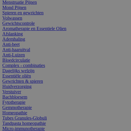
Menstruatie Pijnen
Mond Pijnen
Spieren en gewrichten
Volwassen
Gewichtscontrole
Aromatherapie en Essentiele Olien
Afslanking
Ademhaling
Anti-beet
Anti-haaruitval
Anti-Luizen
Bloedcirculatie
Complex - combinaties
Dagelijks welzijn
Essentiële oliën
Gewrichten & spieren
Huidverzorging
Verstuiver
Bachbloesem
Fytotherapie
Gemmotherapie
Homeopathie
Tubes Granules-Globuli
Tandpasta homeopathie
Micro-immunotherapie