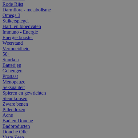
Rode Rijst
Darmflora - metabolisme
Omega 3
Suikerspiegel
Hart- en bloedvaten
Immuno - Energie
Energie booster
Weerstand
Vermoeidheid
50+
Snurken
Batterijen
Geheugen
Prostaat
Menopauze
Seksualiteit
Spieren en gewrichten
Steunkousen
Zware benen
Pillendozen
Acne
Bad en Douche
Badproducten
Douche Olie
Vaste Zeep