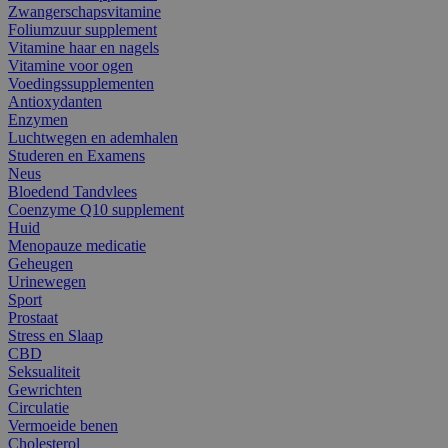
Zwangerschapsvitamine
Foliumzuur supplement
Vitamine haar en nagels
Vitamine voor ogen
Voedingssupplementen
Antioxydanten
Enzymen
Luchtwegen en ademhalen
Studeren en Examens
Neus
Bloedend Tandvlees
Coenzyme Q10 supplement
Huid
Menopauze medicatie
Geheugen
Urinewegen
Sport
Prostaat
Stress en Slaap
CBD
Seksualiteit
Gewrichten
Circulatie
Vermoeide benen
Cholesterol