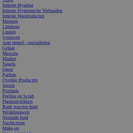
Intieme Hygiëne
Intieme Hygienische Verbanden
Intieme Wasproducten
Mannen
Littekens
Lippen
Vrouwen
Anti rimpel - veroudering
Gelaat
Mascara
Masker
Nagels
Ogen
Parfum
Overige Producten
Serum
Psoriasis
Peeling en Scrub
Pigmentvlekken
Rode reactive huid
Wenkbrauwen
Normale huid
Nachtcreme
Make-up