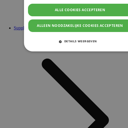
ALLE COOKIES ACCEPTEREN
ALLEEN NOODZAKELIJKE COOKIES ACCEPTEREN
Supplementen
DETAILS WEERGEVEN
STRIKT NOODZAKELIJKE COOKIES
PRESTATIE COOKIES
TARGETING COOKIES
FUNCTIONELE COOKIES
Strikt noodzakelijke cookies
Prestatie cookies