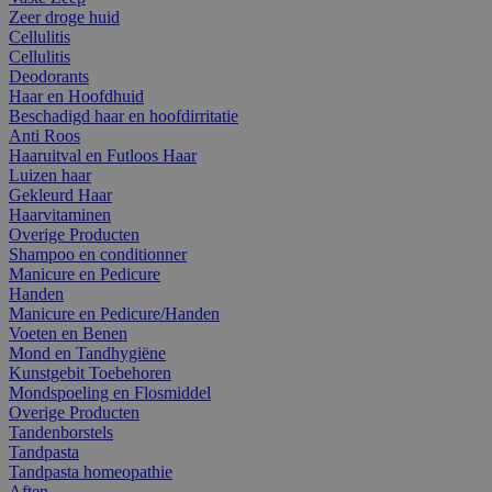
Zeer droge huid
Cellulitis
Cellulitis
Deodorants
Haar en Hoofdhuid
Beschadigd haar en hoofdirritatie
Anti Roos
Haaruitval en Futloos Haar
Luizen haar
Gekleurd Haar
Haarvitaminen
Overige Producten
Shampoo en conditionner
Manicure en Pedicure
Handen
Manicure en Pedicure/Handen
Voeten en Benen
Mond en Tandhygiëne
Kunstgebit Toebehoren
Mondspoeling en Flosmiddel
Overige Producten
Tandenborstels
Tandpasta
Tandpasta homeopathie
Aften