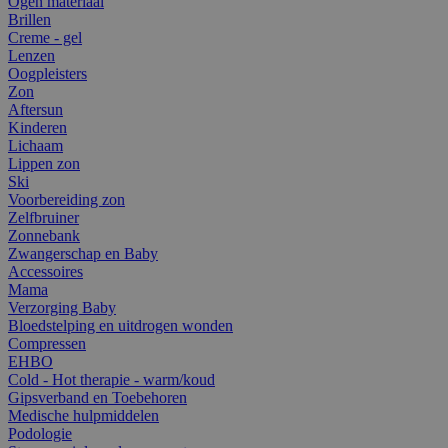
Ogen materiaal
Brillen
Creme - gel
Lenzen
Oogpleisters
Zon
Aftersun
Kinderen
Lichaam
Lippen zon
Ski
Voorbereiding zon
Zelfbruiner
Zonnebank
Zwangerschap en Baby
Accessoires
Mama
Verzorging Baby
Bloedstelping en uitdrogen wonden
Compressen
EHBO
Cold - Hot therapie - warm/koud
Gipsverband en Toebehoren
Medische hulpmiddelen
Podologie