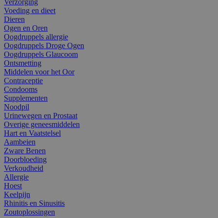
Verzorging
Voeding en dieet
Dieren
Ogen en Oren
Oogdruppels allergie
Oogdruppels Droge Ogen
Oogdruppels Glaucoom
Ontsmetting
Middelen voor het Oor
Contraceptie
Condooms
Supplementen
Noodpil
Urinewegen en Prostaat
Overige geneesmiddelen
Hart en Vaatstelsel
Aambeien
Zware Benen
Doorbloeding
Verkoudheid
Allergie
Hoest
Keelpijn
Rhinitis en Sinusitis
Zoutoplossingen