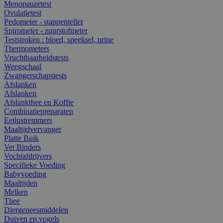
Menopauzetest
Ovulatietest
Pedometer - stappenteller
Spirometer - zuurstofmeter
Teststroken : bloed, speeksel, urine
Thermometers
Vruchtbaarheidstests
Weegschaal
Zwangerschapstests
Afslanken
Afslanken
Afslankthee en Koffie
Combinatiepreparaten
Eetlustremmers
Maaltijdvervanger
Platte Buik
Vet Binders
Vochtafdrijvers
Specifieke Voeding
Babyvoeding
Maaltijden
Melken
Thee
Diergeneesmiddelen
Duiven en vogels