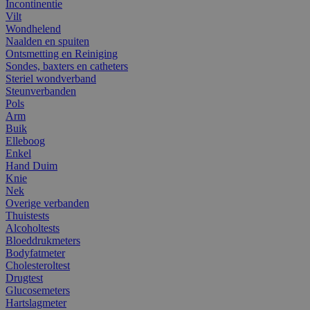
Incontinentie
Vilt
Wondhelend
Naalden en spuiten
Ontsmetting en Reiniging
Sondes, baxters en catheters
Steriel wondverband
Steunverbanden
Pols
Arm
Buik
Elleboog
Enkel
Hand Duim
Knie
Nek
Overige verbanden
Thuistests
Alcoholtests
Bloeddrukmeters
Bodyfatmeter
Cholesteroltest
Drugtest
Glucosemeters
Hartslagmeter