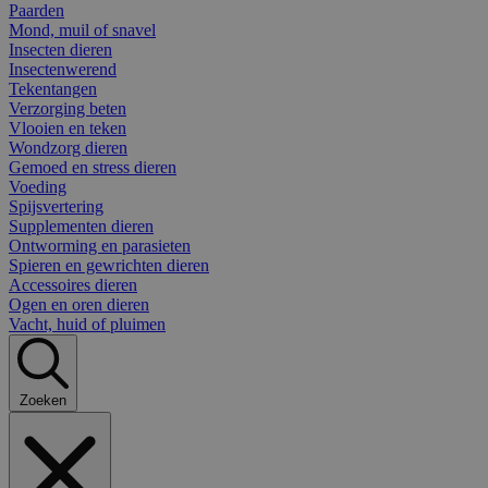
Paarden
Mond, muil of snavel
Insecten dieren
Insectenwerend
Tekentangen
Verzorging beten
Vlooien en teken
Wondzorg dieren
Gemoed en stress dieren
Voeding
Spijsvertering
Supplementen dieren
Ontworming en parasieten
Spieren en gewrichten dieren
Accessoires dieren
Ogen en oren dieren
Vacht, huid of pluimen
Zoeken