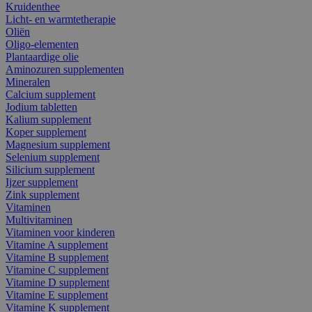
Kruidenthee
Licht- en warmtetherapie
Oliën
Oligo-elementen
Plantaardige olie
Aminozuren supplementen
Mineralen
Calcium supplement
Jodium tabletten
Kalium supplement
Koper supplement
Magnesium supplement
Selenium supplement
Silicium supplement
Ijzer supplement
Zink supplement
Vitaminen
Multivitaminen
Vitaminen voor kinderen
Vitamine A supplement
Vitamine B supplement
Vitamine C supplement
Vitamine D supplement
Vitamine E supplement
Vitamine K supplement