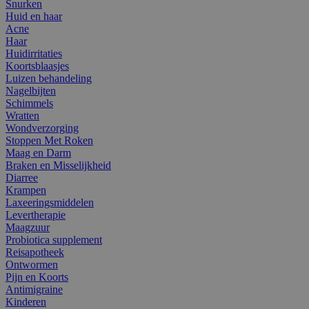
Snurken
Huid en haar
Acne
Haar
Huidirritaties
Koortsblaasjes
Luizen behandeling
Nagelbijten
Schimmels
Wratten
Wondverzorging
Stoppen Met Roken
Maag en Darm
Braken en Misselijkheid
Diarree
Krampen
Laxeeringsmiddelen
Levertherapie
Maagzuur
Probiotica supplement
Reisapotheek
Ontwormen
Pijn en Koorts
Antimigraine
Kinderen