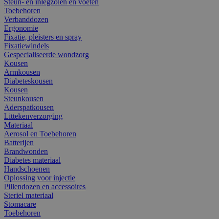
Steun- en inlegzolen en voeten
Toebehoren
Verbanddozen
Ergonomie
Fixatie, pleisters en spray
Fixatiewindels
Gespecialiseerde wondzorg
Kousen
Armkousen
Diabeteskousen
Kousen
Steunkousen
Aderspatkousen
Littekenverzorging
Materiaal
Aerosol en Toebehoren
Batterijen
Brandwonden
Diabetes materiaal
Handschoenen
Oplossing voor injectie
Pillendozen en accessoires
Steriel materiaal
Stomacare
Toebehoren